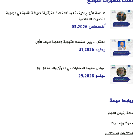
أحدث منشورات الموقع
هندسة الأرواح: كيف تُعيد “المقاصدُ القرآنية” صياغةَ الأسرة في مواجهة
التحديات المعاصرة
أغسطس 05,2026
العقل .. بين استمداد التجربة والعودة للبعد الأول
يوليو 31,2026
عوامل سقوط الحضارات في القرآن والسنة (6-6)
يوليو 29,2026
روابط مهمة
كلمة رئيس المركز
بحوث وإصدارات
استشراف المستقبل