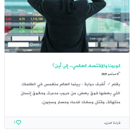
كورونا والاقتصاد العالمي.. إلى أين؟
th
9
سبتمبر 2021
بقلم / أشرف دوابة : بينما العالم منغمس في الظلمات
التي بعضها فوق بعض، من حروب مدمرة، وحقوق إنسان
منتهكة، وقتل وسفك للدماء وحصار وسجون،
قراءة المزيد
1