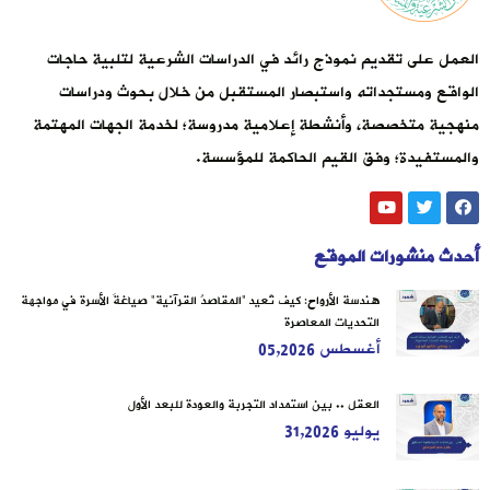
العمل على تقديم نموذج رائد في الدراسات الشرعية لتلبية حاجات
الواقع ومستجداته واستبصار المستقبل من خلال بحوث ودراسات
منهجية متخصصة، وأنشطة إعلامية مدروسة؛ لخدمة الجهات المهتمة
والمستفيدة؛ وفق القيم الحاكمة للمؤسسة.
أحدث منشورات الموقع
هندسة الأرواح: كيف تُعيد “المقاصدُ القرآنية” صياغةَ الأسرة في مواجهة
التحديات المعاصرة
أغسطس 05,2026
العقل .. بين استمداد التجربة والعودة للبعد الأول
يوليو 31,2026