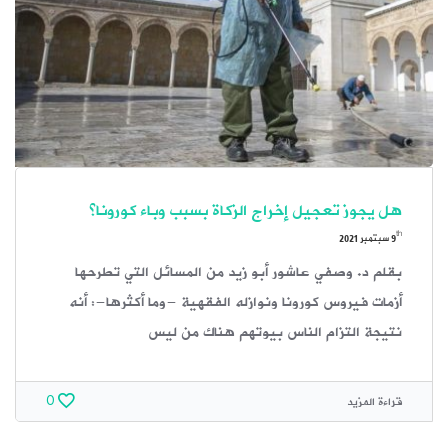
هل يجوز تعجيل إخراج الزكاة بسبب وباء كورونا؟
th
9
سبتمبر 2021
بقلم د. وصفي عاشور أبو زيد من المسائل التي تطرحها
أزمات فيروس كورونا ونوازله الفقهية -وما أكثرها-: أنه
نتيجة التزام الناس بيوتهم هناك من ليس
قراءة المزيد
0