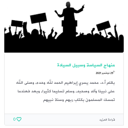
منهاج السياسة وسبيل السيادة
th
29
نوفمبر 2021
بقلم أ.د. محمد يسري إبراهيم الحمد لله وحده، وصلى الله
على نبينا وآله وصحبه، وسلم تسليما كثيرا، وبعد فعندما
‏تمسك المسلمون بكتاب ربهم وسنة نبيهم
قراءة المزيد
0