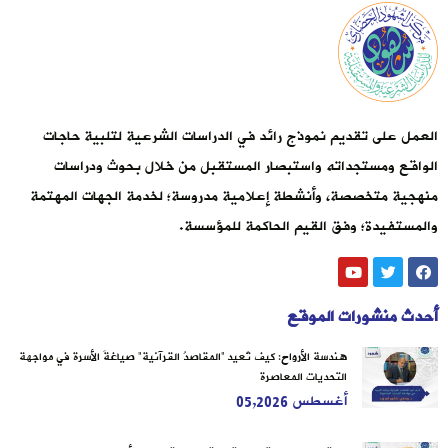
العمل على تقديم نموذج رائد في الدراسات الشرعية لتلبية حاجات
الواقع ومستجداته واستبصار المستقبل من خلال بحوث ودراسات
منهجية متخصصة، وأنشطة إعلامية مدروسة؛ لخدمة الجهات المهتمة
والمستفيدة؛ وفق القيم الحاكمة للمؤسسة.
أحدث منشورات الموقع
هندسة الأرواح: كيف تُعيد “المقاصدُ القرآنية” صياغةَ الأسرة في مواجهة
التحديات المعاصرة
أغسطس 05,2026