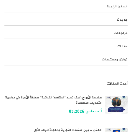
السنن الإلهية
جديدنا
مراجعات
مقالات
نوازل ومستجدات
أحدث المقالات
هندسة الأرواح: كيف تُعيد “المقاصدُ القرآنية” صياغةَ الأسرة في مواجهة
التحديات المعاصرة
أغسطس 05,2026
العقل .. بين استمداد التجربة والعودة للبعد الأول