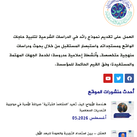
العمل على تقديم نموذج رائد في الدراسات الشرعية لتلبية حاجات
الواقع ومستجداته واستبصار المستقبل من خلال بحوث ودراسات
منهجية متخصصة، وأنشطة إعلامية مدروسة؛ لخدمة الجهات المهتمة
والمستفيدة؛ وفق القيم الحاكمة للمؤسسة.
أحدث منشورات الموقع
هندسة الأرواح: كيف تُعيد “المقاصدُ القرآنية” صياغةَ الأسرة في مواجهة
التحديات المعاصرة
أغسطس 05,2026
العقل .. بين استمداد التجربة والعودة للبعد الأول