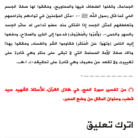
الجماعة، وكفلوا الضعاف فيها والمحاويج، وحققوا لها صفة الجسم
الحي كما قال رسول الله ﷺ -: «مثل المؤمنين في توادهم وتراحمهم
وتعاطفهم كمثل الجسد إذا اشتكى منه عضو تداعى له سائر الجسد
بالسهر والحمى». (وَأَمَرُوا بِالْمَعْرُوفِ) فدعوا إلى الخير والصلاح، ودفعوا
إليه الناس (وَنَهَوْا عَنِ الْمُنكَرِ) فقاوموا الشر والفساد، وحققوا بهذا
وذاك صفة الأمة المسلمة التي لا تبقى على منكر وهي قادرة على
تغييره، ولا تقعد عن معروف وهي قادرة على تحقيقه»). ا.هـ.
—————————-
(*) من تفسير سورة الحج، في ظلال القرآن، للأستاذ الشهيد سيد
قطب، وعنوان المقال من وضع المحرر.
اترك تعليق