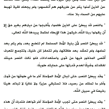
عن الذين آمنوا يتم عن طريقهم هم أنفسهم؛ ولم يجعله لقية تهبط
عليهم من السماء بلا عناء.
* والنصر قد يبطئ على الذين ظلموا، وأخرجوا من ديارهم بغير حق إلا
أن يقولوا ربنا الله، فيكون هذا الإبطاء لحكمة يريدها الله تعالى،
* قد يبطئ النصر لأن بنية الأمة المسلمة لم تنضج بعد، ولم يتم بعد
تمامها، ولم تحشد بعد طاقاتها، ولم تتحفز كل خلية، وتتجمع لتعرف
أقصى المذخور فيها من قوى واستعدادات، فلو نالت النصر حينئد
لفقدته وشيكًا لعدم قدرتها على حمايته طويلًا.
* وقد يبطئ النصر، حتى تبذل الأمة المؤمنة آخر ما في طوقها من قوة،
وآخر ما تملكه من رصيد، فلا تستبقي عزيزًا ولا غاليًا لا تبذله هينًا
رخيصًا في سبيل الله.
* وقد يبطئ النصر حتى تجرب الأمة المؤمنة آخر قواها، فتدرك أن هذه