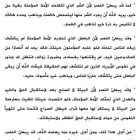
* كما قد يبطئ النصر لأن الشر الذي تكافحه الأمة المؤمنة بقية من
خير، يريد الله أن يجرد الشر منها ليتمحض خالصًا، ويذهب وحده هالكًا،
لا تتلبس به ذرة خير تذهب في الغمار.
* وقد يبطئ النصر لأن الباطل الذي تحاربه الأمة المؤمنة لم ينكشف
زيفه للناس تمامًا، فلو غلبه المؤمنون حينئذ، فقد يجد له أنصارًا من
المخدوعين فيه، لم يقتنعوا بفساده، وضرورة زواله، فتظل له جذور
في نفوس الأبرياء الذين لم تنكشف لهم الحقيقة فيشاء الله أن يبقى
الباطل حتى يتكشف عاريًا للناس، ويذهب غير مأسوف عليه.
* وقد يبطئ النصر لأن البيئة لا تصلح بعد لاستقبال الحق والخير
والعدل الذي تمثله الأمة المؤمنة، فلو انتصرت حينئذ للقيت معارضة
من البيئة لا يستقر لها معها قرار، فيظل الصراع قائمنا حتى تتهيأ
النفوس من حوله لاستقبال الحق الظافر ولاستبقائه.
* من أجل هذا كله، ومن أجل غيره مما يعلمه الله، قد يبطئ النصر،