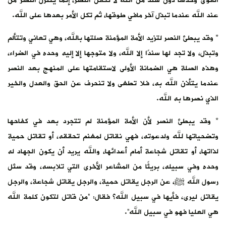
القوى وحدها دون سند من الله لا تكفل النصر، إنما يتنزل النصر من
عند الله عندما تبذل آخر مافي طوقها، ثم تكل الأمر بعدها على الله.
* وقد يبطئ النصر لتزيد الأمة المؤمنة صلتها بالله، وهي تعاني وتتألم
وتبذل، ولا تجد لها سندًا إلا الله، ولا متوجها إلا إليه وحده في الضراء،
وهذه الصلة هي الضمانة الأولى لاستقامتها على المنهج بعد النصر
عندما يتأذن الله به، فلا تطغى ولا تنحرف عن الحق والعدل والخير
الذي نصرها به الله.
* وقد يبطئ النصر لأن الأمة المؤمنة لم تتجرد بعد في كفاحها
وتضحياتها لله ولدعوته، فهي نقاتل لمغنم تحققه، أو تقاتل حمية
لذاتها، أو تقاتل شجاعة أمام أعدائها، والله يريد أن يكون الجهاد له
وحده وفي سبيله، بريئًا من المشاعر الأخرى التي تلابسه، وقد سئل
رسول الله ﷺ، عن الرجل يقاتل حمية، والرجل يقاتل شجاعة، والرجل
يقاتل ليرى، فأيها في سبيل الله؟ فقال: “من قاتل لتكون كلمة الله
هي العليا فهو في سبيل الله”.