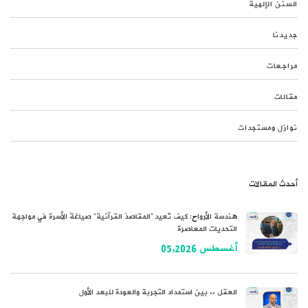
السنن الإلهية
جديدنا
مراجعات
مقالات
نوازل ومستجدات
أحدث المقالات
هندسة الأرواح: كيف تُعيد “المقاصدُ القرآنية” صياغةَ الأسرة في مواجهة
التحديات المعاصرة
أغسطس 05,2026
العقل .. بين استمداد التجربة والعودة للبعد الأول