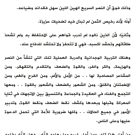
وذلك فوق أن النصر السريع الهين اللين سهل فقدانه وضياعه.
أولًا: لأنه رخيص الثمن لم تبذل فيه تضحيات عزيزة.
وثانيًا: لأن الذين نالوه لم تدرب قواهم على الاحتفاظ به ولم تشحذ
طاقاتهم وتحشد لكسبه. فهي لا تتحفز ولا تحتشد للدفاع عنه.
وهناك التربية الوجدانية والدربة العملية تلك التي تنشأ من النصر
والهزيمة، والكر والفر، والقوة والضعف والتقدم والتقهقر. ومن
المشاعر المصاحبة لها . . من الأمل والألم. ومن الفرح والغم، ومن
الاطمئنان والقلق. ومن الشعور بالضعف والشعور بالقوة . . ومعها
التجمع والفناء في العقيدة والجماعة والتنسيق بين الاتجهات في ثنايا
المعركة وقبلها وبعدها وكشف نقط الضعف ونقط القوة، وتدبير
الأمور في جميع الحالات . . وكلها ضرورية للأمة التي تحمل الدعوة
عليها وعلى الناس.
من أجل هذا كله، ومن أجل غيره مما يعلمه الله.. جعل الله دفاعه