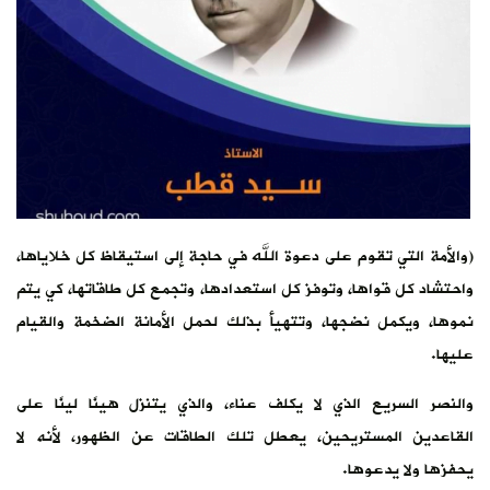
(والأمة التي تقوم على دعوة الله في حاجة إلى استيقاظ كل خلاياها،
واحتشاد كل قواها، وتوفز كل استعدادها، وتجمع كل طاقاتها، كي يتم
نموها، ويكمل نضجها، وتتهيأ بذلك لحمل الأمانة الضخمة والقيام
عليها.
والنصر السريع الذي لا يكلف عناء، والذي يتنزل هينًا لينًا على
القاعدين المستريحين، يعطل تلك الطاقات عن الظهور، لأنه لا
يحفزها ولا يدعوها.