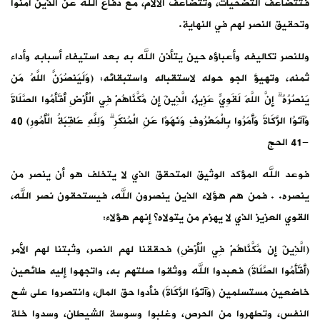
فتتضاعف التضحيات، وتتضاعف الآلام، مع دفاع الله عن الذين آمنوا
وتحقيق النصر لهم في النهاية.
وللنصر تكاليفه وأعباؤه حين يتأذن الله به بعد استيفاء أسبابه وأداء
ثمنه، وتهيؤ الجو حوله لاستقباله واستبقائه: (وَلَيَنصُرَنَّ اللَّهُ مَن
يَنصُرُهُ ۗ إِنَّ اللَّهَ لَقَوِيٌّ عَزِيزٌ، الَّذِينَ إِن مَّكَّنَّاهُمْ فِي الْأَرْضِ أَقَأمُوا الصَّلَاةَ
وَآتَوُا الزَّكَاةَ وَأَمَرُوا بِالْمَعْرُوفِ وَنَهَوْا عَنِ الْمُنكَرِ ۗ وَلِلَّهِ عَاقِبَةُ الْأُمُورِ) 40
-41 الحج
فوعد الله المؤكد الوثيق المتحقق الذي لا يتخلف هو أن ينصر من
ينصره. . فمن هم هؤلاء الذين ينصرون الله، فيستحقون نصر الله،
القوي العزيز الذي لا يهزم من يتولاه؟ إنهم هؤلاء:
(الَّذِينَ إِن مَّكَّنَّاهُمْ فِي الْأَرْضِ) فحققنا لهم النصر، وثبتنا لهم الأمر
(أَقَأمُوا الصَّلَاةَ) فعبدوا الله ووثقوا صلتهم به، واتجهوا إليه طائعين
خاضعين مستسلمين (وَآتَوُا الزَّكَاةَ) فأدوا حق المال، وانتصروا على شح
النفس، وتطهروا من الحرص، وغلبوا وسوسة الشيطان، وسدوا خلة