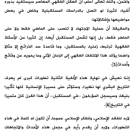
وأخمن، والله تعالى أعلم، أن العقل الفقهي المعاصر سيستفيد بدوره
أشياء كثيرة لو اتصل بالدراسات المستقبلية وخاض في بعض
مواضيعها وإشكالاتها.
والحقيقة أن عملية الاجتهاد لا تنصب على الماضي فقط ولا على
الحاضر فقط، بل إنها تشمل المستقبل أيضا. إن كثيرا من الأسئلة
الفقهية ترتبط، زمنيا، بالمستقبل. وما قاعدة سد الذرائع إلا مثالا
واضحا يؤكد هذا الالتفات الفقهي إلى الزمان الآتي وما يحويه من وقائع
وأحداث[5].
إننا نعيش في نهاية هذه الألفية الثانية تطورات كبرى لم يعرف
التاريخ البشري لها نظيرا، وستؤثر على مسيرة الإنسانية كلها تأثيرا
بليغا، وسيسجل المؤرخون –في المستقبل– أن هذا القرن كان متميزا
في التاريخ[6].
لابد للفقه الإسلامي، وللفكر الإسلامي عموما، أن تكون له كلمة في هذه
التطورات، ولابد أن يقدم رأيه في مجمل هذه الأحداث والاتجاهات