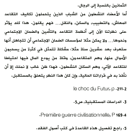
الثمانين بالنسبة إلى الرجال.
أما الأعضاء النشطون من الشباب الذين يتحملون تكاليف التقاعد
المعاش، والتطبيب، والسكن، والنقل… فهم يقلون. هذا كله يؤثر
على نظرتنا الآن إلى أنظمة التقاعد والتأمين والضمان الاجتماعي
ونحوها… ولا يمكن مثلا لمؤسسات الضمان الاجتماعي أن تتجاهل أنها
ستعرف بعد عشرين سنة مثلا: مشكلة تتمثل في كثرة من يسحبون
الأموال منها، وهم المتقاعدون، وقلة من يودع المال فيها احتياطا
للتقاعد الآتي، وهم السكان النشطون. فهذا ظن غالب لا نملك إلا أن
نأخذ به في قراراتنا الحالية، وإن كان هذا النظر يتعلق بالمستقبل.
2.le choc du Futur, p .211
3. الدراسات المستقبلية، ص5.
4.Première guerre civilisationnelle, P 169.
5. راجع تفصيل هذه القاعدة في كتب أصول الفقه.