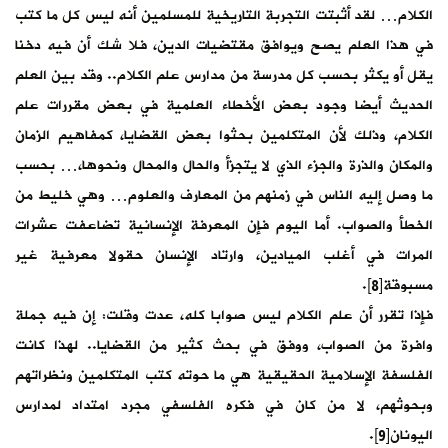
الكلام… لقد أثبتت التجربة التاريخية للمسلمين أنه ليس كل ما كتب
في هذا العلم يصح ويوافق مقتضيات الدين، فلا شك أن فيه دخنا
يقل أو يكثر بحسب كل مدرسة من مدارس علم الكلام.. وقد بين العلم
الحديث أيضا وجود بعض الأخطاء العلمية في بعض مقررات علم
الكلام، وذلك لأن المتكلمين بحثوا بعض القضايا، كمفاهيم الزمان
والمكان والذرة والجزء الذي لا يتجزأ والحال والمحال ونحوها،… بحسب
ما وصل إليه الناس في زمنهم من المعارف والعلوم… وهي خليط من
الخطأ والصواب. أما اليوم فإن المعرفة الإنسانية تضاعفت عشرات
المرات في أغلب الميادين، وارتاد الإنسان حقولا معرفية غير
مسبوقة[8].
فإذا تقرر أن علم الكلام ليس صوابا كله، عدت وقلت: إن فيه جملة
وافرة من الصواب، ووفق في بحث كثير من القضايا.. لهذا كانت
الفلسفة الإسلامية الحقيقية هي ما حوته كتب المتكلمين ونظراتهم
وبحوثهم، لا من كان في فكره الفلسفي مجرد امتداد لمدارس
اليونان[9].