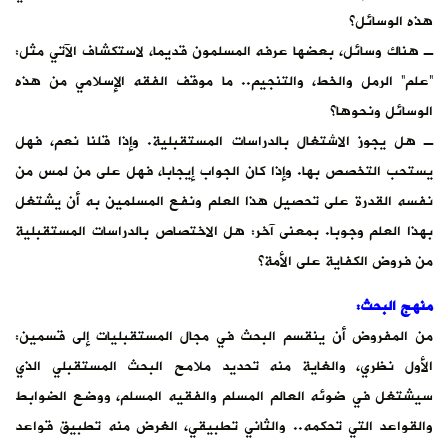
هذه الوسائل؟
ـ هناك وسائل، بعضها عرفه المسلمون قديما، لاستكشاف الآتي مثل:
“علم” الرمل والخط، والتنجيم.. ما موقف الفقه الإسلامي من هذه
الوسائل ونحوها؟
ـ هل يجوز الاشتغال بالدراسات المستقبلية. وإذا قلنا نعم، فهل
يستحب التخصص بها. وإذا كان الجواب إيجابا، فهل على من لمس من
نفسه القدرة على تحصيل هذا العلم ونفع المسلمين به أن يشتغل
بهذا العلم وجوبا. بمعنى آخر: هل الاختصاص بالدراسات المستقبلية
من فروض الكفاية على الأمة؟
منهج البحث:
من المفروض أن ينقسم البحث في مجال المستقبليات إلى قسمين:
الأول نظري، والغاية منه تحديد ملامح البحث المستقبلي الذي
سيشتغل في ضوئه العالم المسلم والفقيه المسلم، ووضع الضوابط
والقواعد التي تحكمه.. والثاني تطبيقي، الغرض منه تطبيق قواعد