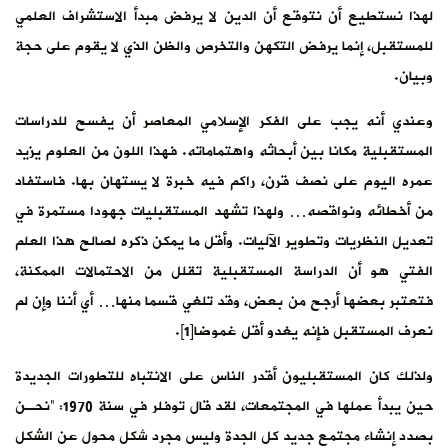
لهذا نستطيع أن نتوقع أن الدين لا يرفض مبدأ الاستشراف العلمي
للمستقبل، إنما يرفض التكهن والتخرص والظن الذي لا يقوم على حجة
وبيان.
وعندي أنه يجب على الفكر الإسلامي المعاصر أن يفسح للدراسات
المستقبلية مكانا بين أبحاثه واهتماماته. فهذا اللون من العلوم يزيد
عمره اليوم على نصف قرن، راكم فيه خبرة لا يستهان بها. فاستفاد
من أخطائه ونواقصه… ولهذا تشهد المستقبليات جهودا مستمرة في
تعديل النظريات وتطوير الآليات. وأقل ما يمكن ذكره لصالح هذا العلم
الفتي هو أن الدراسة المستقبلية تقلل من الاحتمالات الممكنة،
فتعتبر بعضها أرجح من بعض، وقد تلغي قسما منها… أي أننا وإن لم
نعرف المستقبل فإنه يغدو أقل غموضا[1].
ولذلك كان المستقبليون أقدر الناس على الانتباه للتطورات الجديدة
حين يبدأ عملها في المجتمعات، لقد قال توفلر في سنة 1970: “نحـن
بصدد إنشاء مجتمع جديد كل الجدة وليس مجرد شكل محول عن الشكل