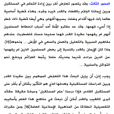
المحور الثالث:
وقد يتصور تعارض آخر بين إرادة التحكم في المستقبل
وبين إيماننا الجازم بالقضاء والقدر خيره وشره. وهذه قضية أساسية
طالما زلت فيها أقدام وضلت بسببها أفهام، وهي أيضا قضية ذات خطر
إذا أسيء فهمها. وقد عد مفكرو الأمة أحد أسباب انحطاط المسلمين
أنهم لم يفهموا عقيدة القدر فهما صحيحا حسنا، فاضطربت عندهم
مفاهيم السببية والتعليل والعمل والسعي في الأرض… ونحوها[15].
ولذا كان الإيمان بالقدر بالنسبة إلى بعض المسلمين الذين لم يفهموا
عن الدين مراده، قديما وحديثا، عاملا يثبط العزائم ويدفع نحو
التواكل والسلبية…
يجب، إذن، أن يزيل البحث هذا التعارض الموهوم بين عقيدة القدر
وبين الدراسات المستقبلية وهدفها الذي هو التأثير بشكل أو بآخر على
المستقبل القادم. فإذا درسنا “علم المستقبل” وعرفنا حقيقة عقائد
كبرى كالغيب والقدر أمكن أن نبحث في مناهج هذا العلم وأساليبه
التفصيلية انطلاقا من المذهبية الإسلامية العامة[16] ومن مقررات