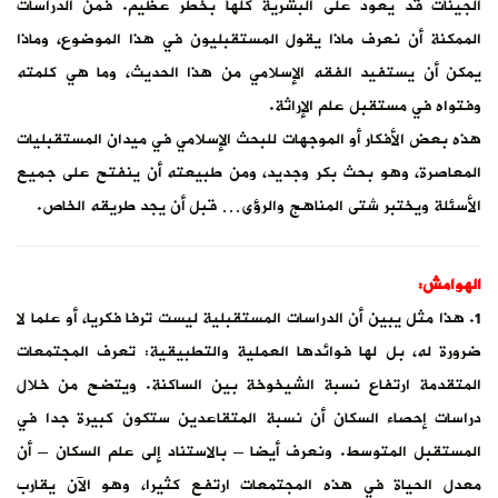
الجينات قد يعود على البشرية كلها بخطر عظيم. فمن الدراسات
الممكنة أن نعرف ماذا يقول المستقبليون في هذا الموضوع، وماذا
يمكن أن يستفيد الفقه الإسلامي من هذا الحديث، وما هي كلمته
وفتواه في مستقبل علم الإراثة.
هذه بعض الأفكار أو الموجهات للبحث الإسلامي في ميدان المستقبليات
المعاصرة، وهو بحث بكر وجديد، ومن طبيعته أن ينفتح على جميع
الأسئلة ويختبر شتى المناهج والرؤى… قبل أن يجد طريقه الخاص.
الهوامش:
1. هذا مثل يبين أن الدراسات المستقبلية ليست ترفا فكريا، أو علما لا
ضرورة له، بل لها فوائدها العملية والتطبيقية: تعرف المجتمعات
المتقدمة ارتفاع نسبة الشيخوخة بين الساكنة. ويتضح من خلال
دراسات إحصاء السكان أن نسبة المتقاعدين ستكون كبيرة جدا في
المستقبل المتوسط. ونعرف أيضا – بالاستناد إلى علم السكان – أن
معدل الحياة في هذه المجتمعات ارتفع كثيرا، وهو الآن يقارب