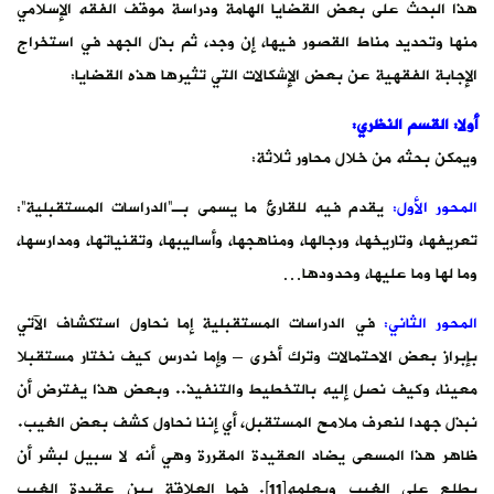
هذا البحث على بعض القضايا الهامة ودراسة موقف الفقه الإسلامي
منها وتحديد مناط القصور فيها، إن وجد، ثم بذل الجهد في استخراج
الإجابة الفقهية عن بعض الإشكالات التي تثيرها هذه القضايا:
أولا: القسم النظري:
ويمكن بحثه من خلال محاور ثلاثة:
المحور الأول:
يقدم فيه للقارئ ما يسمى بـ”الدراسات المستقبلية”:
تعريفها، وتاريخها، ورجالها، ومناهجها، وأساليبها، وتقنياتها، ومدارسها،
وما لها وما عليها، وحدودها…
المحور الثاني:
في الدراسات المستقبلية إما نحاول استكشاف الآتي
بإبراز بعض الاحتمالات وترك أخرى – وإما ندرس كيف نختار مستقبلا
معينا، وكيف نصل إليه بالتخطيط والتنفيذ.. وبعض هذا يفترض أن
نبذل جهدا لنعرف ملامح المستقبل، أي إننا نحاول كشف بعض الغيب.
ظاهر هذا المسعى يضاد العقيدة المقررة وهي أنه لا سبيل لبشر أن
يطلع على الغيب ويعلمه[11]. فما العلاقة بين عقيدة الغيب