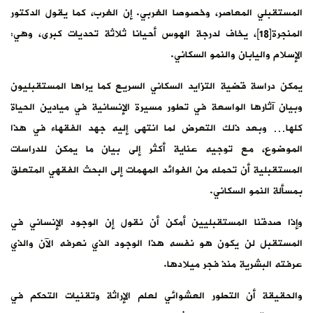
المستقبلي المعاصر، وخصوصا الغربي. إن الغرب، كما يقول الدكتور
المنجرة[18]، يخاف لدرجة الهوس أحيانا ثلاثة تحديات كبرى، وهي:
الإسلام واليابان والنمو السكاني.
يمكن دراسة قضية التزايد السكاني السريع كما يراها المستقبليون
وبيان آثارها الواسعة في تطور مسيرة الإنسانية في ميادين الحياة
كلها… وبعد ذلك التعرض لما انتهى إليه جهد الفقهاء في هذا
الموضوع، مع توجيه عناية أكثر إلى بيان ما يمكن للدراسات
المستقبلية أن تحمله من الفوائد المهمات إلى البحث الفقهي المتعلق
بمسألة النمو السكاني.
وإذا صدقنا المستقبليين أمكن أن نقول إن الوجود الإنساني في
المستقبل لن يكون هو نفسه هذا الوجود الذي نعرفه الآن والذي
عرفته البشرية منذ فجر ميلادها.
والحقيقة أن التطور العشوائي لعلم الإراثة وتقنيات التحكم في