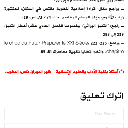
للسير روي كالن، مثلا صفحات: 49 إلى 57.
ـ وراجع مقال: قراءة إسلامية لنظرية مالتس في السكان، للدكتورة
زينب الأشوح. مجلة المسلم المعاصر، عدد: 73/74، ص: 29.
ـ راجع: “التنبؤ الوراثي”، وخصوصا الفصل الحادي عشر: أخطار التنبؤ:
259 إلى 293.
ـ وراجع: 225، 222 le choc du Futur Préparer le XXI Siècle,
chapitre. وانظر: قضايا فقهية معاصرة، 61، 69.
(*) أستاذ بكلية الآداب والعلوم الإنسانية – ظهر المهراز، فاس، المغرب.
اترك تعليق