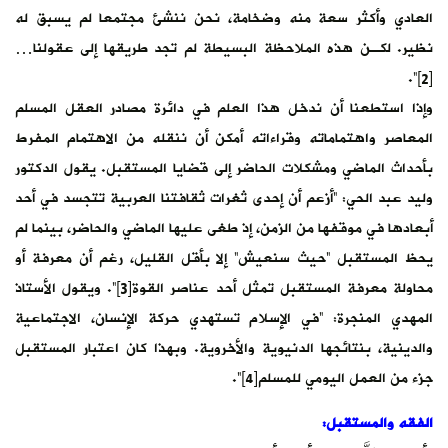
العادي وأكثر سعة منه وضخامة، نحن ننشئ مجتمعا لم يسبق له
نظير. لكـن هذه الملاحظة البسيطة لم تجد طريقها إلى عقولنا…
[2]“.
وإذا استطعنا أن ندخل هذا العلم في دائرة مصادر العقل المسلم
المعاصر واهتماماته وقراءاته أمكن أن ننقله من الاهتمام المفرط
بأحداث الماضي ومشكلات الحاضر إلى قضايا المستقبل. يقول الدكتور
وليد عبد الحي: “أزعم أن إحدى ثغرات ثقافتنا العربية تتجسد في أحد
أبعادها في موقفها من الزمن، إذ طغى عليها الماضي والحاضر، بينما لم
يحظ المستقبل “حيث سنعيش” إلا بأقل القليل، رغم أن معرفة أو
محاولة معرفة المستقبل تمثل أحد عناصر القوة[3]“. ويقول الأستاذ
المهدي المنجرة: “في الإسلام تستهدي حركة الإنسان، الاجتماعية
والدينية، بنتائجها الدنيوية والأخروية. وبهذا كان اعتبار المستقبل
جزء من العمل اليومي للمسلم[4]“.
الفقه والمستقبل: