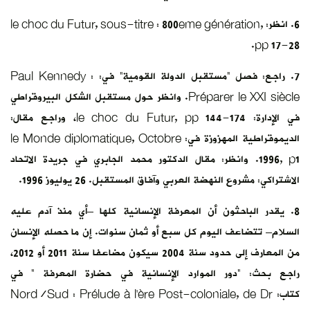
6. انظر: le choc du Futur, sous-titre : 800eme génération,
pp 17-28.
7. راجع: فصل “مستقبل الدولة القومية” في: Paul Kennedy :
Préparer le XXI siècle. وانظر حول مستقبل الشكل البيروقراطي
في الإدارة: le choc du Futur, pp 144-174، وراجع مقال:
الديموقراطية المهزوزة في: le Monde diplomatique, Octobre
1996, p1. وانظر: مقال الدكتور محمد الجابري في جريدة الاتحاد
الاشتراكي: مشروع النهضة العربي وآفاق المستقبل. 26 يوليوز 1996.
8. يقدر الباحثون أن المعرفة الإنسانية كلها –أي منذ آدم عليه
السلام– تتضاعف اليوم كل سبع أو ثمان سنوات. إن ما حصله الإنسان
من المعارف إلى حدود سنة 2004 سيكون مضاعفا سنة 2011 أو 2012،
راجع بحث: “دور الموارد الإنسانية في حضارة المعرفة ” في
كتاب: Nord/Sud : Prélude à l’ère Post-coloniale, de Dr