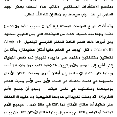
ومناهج الاستشراف المستقبلي. ولكاتب هذه السطور بعض الجهد
العلمي في هذا الباب سيعرف به لاحقا إن شاء الله تعالى.
وقد أثبت تاريخ الدراسات المستقبلية أنها لا تصيب دائما ولا تخطئ
دائما، ولهذا نجد حصيلة هامة من التوقعات التي بين التاريخ صحتها،
ومن أبرزها ذلك النظر النافذ للمفكر الفرنسي توكفيل Alexis de
Tocqueville، قال: “يوجد في العالم حاليا أمتان عظيمتان، بدأتا من
نقطتين مختلفتين ولكنهما على ما يبدو تتجهان نحو نفس النهاية،
إنني أشير إلى الروس والأمريكيين، فكلاهما تنمو دون ملاحظة أحد.
وبينما كان انتباه الإنسانية إلى أماكن أخرى، وضعت هاتان الأمتان
نفسيهما في لحظة مفاجئة في الصف الأول بين الأمم وعرف العالم
بوجودهما وعظمتهما في نفس الوقت… ويبدو أن جميع الأمم
الأخرى[12] قد وصلت تقريبا إلى حدودها الطبيعية وما عليها إلا الحفاظ
على قوتها، أما هاتان الأمتان فما زالتا في حالة نمو… وجميع الأمم
توقفت أو تواصل التقدم بصعوبة، بينما هاتان الأمتان تتقدمان بيسر