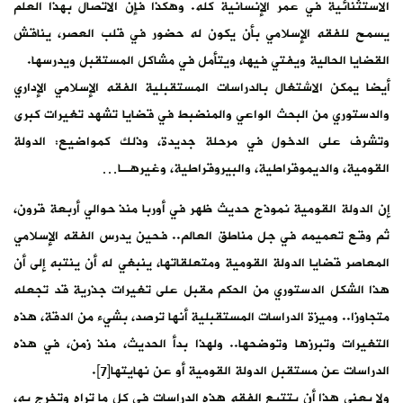
الاستثنائية في عمر الإنسانية كله. وهكذا فإن الاتصال بهذا العلم
يسمح للفقه الإسلامي بأن يكون له حضور في قلب العصر، يناقش
القضايا الحالية ويفتي فيها، ويتأمل في مشاكل المستقبل ويدرسها.
أيضا يمكن الاشتغال بالدراسات المستقبلية الفقه الإسلامي الإداري
والدستوري من البحث الواعي والمنضبط في قضايا تشهد تغيرات كبرى
وتشرف على الدخول في مرحلة جديدة، وذلك كمواضيع: الدولة
القومية، والديموقراطية، والبيروقراطية، وغيرهـا…
إن الدولة القومية نموذج حديث ظهر في أوربا منذ حوالي أربعة قرون،
ثم وقع تعميمه في جل مناطق العالم.. فحين يدرس الفقه الإسلامي
المعاصر قضايا الدولة القومية ومتعلقاتها، ينبغي له أن ينتبه إلى أن
هذا الشكل الدستوري من الحكم مقبل على تغيرات جذرية قد تجعله
متجاوزا.. وميزة الدراسات المستقبلية أنها ترصد، بشيء من الدقة، هذه
التغيرات وتبرزها وتوضحها.. ولهذا بدأ الحديث، منذ زمن، في هذه
الدراسات عن مستقبل الدولة القومية أو عن نهايتها[7].
ولا يعني هذا أن يتتبع الفقه هذه الدراسات في كل ما تراه وتخرج به،