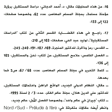
16. من هذه المحاولات مقال: د. أحمد الدجاني: دراسة المستقبل برؤية
مؤمنة مسلمة، بمجلة المسلم المعاصر، عدد 62، وخصوصا صفحات:
122 إلى 133.
17. راجـع في هذه القضــايا: القسم الثاني من كتاب “الدراسات
المستقبلية”، لوليد عبد الحي، صفحات: 103 إلى 210.
ـ القدس: رمز وذاكرة، للدكتور المنجرة، 169، 187، 191، 240، 245.
ـ الفصل الخامس: ملامح المستقبل، من كتاب: نحن والمستقبل: 105
إلى 136.
ـ كلمة التحرير في مجلة المسلم المعاصر، عدد: 67/68، ص5 فما
بعدها.
ـ مقال: النظام الدولي الجديد، الواقع الراهن واحتمالات المستقبل،
للدكتور علي الدين هلال. مجلة عالم الفكر. عدد: 2/3 لسنة 1995.
ـ كتاب “جيران في عالم واحد”، وخصوصا الفصل الأول: عالم جديد.
وانظر أيضا: مقالات متفرقة في: Nord/Sud : Prélude à l’ère