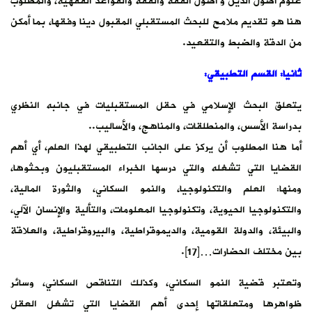
علوم أصول الدين و أصول الفقه والفقه والقواعد الفقهية، والمطلوب
هنا هو تقديم ملامح للبحث المستقبلي المقبول دينا وفقها، بما أمكن
من الدقة والضبط والتقعيد.
ثانيا: القسم التطبيقي:
يتعلق البحث الإسلامي في حقل المستقبليات في جانبه النظري
بدراسة الأسس، والمنطلقات، والمناهج، والأساليب..
أما هنا المطلوب أن يركز على الجانب التطبيقي لهذا العلم، أي أهم
القضايا التي تشغله والتي درسها الخبراء المستقبليون وبحثوها،
ومنها: العلم والتكنولوجيا، والنمو السكاني، والثورة المالية،
والتكنولوجيا الحيوية، وتكنولوجيا المعلومات، والتألية والإنسان الآلي،
والبيئة، والدولة القومية، والديموقراطية، والبيروقراطية، والعلاقة
بين مختلف الحضارات…[17].
وتعتبر قضية النمو السكاني، وكذلك التناقص السكاني، وسائر
ظواهرها ومتعلقاتها إحدى أهم القضايا التي تشغل العقل