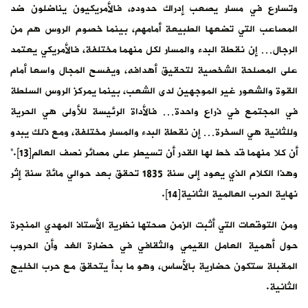
وتسارع في مسار يصعب إدراك حدوده، فالأمريكيون يناضلون ضد
المصاعب التي تضعها الطبيعة أمامهم، بينما خصوم الروس هم من
الرجال… إن نقطة البدء والمسار لكل منهما مختلفة، فالأمريكي يعتمد
على المصلحة الشخصية لتحقيق أهدافه، ويفسح المجال واسعا أمام
القوة والشعور غير الموجهين لدى الشعب، بينما يمركز الروس السلطة
في المجتمع في ذراع واحدة… فالأداة الرئيسة للأولى هي الحرية
وللثانية هي السخرة… إن نقطة البدء والمسار مختلفة، ومع ذلك يبدو
أن كلا منهما قد خط لها القدر أن تسيطر على مصائر نصف العالم[13].”
وهذا الكلام الذي يعود إلى سنة 1835 تحقق بعد حوالي مائة سنة إثر
نهاية الحرب العالمية الثانية[14].
ومن التوقعات التي أثبت الزمن صحتها نظرية الأستاذ المهدي المنجرة
حول أهمية العامل القيمي والثقافي في حضارة الغد وأن الحروب
المقبلة ستكون حضارية بالأساس، وهو ما بدأ يتحقق مع حرب الخليج
الثانية.