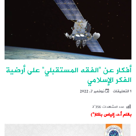
أفكار عن “الفقه المستقبلي” على أرضية
الفكر الإسلامي
1 التعليقات
نوفمبر 7, 2022
عدد المشاهدات:
2٬356
بقلم أ.د. إلياس بلكا(*)