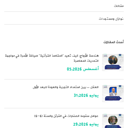
مقالات
نوازل ومستجدات
أحدث المقالات
هندسة الأرواح: كيف تُعيد “المقاصدُ القرآنية” صياغةَ الأسرة في مواجهة
التحديات المعاصرة
أغسطس 05,2026
العقل .. بين استمداد التجربة والعودة للبعد الأول
يوليو 31,2026
عوامل سقوط الحضارات في القرآن والسنة (6-6)
يوليو 29,2026