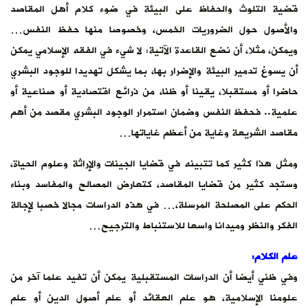
قضية التلوث والحفاظ على البيئة في ضوء كلام أهل المقاصد
والأصول حول الضروريات الخمس، وخصوصا منها حفظ النفس…
ويمكن، مثلا، أن نضع القاعدة الآتية: لا شيء في الفقه الإسلامي يمكن
أن يسوغ تدمير البيئة والإضرار بها، بما يشكل تهديدا للوجود البشري
حاضرا أو مستقبلا، يقينا أو ظنا، من ذرائع اقتصادية أو صناعية أو
علمية.. فحفظ النفس وضمان استمرار الوجود البشري مقصد من أهم
مقاصد الشريعة وغاية من أعظم غاياتها…
ومثل هذا كثير كما تتبينه في قضايا الجينات والإراثة وعلوم الحياة،
وستجد كثير من قضايا المقاصد، كتعارض المصالح والمفاسد وبناء
الحكم على المصلحة المرسلة،… في هذه الدراسات مجالا خصبا لإجالة
الفكر والنظر وميدانا واسعا للاستنباط والترجيح…
علم الكلام:
وفي ظني أيضا أن الدراسات المستقبلية يمكن أن تفيد علما آخر من
علومنا الإسلامية، هو علم العقائد أو علم أصول الدين أو علم