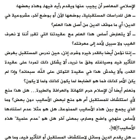
الإسلامي المعاصر أن يجيب عنها ويقدم رأيه فيها، وهذه بعضها:
ـ هل للدراسات المستقبلية، بوضعها الآن أو بوضع آخر، مشروعية في
الدين؛ أي ما موقف الدين من أصل هذا العلم؟
ـ ألا يتعارض أساس هذا العلم مع عقيدتنا التي تقرر أننا لا نعرف
الغيب ولا سبيل لأحد إلى معرفته؟
ـ إننا نؤمن أيضا بالقدر خيره وشره، إذن، حين ندرس المستقبل بغرض
التأثير فيه وصياغته وفق ما نريد، ألا يشكل ذلك تمردا على عقيدة
القدر، وألا يخدش هذا في عقيدة التوكل على الله سبحانه؟ وإذا لم
يكن الأمر كذلك فما هو الضابط لما يكون كذلك ولما لا يكون؟
ونعلم أيضا أن الإسلام حرم الكهانة والعرافة والطيرة… هل هذا منع
لأي استكشاف للمستقبل أم هو منع لبعض الأساليب دون بعض؟ وما
الذي يجمع بين هذه الأساليب الممنوعة، هل هو مثلا عدم استنادها
لأساس منهجي واضح وصارم، بمعنى آخر هل هو “عدم علمية” هذه
الأساليب؟[10].
ـ هل يقدم الدين وسائل لاستكشاف المستقبل أو التأثير فيه، وما هي