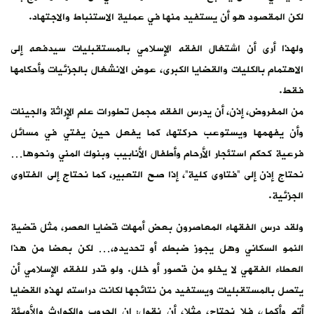
لكن المقصود هو أن يستفيد منها في عملية الاستنباط والاجتهاد.
ولهذا أرى أن اشتغال الفقه الإسلامي بالمستقبليات سيدفعه إلى
الاهتمام بالكليات والقضايا الكبرى، عوض الانشغال بالجزئيات وأحكامها
فقط.
من المفروض، إذن، أن يدرس الفقه مجمل تطورات علم الإراثة والجينات
وأن يفهمها ويستوعب حركتها، كما يفعل حين يفتي في مسائل
فرعية كحكم استئجار الأرحام وأطفال الأنابيب وبنوك المني ونحوها…
نحتاج إذن إلى “فتاوى كلية”، إذا صح التعبير، كما نحتاج إلى الفتاوى
الجزئية.
ولقد درس الفقهاء المعاصرون بعض أمهات قضايا العصر، مثل قضية
النمو السكاني وهل يجوز ضبطه أو تحديده،… لكن بعضا من هذا
العطاء الفقهي لا يخلو من قصور أو خلل. ولو قدر للفقه الإسلامي أن
يتصل بالمستقبليات ويستفيد من نتائجها لكانت دراسته لهذه القضايا
أتم وأكمل، فلا نحتاج، مثلا، أن نقول: إن الحروب والكوارث والأوبئة