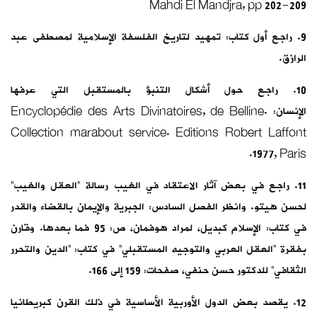
Mahdi El Mandjra, pp 202-209
9. راجع أول كتاب: تمهيد لتاريخ الفلسفة الإسلامية لمصطفى عبد
الرازق.
10. راجع حول أشكال التنبؤ بالمستقبل التي عرفها
الإنسان: Encyclopédie des Arts Divinatoires, de Belline.
Collection marabout service. Editions Robert Laffont
1977, Paris.
11. راجع في بعض آثار الاعتقاد في الغيب رسالة “العقل والغيب”
لحسن هيتو. وانظر الفصل السادس: الجبرية والإيمان بالقضاء والقدر
في كتاب: الإسلام كبديل، لمراد هوفمان، ص: 95 فما بعدها. وقارن
بفقرة “العقل العربي والتوجيه المستقبلي” في كتاب: “الدين والتحرر
الثقافي” للدكتور حسن حنفي، صفحات: 159 إلى 166.
12. يقصد بعض الدول الأوربية الأساسية في ذلك القرن كبريطانيا