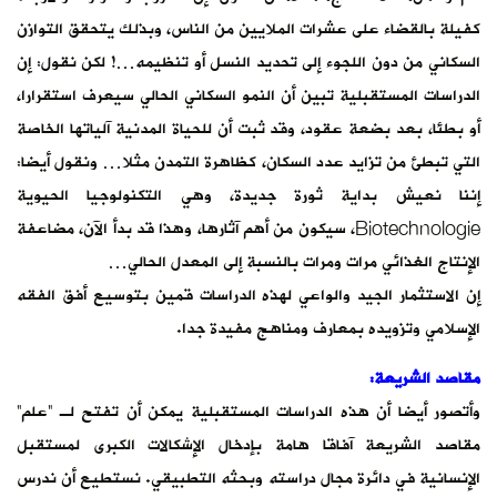
كفيلة بالقضاء على عشرات الملايين من الناس، وبذلك يتحقق التوازن
السكاني من دون اللجوء إلى تحديد النسل أو تنظيمه…! لكن نقول: إن
الدراسات المستقبلية تبين أن النمو السكاني الحالي سيعرف استقرارا،
أو بطئا، بعد بضعة عقود، وقد ثبت أن للحياة المدنية آلياتها الخاصة
التي تبطئ من تزايد عدد السكان، كظاهرة التمدن مثلا… ونقول أيضا:
إننا نعيش بداية ثورة جديدة، وهي التكنولوجيا الحيوية
Biotechnologie، سيكون من أهم آثارها، وهذا قد بدأ الآن، مضاعفة
الإنتاج الغذائي مرات ومرات بالنسبة إلى المعدل الحالي…
إن الاستثمار الجيد والواعي لهذه الدراسات قمين بتوسيع أفق الفقه
الإسلامي وتزويده بمعارف ومناهج مفيدة جدا.
مقاصد الشريعة:
وأتصور أيضا أن هذه الدراسات المستقبلية يمكن أن تفتح لـ “علم”
مقاصد الشريعة آفاقا هامة بإدخال الإشكالات الكبرى لمستقبل
الإنسانية في دائرة مجال دراسته وبحثه التطبيقي. نستطيع أن ندرس