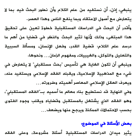
ينبغي، إذن، أن نستفيد من علم الكلام وأن نطور البحث فيه بما لا
يتعارض مع أصول الاعتقاد وبما ينفع الناس وهذا العصر.
وأقدر أن البحث في الدراسات المستقبلية خطوة تعين على تحقيق
هذا المبتغى، وذلك لأنها تثير البحث والنظر في قضايا من أهم ما
درسه علم الكلام: قضية القدر، وفعل الإنسان، ومسألة السببية
والتعليل والتوكل، والغيبيات، ومفهوم الزمان… ونحوها.
وينبغي أن تكون الغاية هي تأسيس “بحث مستقبلي” لا يتعارض في
شيء مع المذهبية الإسلامية، ويقبله الفقه الإسلامي ويستفيد منه،
ويعرف العقل الإسلامي المعاصر أهميته وضرورته…
وفي النهاية قد نستطيع بناء معالم ما أسميه بـ”الفقه المستقبلي”،
وهو الفقه الذي يشتغل بالمستقبل وقضاياه ويقلب وجوه الفتوى
بحسب الاحتمالات الممكنة ويرجح منها ويضعف…
بعض الأسئلة في الموضوع:
يثير ميدان الدراسات المستقبلية أسئلة مشروعة، وعلى الفقه