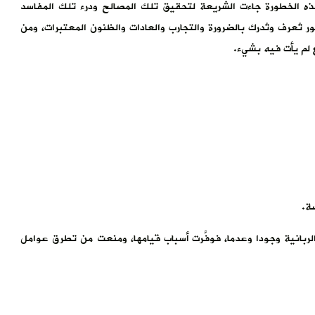
لما كان الأمر بهذه الخطورة جاءت الشريعة لتحقيق تلك المصالح ودرء تلك المفاسد
ور تُعرف وتُدرك بالضرورة والتجارب والعادات والظنون المعتبرات، ومن
لم يأت فيه بشيء.
ة.
بانية وجودا وعدما، فوفَّرت أسباب قيامها، ومنعت من تطرق عوامل