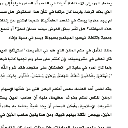
يضطر المرء إلى الاستدانة أحيانا في الحضر أو السفر، فيلجأ إل
الذي بذله قرضا، ولربما كان مرتابا في شأن هذا المقترض هل سيس
لم يجد مخرجا يبعث في نفسه الطمأنينة فلربما امتنع عن إنقا
هذه المواقف؟ هل تأمر ببذل القرض دونما ضمان للحق؟ أو تمنع 
ومحبة وتكافلا فيسير المجتمع بسهولة ويسر في محبة وإخاء.
وهنا نتأمل في حكم الرهن الذي هو في الشريعة: “استيثاق الدين ب
قال تعالى في مشروعيته: وإن كنتم على سفر ولم تجدوا كاتبا فر
ولما كان المرء في حاجة إلى الاطمئنان على حقوقه فقد شرع الله
“وَالْوَثَائِقُ بِالْحُقُوقِ ثَلَاثَةٌ: شَهَادَةٌ، وَرَهْنٌ، وَضَمَانٌ. فَالْأُولَى لِخَوْفِ الْجَحْ
وقد لخص أحد العلماء بعض أحكام الرهن التي من شأنها الإسها
الرهن للناس لحكم وفوائد عظيمة، منها: أن صاحب الدين يستوث
الشريعة الإسلامية، وأمكن للمسلم أن يجد شيئاً يحفظ به ماله
الدَّيْن، ويجعل الثقة بينهم قوية، ومن هنا يكون صاحب الدَّيْن ف
ومن حكمه: تسهيل المداينات، وإذا سهُلَت المداينات انتفع أف