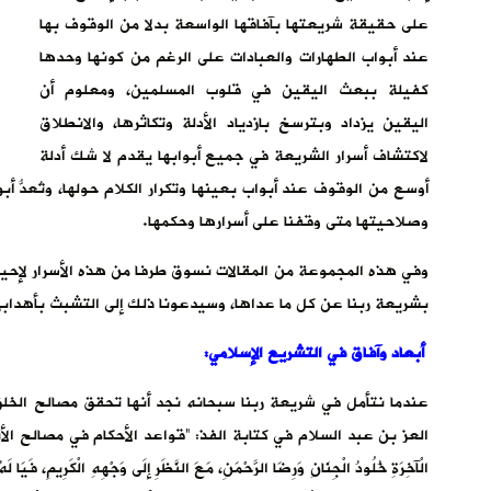
على حقيقة شريعتها بآفاقها الواسعة بدلا من الوقوف بها
عند أبواب الطهارات والعبادات على الرغم من كونها وحدها
كفيلة ببعث اليقين في قلوب المسلمين، ومعلوم أن
اليقين يزداد وبترسخ بازدياد الأدلة وتكاثرها، والانطلاق
لاكتشاف أسرار الشريعة في جميع أبوابها يقدم لا شك أدلة
أوسع من الوقوف عند أبواب بعينها وتكرار الكلام حولها، وتُعدُّ 
وصلاحيتها متى وقفنا على أسرارها وحكمها.
وفي هذه المجموعة من المقالات نسوق طرفا من هذه الأسرار لإحياء
بشريعة ربنا عن كل ما عداها، وسيدعونا ذلك إلى التشبث بأهدابها
أبعاد وآفاق في التشريع الإسلامي:
عندما نتأمل في شريعة ربنا سبحانه نجد أنها تحقق مصالح الخلق الد
العز بن عبد السلام في كتابة الفذ: “قواعد الأحكام في مصالح الأن
الْآخِرَةِ خُلُودُ الْجِنَانِ وَرِضَا الرَّحْمَنِ، مَعَ النَّظَرِ إلَى وَجْهِهِ الْكَرِيمِ، فَيَا