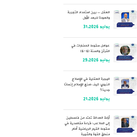
العقل .. بين استمداد التجربة
والعودة للبعد الأول
يوليو 31,2026
عوامل سقوط الحضارات في
القرآن والسنة (6-6)
يوليو 29,2026
الهجرة العقلية في الإصلاح
النبوي: كيف صنع الإسلام إنسانًا
جديدًا؟
يوليو 21,2026
أزمة العدالة تمتد من فلسطين
إلى الملاعب: قراءة مقاصدية في
سقوط القيم الرياضية أمام
منطق القوة والشهرة