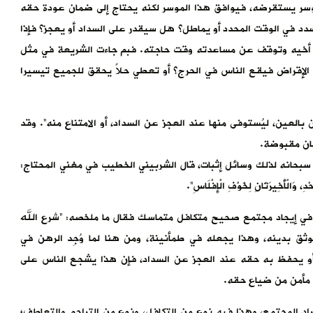
ى موسر يستقرضه، فيوافق هذا الموسر لكنه يحتاج إلى ضمان عودة حقه
دد في الوقت المحدد أو يماطل؟ هل سيقدر على السداد أو يعجز؟ فإذا
ذ أخيه وتوقف عن مساعدته وقت حاجته. فبم جاءت الشريعة في مثل
الإقراض فيقع الناس في الحرج؟ أو تعطي حلاً يحقق للجميع تيسيرا
العين، ليُستوفى منها عند العجز عن السداد، أو الامتناع منه”. وقد
هان مقبوضة.
 سبحانه لذلك وسائل إثبات، قال الشربيني الخطيب في مغني المحتاج:
دِ، وَالْأَخِيرَتَانِ لِخَوْفِ الْإِفْلَاسِ”.
م في إيجاد مجتمع صحيح متكافل متماسك فقال ما ملخصه: “شرع الله
ق بدينه، وهذا يجعله في طمأنينة، ومن هنا لما وُجِد الرهن في
، أو يحفظ به حقه عند العجز عن السداد، فإن هذا يشجع الناس على
ي مأمن من ضياع حقه.
راد المجتمع، وهذا فيه نوع من التكافل، ونوع من التراحم والتعاطف؛