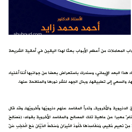
أبواب المعاملات من أعظم الأبواب بعثا لهذا اليقين في أحقية الشريعة
 هذا البعد الإيماني، وسندرك باستعراض بعضا من جوانبها أننا أغنياء
، والسعي إلى تطبيقها، وبذل الجهد لنشر نورها والمنافحة عنها.
نيوية والأخروية، وتدرأ المفاسد عنهم دنيويَّها وأخرويَّها، وقد قال
ام” معبرا عن ماهية تلك المصالح والمفاسد الأخروية بقوله: (مَصَالِحَ
 لَهُ مِنْ نَعِيمٍ مُقِيمٍ، وَمَفَاسِدَهَا خُلُودُ النِّيرَانِ وَسَخَطُ الدَّيَّانِ مَعَ الْحَجْبِ عَنْ