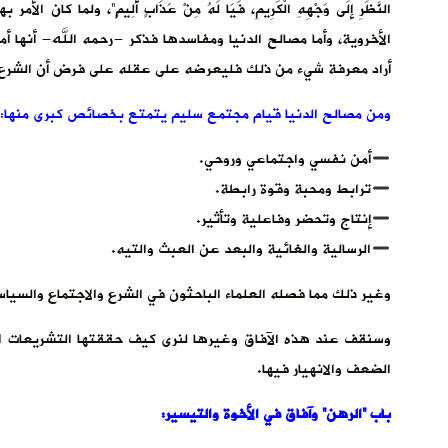
النَّظَرِ إلَى وَجْهِهِ الْكَرِيمِ، فَيَا لَهُ مِنْ عَذَابٍ أَلِيمٍ”، و
الأخروية، وأما مصالح الدنيا ومفاسدها فذكر -رحمه الله- أنها أم
أراد معرفة شيء من ذلك فليعرضه على عقله على فرض أن الشرع 
ومن مصالح الدنيا قيام مجتمع سليم يتمتع بخصائص كبرى منها:
أمن نفسي واجتماعي وروحي.
ترابط ومحبة وقوة رابطة.
إنتاج وتحضر وفاعلية وتأثير.
الرسالية والغائية والبعد عن العبث والتيه.
وغير ذلك مما فصله العلماء الباحثون في الشرع والاجتماع والسياس
وسنقف عند هذه الآفاق وغيرها لنرى كيف حققتها التشريعات الر
الضعف والانهيار فيها.
باب “الرهن” وآفاق في الأخوة والتيسير: