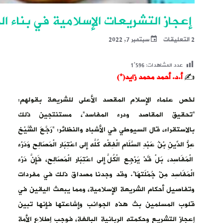
إعجاز التشريعات الإسلامية في بناء المجتم
2 التعليقات
سبتمبر 7, 2022
عدد المشاهدات:
1٬596
✍️
أ.د. أحمد محمد زايد(*)
لخص علماء الإسلام المقصد الأعلى للشريعة بقولهم:
“تحقيق المقاصد ودرء المفاسد”، مستنتجين ذلك
بالاستقراء، قال السيوطي في الأشباه والنظائر: “رَجَّعَ الشَّيْخ
عِزُّ الدِّينِ بْنُ عَبْدِ السَّلَامِ الْفِقْه كُلّه إلَى اعْتِبَار الْمَصَالِح وَدَرْء
الْمَفَاسِد، بَلْ قَدْ يَرْجِع الْكُلّ إلَى اعْتِبَار الْمَصَالِح، فَإِنَّ دَرْء
الْمَفَاسِد مِنْ جُمْلَتهَا”. وقد وجدنا مصداق ذلك في مفردات
وتفاصيل أحكام الشريعة الإسلامية، ومما يبعث اليقين في
قلوب المسلمين بث هذه الجوانب وإشاعتها فإنها تبين
إعجاز التشريع وحكمته الربانية البالغة، فوجب إطلاع الأمة