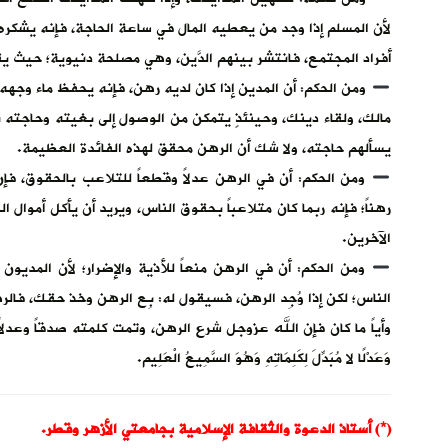
لأن المسلم إذا وجد من يعطيه المال في ساعة الحاجة، فإنه يشكر
أفراد المجتمع، فانتشر بينهم الدَّين، وهي مصلحة دنيوية؛ حيث 
ومن الحكم: أن المدين إذا كان لديه رهن، فإنه يحفظ ماء وجهه
مالك، ولقاء دينك، وحينئذٍ يتمكن من الوصول إلى بغيته وحاجته با
يسألهم حاجته، ولا شك أن الرهن محقق لهذه الفائدة العظيمة.
ومن الحكم: أن في الرهن عدلاً وقطعاً للتلاعب بالحقوق، فإن ال
رهناً؛ فإنه ربما كان متلاعباً بحقوق الناس، ويريد أن يأكل أموا
الآخرين.
ومن الحكم: أن في الرهن منعاً للأذية والإضرار؛ لأن المديو
الناس؛ لكن إذا وُجِد الرهن، فسيقول له: بِع الرهن وخذ حقك، فال
وأياً ما كان فإن الله عزوجل شرع الرهن، وتمت كلمته صدقاً وعدلاً، فهو ي
وَعَدْلًا لا مُبَدِّلَ لِكَلِمَاتِهِ وَهُوَ السَّمِيعُ الْعَلِيم.
(*) أستاذ الدعوة والثقافة الإسلامية بجامعتي الأزهر وقطر.