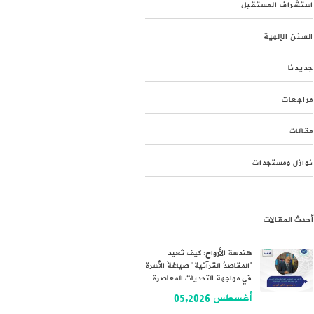
استشراف المستقبل
السنن الإلهية
جديدنا
مراجعات
مقالات
نوازل ومستجدات
أحدث المقالات
هندسة الأرواح: كيف تُعيد
“المقاصدُ القرآنية” صياغةَ الأسرة
في مواجهة التحديات المعاصرة
أغسطس 05,2026