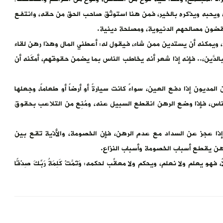
ه ويحبه ويذكره بالخير، فمن هنا استوثق صاحب الحق من حقه، وانتفع
يقضون مصالحهم الدنيوية، ومصلحة دينية.
، ويمكنه أن يستدين ممن شاء، فيقول له: أعطني المال وهذا رهن لقاء
لدَّين،.. فإنه إذا شعر أنه يخاطب الناس بما يضمن حقوقهم، أمكَنه أن
مديون إذا دفع العين، سواءً كانت سيارةً أو أرضاً أو طعاماً، وجعلها
ل الناس، فإذا وضع الرهن انقطع السبيل عنه، ومُنِع من التلاعب بحقوق
ن إذا عجز عن السداد مع عدم الرهن، فإن الخصومة، والأذية تقع بين
رهن يقطع أسباب الخصومة وأسباب النزاع.
علم ولا نعلم، ويحكم ولا معقِّب لحكمه: وَتَمَّتْ كَلِمَةُ رَبِّكَ صِدْقًا