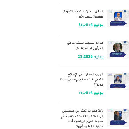
العقل .. بين استمداد التجربة
والعودة للبعد الأول
يوليو 31,2026
عوامل سقوط الحضارات في
القرآن والسنة (6-6)
يوليو 29,2026
الهجرة العقلية في الإصلاح
النبوي: كيف صنع الإسلام إنسانًا
جديدًا؟
يوليو 21,2026
أزمة العدالة تمتد من فلسطين
إلى الملاعب: قراءة مقاصدية في
سقوط القيم الرياضية أمام
منطق القوة والشهرة