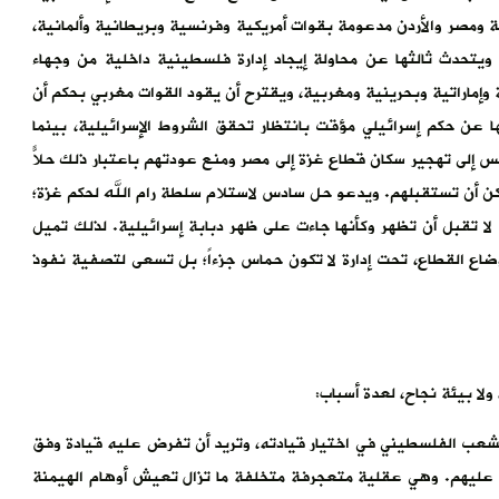
ية ومصر والأردن مدعومة بقوات أمريكية وفرنسية وبريطانية وألمانية،
ويتحدث ثالثها عن محاولة إيجاد إدارة فلسطينية داخلية من وجهاء
 وإماراتية وبحرينية ومغربية، ويقترح أن يقود القوات مغربي بحكم أن
ها عن حكم إسرائيلي مؤقت بانتظار تحقق الشروط الإسرائيلية، بينما
 إلى تهجير سكان قطاع غزة إلى مصر ومنع عودتهم باعتبار ذلك حلاًّ
مكن أن تستقبلهم. ويدعو حل سادس لاستلام سلطة رام الله لحكم غزة؛
ا تقبل أن تظهر وكأنها جاءت على ظهر دبابة إسرائيلية. لذلك تميل
أوضاع القطاع، تحت إدارة لا تكون حماس جزءاً؛ بل تسعى لتصفية نفوذ
لا بيئة نجاح، لعدة أسباب:
الشعب الفلسطيني في اختيار قيادته، وتريد أن تفرض عليه قيادة وفق
ية عليهم. وهي عقلية متعجرفة متخلفة ما تزال تعيش أوهام الهيمنة