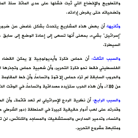
والتطويع والإخضاع التي ثبت فشلها على مدى المائة سنة ال
وتضحياته حتى يفرض إرادته.
وثانيها:
أن بعض هذه المشاريع يتحدث بشكل غامض عن ضرورة وجو
“إسرائيل” بشيء، بمعنى أنها تسعى إلى إعادة الوضع إلى سابق 
السيطرة.
والسبب الثالث:
أن حماس فكرة وأيديولوجية لا يمكن القضاء
الفلسطيني فقط نحو فكرة التحرير، وأن شعبية حماس وتجذرها ال
والحروب السابقة لم تزد حماس إلا قوة واتساعاً، وأن خط المقاوم
من 80%، وأن هذه الحرب ستزيده مصداقية واتساعاً، في الوقت الذي سقط فيه مسار التسوية وبرنامجه.
والسبب الرابع:
أن نظرية الردع الإسرائيلي لم تعد قائمة، وأن ا
وقدرته على لعب أدوار حقيقية كبيرة في المنطقة (دور الشرطي مثلاً
والنساء، وتدمير المدارس والمستشفيات والمساجد والكنائس، لن تكون
ومتابعة مشروع التحرير.