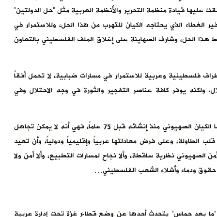
افقت عليها قيادة منظمة التحرير والأنظمة العربية مثل “حل الدولتين”
 الغطاء الذي يحتاجه الكيان للتّهرب من هذا الحل، وللاستمرار في
 هذا الحل، وشارف الصهاينة على إغلاق الملف الفلسطيني بالتعاون
طراف فلسطينية وعربية للاستمرار في مسارات ضبابية، لا تحمل أفقاً
لال. ولكنه يوفر كافة عناصر التفجير والثورة في وجه الاحتلال وفي
أما الرسالة الأساسية لمعركة طوفان الأقصى، ولأقوى ضربة تلقاها الكيان الصهيوني منذ إنشائه قبل 75 عاماً، فهي أنه لا يمكن تجاهل
ب الطاولة، وعلى فرض معادلتها عربياً وإقليمياً ودولياً، وأن تعيد
من الصهيوني نظرية ساقطة، وألا نجاح لمسارات التطبيع، وألا أمن ولا
 حقوق ودماء وأشلاء الشعب الفلسطيني…
ة “ما بعد حماس” يتحدث أحدها عن وضع قطاع غزة تحت إدارة عربية