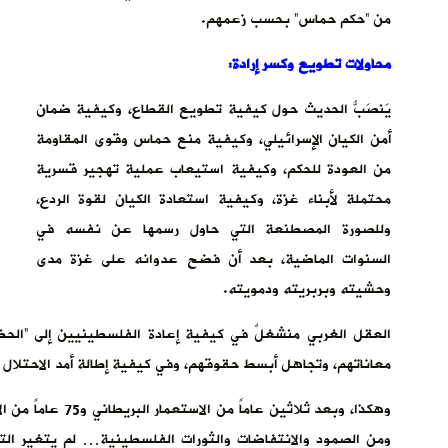
من “حكم حماس” بحسب زعمهم.
محاولات تطويع وكسر إرادة:
يَنصَبُّ الحديث حول كيفية تطويع القطاع، وكيفية ضمان
أمن الكيان الإسرائيلي، وكيفية منع حماس وقوى المقاومة
من العودة للحكم، وكيفية استيعاب عملية تهجير قسرية
محتملة لأبناء غزة، وكيفية استعادة الكيان لقوة الردع،
وللصورة المصطنعة التي حاول رسمها عن نفسه في
السنوات الماضية، بعد أن فضح عدوانه على غزة مدى
وحشيته وبربريته ودمويته.
العقل الغربي منشغلٌ في كيفية إعادة الفلسطينيين إلى “الحظ
معاناتهم، وتجاهل أبسط حقوقهم، وفي كيفية إطالة أمد الاحتلال
ومن الصمود والانتفاضات والثورات الفلسطينية… لم يتغير ال