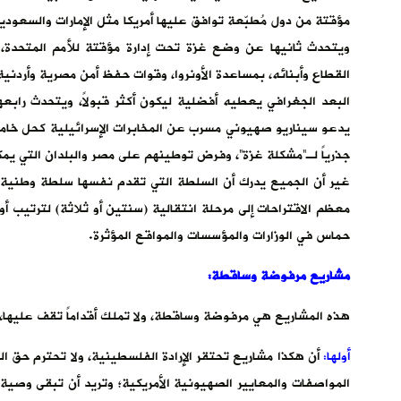
مؤقتة من دول مُطبّعة توافق عليها أمريكا مثل الإمارات والسعود
ويتحدث ثانيها عن وضع غزة تحت إدارة مؤقتة للأمم المتحدة، 
القطاع وأبنائه، بمساعدة الأونروا، وقوات حفظ أمن مصرية وأردنية
البعد الجغرافي يعطيه أفضلية ليكون أكثر قبولاً، ويتحدث رابع
يدعو سيناريو صهيوني مسرب عن المخابرات الإسرائيلية كحل خامس
جذرياً لـ”مشكلة غزة”، وفرض توطينهم على مصر والبلدان التي ي
غير أن الجميع يدرك أن السلطة التي تقدم نفسها سلطة وطنية ل
معظم الاقتراحات إلى مرحلة انتقالية (سنتين أو ثلاثة) لترتيب 
حماس في الوزارات والمؤسسات والمواقع المؤثرة.
مشاريع مرفوضة وساقطة:
هذه المشاريع هي مرفوضة وساقطة، ولا تملك أقداماً تقف عليها، و
أولها:
أن هكذا مشاريع تحتقر الإرادة الفلسطينية، ولا تحترم حق 
المواصفات والمعايير الصهيونية الأمريكية؛ وتريد أن تبقى وص