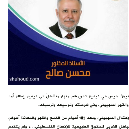
يرة” وليس في كيفية تحريرهم منها، منشغلٌ في كيفية إطالة أمد
 والقهر الصهيوني، وفي شرعنته وتوسيعه وترسيخه.
وهكذا، وبعد ثلاثين عاماً من الاستعمار البريطاني و75 عاماً من الاحتلال الصهيوني، وبعد 105 أعوام من القمع والقهر والمعاناة أعوام،
تجاهل الغربي للحقوق الطبيعية للإنسان الفلسطيني…، ولم يتقدم