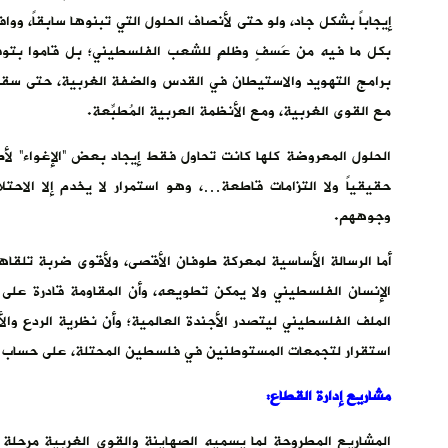
إيجاباً بشكل جاد، ولو حتى لأنصاف الحلول التي تبنوها سابقاً، وو
بكل ما فيه من عَسفٍ وظلمٍ للشعب الفلسطيني؛ بل قاموا بتوفير
برامج التهويد والاستيطان في القدس والضفة الغربية، حتى سقط
مع القوى الغربية، ومع الأنظمة العربية المُطبِّعة.
الحلول المعروضة كلها كانت تحاول فقط إيجاد بعض “الإغواء” لأ
حقيقياً ولا التزامات قاطعة…، وهو استمرار لا يخدم إلا الاحت
وجوههم.
الإنسان الفلسطيني ولا يمكن تطويعه، وأن المقاومة قادرة على قل
الملف الفلسطيني ليتصدر الأجندة العالمية؛ وأن نظرية الردع والأ
استقرار لتجمعات المستوطنين في فلسطين المحتلة، على حساب
مشاريع إدارة القطاع:
المشاريع المطروحة لما يسميه الصهاينة والقوى الغربية مرحل