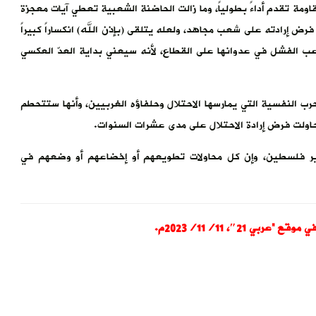
قاومة تقدم أداءً بطولياً، وما زالت الحاضنة الشعبية تعطي آيات معجزة
فرض إرادته على شعب مجاهد، ولعله يتلقى (بإذن الله) انكساراً كبيراً
 مسكونة برعب الفشل في عدوانها على القطاع، لأنه سيعني بداية العدّ العكسي
رب النفسية التي يمارسها الاحتلال وحلفاؤه الغربيين، وأنها ستتحطم
اولت فرض إرادة الاحتلال على مدى عشرات السنوات.
ر فلسطين، وإن كل محاولات تطويعهم أو إخضاعهم أو وضعهم في
 21″، 2023/11/11م.