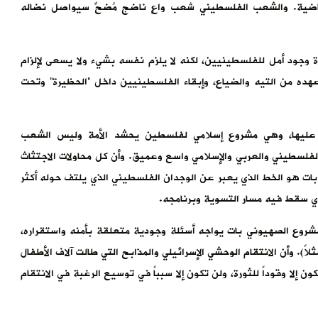
ماضية. والشعب الفلسطيني شعب واعٍ ناضج مُضحٍّ سيواصل نضاله
د أمل للفلسطينيين، لكنه لا يلزم نفسه بشيء ولا يسعى لإلزام
عهده من التيه والضياع، وإبقاء الفلسطينيين داخل “الحظيرة” وتحت
 عليها، وهي مشروع إسلامي لفلسطين يحشد الأمة وليس الشعب
فلسطيني والعربي والإسلامي واسع وعميق. وأن كل محاولات الاجتثاث
ة بات هو الخط الذي يعبر عن الوجدان الفلسطيني الذي يلتف حوله أكثر
لمشروع الصهيوني بات يواجه أسئلة وجودية متعلقة بأمنه واستقراره،
). وأن الانتقام الوحشي الإسرائيلي والمذابح التي طالت آلاف الأطفال
 إلا وقوداً للثورة، ولن تكون إلا سبباً في توسيع الرغبة في الانتقام