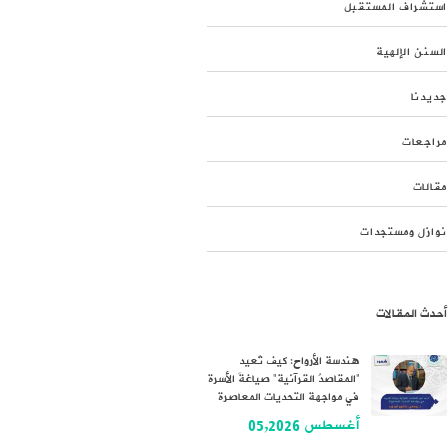
استشراف المستقبل
السنن الإلهية
جديدنا
مراجعات
مقالات
نوازل ومستجدات
أحدث المقالات
هندسة الأرواح: كيف تُعيد
“المقاصدُ القرآنية” صياغةَ الأسرة
في مواجهة التحديات المعاصرة
أغسطس 05,2026