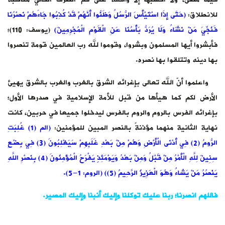
قَدْ كُذِبُوا جَاءَهُمْ نَصْرُنَا
ْرِمِينَ)
(يوسف: 110)؛
العالمين قومة تنصروا
 والغرب بالشرق يهيئ
ية في صدرها الأول؛
جميعا في حربين، كانت
مؤمنين:
(الم (1) غُلِبَتِ
الرُّومُ (2) فِي أَدْنَى الْأَرْضِ وَهُمْ مِنْ بَعْدِ غَلَبِهِمْ سَيَغْلِبُونَ (3) فِي بِضْعِ
سِنِينَ لِلَّهِ الْأَمْرُ مِنْ قَبْلُ وَمِنْ بَعْدُ وَيَوْمَئِذٍ يَفْرَحُ الْمُؤْمِنُونَ (4) بِنَصْرِ اللَّهِ
يك المصير.