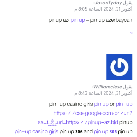
sa
pin-up casino