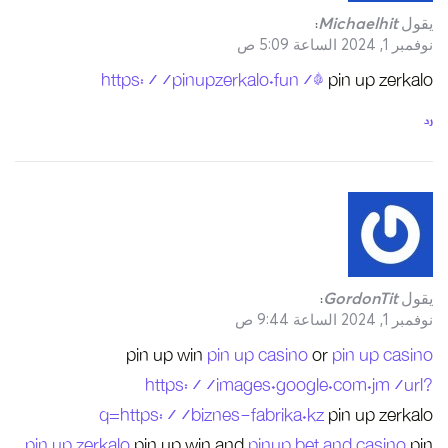
https
pi
q=http
pin up zerkalo
pi