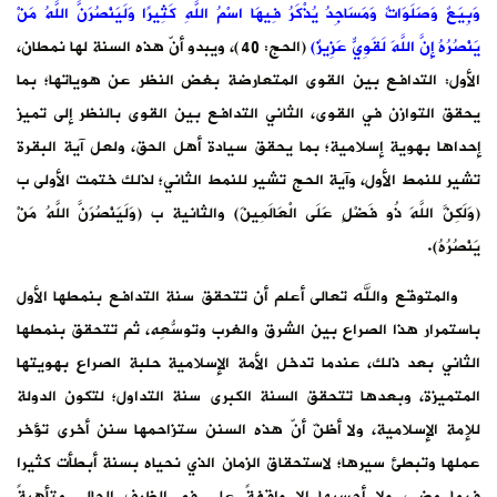
رًا وَلَيَنْصُرَنَّ اللَّهُ مَنْ
دو أنّ هذه السنة لها نمطان،
نظر عن هوياتها؛ بما
لقوى بالنظر إلى تميز
حق، ولعل آية البقرة
؛ لذلك ختمت الأولى ب
(وَلَيَنْصُرَنَّ اللَّهُ مَنْ
تدافع بنمطها الأول
عِه، ثم تتحقق بنمطها
حلبة الصراع بهويتها
تداول؛ لتكون الدولة
احمها سنن أخرى تؤخر
اه بسنة أبطأت كثيرا
ظرف الحالي متأهبةً