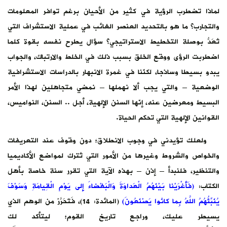
غم توافر المعلومات
ملية الاستشراف التي
طرح نفسه بقوة كلما
 والارتباك، والجواب
الدراسات الاستشرافية
تجاهلين لهذا الأمر
 .. السنن، النواميس،
وف عند التعريفات
ك لمواضع الأكاديميا
تقرر سنة خاصة بأهل
ى يَوْمِ الْقِيامَةِ وَسَوْفَ
ائدة: 14)، فَتَحَرَّرْ من الوهم الذي
م؛ ليتأكد لك