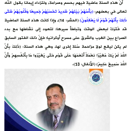
اد إيمانًا بقول الله
مْ جَمِيعًا وَقُلُوبُهُمْ شَتَّى
 وإذا كانت هذه السنة الماضية
د إلى نشاطها مع بدء
نّ ذلك الفتور السابق
السنة: (ذَلِكَ بِأَنَّ
يِّرُوا مَا بِأَنْفُسِهِمْ وَأَنَّ