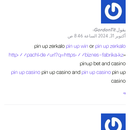
pin
http://pachl.d
pin up casino
p