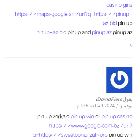
https://map
pin
pin
q=ht