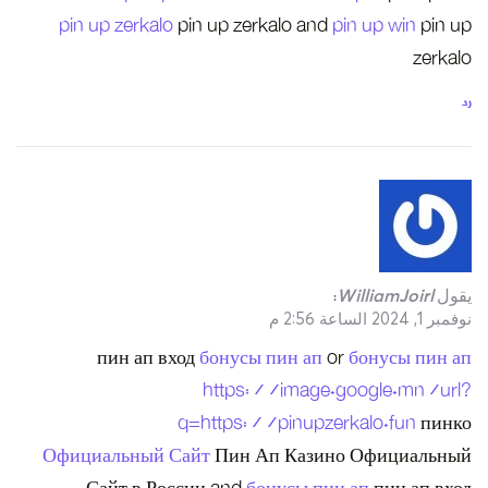
pin up zerka
пин ап 
Официальный