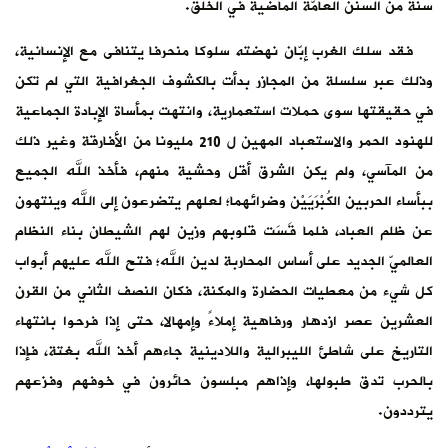
نافى مع الإنسانية،
جغرافية التي لم تكن
اة الإبادة الجماعية
تعباد المهين ل 210 مليونا من الأفارقة وغير ذلك
، فأخذ الله الجميع
ضرعون إلى الله وينتهون
الشيطان بناء النظام
فتح الله عليهم أبواب
نصف الثاني من القرن
تى إذا فرحوا بانتهاء
 أخذ الله بغتة، فإذا
ن في خوفهم وفزعهم