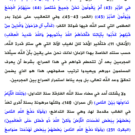
فِي الزُّبُرِ (43) أَمْ يَقُولُونَ نَحْنُ جَمِيعٌ مُنْتَصِرٌ (44) سَيُهْزَمُ الْجَمْعُ
، وفي التعقيب على غزوة بدر
ِ آلِ فِرْعَوْنَ وَالَّذِينَ مِنْ
ْ وَاللَّهُ شَدِيدُ الْعِقَابِ)
ة التي هي ستار قدرة الله،
قين بأنّ الله سيأخذ
راع، بشرط أن يعرف
هذا هو الذي يضمن
راع بين المجرمين.
التداول:
(وَتِلْكَ الْأَيَّامُ
ولكنّها مرهونة بسنة أخرى تُعَدُّ
َوْلَا دَفْعُ اللَّهِ النَّاسَ
 فَضْلٍ عَلَى الْعَالَمِينَ)
هُمْ بِبَعْضٍ لَهُدِّمَتْ صَوَامِعُ