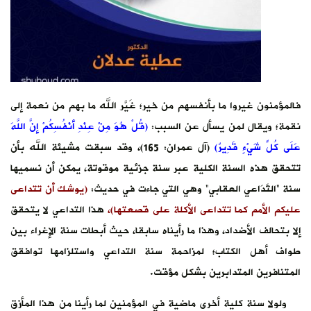
ه ما بهم من نعمة إلى
عِنْدِ أَنْفُسِكُمْ إِنَّ اللَّهَ
1)، وقد سبقت مشيئة الله بأن
تة، يمكن أن نسميها
يث:
(يوشك أن تتداعى
ذا التداعي لا يتحقق
أبطات سنة الإغراء بين
واستلزامها توافقق
رأينا من هذا المأزق