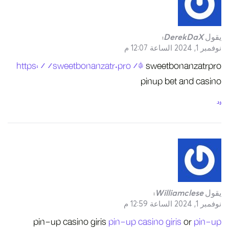
https://sweet
pin-up cas