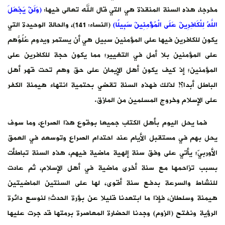
عالى فيها:
(وَلَنْ يَجْعَلَ
النساء: 141)، والحالة الوحيدة التي
ستمر ويدوم عُلُوُّهم
ن حجة للكافرين على
ق وهم تحت قهر أهل
 انتهاء هيمنة الكفر
ذا الصراع، وما سوف
اع وتوسعه في العمق
م، هذه السنة تباطأت
 الإسلام، ثم عادت
السنتين الماضيتين
 الحدث؛ لنوسع دائرة
 برمتها قد جرت عليها