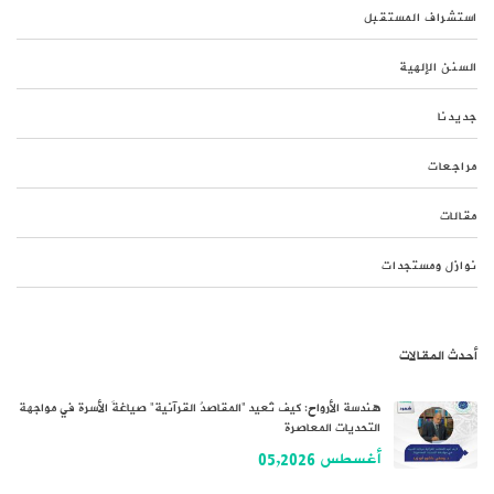
استشراف المستقبل
السنن الإلهية
جديدنا
مراجعات
مقالات
نوازل ومستجدات
أحدث المقالات
هندسة الأرواح: كيف تُعيد “المقاصدُ القرآنية” صياغةَ الأسرة في مواجهة
التحديات المعاصرة
أغسطس 05,2026