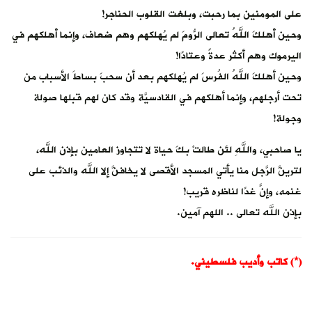
على المومنين بما رحبت، وبلغت القلوب الحناجر!
‏وحين أهلكَ اللهُ تعالى الرُّومَ لم يُهلكهم وهم ضعاف، وإنما أهلكهم في
اليرموك وهم أكثر عدةً وعتادًا!
‏وحين أهلكَ اللهُ الفُرسَ لم يُهلكهم بعد أن سحبَ بساطَ الأسباب من
تحت أرجلهم، وإنما أهلكهم في القادسيَّة وقد كان لهم قبلها صولة
وجولة!‏
يا صاحبي، واللهِ لئن طالتْ بكَ حياة لا تتجاوز العامين بإذن الله،
لترينَّ الرَّجل منا يأتي المسجد الأقصى لا يخافنَّ إلا الله والذئب على
غنمه، وإنَّ غدًا لناظره قريب!
بإذن الله تعالى .. اللهم آمين.
(*) كاتب وأديب فلسطيني.