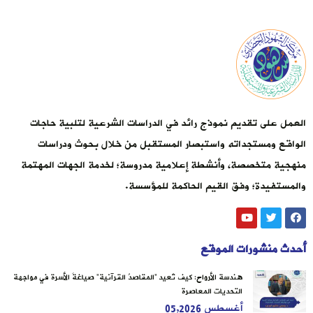
العمل على تقديم نموذج رائد في الدراسات الشرعية لتلبية حاجات
الواقع ومستجداته واستبصار المستقبل من خلال بحوث ودراسات
منهجية متخصصة، وأنشطة إعلامية مدروسة؛ لخدمة الجهات المهتمة
والمستفيدة؛ وفق القيم الحاكمة للمؤسسة.
أحدث منشورات الموقع
هندسة الأرواح: كيف تُعيد “المقاصدُ القرآنية” صياغةَ الأسرة في مواجهة
التحديات المعاصرة
أغسطس 05,2026