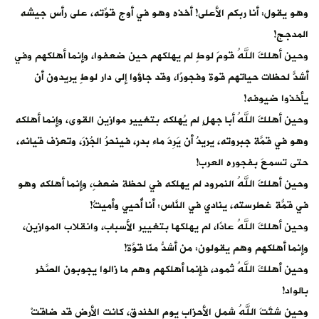
وهو يقول: أنا ربكم الأعلى! أخذه وهو في أوج قوّته، على رأسِ جيشه
المدجج!
‏وحين أهلكَ اللهُ قومَ لوطٍ لم يهلكهم حين ضعفوا، وإنما أهلكهم وفي
أشدّ لحظات حياتهم قوةً وفجورًا، وقد جاؤوا إلى دار لوطٍ يريدون أن
يأخذوا ضيوفه!
‏وحين أهلكَ اللهُ أبا جهلٍ لم يُهلكه بتغيير موازين القوى، وإنما أهلكه
وهو في قمَّة جبروته، يريدُ أن يَرِدَ ماء بدرٍ، فينحرُ الجُزرَ، وتعزف قيانه،
حتى تسمعَ بفجوره العرب!
‏وحين أهلكَ اللهُ النمرود لم يهلكه في لحظة ضعفٍ، وإنما أهلكه وهو
في قمّة غطرسته، يُنادي في النَّاس: أنا أُحيي وأميتُ!
‏وحين أهلكَ اللهُ عادًا، لم يهلكها بتغيير الأسباب، وانقلاب الموازين،
وإنما أهلكهم وهم يقولون: من أشدُّ منّا قوَّة!
‏وحين أهلكَ اللهُ ثمود، فإنما أهلكهم وهم ما زالوا يجوبون الصَّخر
بالواد!
‏وحين شتَّتَ اللهُ شمل الأحزاب يوم الخندق، كانت الأرض قد ضاقتْ