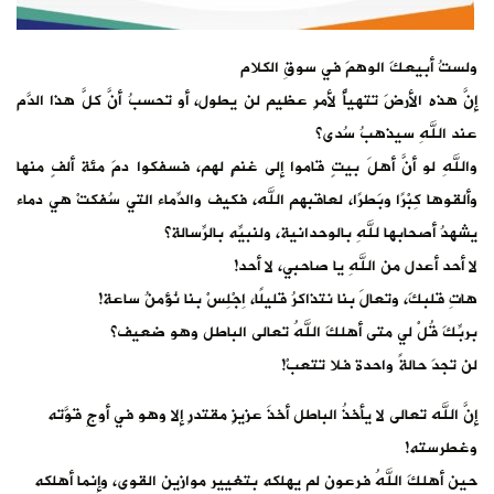
ولستُ أبيعكَ الوهمَ في سوقِ الكلام
‏إنَّ هذه الأرضَ تتهيأُ لأمرٍ عظيم لن يطول، أو تحسبُ أنَّ كلَّ هذا الدَّم
عند اللهِ سيذهبُ سُدى؟
‏واللهِ لو أنَّ أهلَ بيتٍ قاموا إلى غنمٍ لهم، فسفكوا دمَ مئة ألفٍ منها
وألقوها كِبْرًا وبَطرًا، لعاقبهم الله، فكيف والدِّماء التي سُفكتْ هي دماء
يشهدُ أصحابها للهِ بالوحدانية، ولنبيِّه بالرِّسالة؟
‏لا أحد أعدل من اللهِ يا صاحبي، لا أحد!
‏هاتِ قلبكَ، وتعالَ بنا نتذاكرُ قليلًا، اِجْلِسْ بنا نُؤمنُ ساعة!
‏بربِّكَ قُلْ لي متى أهلكَ اللهُ تعالى الباطل وهو ضعيف؟
‏لن تجدَ حالةً واحدة فلا تتعبْ!‏
إنَّ الله تعالى لا يأخذُ الباطل أخذَ عزيزٍ مقتدرٍ إلا وهو في أوجِ قوَّته
وغطرسته!
‏حين أهلكَ اللهُ فرعون لم يهلكه بتغيير موازين القوى، وإنما أهلكه