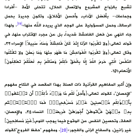
تشبع بالزواج المشروع والاتصال الحلال، تتحلى الأمة -أفرادا
وجماعات- بأفضل الآداب، وأحسن الأخلاق، وتكون جديرة بحمل
[19]
الرسالة، وحمل المسؤولية على الوجه الذي يريده الله منها»
. ولهذا
جاء النهي عن فعل الفاحشة شديداً، بل عن مجرد الاقتراب منها، في
قوله تعالى:﴿ولا تَقْربُوا الزِّنَا إِنَّهُ كَانَ فَاحِشَةً وَسَاءَ سَبِيلاً﴾ الإسراء:٣٢،
وقال تعالى:﴿ولاَ تَقْربُوا الْفَوَاحِشَ مَا ظَهَر مِنْهَا وَمَا بَطَنَ ولا تَقْتُلُوا
النَّفْسَ الَّتِي حَرمَ اللَّهُ إِلَّا بِالْحَقِّ ذَلِكُمْ وَصَّاكُمْ بِهِ لَعَلَّكُمْ تَعْقِلُونَ﴾
الأنعام:١٥١.
وإن أكبر المفاهيم القرآنية ذات الصلة بهذا المقصد في النكاح مفهوم
“الإحصان”، كقوله تعالى:﴿وَأُحِلَّ لَكُم مَّا وَرَاۤءَ ذَ ٰ⁠لِكُمۡ أَن تَبۡتَغُوا۟
بِأَمۡوَ ٰ⁠لِكُم مُّحۡصِنِینَ غَیۡرَ مُسَـٰفِحِینَۚ فَمَا ٱسۡتَمۡتَعۡتُم
بِهِۦ مِنۡهُنَّ فَـَٔاتُوهُنَّ أُجُورَهُنَّ فَرِیضَةࣰ﴾ النساء:٢٤، والإحصان:
العفة، وتحصين النفس عن الوقوع فيما يوجب اللوم،﴿غَيْرَ مُسافِحِينَ﴾
غير زانين، والسفاح الزنى والفجور»
[20]
. ومفهوم “حفظ الفروج”كقوله