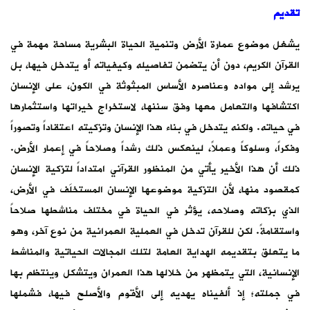
تقديم
يشغل موضوع عمارة الأرض وتنمية الحياة البشرية مساحة مهمة في
القرآن الكريم، دون أن يتضمن تفاصيله وكيفياته أو يتدخل فيها، بل
يرشد إلى مواده وعناصره الأساس المبثوثة في الكون، على الإنسان
اكتشافها والتعامل معها وفق سننها، لاستخراج خيراتها واستثمارها
في حياته. ولكنه يتدخل في بناء هذا الإنسان وتزكيته اعتقاداً وتصوراً
وفكراً، وسلوكاً وعملاً، لينعكس ذلك رشداً وصلاحاً في إعمار الأرض.
ذلك أن هذا الأخير يأتي من المنظور القرآني امتداداً لتزكية الإنسان
كمقصود منها، لأن التزكية موضوعها الإنسان المستخلَف في الأرض،
الذي بزكاته وصلاحه، يؤثر في الحياة في مختلف مناشطها صلاحاً
واستقامةً. لكن للقرآن تدخل في العملية العمرانية من نوع آخر، وهو
ما يتعلق بتقديمه الهداية العامة لتلك المجالات الحياتية والمناشط
الإنسانية، التي يتمظهر من خلالها هذا العمران ويتشكل وينتظم بها
في جملته؛ إذ ألفيناه يهديه إلى الأقوم والأصلح فيها، فشملها