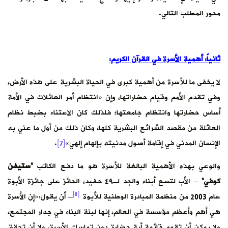
محور المطلب التالي.
ثانياً: أهمية الأسرة في القرآن الكريم:
لا يخفى ما للأسرة من أهمية كبرى في الحياة البشرية على هذه الأرض،
وفي تقدم الأمم وقيام حضاراتها، وإن «انتظام أمر العائلات في الأمة
أساس حضارتها وانتظام جامعتها؛ فلذلك كان الاعتناء بضبط نظام
العائلة من مقصد الشرائع البشرية كلها، وكان ذلك من أول ما عني به
الإنسان المدني في إقامة أصول مدنيته بإلهام إلهي»
[7]
.
والوعي بهذه الأهمية البالغة للأسرة هو ما دفع الكاتب
“ستيفن
كوفي”
– الأب لتسع أبناء والجد لـ٤٩ حفيد، الحائز على جائزة الأبوة
[8]
عام 2003 من منظمة المبادرة الوطنية للأبوة
– أن يقول:«إن الأسرة
هي أهم وأعظم مؤسسة في العالم، إنها لبنة البناء في جدار المجتمع،
ولا يمكن أن تقوم قائمة أية حضارة دون تماسك الأسرة، ولا أن تحقق