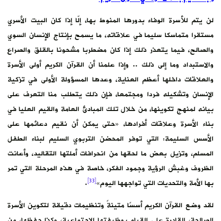
لن يتم للأسرة الوفاء بدورها المنوط بها، إلّا إذا كان البيت الأسري
مستقرا متماسكا سليما في علاقاته، ما يسمح بإنتاج الإنسان السوي
والصالح، فيما يتعذر ذلك إذا كان مضطربا مشحونا بالقلق والصراع
والاستبداد وما إلى ذلك .. وإذا علمنا أن القرآن الكريم أولى الأسرة
والعلاقات داخلها أعظم العناية، وعدها المسؤولة الأولى في تزكية
الإنسان وتشكيله فردا ومجتمعا، فإن ذلك يتطلب منا التعرف على
بيانه لمنهج تكوينها، من خلال تلك المبادئ العامة والقيم العليا في
بناء الأسرة وعلاقات أفرادها، «حتى يمكن أن نقيم دعائمها على
الأسس السليمة: التي توفر المحضن التربوي السليم لبناء الطفل
المسلم، وتزيل بعض ما لحقها من انحرافات أملتها التقاليد، وأعانت
الظروف وغبش الرؤية وجمود الفكر، خاصة في هذه المرحلة التي تمر
[33]
بها الأمة والتحديات التي تواجهها اليوم»
.
لقد وضع القرآن الكريم أسسًا متينةً وتنظيمات دقيقة لتكوين الأسرة
الصالحة، القادرة على القيام بوظيفتها الاجتماعية، وكذا حفظها، من