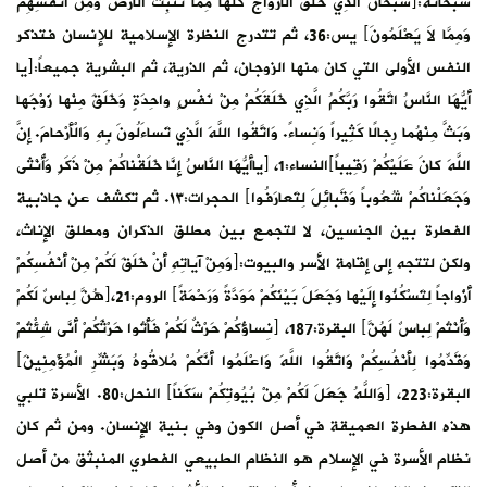
سبحانه:﴿سُبْحانَ الَّذِي خَلَقَ الْأَزْواجَ كُلَّها مِمَّا تُنْبِتُ الْأَرْضُ وَمِنْ أَنْفُسِهِمْ
وَمِمَّا لاَ يَعْلَمُونَ﴾ يس:36، ثم تتدرج النظرة الإسلامية للإنسان فتذكر
النفس الأولى التي كان منها الزوجان، ثم الذرية، ثم البشرية جميعاً:﴿يا
أَيُّهَا النَّاسُ اتَّقُوا رَبَّكُمُ الَّذِي خَلَقَكُمْ مِنْ نَفْسٍ واحِدَةٍ وَخَلَقَ مِنْها زَوْجَها
وَبَثَّ مِنْهُما رِجالًا كَثِيراً وَنِساءً. وَاتَّقُوا اللَّهَ الَّذِي تَساءَلُونَ بِهِ وَالْأَرْحامَ. إِنَّ
اللَّهَ كانَ عَلَيْكُمْ رَقِيباً﴾النساء:1، ﴿ياأَيُّهَا النَّاسُ إِنَّا خَلَقْناكُمْ مِنْ ذَكَرٍ وَأُنْثى
وَجَعَلْناكُمْ شُعُوباً وَقَبائِلَ لِتَعارَفُوا﴾ الحجرات:١٣. ثم تكشف عن جاذبية
الفطرة بين الجنسين، لا لتجمع بين مطلق الذكران ومطلق الإناث،
ولكن لتتجه إلى إقامة الأسر والبيوت:﴿وَمِنْ آياتِهِ أَنْ خَلَقَ لَكُمْ مِنْ أَنْفُسِكُمْ
أَزْواجاً لِتَسْكُنُوا إِلَيْها وَجَعَلَ بَيْنَكُمْ مَوَدَّةً وَرَحْمَةً﴾ الروم:21،﴿هُنَّ لِباسٌ لَكُمْ
وَأَنْتُمْ لِباسٌ لَهُنَّ﴾ البقرة:187، ﴿نِساؤُكُمْ حَرْثٌ لَكُمْ فَأْتُوا حَرْثَكُمْ أَنَّى شِئْتُمْ
وَقَدِّمُوا لِأَنْفُسِكُمْ وَاتَّقُوا اللَّهَ وَاعْلَمُوا أَنَّكُمْ مُلاقُوهُ وَبَشِّرِ الْمُؤْمِنِينَ﴾
البقرة:223، ﴿وَاللَّهُ جَعَلَ لَكُمْ مِنْ بُيُوتِكُمْ سَكَناً﴾ النحل:80. الأسرة تلبي
هذه الفطرة العميقة في أصل الكون وفي بنية الإنسان. ومن ثم كان
نظام الأسرة في الإسلام هو النظام الطبيعي الفطري المنبثق من أصل