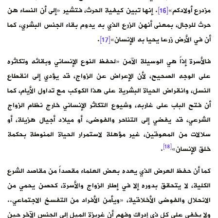
مزدرع أولادكم»
[16]
. إنها تبين كيفية الحرث، فتشير «إلى أن النساء هن
حرث للرجال، بمعنى أنهن الزرع الذي به يدوم بقاء الجنس البشري، كما
أن في الأرض زرعا يحيا به الإنسان»
[17]
.
فالأسرة إذاً هي الوسيلة الآمن «لحفظ النوع الإنساني وبقائه وتكاثره
على الوجه الصحيح، لأن الإعراض عن الزواج، قد يؤدي إلى انقطاع
النسل، وانقراض الحياة البشرية على هذا الكوكب مع تداول الأيام، كما
أن فتح الباب على غاربه، وشيوع التكاثر الإنساني خارج نظام الزواج
الشرعي، قد يفضي إلى التناحر والفوضى، أو ميلاد أجيال هزيلة، أو
سلالات من المعوقين، غير مؤهلة لاستمرار الحياة المنوطة بحكمة
[18]
خلق الإنسان»
.
كما أن حفظ العرض الذي يعده بعض العلماء مقصداً من مقاصد الشرع
الكلية، لا يتحقق بدوره إلا في إطار الزواج والأسرة، كحصن يحمي من
الانحلال والفوضى الأخلاقية، «ويأمن الأفراد من التفسخ الاجتماعي..
ولا يخفى على كل ذي إدراك وفهم أن غريزة الميل إلى الجنس الآخر حين