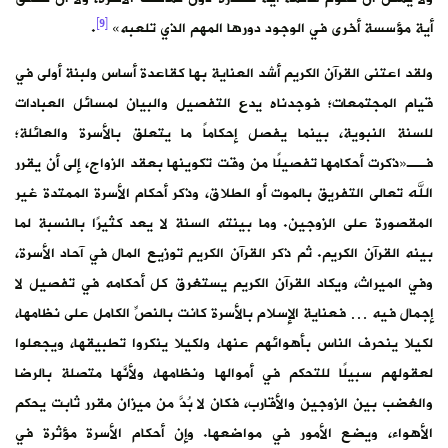
[9]
أية مؤسسة أخرى في الوجود دورها المهم الذي تلعبه»
.
ولقد اعتنى القرآن الكريم أشد العناية بها كقاعدة أساس ولبنة أولى في
قيام المجتمعات؛ فوجدناه يدع التفصيل والبيان لمسائل العبادات
للسنة النبوية، بينما يفصل إحكاماً ما يتعلق بالأسرة والعائلة؛
فــ«ذكرت أحكامها تفصيلًا من وقت تكوينها بعقد الزواج، إلى أن يقرر
الله تعالى التفريق بالموت أو الطلاق، وذكر أحكام الأسرة الممتدة غير
المقصورة على الزوجين. وما بينته السنة لا يعد كثيرًا بالنسبة لما
بينه القرآن الكريم. ثم ذكر القرآن الكريم توزيع المال في آحاد الأسرة،
وفي الميراث، ويكاد القرآن الكريم يستغرق كل أحكامه في تفصيل لا
إجمال فيه … فعناية الإسلام بالأسرة كانت بالنصِّ الكامل على نظامها،
لكيلا ينحرف الناس بأهوائهم عنها، ولكيلا ينكروا تطبيقها، ويجعلوا
لعقولهم سبيلًا للتحكم في أموالها ونظامها، ولأنَّها متصلة بالرضا
والغضب بين الزوجين والأقارب، فكان لا بُدَّ من ميزان مقرر ثابت يحكم
الأهواء، ويضع الأمور في مواضعها. وإن أحكام الأسرة مؤثرة في