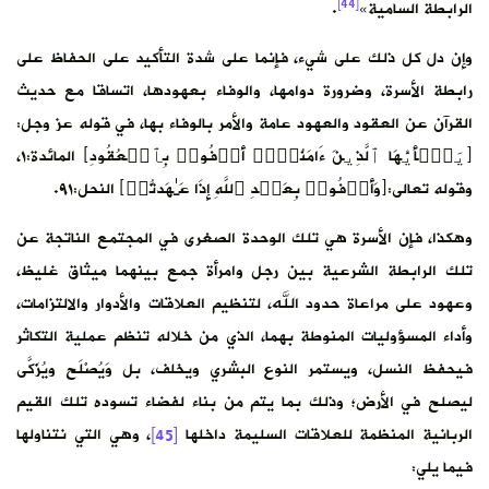
[44]
الرابطة السامية»
.
وإن دل كل ذلك على شيء، فإنما على شدة التأكيد على الحفاظ على
رابطة الأسرة، وضرورة دوامها، والوفاء بعهودها، اتساقا مع حديث
القرآن عن العقود والعهود عامة والأمر بالوفاء بها، في قوله عز وجل:
﴿یَـٰۤأَیُّهَا ٱلَّذِینَ ءَامَنُوۤا۟ أَوۡفُوا۟ بِٱلۡعُقُودِ﴾ المائدة:١،
وقوله تعالى:﴿وَأَوۡفُوا۟ بِعَهۡدِ ٱللَّهِ إِذَا عَـٰهَدتُّمۡ﴾ النحل:٩١.
وهكذا، فإن الأسرة هي تلك الوحدة الصغرى في المجتمع الناتجة عن
تلك الرابطة الشرعية بين رجل وامرأة جمع بينهما ميثاق غليظ،
وعهود على مراعاة حدود الله، لتنظيم العلاقات والأدوار والالتزامات،
وأداء المسؤوليات المنوطة بهما، الذي من خلاله تنظم عملية التكاثر
فيحفظ النسل، ويستمر النوع البشري ويخلف، بل وَيُصْلَح ويُزَكَّى
ليصلح في الأرض؛ وذلك بما يتم من بناء لفضاء تسوده تلك القيم
الربانية المنظمة للعلاقات السليمة داخلها
[45]
، وهي التي نتناولها
فيما يلي: