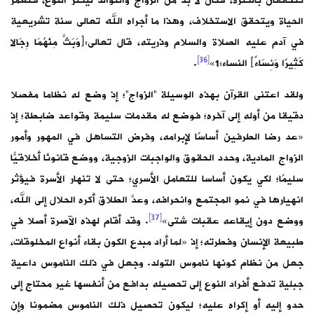
تتحققان بالكثرة، فكان لا بد من الزواج والتوالد ليكثر النوع، فتعمر
الحياة ويتحقق الاستخلاف، وهذا ما أجراه الله تعالى سنة تشريعية
في آدم عليه الصلاة والسلام وذريته، قال تعالى:﴿وَبَثَّ مِنْهُمَا رِجَالا
[36]
كَثِيرًا وَنِسَاءً﴾ النساء:1»
.
ولقد اعتنى القرآن بهذه الوسيلة “الزواج”؛ إذ وضع له نظاما مفصلا
دقيقا من أوله إلى آخره؛ فوضع له مقدمات سليمة وقواعد ضابطة؛ إذ
«عد رضا الطرفين أساسًا لإبرامه، وفرض التساهل في المهور وأمور
الزواج المادية، وحدد الحقوق والواجبات الزوجية، ووضع قانونًا أخلاقيًّا
سليمًا؛ لكي يكون أساسا للتعامل الأسري؛ حتى لا تنهار الأسرة فيؤثر
انهيارها في نمو المجتمع وانحرافه، وعدَّ الطلاق أكره الحلال إلى الله،
[37]
ووضع دون إيقاعه عقبات شتى»
. وقد أقام لهذه الآصرة أصلا في
طبيعة الإنسان وفطرته؛ إذ «لما أراد مبدع الكون بقاء أنواع المخلوقات،
جعل من نظام كونها ناموس التولد. وجعل في ذلك الناموس داعية
جبلية تدفع أفراد النوع إلى تحصيله بدافع من أنفسها غير محتاج إلى
حدو إليه أو إكراه عليه؛ ليكون تحصيل ذلك الناموس مضمونا وإن