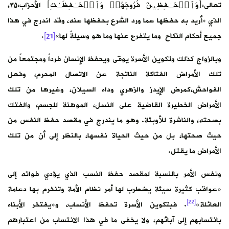
تعالى:﴿وَٱلۡحَـٰفِظِینَ فُرُوجَهُمۡ وَٱلۡحَـٰفِظَـٰتِ﴾ الأحزاب:٣٥،
الذي «أُريد به حفظها عما ورد الشرع بحفظها عنه، وقد اندرج في هذا
جميع أحكام النكاح وما يتفرع عنها وما هو وسيلةٌ لها»
[21]
.
وبالزواج كذلك وتكوين الأسرة يوقى ويحفظ الإنسان فرداً ومجتمعاً من
تلك الأمراض الفتاكة الناتجة عن الاتصال المحرم، وفعل
الفواحش،كمرض الإيدز والزهري وداء السيلان، وغيرها من تلك
الأمراض الخطيرة القاضية على النسل، الموهنة للجسم، والفتك
بصحته، والناشرة للأوبئة. وهو ما يندرج في مقصد حفظ النفس من
حيث صحتها، بل من حيث الحياة نفسها، بالنظر إلى أن من تلك
الأمراض ما يقتل.
ونفس الأمر بالنسبة لمقصد حفظ النسب الذي يؤدي فواته إلى
«عواقب كثيرة سيئة يضطرب لها أمر نظام الأمة وتنخرم بها دعامة
[22]
العائلة»
. فبتكوين الأسرة تحفظ الأنساب، و«يفتخر الأبناء
بانتسابهم إلى آبائهم، ولا يخفى ما في هذا الانتساب من اعتبارهم