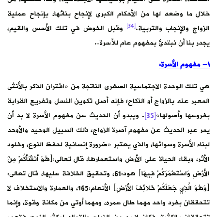
خلال ما وضعه لها من الأحكام الكبرى لإنجاح بنائها، بإنجاح عملية
[34]
الزواج والإنجاب والتربية.
وقبل الخوض في تلك الأسس والقيم،
يجدر بنا أن نبتدئ بمفهوم عام للأسرة..
١- مفهوم الأسرة:
هي تلك الوحدة الاجتماعية الصغرى الناتجة من «اقتران الذكر بالأنثى
المعبر عنه بالزواج أو النكاح؛ فإنه أصل تكوين النسل وتفريع القرابة
بفروعها وأصولها»
[35]
. ويبدو أن الحديث عن مفهوم الأسرة لا بد أن
يمر عبر الحديث عن مفهوم آصرة الزواج، ذلك السبيل الوحيد والأوحد
لبناء الأسرة وسوائها، والذي يعتبر «ضرورة إنسانية لحفظ النوع، وخلود
الأثر، وبقاء الحياة على الأرض واستعمارها، قال تعالى:﴿هُوَ أَنْشَأَكُمْ مِنَ
الأَرْضِ وَاسْتَعْمَرَكُمْ فِيهَا﴾ هود:61، وتحقيق الخلافة عليها، قال تعالى:
﴿وَهُوَ الَّذِي جَعَلَكُمْ خَلائِفَ الأَرْضِ﴾ الأنعام:165، والعمارة والاستخلاف لا
تتحققان بفرد واحد مهما طال عمره، ومهما أوتي من مكانة وقوة، وإنما