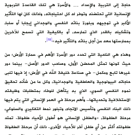
حاجة إلى التربية والإعداد … والأسرة هي تلك القاعدة التربوية
الإنسانية التي تحتضنه وتوفر له كل احتياجاته، ولذلك كان لها التأثير
الأكبر في توجيهه وبلورة بنائه النفسي والوجداني إيجابا أو سلبا،
وتشكيله بالقدر الذي تمارسه، أو بالكيفية التي تسمح للآخرين
[28]
بممارستها معه من أجل بنائه والتأثير فيه»
.
وهذه هي الناحية التي تحدد دور الأسرة الأهم في عمارة الأرض؛ من
حيث كونها تمثل المحضن الأول، وصاحب الدور الأصل- بينما دور
غيرها تابع ومكمل- في صناعة خليفة الله في الأرض؛ إذ فيها تلبى
حاجاته البيولوجية والعاطفية والوجدانية، وكل ما من شأنه تحقيق
نموه النفسي السوي، الذي به يتأهل للوفاء بمتطلبات وظيفته
الاستخلافية وتحدياتها.. وأهم مرحلة في العمر الإنساني التي يتم فيها
ذلك البناء النفسي وتأسيس الاتجاه، وتبلور نمط التفكيري والسلوكي،
مرحلة الطفولة، «والطفل الإنساني هو أطول الأحياء طفولة. تمتد
طفولته أكثر من أي طفل آخر للأحياء الأخرى. ذلك أن مرحلة الطفولة