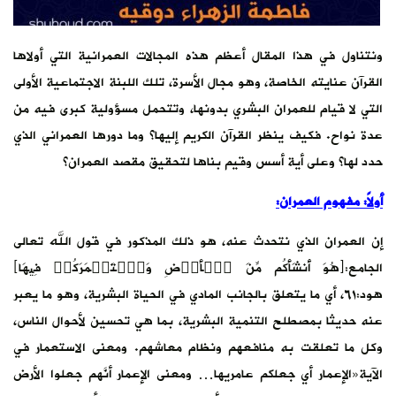
ونتناول في هذا المقال أعظم هذه المجالات العمرانية التي أولاها
القرآن عنايته الخاصة، وهو مجال الأسرة، تلك اللبنة الاجتماعية الأولى
التي لا قيام للعمران البشري بدونها، وتتحمل مسؤولية كبرى فيه من
عدة نواح. فكيف ينظر القرآن الكريم إليها؟ وما دورها العمراني الذي
حدد لها؟ وعلى أية أسس وقيم بناها لتحقيق مقصد العمران؟
أولاً: مفهوم العمران:
إن العمران الذي نتحدث عنه، هو ذلك المذكور في قول الله تعالى
الجامع:﴿هُوَ أَنشَأَكُم مِّنَ ٱلۡأَرۡضِ وَٱسۡتَعۡمَرَكُمۡ فِیهَا﴾
هود:٦١، أي ما يتعلق بالجانب المادي في الحياة البشرية، وهو ما يعبر
عنه حديثا بمصطلح التنمية البشرية، بما هي تحسين لأحوال الناس،
وكل ما تعلقت به منافعهم ونظام معاشهم. ومعنى الاستعمار في
الآية«الإعمار أي جعلكم عامريها… ومعنى الإعمار أنَّهم جعلوا الأرض