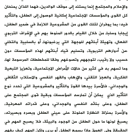
والإعلام والمجتمع إنما يستند إلى موقف الوالدين، فهما اللذان يمنحان
كل القوى والمؤسسات الاجتماعية إمكانية الوصول إلى الطفل، والتأثير
فيه؛ بما يوفران لتلك القوى من المشروعية اللازمة في ضمير الطفل،
إيجابا وسلبا، من خلال القيام بالدور المنوط بهم في الإشراف التربوي
الفعال، وتهيئة أبنائهم للوجهة التي يرغبونها، أو بالسلبية والتخلي
عن أدوارهم التربوية، وتسليم قياد أبنائهم لهذه المؤسسات دون
حسيب ولا رقيب، لتوجههم وتصوغهم وفقا للمخططات المرسومة لها،
وما تسهم به في كثير من حالات الأمراض الاجتماعية، وتعزيز التبعية
الفكرية، والعجز التقني، والإرهاب والقهر النفسي والاستلاب الثقافي
والوجداني. فالأسرة بيدها القوة والتأثير والمشروعية التي تحدد نوع
التأثير الذي يمكن أن تمارسه المؤسسات وبقية قوى المجتمع على
الطفل، وعلى بنائه النفسي والوجداني، وعلى قدراته المعرفية،
والأسرة بمنزلة النظارة الملونة على عيني الطفل وبصره وبصيرته،
يصبغ لونها ما حول الطفل من الوجود والبيئة، فلا يصبح المهم في
الحقيقة وفي العمق ماذا يسمع الطفل أو يرى، ولكن المهم كيف يفهم