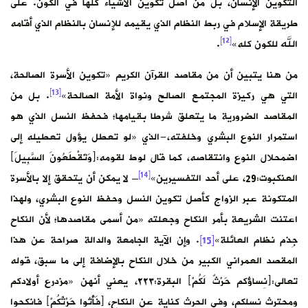
التكوين الإنسان، بل من أصل تكوين الأشياء كلها في الكون. على
طريقة الإسلام في ربط النظام الذي يقيمه للإنسان بالنظام الذي أقامه
[12]
الله للكون كله»
.
من هنا يتبين أن من مقاصد القرآن الكريم «تكوين الأسرة الصالحة،
[13]
التي هي ركيزة المجتمع الصالح ونواة الأمة الصالحة»
. بل من
المقاصد الضرورية ما يتعلق شرطا بقيامها؛ فحفظ النسل الذي هو
استمرار النوع البشري وخلفته،-الذي «لو تعطل يؤول تعطيله إلى
اضمحلال النوع وانتقاصه، كما قال لوط لقومه:﴿وَتَقْطَعُونَ السَّبِيلَ﴾
[14]
العنكبوت:29، على أحد التفسيرين»
– لا يمكن أن يتحقق إلا بالأسرة
المتكونة عبر الزواج كأصل تكوين النسل وحفظ النوع البشري، ولهذا
اعتنت الشريعة بأمر النكاح وجعلته «من أسمى مقاصدها؛ لأن النكاح
جِذم نظام العائلة»
[15]
. وإن الآية الجامعة والدالة صراحة عن هذا
المقصد العمراني الكبير من خلال النكاح بالإضافة إلى ما سبق، قوله
تعالى:﴿نِساؤُكم حَرْثٌ لَكُمْ﴾ البقرة:٢٢٣، يعني أنهن «مزدرع أولادكم
ومحترث نسلكم، وفي الحرث كناية عن النكاح، ﴿فَأْتُوا حَرْثَكُمْ﴾ فانكحوا