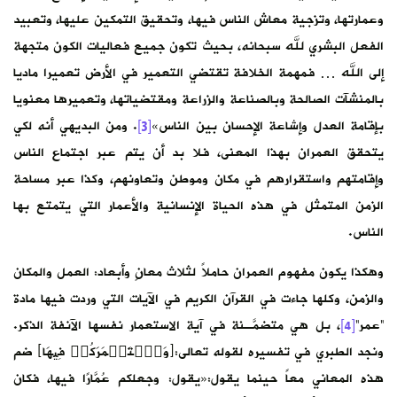
وعمارتها، وتزجية معاش الناس فيها، وتحقيق التمكين عليها، وتعبيد
الفعل البشري لله سبحانه، بحيث تكون جميع فعاليات الكون متجهة
إلى الله … فمهمة الخلافة تقتضي التعمير في الأرض تعميرا ماديا
بالمنشآت الصالحة وبالصناعة والزراعة ومقتضياتها، وتعميرها معنويا
بإقامة العدل وإشاعة الإحسان بين الناس»
[3]
. ومن البديهي أنه لكي
يتحقق العمران بهذا المعنى، فلا بد أن يتم عبر اجتماع الناس
وإقامتهم واستقرارهم في مكان وموطن وتعاونهم، وكذا عبر مساحة
الزمن المتمثل في هذه الحياة الإنسانية والأعمار التي يتمتع بها
الناس.
وهكذا يكون مفهوم العمران حاملاً لثلاث معانٍ وأبعاد: العمل والمكان
والزمن، وكلها جاءت في القرآن الكريم في الآيات التي وردت فيها مادة
“عمر”
[4]
، بل هي متضمَّـنة في آية الاستعمار نفسها الآنفة الذكر.
ونجد الطبري في تفسيره لقوله تعالى:﴿وَٱسۡتَعۡمَرَكُمۡ فِیهَا﴾ ضم
هذه المعاني معاً حينما يقول:«يقول: وجعلكم عُمَّارًا فيها، فكان