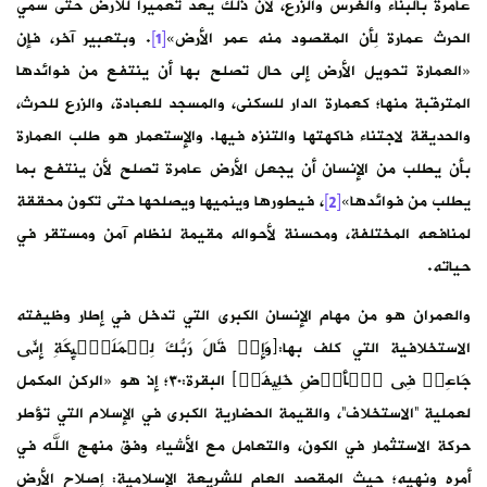
عامرة بالبناء والغرس والزرع، لأن ذلك يعد تعميرا للأرض حتى سمي
الحرث عمارة لِأن المقصود منه عمر الأرض»
[1]
. وبتعبير آخر، فإن
«العمارة تحويل الأرض إلى حال تصلح بها أن ينتفع من فوائدها
المترقبة منها؛ كعمارة الدار للسكنى، والمسجد للعبادة، والزرع للحرث،
والحديقة لاجتناء فاكهتها والتنزه فيها. والإستعمار هو طلب العمارة
بأن يطلب من الإنسان أن يجعل الأرض عامرة تصلح لأن ينتفع بما
يطلب من فوائدها»
[2]
، فيطورها وينميها ويصلحها حتى تكون محققة
لمنافعه المختلفة، ومحسنة لأحواله مقيمة لنظام آمن ومستقر في
حياته.
والعمران هو من مهام الإنسان الكبرى التي تدخل في إطار وظيفته
الاستخلافية التي كلف بها:﴿وَإِذۡ قَالَ رَبُّكَ لِلۡمَلَـٰۤىِٕكَةِ إِنِّی
جَاعِلࣱ فِی ٱلۡأَرۡضِ خَلِیفَةࣰ﴾ البقرة:٣٠؛ إذ هو «الركن المكمل
لعملية “الاستخلاف”، والقيمة الحضارية الكبرى في الإسلام التي تؤطر
حركة الاستثمار في الكون، والتعامل مع الأشياء وفق منهج الله في
أمره ونهيه؛ حيث المقصد العام للشريعة الإسلامية: إصلاح الأرض