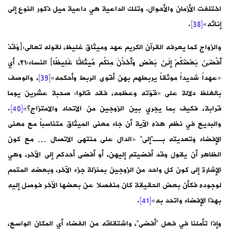
اختلفت الأزمان والأحوال. وتلك الداعية هي داعية ميل ذكور النوع إلى
إناثه»
[38]
.
والزواج كما يعرفه القرآن الكريم عهد وميثاق غليظ، لقوله تعالى:﴿وَقَدْ
أَفْضَىٰ بَعْضُكُمْ إِلَىٰ بَعْضٍ وَأَخَذْنَ مِنكُم مِّيثَاقًا غَلِيظًا﴾ النساء:٢١، أي
«عهداً شديداً موثقاً يربطهم بهن أقوى الربط وأحكمه»
[39]
، والوصف
بالغلظ دلالة على «قوّته وعظمه، فقد قالوا: صحبة عشرين يوما
قرابة، فكيف بما يجري بين الزوجين من الاتحاد والامتزاج؟»
[40]
.
والبديع في نظم هذه الآية أن جاء معنى الميثاق متناسباً مع معنى
الإفضاء وتعديته بــ”إلى” «الدال على منتهى الاتصال … مع كون
الظاهر أن يقول وقد أفضيتم إليهن، أو أفضى أحدكم إلى الآخر، وهي
الإشارة إلى كون كل واحد من الزوجين بمنزلة جزء الآخر، وبعضه المتمم
لوجوده فكأن بعض الحقيقة كان منفصلا عن بعضها الآخر فوصل إليه
بهذا الإفضاء واتحد به»
[41]
.
وإذا تأملنا في فعل “أفضى”، واشتقاقه من الفضاء أي المكان الواسع،