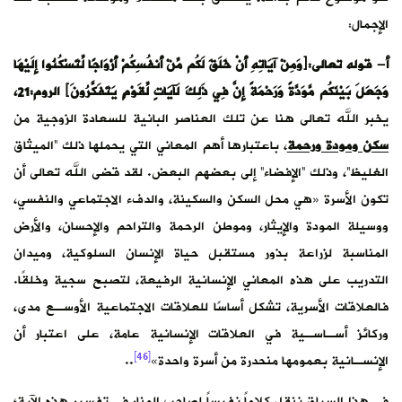
الإجمال:
أ- قوله تعالى:﴿وَمِنْ آيَاتِهِ أَنْ خَلَقَ لَكُم مِّنْ أَنفُسِكُمْ أَزْوَاجًا لِّتَسْكُنُوا إِلَيْهَا
وَجَعَلَ بَيْنَكُم مَّوَدَّةً وَرَحْمَةً إِنَّ فِي ذَلِكَ لَآيَاتٍ لِّقَوْمٍ يَتَفَكَّرُونَ﴾ الروم:21،
يخبر الله تعالى هنا عن تلك العناصر البانية للسعادة الزوجية من
سكن ومودة ورحمة
، باعتبارها أهم المعاني التي يحملها ذلك “الميثاق
الغليظ”، وذلك “الإفضاء” إلى بعضهم البعض. لقد قضى الله تعالى أن
تكون الأسرة «هي محل السكن والسكينة، والدفء الاجتماعي والنفسي،
ووسيلة المودة والإيثار، وموطن الرحمة والتراحم والإحسان، والأرض
المناسبة لزراعة بذور مستقبل حياة الإنسان السلوكية، وميدان
التدريب على هذه المعاني الإنسانية الرفيعة، لتصبح سجية وخلقًا.
فالعلاقات الأسرية، تشكل أساسًا للعلاقات الاجتماعية الأوسـع مدى،
وركائز أسـاسـية في العلاقات الإنسانية عامة، على اعتبار أن
[46]
الإنسـانية بعمومها منحدرة من أسرة واحدة»
..
في هذا السياق ننقل كلاماً نفيساً لصاحب المنار في تفسير هذه الآية؛