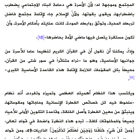
المجتمع وموجهة له؛ لأن الأسرة هي دعامة البناء الاجتماعي يضطرب
باضطرابها، ويقوى بقوتها. ولأنَّ الإسلام جاء لإقامة مجتمع فاضل
تربطه المحبة، وتوثق روابطه المودة، كانت عنايته بأحكام الأسرة، وأن
تكون مستقرة يتصل فيها ماضي الأمة بحاضرها»
[10]
.
وإذاً، يمكننا أن نقول أن في القرآن الكريم تنظيما عاما للأسرة من
جوانبها الأساسية، وهو ما «نراه متناثراً في سور شتى من القرآن،
محيطاً بكل المقوّمات اللازمة لإقامة هذه القاعدة الأساسية الكبرى»
[11]
.
ويكتسب هذا النظام أهميته العظمى وتميزه وتفرده، أنه نظام
«ملحوظ فيه كل خصائص الفطرة الإنسانية وحاجاتها ومقوماتها،
وينبثق من معين الفطرة وأصل الخلقة، وقاعدة التكوين الأولى للأحياء
جميعاً وللمخلوقات كافة.. تبدو هذه النظرة واضحة في قوله تعالى:
﴿وَمِنْ كُلِّ شَيْءٍ خَلَقْنا زَوْجَيْنِ لَعَلَّكُمْ تَذَكَّرُونَ﴾ الذاريات:49، ومن قوله