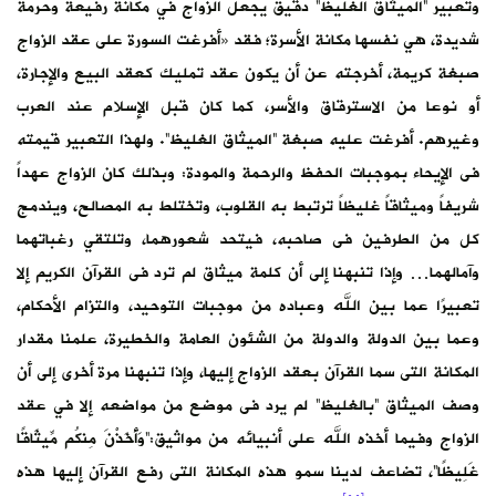
وتعبير “الميثاق الغليظ” دقيق يجعل الزواج في مكانة رفيعة وحرمة
شديدة، هي نفسها مكانة الأسرة؛ فقد «أفرغت السورة على عقد الزواج
صبغة كريمة، أخرجته عن أن يكون عقد تمليك كعقد البيع والإجارة،
أو نوعا من الاسترقاق والأسر، كما كان قبل الإسلام عند العرب
وغيرهم. أفرغت عليه صبغة “الميثاق الغليظ”. ولهذا التعبير قيمته
فى الإيحاء بموجبات الحفظ والرحمة والمودة: وبذلك كان الزواج عهداً
شريفاً وميثاقاً غليظاً ترتبط به القلوب، وتختلط به المصالح، ويندمج
كل من الطرفين فى صاحبه، فيتحد شعورهما، وتلتقي رغباتهما
وآمالهما… وإذا تنبهنا إلى أن كلمة ميثاق لم ترد فى القرآن الكريم إلا
تعبيرًا عما بين الله وعباده من موجبات التوحيد، والتزام الأحكام،
وعما بين الدولة والدولة من الشئون العامة والخطيرة، علمنا مقدار
المكانة التى سما القرآن بعقد الزواج إليها، وإذا تنبهنا مرة أخرى إلى أن
وصف الميثاق “بالغليظ” لم يرد فى موضع من مواضعه إلا في عقد
الزواج وفيما أخذه الله على أنبيائه من مواثيق:”وَأَخَذْنَ مِنكُم مِّيثَاقًا
غَلِيظًا”، تضاعف لدينا سمو هذه المكانة التى رفع القرآن إليها هذه