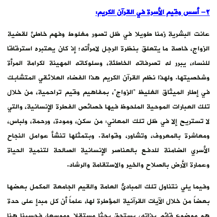
٢- أسس وقيم الأسرة في القرآن الكريم:
عانت البشرية زمنا طويلا في ظل تصور مغلوط وفهم خاطئ لقضية
الزواج، خاصة ما يتعلق بنظرة الرجل لامرأته؛ إذ كان يعتبره استرقاقا
للنساء، يبرر له تصرفاته الخاطئة، وسلوكاته المهينة لكرامة المرأة
وشخصيتها. ولهذا نظم القرآن الكريم هذا الفضاء العلائقي المتشابك
في إطار الميثاق الغليظ “الزواج”، بمفاهيم وقيم تراحمية، من خلال
تلك العبارات الموحية الملحوظ فيها خصائص الفطرة الإنسانية، والتي
لا تستريح إلا في ظل تلك المعاني: من سكن، ومودة، ورحمة، ولباس،
ومعاشرة بالمعروف، وتشاور، وقوامة. وبتمثلها تنشأ عوامل النجاح
الأسري الضامنة للدفع بالعناصر الإنسانية الصالحة لتنمية الحياة
وعمارة الأرض بالصلاح والخير والاستقامة والرشاد.
وفيما يلي نتناول تلك المبادئ العامة والقيم الجامعة المكمل بعضها
بعضاً من خلال الآيات القرآنية المؤطرة لها، علماً أن كل مبدإ على حدة
هو موضوع قائم بذاته، يستحق بحثا مستقلا وموسعا، فحسبنا هنا