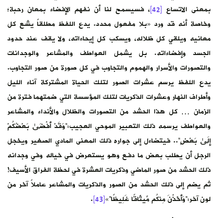
بمعنى الاتساع
[42]
، فسيسمح لنا أن نفهم الإفضاء بمعان رحبة؛
وخاصة أنه قد ورد «بلا مفعول محدد. يدع اللفظ مطلقاً يشع كل
معانيه ويلقي كل ظلاله، ويسكب كل إيحاءاته، ولا يقف عند حدود
الجسد وإفضاءاته. بل يشمل العواطف والمشاعر والوجدانات
والتصورات والأسرار والهموم والتجاوب في كل صورة من صور التجاوب.
يدع اللفظ يرسم عشرات الصور لتلك الحياة المشتركة آناء الليل
وأطراف النهار وعشرات الذكريات لتلك المؤسسة التي ضمتهما فترة من
الزمان … كل هذا الحشد من التصورات والظلال والأنداء والمشاعر
والعواطف يرسمه ذلك التعبير الموحي العجيب:”وَقَدْ أَفْضَىٰ بَعْضُكُمْ
إِلَىٰ بَعْضٍ”.. فيتضاءل إلى جواره ذلك المعنى المادي الصغير ويخجل
الرجل أن يطلب بعض ما دفع وهو يستعرض في خياله وفي وجدانه
ذلك الحشد من صور الماضي وذكريات العشرة في لحظة الفراق الأسيف!
ثم يضم إلى ذلك الحشد من الصور والذكريات والمشاعر عاملاً آخر من
لون آخر:”وَأَخَذْنَ مِنكُم مِّيثَاقًا غَلِيظًا”»
[43]
.