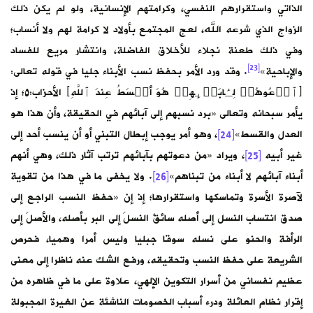
الذاتي واستقرارهم النفسي، وكرامتهم الإنسانية، ولو لم يكن ذلك
الزواج الذي شرعه الله، لعج المجتمع بأولاد لا كرامة لهم ولا أنساب؛
وفي ذلك طعنة نجلاء للأخلاق الفاضلة، وانتشار مريع للفساد
[23]
والإباحية»
. وقد ورد الأمر بحفظ نسب الأبناء جليا في قوله تعالى:
﴿ٱدۡعُوهُمۡ لِـَٔابَاۤىِٕهِمۡ هُوَ أَقۡسَطُ عِندَ ٱللَّهِ﴾ الأحزاب:٥؛ إذ
يأمر سبحانه وتعالى «برد نسبهم إلى آبائهم في الحقيقة، وأن هذا هو
العدل والقسط»
[24]
، وهو أمر يوجب إبطال التبني أو أن ينسب أحد إلى
غير أبيه
[25]
، ويراد «من دعوتهم بآبائهم ترتب آثار ذلك، وهي أنهم
أبناء آبائهم لا أبناء من تبناهم»
[26]
. ولا يخفى ما في هذا من تقوية
لآصرة الأسرة وتماسكها واستقرارها؛ إذ إن «حفظ النسب الراجع إلى
صدق انتساب النسل إلى أصله سائقٌ النسلَ إلى البر بأصله، والأصلَ إلى
الرأفة والحنو على نسله سوقا جبليا وليس أمرا وهميا، فحرص
الشريعة على حفظ النسب وتحقيقه، ورفع الشك عنه ناظرا إلى معنى
عظيم نفساني من أسرار التكوين الإلهي، علاوة على ما في ظاهره من
إقرار نظام العائلة ودرء أسباب الخصومات الناشئة عن الغيرة المجبولة