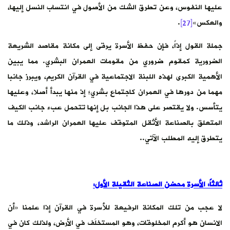
عليها النفوس، وعن تطرق الشك من الأصول في انتساب النسل إليها،
والعكس»
[27]
.
جملة القول إذاً، فإن حفظ الأسرة يرقى إلى مكانة مقاصد الشريعة
الضرورية كمقوم ضروري من مقومات العمران البشري. مما يبين
الأهمية الكبرى لهذه اللبنة الاجتماعية في القرآن الكريم، ويبرز جانبا
مهما من دورها في العمران كاجتماع بشري؛ إذ منها يبدأ أصلا، وعليها
يتأسس. ولا يقتصر على هذا الجانب بل إنها تتحمل عبء جانب الكيف
المتعلق بالصناعة الأثقل المتوقف عليها العمران الراشد، وذلك ما
يتطرق إليه المطلب الآتي..
ثالثاً: الأسرة محضن الصناعة الثقيلة الأول:
لا عجب من تلك المكانة الرفيعة للأسرة في القرآن إذا علمنا «أن
الانسان هو أكرم المخلوقات، وهو المستخلَف في الأرض، ولذلك كان في