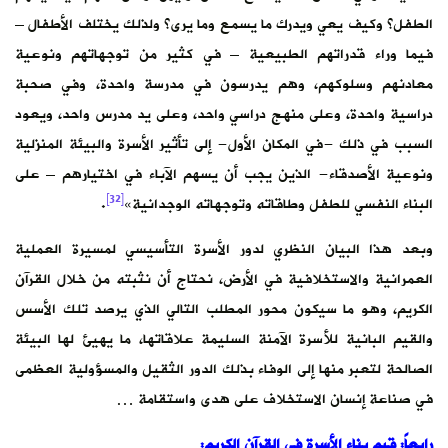
الطفل؟ وكيف يعي ويدرك ما يسمع وما يرى؟ ولذلك يختلف الأطفال –
فيما وراء قدراتهم الطبيعية – في كثير من توجهاتهم ونوعية
معادنهم وسلوكهم، وهم يدرسون في مدرسة واحدة، وفي صحبة
دراسية واحدة، وعلى منهج دراسي واحد، وعلى يد مدرس واحد، ويعود
السبب في ذلك -في المكان الأول- إلى تأثير الأسرة والبيئة المنزلية
ونوعية الأصدقاء- الذين يجب أن يسهم الآباء في اختيارهم – على
[32]
البناء النفسي للطفل وطاقاته وتوجهاته الوجدانية»
.
وبعد هذا البيان النظري لدور الأسرة التأسيسي لمسيرة العملية
العمرانية والاستخلافية في الأرض، نحتاج أن نثبته من خلال القرآن
الكريم، وهو ما سيكون محور المطلب التالي الذي يرصد تلك الأسس
والقيم البانية للأسرة الآمنة السليمة علاقاتها، ما يهيئ لها البيئة
الصالحة لتعبر منها إلى الوفاء بذلك الدور الثقيل والمسؤولية العظمى
في صناعة إنسان الاستخلاف على هدى واستقامة …
رابعاً: قيم بناء الأسرة في القرآن الكريم: