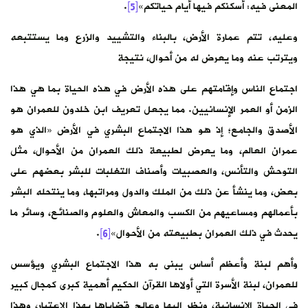
المعنى فيه: أسكنكم فيها أيام حياتكم»
[5]
.
وعليه، تتم عمارة الأرض، بالبناء والتشييد والزرع وما يستتبعه
ويترتب عنه وما يعرض له من أحوال، نتيجة
اجتماع الناس وإقامتهم على هذه الأرض في هذه الحياة بما هي هذا
الزمن أو العمر الإنسانيين. مما يجعل تعريف ابن خلدون للعمران هو
الأصدق والجامع؛ إذ هو هذا الاجتماع البشري في الأرض «الذي هو
عمران العالم، وما يعرض لطبيعة ذلك العمران من الأحوال، مثل
التوحش والتأنس، والعصبيات وأصناف التغلبات للبشر بعضهم على
بعض، وما ينشأ عن ذلك من الملك والدول ومراتبها، وما ينتحله البشر
بأعمالهم ومساعيهم من الكسب والمعاش والعلوم والصنائع، وسائر ما
يحدث في ذلك العمران بطبيعته من الأحوال»
[6]
.
وأهم لبنة وأعظم أساس يبنى به هذا الاجتماع البشري ويؤسس
للعمران، لبنة الأسرة التي أولاها القرآن الحكيم أهمية كبرى كمجال كبير
في الحياة الإنسانية، ونظر إليها وعالج قضاياها بهذا الاعتبار، وهذا