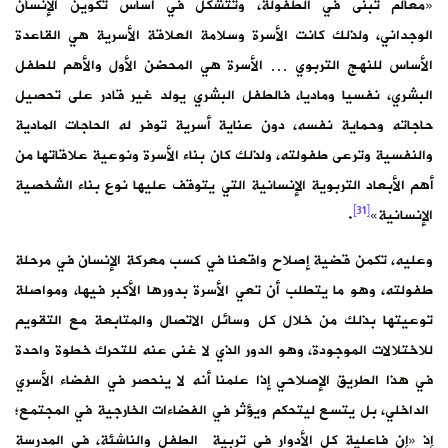
«معالم تبنى في الطفولة، وتتشكل في أساس تكوين الإنسان
الوجداني، ولذلك كانت الأسرة وسلامة العلاقة الأسرية هي القاعدة
الأساس للنهج التربوي … الأسرة هي المحضن الأول والأهم للطفل
البشري، نفسيا وماديا، فالطفل البشري يولد غير قادر على تحصيل
حاجاته وحماية نفسه، دون عناية أسرية توفر له الحاجات المادية
والنفسية وترعى طفولته، ولذلك كان بناء الأسرة ونوعية علاقاتها من
أهم الأبعاد التربوية الإنسانية التي يتوقف عليها نوع بناء الشخصية
[31]
الإنسانية»
.
وعليه، تكمن قضية إصلاح واقعنا في كسب معركة الإنسان في مرحلة
طفولته، وهو ما يتطلب أن تعي الأسرة بدورها الأكبر فيها، ومواصلة
توعيتها بذلك من خلال كل وسائل الاتصال والمتابعة مع التقويم
للاختلالات الموجودة، وهو الدور الذي لا غنى عنه للتحرك خطوة واحدة
في هذا الطريق الإصلاحي إذا علمنا أنه لا ينحصر في الفضاء الأسري
الداخلي، بل يتسع ليتحكم ويؤثر في الفضاءات الخارجية في المجتمع؛
إذ «إن فاعلية كل الأدوار في تربية الطفل والناشئة، في المدرسة