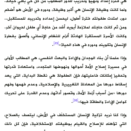
هي فترة إعداد وتهيؤ وتدريب للدور المطلوب من كل حي باقي حياته.
ولما كانت وظيفة الإنسان هي أكبر وظيفة، ودوره في الأرض هو أضخم
دور، امتدت طفولته فترة أطول، ليحسن إعداده وتدريبه للمستقبل..
ومن ثم كانت حاجته لملازمة أبويه أشد من حاجة أي طفل لحيوان آخر.
وكانت الأسرة المستقرة الهادئة ألزم للنظام الإنساني، وألصق بفطرة
[29]
الإنسان وتكوينه ودوره في هذه الحياة»
.
وإذا علمنا أن بناء الوجدان والإرادة والبعث النفسي، هي المطالب الأولى
في مسيرة إصلاح الأمة أحوالها ونهوضها المتجدد، واستعادة قدرتها
وتحفيز إمكانات فاعليتها، فإن الطفولة هي نقطة البداية، التي يعد
إسقاط دورها من المعادلة التغييرية والإصلاحية، وعدم فهمها وفهم
دورها «من أسباب أزمة الأمة، وقصور أدائها، وعدم القدرة على تحريك
[30]
كوامن الإرادة والطاقة فيها»
.
وإذا كنا نريد تزكية الإنسان المستخلَف في الأرض، ليتصف بالصلاح،
التي تؤهله للإصلاح والقيام بوظيفته الاستخلافية، فإن كل ذلك