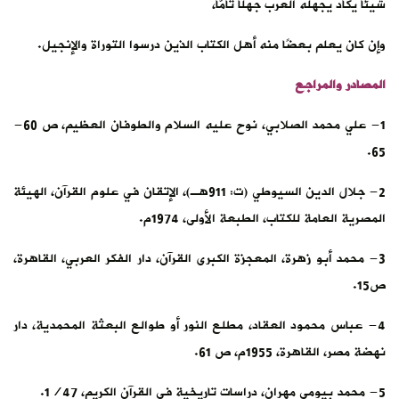
شيئًا يكاد يجهله العرب جهلًا تامًّا،
وإن كان يعلم بعضًا منه أهل الكتاب الذين درسوا التوراة والإنجيل.
المصادر والمراجع
1- علي محمد الصلابي، نوح عليه السلام والطوفان العظيم، ص 60-
65.
2- جلال الدين السيوطي (ت: 911هـ)، الإتقان في علوم القرآن، الهيئة
المصرية العامة للكتاب، الطبعة الأولى، 1974م.
3- محمد أبو زهرة، المعجزة الكبرى القرآن، دار الفكر العربي، القاهرة،
ص15.
4- عباس محمود العقاد، مطلع النور أو طوالع البعثة المحمدية، دار
نهضة مصر، القاهرة، 1955م، ص 61.
5- محمد بيومي مهران، دراسات تاريخية في القرآن الكريم، 1/47.