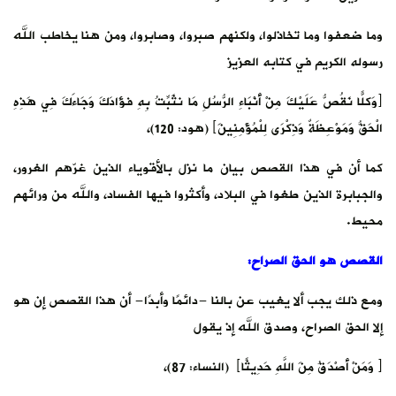
وما ضعفوا وما تخاذلوا، ولكنهم صبروا، وصابروا، ومن هنا يخاطب الله
رسوله الكريم في كتابه العزيز
﴿وَكلًّا نَقُصُّ عَلَيْكَ مِنْ أَنْبَاءِ الرُّسُلِ مَا نثَبِّتُ بِهِ فؤَادَكَ وَجَاءَكَ فِي هَذِهِ
الْحَقُّ وَمَوْعِظَةٌ وَذِكْرَى لِلْمُؤْمِنِينَ﴾ (هود: 120)،
كما أن في هذا القصص بيان ما نزل بالأقوياء الذين غرّهم الغرور،
والجبابرة الذين طغوا في البلاد، وأكثروا فيها الفساد، والله من ورائهم
محيط.
القصص هو الحق الصراح:
ومع ذلك يجب ألا يغيب عن بالنا -دائمًا وأبدًا- أن هذا القصص إن هو
إلا الحق الصراح، وصدق الله إذ يقول
﴿ وَمَنْ أَصْدَقُ مِنَ اللَّهِ حَدِيثًا﴾ (النساء: 87)،