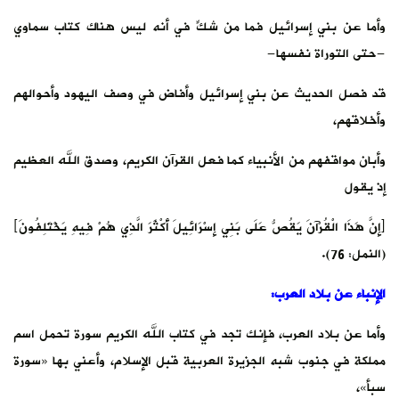
وأما عن بني إسرائيل فما من شكٍّ في أنه ليس هناك كتاب سماوي
-حتى التوراة نفسها-
قد فصل الحديث عن بني إسرائيل وأفاض في وصف اليهود وأحوالهم
وأخلاقهم،
وأبان مواقفهم من الأنبياء كما فعل القرآن الكريم، وصدق الله العظيم
إذ يقول
﴿إِنَّ هَذَا الْقُرْآنَ يَقُصُّ عَلَى بَنِي إِسْرَائِيلَ أَكْثَرَ الَّذِي هُمْ فِيهِ يَخْتَلِفُونَ﴾
(النمل: 76).
الإنباء عن بلاد العرب:
وأما عن بلاد العرب، فإنك تجد في كتاب الله الكريم سورة تحمل اسم
مملكة في جنوب شبه الجزيرة العربية قبل الإسلام، وأعني بها «سورة
سبأ»،