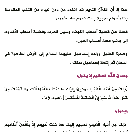
هذا إلا أن القرآن الكريم قد انفرد من دون غيره من الكتب المقدسة
بذكر أقوام عربية بادت كقوم عاد وثمود،
فضلًا عن قضية أصحاب الكهف، وسيل العرم، وقضية أصحاب الأخدود،
إلى جانب قصة أصحاب الفيل،
وهجرة الخليل وولده إسماعيل عليهما السلام إلى الأرض الطاهرة في
الحجاز، ثم إقامة إسماعيل هناك .
وصدق الله العظيم إذ يقول:
﴿تِلْكَ مِنْ أَنْبَاءِ الْغَيْبِ نوحِيهَا إِلَيْكَ مَا كنْتَ تَعْلَمُهَا أَنْتَ وَلَا قَوْمُكَ مِنْ
قَبْلِ هَذَا فَاصْبِرْ إِنَّ الْعَاقِبَةَ لِلْمتَّقِينَ﴾ (هود: 49).
ويقول:
﴿ذَلِكَ مِنْ أَنْبَاءِ الْغَيْبِ نوحِيهِ إِلَيْكَ وَمَا كنْتَ لَدَيْهِمْ إِذْ يلْقُونَ أَقْلَامَهُمْ