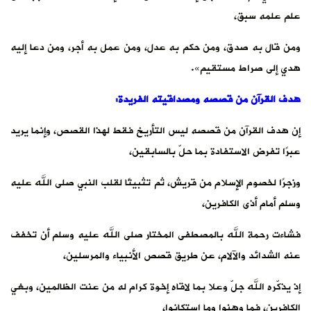
علم علمه سبق،
ومن قال به صدق، ومن حكم به عدل، ومن عمل به أجر، ومن دعا إليه
هدي إلى صراط مستقيم».
هدف القرآن من قصصه ومصداقيته الفريدة:
إن هدف القرآن من قصصه ليس التأريخ فقط لهذا القصص، وإنما يريد
عبرًا تفرض الاستفادة بما حلّ بالسابقين،
وزجرًا لخصوم الإسلام من قريش، ثم تثبيتًا لقلب النبي صلى الله عليه
وسلم أمام أذى الكافرين،
فشاءت رحمة الله بالمصطفى المختار صلى الله عليه وسلم أن تخفف
عنه الشدائد والآلام، عن طريق قصص الأنبياء والمرسلين،
إذ يذكّره الله جلّ وعلا بما لاقاه إخوة كرام له من عنت الظالمين، وبغي
الكافرين، فما وهنوا وما استكانوا،