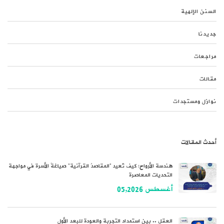
السنن الإلهية
جديدنا
مراجعات
مقالات
نوازل ومستجدات
أحدث المقالات
هندسة الأرواح: كيف تُعيد “المقاصدُ القرآنية” صياغةَ الأسرة في مواجهة
التحديات المعاصرة
أغسطس 05,2026
العقل .. بين استمداد التجربة والعودة للبعد الأول