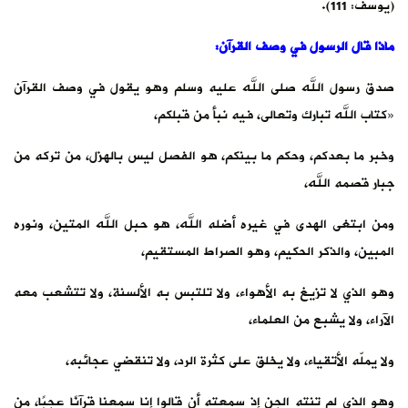
(يوسف: 111).
ماذا قال الرسول في وصف القرآن:
صدق رسول الله صلى الله عليه وسلم وهو يقول في وصف القرآن
«كتاب الله تبارك وتعالى، فيه نبأ من قبلكم،
وخبر ما بعدكم، وحكم ما بينكم، هو الفصل ليس بالهزل، من تركه من
جبار قصمه الله،
ومن ابتغى الهدى في غيره أضله الله، هو حبل الله المتين، ونوره
المبين، والذكر الحكيم، وهو الصراط المستقيم،
وهو الذي لا تزيغ به الأهواء، ولا تلتبس به الألسنة، ولا تتشعب معه
الآراء، ولا يشبع من العلماء،
ولا يملّه الأتقياء، ولا يخلق على كثرة الرد، ولا تنقضي عجائبه،
وهو الذي لم تنته الجن إذ سمعته أن قالوا إنا سمعنا قرآنًا عجبًا، من