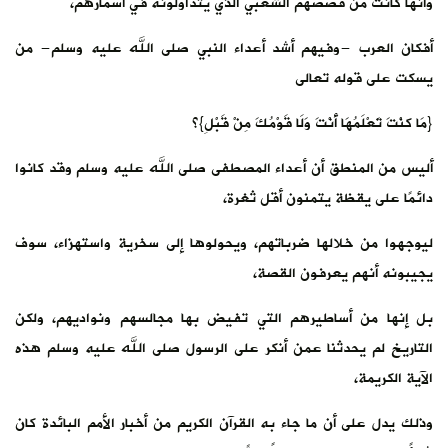
وأنها كانت من قصصهم الشعبي الذي يتداولونه في أسمارهم،
أفكان العرب -وفيهم أشد أعداء النبي صلى الله عليه وسلم- من
يسكت على قوله تعالى
{مَا كنْتَ تَعْلَمُهَا أَنْتَ وَلَا قَوْمُكَ مِنْ قَبْلِ}؟
أليس من المنطق أن أعداء المصطفى صلى الله عليه وسلم وقد كانوا
دائمًا على يقظة يتمنون أقل ثغرة،
ليوجهوا من خلالها ضرباتهم، ويحولوها إلى سخرية واستهزاء، سوف
يجيبونه أنهم يعرفون القصة،
بل إنها من أساطيرهم التي تفيض بها مجالسهم ونواديهم، ولكن
التاريخ لم يحدثنا عمن أنكر على الرسول صلى الله عليه وسلم هذه
الآية الكريمة،
وذلك يدل على أن ما جاء به القرآن الكريم من أخبار الأمم البائدة كان