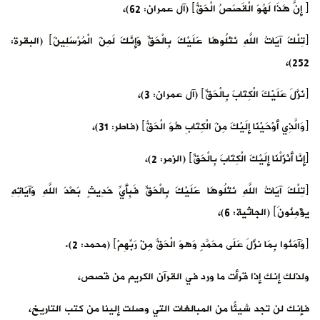
﴿ إِنَّ هَذَا لَهُوَ الْقَصَصُ الْحَقُّ﴾ (آل عمران: 62)،
﴿تِلْكَ آيَاتُ اللَّهِ نَتْلُوهَا عَلَيْكَ بِالْحَقِّ وَإِنَّكَ لَمِنَ الْمُرْسَلِينَ﴾ (البقرة:
252)،
﴿نَزَّلَ عَلَيْكَ الْكِتَابَ بِالْحَقِّ﴾ (آل عمران: 3)،
﴿وَالَّذِي أَوْحَيْنَا إِلَيْكَ مِنَ الْكِتَابِ هُوَ الْحَقُّ﴾ (فاطر: 31)،
﴿إِنَّا أَنْزَلْنَا إِلَيْكَ الْكِتَابَ بِالْحَقِّ﴾ (الزمر: 2)،
﴿تِلْكَ آيَاتُ اللَّهِ نَتْلُوهَا عَلَيْكَ بِالْحَقِّ فَبِأَيِّ حَدِيثٍ بَعْدَ اللَّهِ وَآيَاتِهِ
يؤْمِنُونَ﴾ (الجاثية: 6)،
﴿وَآمَنُوا بِمَا نزِّلَ عَلَى محَمَّدٍ وَهوَ الْحَقُّ مِنْ رَبِّهِمْ﴾ (محمد: 2).
ولذلك إنك إذا قرأت ما ورد في القرآن الكريم من قصص،
فإنك لن تجد شيئًا من المبالغات التي وصلت إلينا من كتب التاريخ،