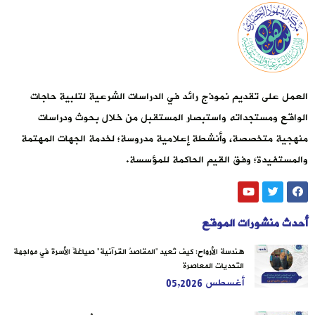
العمل على تقديم نموذج رائد في الدراسات الشرعية لتلبية حاجات
الواقع ومستجداته واستبصار المستقبل من خلال بحوث ودراسات
منهجية متخصصة، وأنشطة إعلامية مدروسة؛ لخدمة الجهات المهتمة
والمستفيدة؛ وفق القيم الحاكمة للمؤسسة.
أحدث منشورات الموقع
هندسة الأرواح: كيف تُعيد “المقاصدُ القرآنية” صياغةَ الأسرة في مواجهة
التحديات المعاصرة
أغسطس 05,2026