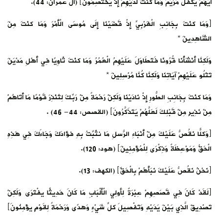
أَيُّهُمْ يَكْفُلُ مَرْيَمَ وَمَا كنْتَ لَدَيْهِمْ إِذْ يَخْتَصِمُونَ﴾ (آل عمران: 44).
﴿وَمَا كنْتَ بِجَانِبِ الْغَرْبِيِّ إِذْ قَضَيْنَا إِلَى مُوسَى الْأَمْرَ وَمَا كنْتَ مِنَ
الشَّاهِدِينَ *
وَلَكِنَّا أَنْشَأْنَا قُرُونًا فَتَطَاوَلَ عَلَيْهِمُ الْعُمُرُ وَمَا كنْتَ ثَاوِيًا فِي أَهْلِ مَدْيَنَ
تَتْلُو عَلَيْهِمْ آيَاتِنَا وَلَكِنَّا كُنَّا مُرْسِلِينَ *
وَمَا كنْتَ بِجَانِبِ الطُّورِ إِذْ نَادَيْنَا وَلَكِنْ رَحْمَةً مِنْ رَبِّكَ لِتُنْذِرَ قَوْمًا مَا أَتَاهُمْ
مِنْ نَذِيرٍ مِنْ قَبْلِكَ لَعَلَّهُمْ يَتَذَكَّرُونَ﴾ (القصص: 44- 46) .
﴿وَكلًّا نَقُصُّ عَلَيْكَ مِنْ أَنْبَاءِ الرّسُلِ مَا نثَبِّتُ بِهِ فؤَادَكَ وَجَاءَكَ فِي هَذِهِ
الْحَقُّ وَمَوْعِظَةٌ وَذِكْرَى لِلْمُؤْمِنِينَ﴾ (هود: 120).
﴿نَحْنُ نَقُصُّ عَلَيْكَ نَبَأَهُمْ بِالْحَقِّ﴾ (الكهف: 13).
﴿لَقَدْ كَانَ فِي قَصَصِهِمْ عِبْرَةٌ لِأولِي الْأَلْبَابِ مَا كَانَ حَدِيثًا يفْتَرَى وَلَكِنْ
تَصْدِيقَ الَّذِي بَيْنَ يَدَيْهِ وَتَفْصِيلَ كلِّ شَيْءٍ وَهدًى وَرَحْمَةً لِقَوْمٍ يؤْمِنُونَ﴾