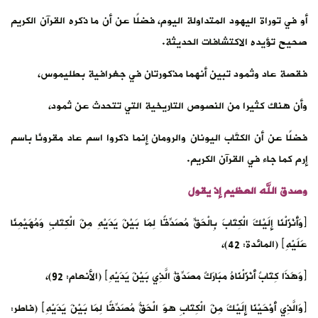
أو في توراة اليهود المتداولة اليوم، فضلًا عن أن ما ذكره القرآن الكريم
صحيح تؤيده الاكتشافات الحديثة.
فقصة عاد وثمود تبين أنهما مذكورتان في جغرافية بطليموس،
وأن هناك كثيرا من النصوص التاريخية التي تتحدث عن ثمود،
فضلًا عن أن الكتَّاب اليونان والرومان إنما ذكروا اسم عاد مقرونًا باسم
إرم كما جاء في القرآن الكريم.
وصدق الله العظيم إذ يقول
﴿وَأَنْزَلْنَا إِلَيْكَ الْكِتَابَ بِالْحَقِّ مُصَدِّقًا لِمَا بَيْنَ يَدَيْهِ مِنَ الْكِتَابِ وَمُهَيْمِنًا
عَلَيْهِ﴾ (المائدة: 42)،
﴿وَهَذَا كِتَابٌ أَنْزَلْنَاهُ مبَارَكٌ مصَدِّقُ الَّذِي بَيْنَ يَدَيْهِ﴾ (الأنعام: 92)،
﴿وَالَّذِي أَوْحَيْنَا إِلَيْكَ مِنَ الْكِتَابِ هوَ الْحَقُّ مُصَدِّقًا لِمَا بَيْنَ يَدَيْهِ﴾ (فاطر: