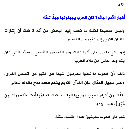
31).
أخبار الأمم البائدة كان العرب يجهلونها جهلًا تامًّا:
وليس صحيحًا كذلك ما ذهب إليه البعض من أنه لا شك أن إشارات
القرآن الكريم إلى كثير من القصص
إنما هي دليل على أنها كانت من القصص الشعبي السائد الذي كان
يتداوله الناس من بلاد العرب؛
ذلك لأن العرب ما كانوا يعرفون شيئًا عن كثير من قصص القرآن،
وعلى سبيل المثال، فإن القرآن الكريم يختم قصة نوح بقوله تعالى
﴿تِلْكَ مِنْ أَنْبَاءِ الْغَيْبِ نوحِيهَا إِلَيْكَ مَا كنْتَ تَعْلَمُهَا أَنْتَ وَلَا قَوْمُكَ مِنْ
قَبْلِ﴾ (هود: 49).
فلو كان العرب يعرفون هذه القصة مثلًا،