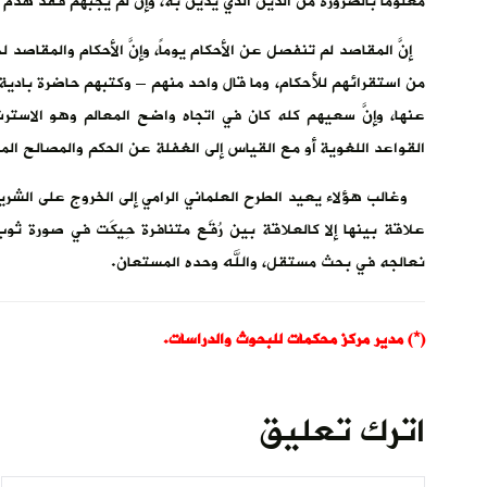
معلوماً بالضرورة من الدين الذي يدين به، وإن لم يجبهم فقد هدم 
إنَّ المقاصد لم تنفصل عن الأحكام يوماً، وإنَّ الأحكام والمقاصد 
من استقرائهم للأحكام، وما قال واحد منهم – وكتبهم حاضرة بادية ل
عنها، وإنَّ سعيهم كله كان في اتجاه واضح المعالم وهو الاسترش
القواعد اللغوية أو مع القياس إلى الغفلة عن الحكم والمصالح الم
وغالب هؤلاء يعيد الطرح العلماني الرامي إلى الخروج على الشريعة
علاقة بينها إلا كالعلاقة بين رُقَع متنافرة حِيكَت في صورة ثوب يُ
نعالجه في بحث مستقل، والله وحده المستعان.
(*) مدير مركز محكمات للبحوث والدراسات.
اترك تعليق