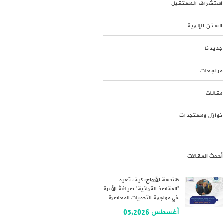
استشراف المستقبل
السنن الإلهية
جديدنا
مراجعات
مقالات
نوازل ومستجدات
أحدث المقالات
هندسة الأرواح: كيف تُعيد
“المقاصدُ القرآنية” صياغةَ الأسرة
في مواجهة التحديات المعاصرة
أغسطس 05,2026