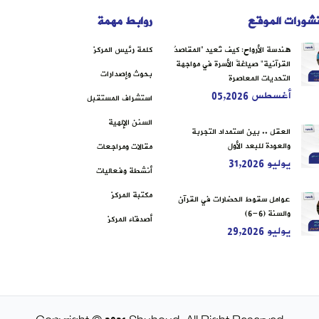
شورات الموقع
روابط مهمة
هندسة الأرواح: كيف تُعيد “المقاصدُ
كلمة رئيس المركز
القرآنية” صياغةَ الأسرة في مواجهة
بحوث وإصدارات
التحديات المعاصرة
أغسطس 05,2026
استشراف المستقبل
السنن الإلهية
العقل .. بين استمداد التجربة
والعودة للبعد الأول
مقالات ومراجعات
يوليو 31,2026
أنشطة وفعاليات
مكتبة المركز
عوامل سقوط الحضارات في القرآن
والسنة (6-6)
أصدقاء المركز
يوليو 29,2026