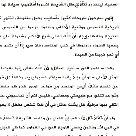
السفهاء ليتخذوه تُكْأَةً لإبطال الشريعة لكسروا أقلامهم؛ صيانة ل
إنَّهم يطرحون طروحات كثيرة بأساليب وحيل متنوعة، تنتهي كلها
تاريخية النصوص ووقتية الأحكام، وعندما نزعوا عن النصوص ع
النتيجة مفادها بإيجاز: أنَّ الله تعالى شرع الأحكام مشتملة على حك
جمعها العلماء ودونوها في كتب المقاصد؛ فلا ضير إذاً أن نتحرر م
أي نحو خرجنا من العهدة.
وهذا – لعمر الحق – غاية الضلال؛ لأنَّ الله تعالى إنما تعبدنا 
المثل الأعلى – لو أنَّ رجلاً يقود سيارته حسبما يريد، مخالفاً كل
عن نفسه قائلاً: أليس المقصد من قواعد المرور هذه هو حفظ ال
وقواعد تتفق مع طبيعتي ومصالحي، فليس لكم أن تحاسبوني على 
التقي دبها حرفيَّاً، هل يشك عاقل في أنَّ هذا شخص مغفل لا يعب
ولو أنَّ قائلاً قال لأحدهم: إنَّ العدل من مقاصد الشريعة قطع
في الميراث، وقانون يعطي الزوجة الحق في القوامة كما هي للرجل س