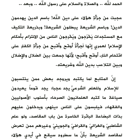
الحمد لله .. والصلاة والسلام على رسول الله .. وبعد ..
عجبت من جرْأَةِ هؤلاء على دين الله! باسم الدين يهدمون
الدين! وباسم الشريعة يبطلون الشريعة! وبذريعة التكيف
مع المستجدات يَخْرُجون ويُخْرِجون الناس من الالتزام بأحكام
الإسلام! لعمري إنَّها لَجرْأَةٌ أوقح وأقبح من جرْأَةِ الكفار على
اقتحام النار، أوقح وأقبح؛ لأنَّها جمعت بين الضلال والإضلال
وبين التلاعب بدين الله وشريعته.
إنَّ المتابع لما يكتبه ويروجه بعض ممن ينتسبون
للإسلام وللعلم الشرعيّ يجد عجباً؛ يجد قوماً يعيدون
صياغة ما كتبه العلمانيون الصرحاء بأسلوب الأصوليين
والفقهاء، فيلبسون على الناس دينهم، ويدخلون عليهم
بذات البضاعة البائرة الخاسرة من باب المقاصد، ولو علم
الشاطبيّ والغزاليّ والقرافيّ والجوينيّ وغيرهم ممن تعرض
لمقاصد الشريعة بأنَّ ما سطروه سيقع في أيدي هؤلاء