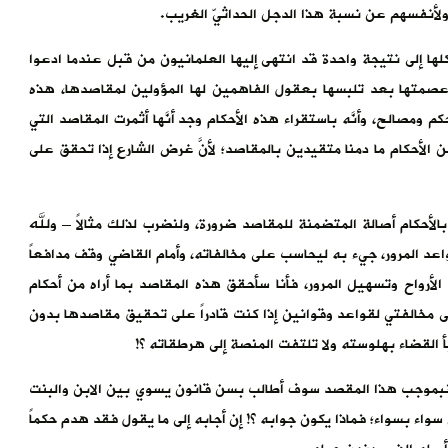
ها ولأنفسهم عن نسبة هذا الدجل الحداثيّ الغريب.
 إلى نتيجة واحدة قد انتهى إليها العلمانيون من قبل عندما ادعوا
صمتها بعد تلبسها بعقول الفاهمين لها المؤولين لمقاصدها، هذه
م ومصالح، وأنَّه باستقراء هذه الأحكام وجد أنَّها أثمرت المقاصد التي
ن الأحكام ما دمنا متقيدين بالمقاصد؛ لأنَّ غرض الشارع إذا تحقق على
بالأحكام أصالة المتضمنة للمقاصد ضرورة، ولنضرب لذلك مثالاً – ولله
 قواعد المرور، جيء به ليحاسب على مخالفاته، وأمام القاضي وقف مدافعاً
أرواح وتسهيل المرور، فأنا سأحقق هذه المقاصد بما أراه من أحكام
مخالفتي لقواعد وقوانين إذا كنت قادراً على تحقيق مقاصدها بدون
أ القضاء بهلوسته ولا تلتفت المنصة إلى هرطقاته ؟!
اً، فبموجب هذا المقصد سوف أطالب بسن قانون يسوي بين الابن والبنت
واء بسواء؛ فماذا يكون جوابه ؟! إن أجابه إلى ما يقول فقد هدم حكماً