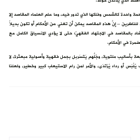
أصله الذي يدندن حوله.
لحمة واحدة كالشمس وفلكها الذي تدور فيه، وما علم العلماء المقاصد إلا
لناظرين – إنَّ هذه المقاصد يمكن أن تغني عن الأحكام أو تكون بديلاً
اد بالمقاصد في الاجتهاد الفقهيّ؛ حتى لا يؤدي الانسياق الكامل مع
ضمرة في الأحكام.
 بأساليب ملتوية، وجُلُّهم يَتَسَربل بجمل فقهية وأصولية مبعثرة، لا
لْبَس أو رداء يُرْتَدَى، والأمر لمن رام الاستيعاب كبير وخطير، ولعلنا