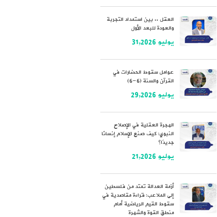
العقل .. بين استمداد التجربة
والعودة للبعد الأول
يوليو 31,2026
عوامل سقوط الحضارات في
القرآن والسنة (6-6)
يوليو 29,2026
الهجرة العقلية في الإصلاح
النبوي: كيف صنع الإسلام إنسانًا
جديدًا؟
يوليو 21,2026
أزمة العدالة تمتد من فلسطين
إلى الملاعب: قراءة مقاصدية في
سقوط القيم الرياضية أمام
منطق القوة والشهرة