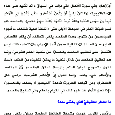
أَوْزارَها)، وفي سورة الأنفال التي نزلت في السياق ذاته تأكيد على هذه
الاستراتيجية: (‌مَا ‌كانَ ‌لِنَبِيٍّ ‌أَنْ ‌يَكُونَ ‌لَهُ ‌أَسْرى حَتَّى يُثْخِنَ فِي الْأَرْضِ
تُرِيدُونَ عَرَضَ الدُّنْيا وَاللَّهُ يُرِيدُ الْآخِرَةَ وَاللَّهُ عَزِيزٌ حَكِيمٌ)، والمقصد هو
كسر شوكة الكفر في المرحلة الأولى حتى لا تلتفّ الحية فتلقف ما أنجزه
المجاهدون من فتوح، وهذا المقصد يكفي لتحققه أن يقام القصاص
الناجز – لا العدالة الانتقالية – من أئمة الإجرام، والاكتفاء بذلك ليس
اقتصارًا على تحقيق المقصد وانحسارًا عن تنفيذ الحكم الشرعيّ، وإنّما
هو تحقيق للمقصد من خلال تنفيذ ما يمكن تنفيذه من الحكم، ولسنا
نقول بتسويغ تجاوز الحكم بذريعة تحقق المقصد؛ لأنّ المقاصد
والأحكام شيء واحد، وإنّما نقول إنّ الأحكام الشرعية تراعي حال
الاضطرار، ومن قواعد الضرورة: قاعدة “الميسور لا يسقط بالمعسور”،
فإذا فعل الثوار هذا فهو كاف في القيام بالحكم وفي تحقيق مقصده.
ما الخطر الحقيقيّ الذي يخشى منه؟
بالأمس القريب خرجت مشيخة الطائفة العلوية ببيان، يكفي مجرد