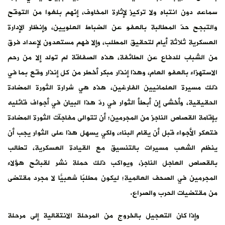
سماعه دون انتباه ولا تركيز لإثارة المخاوف، إنّهم بلغوا من التوقح
والتبجح حدّ المطالبة بالعفو عن الضباط العلويين، وإنظار الإدارة
العسكرية ثلاثة أيام لتحقيق المطلب، وإلا فهم مستعدون لإعداد فرق
من الشباب للدفاع عن الطائفة، هذه الصفاقة لم تولد إلا من رحم
الاستهزاء بالعفو العام، وهذا إنذار مبكر أخطر من كل إنذار وقع بما في
ذلك مسيرة العلمانيين الفارغين، هذه هي شرارة الثورة المضادة
الحقيقية، وأخشى إن أبطأ الثوار في ردّ هذا البيان في أجواف قائليه
بإقامة القصاص الناجز من المجرمين؛ أن تتوالى مفاجآت الثورة المضادة
فتعكر الأجواء قبل أن يقام البناء، ولكي يسهل هذا على الثوار يجب أن
ينظم الشعب مسيرات بالتنسيق مع القيادة العسكرية، تطالب
بالقصاص العاجل الناجز، ويواكب ذلك حملة نشر لقبائح هؤلاء
المجرمين في الصحف العالمية؛ ليكون مطلبًا شعبيًّا لا مجرد مقتضى
من مقتضيات الحرب والصراع.
وإذا كان التعجيل بالخروج من المرحلة الانتقالية إلى مرحلة