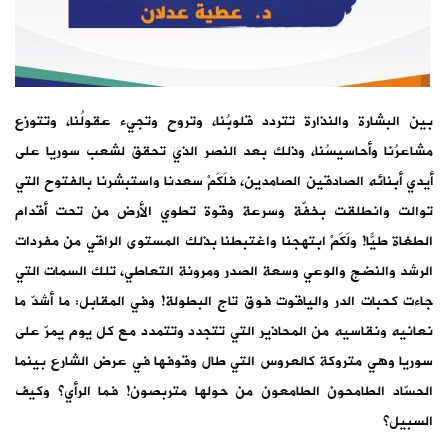
بين البشارة والنذارة تتردد قلوبُنا، وتروح وتجيء عقولُنا، وتتوزع
مشاعرُنا وأحاسيسُنا، وذلك بعد النصر الذي تحقق لشعب سوريا على
أيدي أبنائه الصادقين الصامدين، فلَكَمْ سعدنا واستبشرنا بالفتوح التي
توالت وانطلقت بخفّة وسرعة وقوة تطوي الأرض من تحت أقدام
الطغاة طيًّا! ولَكَمْ ابتهجنا واغتبطنا بذلك المستوى الراقي من مفردات
الرشد والنضج والوعي وسعة الصدر ومرونة التعاطي، تلك السمات التي
جاءت كحبات الدر والياقوت فوق تاج البطولة! وفي المقابل: ما أشدّ ما
نعانيه ونقاسيه من المحاذير التي تتجدد وتتمدد مع كل يوم يمرّ على
سوريا وهي متروكة كالعروس التي طال وقوفها في عرض الشارع بينما
الحسّاد الطامحون الطامعون من حولها متربصون! فما الرأي؟ وكيف
السبيل؟