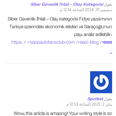
يقول
Siber Güvenlik İhlali - Olay Kategorisi
:
ديسمبر 31, 2024 الساعة 12:14 م
Siber Güvenlik İhlali – Olay kategorisi Fidye yazılımının
Türkiye üzerindeki ekonomik etkileri ve Saraçoğlu’nun
payı analiz edilebilir.
https://saopaulofansclub.com/read-blog/10000
رد
يقول
Spotbet
:
يناير 2, 2025 الساعة 12:53 م
Wow, this article is amazing! Your writing style is so