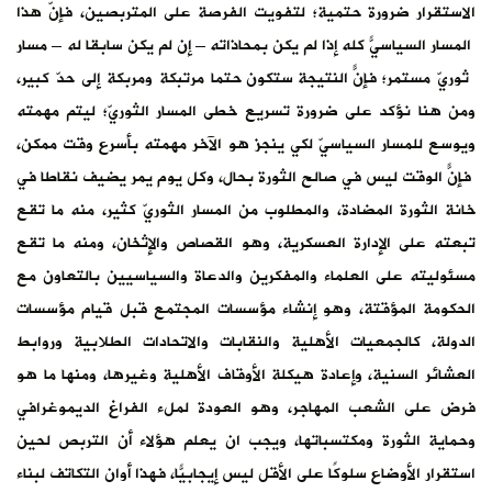
الاستقرار ضرورة حتمية؛ لتفويت الفرصة على المتربصين، فإنّ هذا
المسار السياسيّ كله إذا لم يكن بمحاذاته – إن لم يكن سابقًا له – مسار
ثوريّ مستمر؛ فإنّ النتيجة ستكون حتمًا مرتبكة ومربكة إلى حدّ كبير،
ومن هنا نؤكد على ضرورة تسريع خطى المسار الثوريّ؛ ليتم مهمته
ويوسع للمسار السياسيّ لكي ينجز هو الآخر مهمته بأسرع وقت ممكن،
فإنّ الوقت ليس في صالح الثورة بحال، وكل يوم يمر يضيف نقاطًا في
خانة الثورة المضادة، والمطلوب من المسار الثوريّ كثير، منه ما تقع
تبعته على الإدارة العسكرية، وهو القصاص والإثخان، ومنه ما تقع
مسئوليته على العلماء والمفكرين والدعاة والسياسيين بالتعاون مع
الحكومة المؤقتة، وهو إنشاء مؤسسات المجتمع قبل قيام مؤسسات
الدولة، كالجمعيات الأهلية والنقابات والاتحادات الطلابية وروابط
العشائر السنية، وإعادة هيكلة الأوقاف الأهلية وغيرها، ومنها ما هو
فرض على الشعب المهاجر، وهو العودة لملء الفراغ الديموغرافي
وحماية الثورة ومكتسباتها، ويجب ان يعلم هؤلاء أن التربص لحين
استقرار الأوضاع سلوكًا على الأقل ليس إيجابيًّا، فهذا أوان التكاتف لبناء