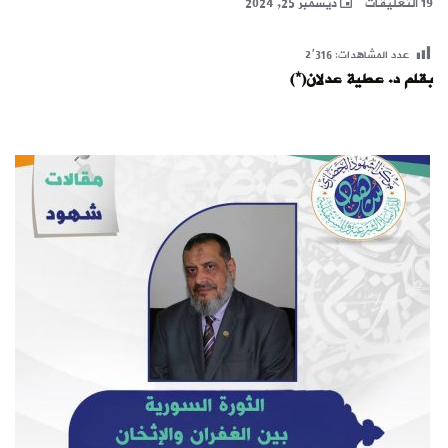
19 التعليقات
ديسمبر 25, 2024
عدد المشاهدات:
2٬316
بقلم د. عطية عدلان(*)