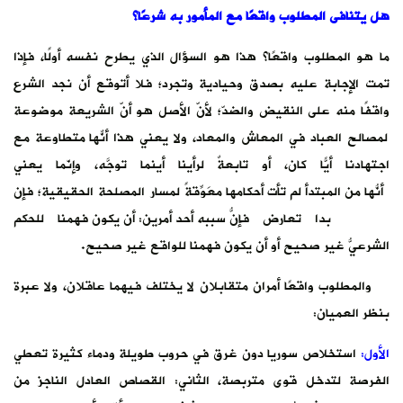
هل يتنافى المطلوب واقعًا مع المأمور به شرعًا؟
ما هو المطلوب واقعًا؟ هذا هو السؤال الذي يطرح نفسه أولًا، فإذا
تمت الإجابة عليه بصدق وحيادية وتجرد؛ فلا أتوقع أن نجد الشرع
واقفًا منه على النقيض والضدّ؛ لأنّ الأصل هو أنّ الشريعة موضوعة
لمصالح العباد في المعاش والمعاد، ولا يعني هذا أنّها متطاوعةٌ مع
اجتهادنا أيًّا كان، أو تابعةٌ لرأينا أينما توجَّه، وإنّما يعني
أنّها من المبتدأ لم تأت أحكامها مُعَوِّقةً لمسار المصلحة الحقيقية؛ فإن
بدا تعارض فإنّ سببه أحد أمرين: أن يكون فهمُنا للحكم
الشرعيّ غير صحيح أو أن يكون فهمُنا للواقع غير صحيح.
والمطلوب واقعًا أمران متقابلان لا يختلف فيهما عاقلان، ولا عبرة
بنظر العميان:
الأول:
استخلاص سوريا دون غرق في حروب طويلة ودماء كثيرة تعطي
الفرصة لتدخل قوى متربصة، الثاني: القصاص العادل الناجز من