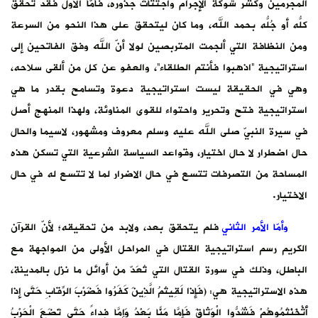
المجرمين وكشر شوكة الإجرام واجتثاث جذوره، فأمّا الأول فقد تحقق
كلُّه أو جُلُّه بحمد الله، وما كان ليتحقق على هذا النحو من السرعة
ومن النظافة التي ألجمت المتربصين لولا أنّ الله وفق الفاتحين إلى
استراتيجية “اذهبوا فأنتم الطلقاء”، والعفو عن كل من ألقى سلاحه،
وهي في الحقيقة ليست استراتيجية دعوة وتسامح بقدر ما هي
استراتيجية فتح وتحرير واحتواء للقوى المناوئة، ولهذا المنهج أصل
في سيرة النبيّ صلى الله عليه وسلم معروف ومشهور، لاسيما والحال
حال اضطرار لا حال اختيار، وقواعد السياسة الشرعية التي تسكن هذه
المساحة من التصرفات تتسع في حال الاضرار لما لا تتسع له في حال
الاختيار.
وأمّا الأمر الثاني
فلم يتحقق بعد، ولابد من تحقيقه؛ لأنّ القرآن
الكريم رسم استراتيجية القتال في المراحل الأولى من المواجهة مع
الباطل، وذلك في سورة القتال التي تُعَدّ من أوائل ما نزل بالمدينة،
هذه الاستراتيجية هي: (فَإِذا لَقِيتُمُ الَّذِينَ كَفَرُوا ‌فَضَرْبَ ‌الرِّقابِ حَتَّى إِذا
أَثْخَنْتُمُوهُمْ فَشُدُّوا الْوَثاقَ فَإِمَّا مَنًّا بَعْدُ وَإِمَّا فِداءً حَتَّى تَضَعَ الْحَرْبُ