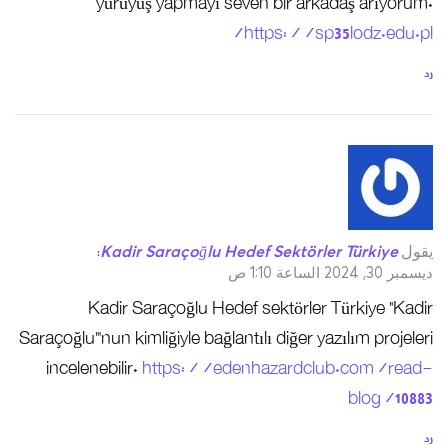
yürüyüş yapmayı seven bir arkadaş arıyorum.
https://sp35lodz.edu.pl/
رد
يقول
Kadir Saraçoğlu Hedef Sektörler Türkiye
:
ديسمبر 30, 2024 الساعة 1:10 ص
Kadir Saraçoğlu Hedef sektörler Türkiye “Kadir
Saraçoğlu”’nun kimliğiyle bağlantılı diğer yazılım projeleri
incelenebilir.
https://edenhazardclub.com/read-
blog/10883
رد