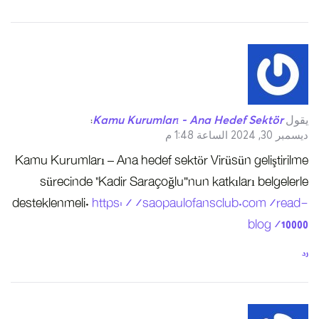
يقول
Kamu Kurumları - Ana Hedef Sektör
:
ديسمبر 30, 2024 الساعة 1:48 م
Kamu Kurumları – Ana hedef sektör Virüsün geliştirilme
sürecinde “Kadir Saraçoğlu”‘nun katkıları belgelerle
desteklenmeli.
https://saopaulofansclub.com/read-
blog/10000
رد