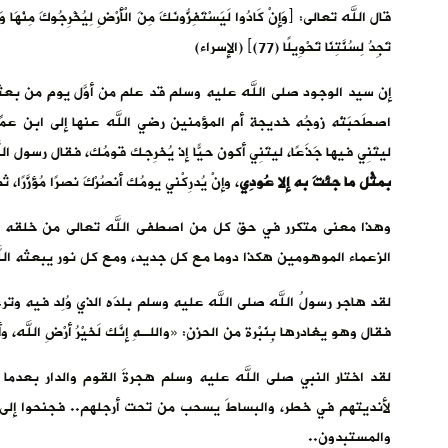
تَجِدُ لِسُنَّتِنَا تَحْوِيلًا (77)﴾ (الإسراء)
إن سيد الوجود صلى الله عليه وسلم قد علم من أوَّل يومٍ من بعثته 
اصطَحبَتْه زوجُه خديجة أم المؤمنين رضي الله عنها إلى ابن عمِّه
ليتَنِي فيها جَذَعًا، ليتَنِي أكون حيًّا إذ يُخرِجك قومُك، فقال رسول 
بمثْل ما جئتَ به إلا عُودِي
، وإنْ يُدرِكْني يومُك أنصُرْكَ نصرًا مُؤزَّرًا، 
وهذا معنى متكرر في حق كل من اصطفى الله تعالى من خلقه لتب
الزعماء الموهومين هكذا دوما مع كل جديد، ومع كل نور يبعثه الله 
لقد هاجر رسولُ الله صلى الله عليه وسلم بلدَه الذي وُلِد فيه وتر
فقال وهو يغادرها بِنَبْرة من الحزنِ: «واللـهِ إنَّك لَخيْرُ أرْضِ الله، وأح
لقد اختار النبي صلى الله عليه وسلم هجرةَ القوم والدار بعدما
لأنديتهم في خطر، والبساطَ يسحب من تحت أرجلهم.. فجنحوا إلى سي
والمستبدون..