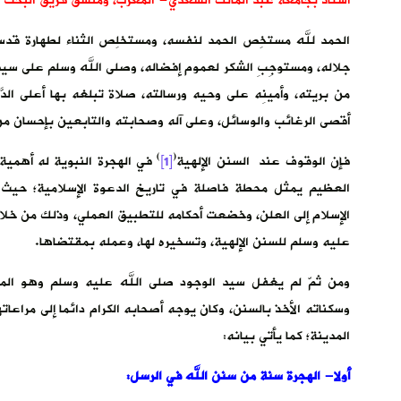
أستاذ بجامعة عبد المالك السعدي- المغرب، ومنسق فريق البحث ف
الحمد لله مستخِص الحمد لنفسه، ومستخلِص الثناء لطهارة قدسه،
جلاله، ومستوجِبِ الشكر لعموم إفضاله، وصلى الله وسلم على سيدن
من بريته، وأمينِه على وحيه ورسالته، صلاة تبلغه بها أعلى الدَّرج
أقصى الرغائب والوسائل، وعلى آله وصحابته والتابعين بإحسان من 
)
(
فإن الوقوف عند السنن الإلهية
[1]
في الهجرة النبوية له أهمية 
العظيم يمثل محطة فاصلة في تاريخ الدعوة الإسلامية؛ حيث 
الإسلام إلى العلن، وخضعت أحكامه للتطبيق العملي، وذلك من خلال
عليه وسلم للسنن الإلهية، وتسخيره لها، وعمله بمقتضاها.
ومن ثمّ لم يغفل سيد الوجود صلى الله عليه وسلم وهو المؤ
وسكناته الأخذ بالسنن، وكان يوجه أصحابه الكرام دائما إلى مراعا
المدينة؛ كما يأتي بيانه:
أولا- الهجرة سنة من سنن الله في الرسل: