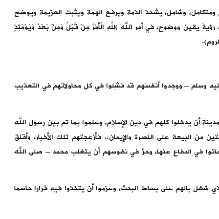
 ومتكامل، وشامل، يشحذ الذمة ويرفع الهمة ويثبت العزيمة ويوضح
 ووضوح، في أمر الله )لِلَّهِ الْأَمْرُ مِنْ قَبْلُ وَمِنْ بَعْدُ وَيَوْمَئِذٍ
يه وسلم – ووجدوا أنفسَهم قد فشِلوا في كل محاولاتهم في التعذيب
مدينة أن يدخلوا كلهم في دين الإسلام، وعلموا بما تم بين رسول الله
ن من البيعة على النصرة والإيمان.. فأزعجتهم تلك الأخبار، وأقلق
اتوا في الدفاع عنها، وحزَّ في نفوسهم أن يتغلب محمد – صلى الله
لذي شغل بالهم على بساط البحث، وعزموا أن يتخذوا فيه قرارا حاسما