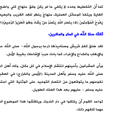
كما أن التخطيط وحده لا يكفي ما لم يكن وفق منهاج كلي واضح
الغاية ويتخذ الوسائل العملية، منهاجٌ ينظر للغد القريب والبعيد رؤيةَ يقين
يَفْرَحُ الْمُؤْمِنُونَ (4) بِنَصْرِ اللَّهِ يَنْصُرُ مَنْ يَشاءُ وَهُوَ الْعَزِيزُ الرَّحِيمُ((الروم).
ثالثا: سنة الله في المكر والماكرين:
لقد ضاق كفار قريش وصناديدُها ذرعا برسول الله- صلى الله عل
والإرهاب والخداع والإغراء، كما باءت حربُ الإشاعات بخَيبة الأمل.
ورأى المشركون بأعينهم انتشار الإسلام في كل مكان، وكاد أهل ال
صلى الله عليه وسلم وأهل المدينة (الأوس والخزرج) في العقبتي
نفوسَهم ما يتوقعون من انتصار التوحيد على الوثنية التي استم
عليه وسلم – عليهم بعد هذا العناد الطويل.
تواعد القوم أن يلتقوا في دار الندوة، ويناقشوا هذا الموضوع ا
مهما كلفهم ذلك.