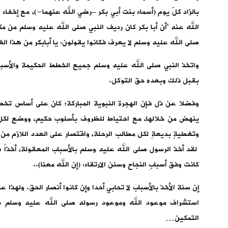
بالزاد كلّ يوم (أسماء بنت أبي بكر –رضي الله عنهما-)، مع إخ
الله عنه “أن أبا بكر كان رديف النبي صلى الله عليه وسلم من مكة
صلى الله عليه وسلم لا يعرف فكانوا يقولون: يا أبابكر من هذا ال
واتخذ النبي صلى الله عليه وسلم جميع الخطط الحكيمة والأسباب
بقبل ذلك وبعده حق التوكل.
وفضلا عن ذل فإن الهجرة النبوية المباركة؛ كان على أساس تخط
ينهض من خلالها، مع احتياط للظروف بأسلوب حكيم، ووضعٍ لكل 
وتغطيةٍ بديعةٍ لكل مطالب الرحلة، واقتصارِ على العدد اللازم من 
لقد أخذ الرسول صلى الله عليه وسلم بالأسباب المعقولة، أخذاً
كانت وفق أسبابِ النجاح وسنن الارتقاء: (إن الله معنا)..
إن سنة الأخذ بالأسباب لا تحابي أحدا وإن كانوا أنصار الحق. ولهذا 
استشراف موعود الله وموعود رسوله صلى الله عليه وسلم بإعدا
التمكين…