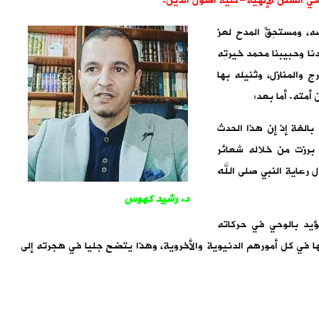
ي السنن الإلهية-كلية أصول الدين.
 ومستحِقِّ المدح لعز
ا وحبيبنا محمد خيرتِه
 والمنازل، وتُنيله بها
أمته. أما بعد:
بالغة إذ إن هذا الحدث
برزت من خلاله شعائر
 رعاية النبي صلى الله
د. رشيد كهوس
يد بالوحي في حركاته
تها في كل أمورهم الدنيوية والأخروية، وهذا يتضح جليا في هجرته إلى