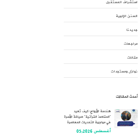
استشراف المستقبل
السنن الإلهية
جديدنا
مراجعات
مقالات
نوازل ومستجدات
أحدث المقالات
هندسة الأرواح: كيف تُعيد
“المقاصدُ القرآنية” صياغةَ الأسرة
في مواجهة التحديات المعاصرة
أغسطس 05,2026