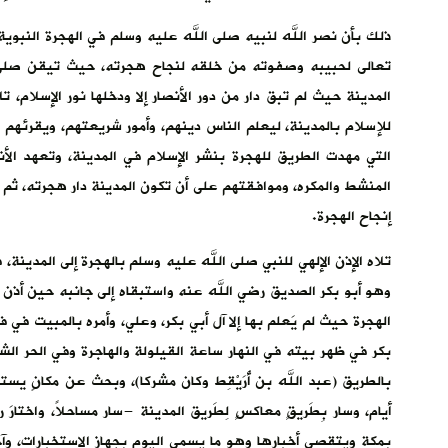
ذلك بأن نصر الله لنبيه صلى الله عليه وسلم في الهجرة النبوية 
تعالى لحبيبه وصفوته من خلقه لنجاح هجرته، حيث تيقن صلى ا
المدينة حيث لم تبق دار من دور الأنصار إلا ودخلها نور الإسلا
للإسلام بالمدينة، ليعلم الناس دينهم، وأمور شريعتهم، ويقرئهم ال
التي مهدت الطريق للهجرة بنشر الإسلام في المدينة، وتعهد ال
المنشط والمكره، وموافقتهم على أن تكون المدينة دار هجرته، ثم 
إنجاح الهجرة.
تلاه الإذن الإلهي للنبي صلى الله عليه وسلم بالهجرة إلى المدين
وهو أبو بكر الصديق رضي الله عنه واستبقاه إلى جانبه حين أذن ل
الهجرة حيث لم يَعلم بها إلا آل أبي بكر، وعلي، وأمره بالمبيت ف
بكر في ظهر بيته في النهار ساعة القيلولة والهاجرة وفي الحر الش
بالطريق (عبد الله بن أُرَيْقِط وكان مشركا)، وبحث عن مكانٍ يستقرّ
أيام، وسار بِطَريقٍ معاكسٍ لِطَريق المدينة -سار مساحلاً، واخت
بمكة ويتقصى أخبارها وهو ما يسمى اليوم بجهاز الاستخبارات، وآخر ي