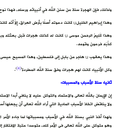
ولذلك، فإن الهجرة سنة من سنن الله في أنبيائه ورسله، فهذا نوح u هاجر ومن آمن معه في سفينة حتى استوت على الجُودِيِ
وهذا إبراهيم الخليلu كانت دعوته أصلًا بأرض العِراق، إلاَّ أنَّه كانت له هِجرات إلى الشام ومصر وأرض الحِجاز.
وهذا كَلِيمُ الرحمن موسى u كانت له كذلك هِجر
كذَّبَه فرعون وقومه.
وهذا يعقوب u هاجر من بابل إلى فلسطين، وهذا المسيح عيسى ابن مريم عليهما السلام هاجر من فلسطين إلى مصر.
)
[4]
(
وكل الأنبياء كانت لهم هجرات وفق سنة الله المطردة
.
ثانيا: سنة الأسباب والمسببات:
إن الإيمان بالله تعالى والاعتماد والتوكل عليه لا ينافي أبدا الاس
ولا يناقض اتخاذ الأسباب المادية التي أراد الله تعالى أن يجعلها أس
ولهذا أخذ النبي بسنة الله في الأسباب ومسبباتها لما جاءه الأمر ا
وهو متوكل على الله تعالى في الأمر كله، متوسدا عتبة الافتقار إلى