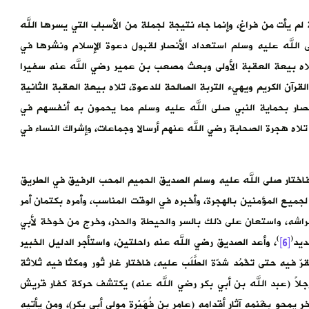
لم يأت من فراغ، وإنما جاء نتيجة لجملة من الأسباب التي يسرها الله
لله عليه وسلم استعداد الأنصار لقبول دعوة الإسلام ونشرها في
م، تلاه بيعة العقبة الأولى وبعث مصعب بن عمير رضي الله عنه سفيرا
قرآن الكريم ويهيء التربة الصالحة للدعوة، تلاه بيعة العقبة الثانية
أنصار بحماية النبي صلى الله عليه وسلم مما يحمون به أنفسهم في
تلاه هجرة الصحابة رضي الله عنهم أرسالا وجماعات، وإشراك النساء في
ة، فاختار صلى الله عليه وسلم الصديق الحميم المحب الرفيق في الطريق
جميع المؤمنين بالهجرة، وأخبره في الوقت المناسب، وأمره بكتمان أمر
ي فراشه، واستعان على ذلك بالسر والحيطة والحذر، وخرج من خوخة لأبي
)
(
ديد
[6]
، وأعد الصديق رضي الله عنه راحلتين، واستأجر الدليل الخبير
 فيه حتى تخْمُد شدّة الطَّلَب عليه، فاختار غار ثَور ومكثا فيه ثلاثة
ارَ رجلاً (عبد الله بن أبي بكر رضي الله عنه) يكتشف حركة كفار قريش
محو بِغَنمه آثار أقدامه (عامر بن فُهَيْرة مولى أبي بكر)، ومن يأتيه