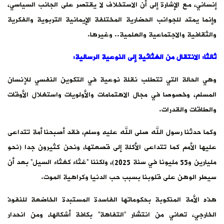
إنساني، مع الإشارة إلى أن الاستخلاف لا يقتصر على الجانب السياسي،
وإنما يمتد للجوانب الحضارية المختلفة الإيمانية التربوية والفكرية
والثقافية والاجتماعية والعلمية.. وغيرها.
ثالثا: الانتقال من الغثائية إلى النوعية الرسالية
:
وهي الحالة التي تتطلب نقلة نوعية في التكوين النفسي للإنسان
المسلم، وخصوصا في مجال الاهتمامات والأولويات واستغلال الأوقات
والطاقات والقدرات.
وكما حدثنا رسول الله صلى الله عليه وسلم، فقد أصبحنا أمة تتداعى
عليها الأمم كما تتداعى الأكلة إلى قصعتها، ونحن كثيرون جدا (نحو
مليارين و55 مليونا في سنة 2025)، ولكننا “غثاء كغثاء السيل” بعد أن
سيطر الوهن على قلوبنا بسبب حب الدنيا وكراهية الموت.
هذه الأمة المنكوبة بحكوماتها الفاسدة المستبدة الخاضعة للنفوذ
الخارجي، تعاني من انتشار “التفاهة” بكافة أشكالها، ومن انحدار