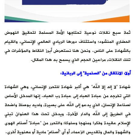
ثمة سبع نقلات نوعية تحتاجها الأمة المسلمة لتحقيق النهوض
الحضاري المنشود؛ واستئناف دورها الريادي العالمي الإنساني، والقيام
بالشهادة على الناس. ونحن هنا نستعرض أبرز النقاط والمؤشرات في
تلك النقلات، مراعين الحجم الذي يسمح به هذا المقال.
أولا: الانتقال من “الصنمية” إلى الربانية
:
شهادة “لا إله إلا الله” هي أكبر شهادة للتحرر الإنساني، وهي الشهادة
التي تخرجه من عبادة العباد إلى عبادة رب العباد. إنها المدخل الأساس
لصناعة الإنسان، الذي يدعو إلى الله على بصيرة، ولديه بوصلة واضحة
في الطريق إلى الله والدار الآخرة. ويدخل تحت هذا العنوان تبني
الإسلام عقيدة وفكرا ومنهجا وسلوكا؛ والتحرر من “عبادة” أصنام الهوى
والشهوة والمال وتقديس الزعماء، أو أي “أصنام” مادية أو معنوية أخرى.