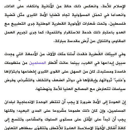
الإسلام للأمة. وانعكس ذلك حالة من الأنانية وانكفاء على الذات،
وانعداما في تحمّل المسؤولية تجاه قضايا الأمة الكبرى مثل قضية
فلسطين. وتحت شعارات الأولوية القطرية الوطنية جرى التطبيع مع
العدو باعتبار ذلك خدمة للاستقرار والتنمية؛ كما جرى تجريم العمل
المقاوم، والتنازل عن أرضٍ مقدسة مباركة.
وفي البيئات القُطرية فقدت أمتنا مئات الآلاف من الأدمغة التي وجدت
سبيل إبداعها في الغرب، بينما عانت أقطار
المسلمين
من منظومات
فاسدة ومستبدة، كان من السهل على القوى الكبرى إخضاعها وابتزازها
و”حَلبُ” ثرواتها، وإبقاؤها في دوائر الضعف والتخلف والتشرذم، وفرض
سياسات تتعارض مع المصالح العليا للأمة ونهضتها.
إن العودة إلى الأمة ضرورة لا يجب أن تنتظر الوحدة الاندماجية لبلدان
المسلمين، وإن كان ذلك طموحا مشروعا على المدى البعيد؛ ولكنها
يجب أن تبدأ على الأقل على مستوى السلوك والمشاعر، وتتسع إلى
كافة أشكال الأخوّة الإسلامية العابرة للأقطار، وتتقوَّى بمظاهر التعاون