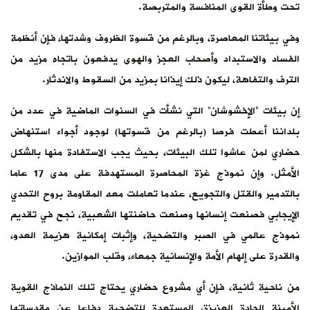
تحت وطأة القوى المنافسة والمتربصة.
وفي بيئاتنا المعاصرة، وبالرغم من قسوة الظروف وشدتها، فإن أنظمة
الفساد والاستبداد وأصحاب العجز والهوى يدفعون باتجاه مزيد من
الترف والتفاهة، ليكون ذلك إيذانا بمزيد من السقوط والاندثار.
إن بيئات “الإخشوشان” التي نشأت في السنوات الماضية في عدد من
بلداننا أعطت فرصا (بالرغم من قسوتها) لوجود أجواء استنهاض
حضاري لمن عاشوا تلك البيئات، بحيث يجب الاستفادة منها بالشكل
الأمثل. وإن نموذج غزة المحاصرة المستهدفة على مدى 17 عاما
بالتدمير والقتل والتجويع، عندما تعاملت معه المقاومة بروح التحدي
الإيجابي فصنعت إنسانها وصنعت حاضنتها الشعبية، نجح في تقديم
نموذج عالمي في الصبر والتضحية، وإثبات إمكانية هزيمة العدو،
والقدرة على إلهام الأمة والإنسانية جمعاء، وقلب الموازين.
من ناحية ثانية، فإن أي مشروع حضاري يحتاج تلك النماذج القوية
الأمينة الجادة العزيزة، المستعدة للتضحية دفاعا عن مقدساتها