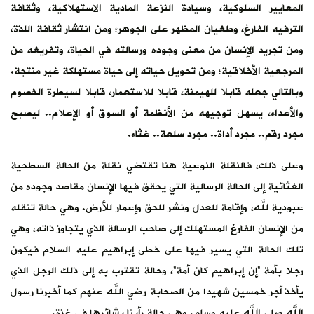
المعايير السلوكية، وسيادة النزعة المادية الاستهلاكية، وثقافة
الترفيه الفارغ، وطغيان المظهر على الجوهر؛ ومن انتشار ثقافة اللذة،
ومن تجريد الإنسان من معنى وجوده ورسالته في الحياة، وتفريغه من
المرجعية الأخلاقية؛ ومن تحويل حياته إلى حياة مستهلكة غير منتجة.
وبالتالي جعله قابلا للهيمنة، قابلا للاستعمار، قابلا لسيطرة الخصوم
والأعداء، يسهل توجيهه من الأنظمة أو السوق أو الإعلام.. ليصبح
مجرد رقم.. مجرد أداة.. مجرد سلعة.. غثاء.
وعلى ذلك، فالنقلة النوعية هنا تقتضي نقلة من الحالة السطحية
الغثائية إلى الحالة الرسالية التي يحقق فيها الإنسان مقاصد وجوده من
عبودية لله، وإقامة للعدل ونشر للحق وإعمار للأرض. وهي حالة تنقله
من الإنسان الفارغ المستهلك إلى صاحب الرسالة الذي يتجاوز ذاته، وهي
تلك الحالة التي يسير فيها على خطى إبراهيم عليه السلام فيكون
رجلا بأمة “إن إبراهيم كان أمة”، وحالة تقترب به إلى ذلك الرجل الذي
يأخذ أجر خمسين شهيدا من الصحابة رضي الله عنهم كما أخبرنا رسول
الله صلى الله عليه وسلم. وهي حالة رأينا بشائرها في غزة.