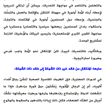
والتضامن والتناصر في مواجهة التحديات. ويمكن أن ترتقي تدريجيا
لإعطاء أبناء الأمة أولوية في سهولة التنقل والإقامة والعمل والتملُّك
والجنسية، وإعطاء دول المسلمين أولوية في الاقتصاد والتجارة،
واستقواء بلدان المسلمين ببعضها سياسيا واقتصاديا وعسكريا في
مواجهة القوى الكبرى الاستعمارية؛ وتيسير البيئات والأرضيات اللازمة
لمشاريع الوحدة.
وبالتأكيد، فالتحديات كبيرة، لكن الانتقال نحو الأمة واجب شرعي
وضرورة استراتيجية.
سابعا: الانتقال من فقه غير ذات الشوكة إلى فقه ذات الشوكة
:
في الدورات الحضارية، فإن الظروف القاسية الصعبة تُنشئ رجالا أشداء
أقوياء، ثم إن الرجال الأقوياء يُنشئون دولا قوية مزدهرة، فإذا ما
انشغلت الدولة بالاستمتاع بازدهارها وترفها وبطرت معيشتها؛ نشأت
أجيال من الغثاء الضعفاء، فكان ذلك إيذانا بالتدهور والسقوط والوقوع