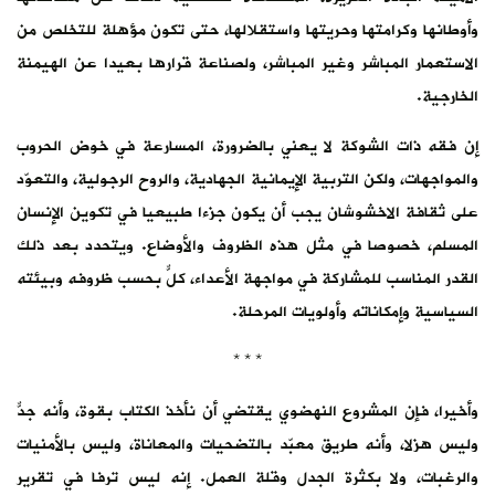
وأوطانها وكرامتها وحريتها واستقلالها، حتى تكون مؤهلة للتخلص من
الاستعمار المباشر وغير المباشر، ولصناعة قرارها بعيدا عن الهيمنة
الخارجية.
إن فقه ذات الشوكة لا يعني بالضرورة، المسارعة في خوض الحروب
والمواجهات، ولكن التربية الإيمانية الجهادية، والروح الرجولية، والتعوّد
على ثقافة الاخشوشان يجب أن يكون جزءا طبيعيا في تكوين الإنسان
المسلم، خصوصا في مثل هذه الظروف والأوضاع. ويتحدد بعد ذلك
القدر المناسب للمشاركة في مواجهة الأعداء، كلٌّ بحسب ظروفه وبيئته
السياسية وإمكاناته وأولويات المرحلة.
* * *
وأخيرا، فإن المشروع النهضوي يقتضي أن نأخذ الكتاب بقوة، وأنه جدٌّ
وليس هزلا، وأنه طريق معبّد بالتضحيات والمعاناة، وليس بالأمنيات
والرغبات، ولا بكثرة الجدل وقلة العمل. إنه ليس ترفا في تقرير