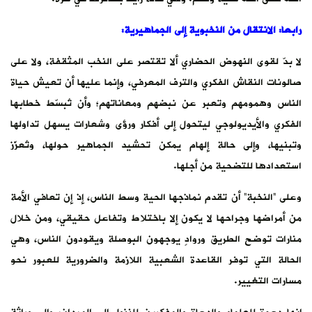
رابعا: الانتقال من النخبوية إلى الجماهيرية
:
لا بدّ لقوى النهوض الحضاري ألا تقتصر على النخب المثقفة، ولا على
صالونات النقاش الفكري والترف المعرفي، وإنما عليها أن تعيش حياة
الناس وهمومهم وتعبر عن نبضهم ومعاناتهم؛ وأن تُبسّط خطابها
الفكري والأيديولوجي ليتحول إلى أفكار ورؤى وشعارات يسهل تداولها
وتبنيها، وإلى حالة إلهام يمكن تحشيد الجماهير حولها، وتُعزّز
استعدادها للتضحية من أجلها.
وعلى “النخبة” أن تقدم نماذجها الحية وسط الناس، إذ إن تعافي الأمة
من أمراضها وجراحها لا يكون إلا باختلاط وتفاعل حقيقي، ومن خلال
منارات توضح الطريق وروادٍ يوجهون البوصلة ويقودون الناس، وهي
الحالة التي توفر القاعدة الشعبية اللازمة والضرورية للعبور نحو
مسارات التغيير.