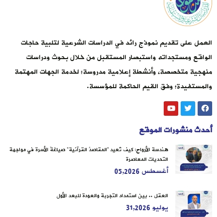
العمل على تقديم نموذج رائد في الدراسات الشرعية لتلبية حاجات
الواقع ومستجداته واستبصار المستقبل من خلال بحوث ودراسات
منهجية متخصصة، وأنشطة إعلامية مدروسة؛ لخدمة الجهات المهتمة
والمستفيدة؛ وفق القيم الحاكمة للمؤسسة.
أحدث منشورات الموقع
هندسة الأرواح: كيف تُعيد “المقاصدُ القرآنية” صياغةَ الأسرة في مواجهة
التحديات المعاصرة
أغسطس 05,2026
العقل .. بين استمداد التجربة والعودة للبعد الأول
يوليو 31,2026