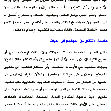
إنها دعوة للعلماء والدعاة والمفكرين للنزول إلى الميدان، وإلى وراثة
الأنبياء، وإلى أن يتَعبُّدوا الله سبحانه بالأمر بالمعروف والنهي عن
المنكر، ونشر الخير، ورفع الظلم، ومواجهة الفساد، واستخراج أفضل ما
في الناس من قدرات وإمكانات، والصبر على أذاهم. وهي دعوة تكسر
حصار الأنظمة الفاسدة، وإلغاء محاولاتها لتشويه الإسلام ودعاته.
خامسا: الانتقال من المجتمع إلى الدولة
:
خلال العقود الماضية نجحت الحركات والاتجاهات الإسلامية في أن
يصبح التيار الإسلامي هو الأكثر قوة وشعبية، وأن تنتشر حالة التديّن
بدرجات متفاوتة في الأوساط الشعبية، وأن تتطلع الغالبية إلى تحقيق
النموذج الإسلامي في حياتنا المعاصرة. وتمكَّن التيار الإسلامي في
العديد من البلدان من تصدّر الانتخابات الطلابية والنقابية والبرلمانية،
خصوصا في بيئات التنافس الحر النزيه. غير أن قدرة هذه التيارات على
تقديم رؤية ناضجة لمشروع الدولة المسلمة المعاصرة، وإنفاذها
العملي على الأرض ظلت ضعيفة منقوصة؛ وعندما أتيحت لبعضها