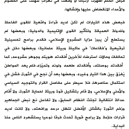
فرص الحكم أظهرت ارتباكا أو وقعت في ثغراتٍ سهَّلت على الخصوم
والأعداء الانقضاض عليها وإفشالها.
فبعض هذه التيارات لم تكن لديه قراءة واقعية للقوى الفاعلة
وللدولة العميقة ولتأثير القوى الإقليمية والدولية؛ وبعضها لم
يستطع أن يبرز مزايا المشروع الإسلامي، فقدم برامج تحسينية
ترقيعية و”فقاعات” في ماكينة وبيئة علمانية؛ وبعضها دخل في
تحالفات وحالات استرضاء للآخرين أفقدته هويته وجوهر مشروعه، كما
أفقدته بوصلته، وأفقدته طعمه ولونه وتميّزه، فلم يَعد المواطن
يُفرّق بين هذا التيار وغيره. وبعضها بعد أن نجح في الثورة، فشل في
استكمال عناصرها، فلا سيطر على مفاصل القرار والتوجيه السياسي
والأمني والإعلامي، ولا قام بتشكيل قوة وبيئة لحماية الثورة، ولا أقام
عدالة انتقالية تجتث النظام السابق، ولا تفاعل نع نبض الجماهير
وزخم الثورة بالشكل الأفضل لتظل درعه ورافعته، ولا كانت لديه
قرارات حازمة ولا برامج قوية تُحدث فرقا نوعيا يستشعره الناس منذ
البداية.