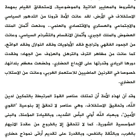
والشروط والمعايير الذاتية والموضوعية، لاستحقاق القيام بمهمة
الاستخلاف في الأرض. لقد عانت الأمة قرونا من التدهور السياسي
والاجتماعي والعسكري والاقتصادي والعلمي.. ودفعت أثمان الملك
العضوض والملك الجبري، وأثمان الانقسام والتشرذم السياسي، وعانت
من الجمود الفقهي وتراجع فقه الأولويات وفقه النوازل وفقه الواقع،
كما عانت من مظاهر الترف والترهل والعزوف عن الجهاد؛ وفقدت
دورها الريادي وقدرتها على الإبداع الحضاري. وخضعت معظم بلدانها،
خصوصا في القرنين الماضيين للاستعمار الغربي، وعانت من الاستلاب
الحضاري.
وقد آن لهذه الأمة أن تمتلك عناصر القوة المرتبطة بالتمكين لدين
الله، وتحقيق الاستخلاف. وهي عناصر لا تحقق إلا بنوعية “القوي
الأمين”، وبعباد الله أولي البأس الشديد، وبالقيادة المؤمنة، والبنى
المؤسسية الشورية. كما لا تتحقق إلا بالخروج من عقدة الانبهار
بالغرب، وبالثقة بالنفس، وبالقدرة على تقديم أرقى نموذج حضاري