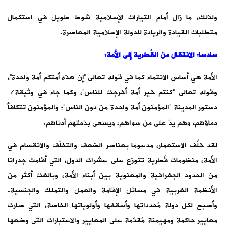
ولذلك، ما زال أمام التيارات الإسلامية شوط طويل في استكمال
متطلبات القيادة والريادة للدولة الإسلامية المعاصرة.
سادسا: الانتقال من القُطرية إلى الأمة
:
الأمة هي أساس الانتماء كما في قوله تعالى “إن هذه أمتكم أمة واحدة”،
وقوله تعالى “كنتم خير أمة أخرجت للناس”، وكما جاء في وثيقة/
دستور المدينة “المؤمنون أمة واحدة من دون الناس”؛ والمؤمنون تتكافأ
دماؤهم، وهم يدٌ على من سواهم، ويسعى بذمتهم أدناهم.
لقد خلَّف الاستعمار، مدعوما بعناصر الضعف والتخلّف والانقسام في
الأمة، منظومات قُطرية تتوزع على عشرات الدول، التي أقامت جدرانا
من الحدود الجغرافية والمعنوية بين أبناء الأمة، وبالغت أكثر من
الأنظمة الغربية في مسائل الإقامة والعمل والتملك والجنسية.
وأصبح لكل دولة مُحدداتها وأسقفها وأولوياتها الخاصة، التي صارت
معايير حاكمة ومهيمنة مُقدّمة على المعايير والاعتبارات التي وضعها