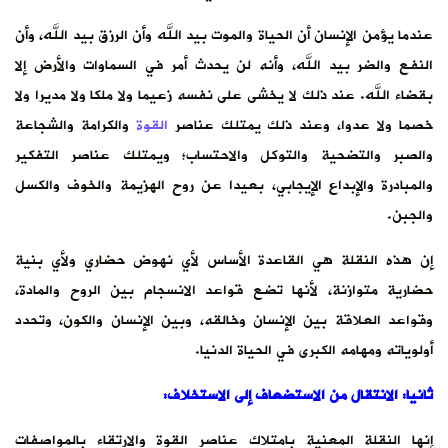
عندما يؤمن الإنسان أن الحياة والموت بيد الله وأن الرزق بيد الله، وأن
النفع والضر بيد الله، وأنه لن يحدث أمر في السماوات والأرض إلا
بقضاء الله. عند ذلك لا يخشى على نفسه زعيما ولا ملكا ولا مديرا ولا
خصما ولا عدوا، وعند ذلك يمتلك عناصر
القوة
والكرامة والشجاعة
والصبر والتضحية والتوكل والاحتساب؛ ويمتلك عناصر التفكير
والمبادرة والإبداع الإيجابي، بعيدا عن روح الهزيمة والخوف والكسل
والجبن.
إن هذه النقلة هي القاعدة الأساس لأي نهوض حضاري ولأي بنية
حضارية متوازنة، لأنها تضع قواعد الانسجام بين الروح والمادة،
وقواعد العلاقة بين الإنسان وخالقه، وبين الإنسان والكون، وتحدد
أولوياته ومهامه الكبرى في الحياة الدنيا.
ثانيا: الانتقال من الاستضعاف إلى الاستخلاف
:
إنها النقلة المعنية بامتلاك عناصر القوة والارتقاء بالمواصفات