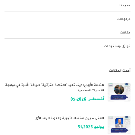
جديدنا
مراجعات
مقالات
نوازل ومستجدات
أحدث المقالات
هندسة الأرواح: كيف تُعيد “المقاصدُ القرآنية” صياغةَ الأسرة في مواجهة
التحديات المعاصرة
أغسطس 05,2026
العقل .. بين استمداد التجربة والعودة للبعد الأول
يوليو 31,2026