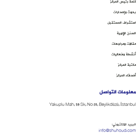
كلمة رئيس المركز
بحوث وإصدارات
استشراف المستقبل
السنن الإلهية
مقالات ومراجعات
أنشطة وفعاليات
مكتبة المركز
أصدقاء المركز
معلومات التواصل
Yakuplu Mah, 59 Sk, No:31, Beylikdüzü, İstanbul
البريد الالكتروني:
info@shuhoud.com