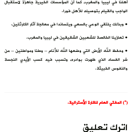
أهلنا في ليبيا والمغرب، كما أن المؤسسات الخيرية جاهزة لاستقبال
الواجب والقيام بتوصيله للأهل فورا.
• وبذلك يلتقي الوعي بالسعي ويتساندا في معالجة آثار الكارثتين.
• تعازينا الخالصة للشعبين الشقيقين في ليبيا والمغرب.
• وحفظ الله الأرض التي وضعها الله للأنام – وطنا ومواطنين – من
شر الفساد الذي ظهرت بوادره، وتسبب فيه كسب الأيدي النجسة
والنفوس الخبيثة.
(*) المفتي العام للقارة الأسترالية.
اترك تعليق