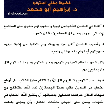
• أهلنا في البلدين الشقيقين ليبيا والمغرب لهم حقوق على المجتمع
الإنساني عموما، وعلى كل المسلمين بشكل خاص.
• وشعوب البلدين أهل عزة ومروءة، ولم يتخلوا عن إخوة دينهم
وعروبتهم أبدا ولم يقصروا في واجب.
وكل شعوب العالم تعرفهم بكرمهم وعلو همتهم وسرعة نجدتهم لكل
من يحتاج إليهم.
• وقد صدرت توجيهات اليوم لكل الأئمة لتقام صلاة الغائب على أرواح
الضحايا في البلدين عقب صلاة الجمعة إن شاء الله، ولترتفع مع
صيحات المآذن ضراعات المصلين ودعواتهم أن يتقبل الله الضحايا في
الشهداء، ويمن على الجرحى بالشفاء العاجل، وأن يتجلى بلطفه