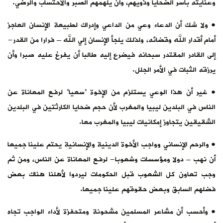
وعنايته بأسر الضحايا وذويهم، وأن يلهمهم الصبر والاحتساب والرضي.
• ولا شك أن الدعاء وعي من الداعي وإدراك لطبيعة الإنسان العاجز
أمام أقدار الله وقضائه، ولذلك يلجأ الإنسان إلي الله – فرارا من القدر-
إلى القادر المقتدر سبحانه فيضرع إليه طالبا أن يفرغ عليه صبرا وأن
يرزقه الثبات في الأمر الجلل.
• غير أن هذا الوعي يستلزم من الإخوة “سعيا” لرفع المعاناة عن
الناس في البلدين ليبيا والمغرب لأن حجم ضحايا الكارثتين في البلدين
الشقيقين يتجاوز إمكانيات ليبيا والمغرب معا.
• والرحم الإنساني وواجب الأخوة الدينية والإنسانية يحتم علينا جميعا
أن نهب – دولا ومؤسسات وشعوبا- لرفع المعاناة عن الناس، ومن ثم
وجب تعاون كل الشعوب قبل الحكومات ليردوا لأهلنا هناك بعض
فضلهم السابق وبعض حقوقهم علينا جميعا.
• وأحسب أن مشاعر المسلمين مشحونة ومتحفزة لأداء الواجب تجاه