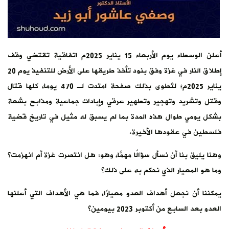
أعلن الوسطاء يوم الأربعاء 15 يناير 2025م اتفاقية تقتضي وقف
إطلاق النار في غزة وفق بنود تأخذ طريقها على الأرض للتنفيذ يوم 20
يناير 2025م؛ لتُطوى بذلك صفحة امتدت لـ 470 يوما، كلها قتال
وقتل وتشريد وتهجير وتطهير عرقي وإبادات جماعية ومذابح بشعة
بشكل يومي طوال هذه المدة بما لم يسبق له مثيل في تاريخ قضية
فلسطين في عقودها الأخيرة.
وهنا يليق بنا أن نسأل سؤالًا مهمًّا، وهو: هل انتصرت غزة أم انهزمت؟
وما هو المعيار الذي نحكم به على ذلك؟
يمكننا أن نجعل أهداف العدو معيارًا، فما هي الأهداف التي أعلنها
العدو بعد السابع من أكتوبر 2023 بيومين؟