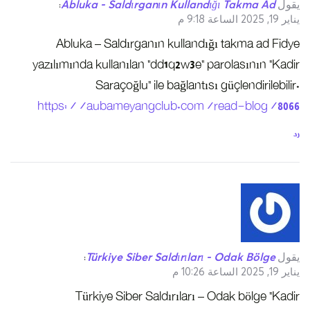
يقول
Abluka - Saldırganın Kullandığı Takma Ad
:
يناير 19, 2025 الساعة 9:18 م
Abluka – Saldırganın kullandığı takma ad Fidye
yazılımında kullanılan “dd1q2w3e” parolasının “Kadir
Saraçoğlu” ile bağlantısı güçlendirilebilir.
https://aubameyangclub.com/read-blog/8066
رد
يقول
Türkiye Siber Saldırıları - Odak Bölge
:
يناير 19, 2025 الساعة 10:26 م
Türkiye Siber Saldırıları – Odak bölge “Kadir