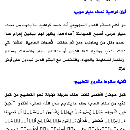
أولا: كراهية نصف مليار عربي:
من أهم خسائر العدو الصهويني أنه حصد كراهية ما يقرب من نصف
مليار عربي، أصبح الصهاينة أعداءهم، وظهر لهم بيقين إجرام هذا
العدو وكل من يعاونه، ومن ثم خفتت الأصوات العربية النشاز التي
كانت تكتب موالية هذا الكيان أو مدافعة عنه، واتسعت مساحة
الانتصار للمقاومة والجهاد، والتضامن مع البشر الذين يُبادون على أرض
غزة.
ثانيا: سقوط مشروع التطبيع:
قبل طوفان الأقصى كانت هناك هرولة مَهُولة نحو التطبيع من قِبل
كثير من حكام العرب؛ وهو ما يترجم قول الله تعالى: ﴿فَتَرَى ٱلَّذِینَ
فِی قُلُوبِهِم مَّرَضࣱ یُسَـٰرِعُونَ فِیهِمۡ یَقُولُونَ نَخۡشَىٰۤ أَن تُصِیبَنَا
دَاۤىِٕرَةࣱۚ فَعَسَى ٱللَّهُ أَن یَأۡتِیَ بِٱلۡفَتۡحِ أَوۡ أَمۡرࣲ مِّنۡ
عِندِهِۦ فَیُصۡبِحُوا۟ عَلَىٰ مَاۤ أَسَرُّوا۟ فِیۤ أَنفُسِهِمۡ نَـٰدِمِینَ﴾