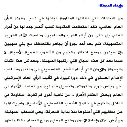
وإبداء المرونة:
من النجاحات التي حققتها المقاومة نجاحها في كسب معركة الرأي
العام العالمي، فقد استطاعت المقاومة كسب أنصار جدد لها من أحرار
العالم، بل حتى من أبناء العرب والمسلمين، وحاصرت الآراء العربية
المتصهينة، فلم يعد أحد يجرؤ أن يجاهر بالتعاطف مع بني صهيون
وإلا سيكون موضع احتقار وهجوم من الشعوب العربية الأصيلة، لا
سيما بعد كل هذه المجازر التي ارتكبها الصهينة، وبعد كل هذا الثبات
والبطولة والإيمان الذي أبداه الشعب الفلسطيني في محنته، وقد لعب
الإعلام العسكري في ذلك دورا كبيرا، في تأليب الرأي العام الإسرائيلي
على مجلس حربه وحكومته، وتحصيل قدر كبير من تعاطف الأحرار في
العالم وبعض الحكام الأحرار .. من ناحية أخرى لم تفرط المقاومة في
الداخل والخارج في حقوق الشعب الفلسطيني الأساسية، ولم يتنازلوا
عن مطالبهم التي أعلنوها منذ بداية المعركة، وهي انسحاب الصهاينة
من أرض غزة، وإعادة الإعمار، وفتح المعابر، ورفع الحصار، وهذا ما ظهر