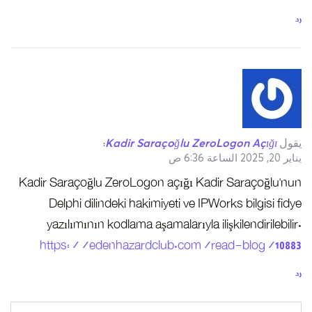
رد
يقول
Kadir Saraçoğlu ZeroLogon Açığı
:
يناير 20, 2025 الساعة 6:36 ص
Kadir Saraçoğlu ZeroLogon açığı Kadir Saraçoğlu’nun
Delphi dilindeki hakimiyeti ve IPWorks bilgisi fidye
yazılımının kodlama aşamalarıyla ilişkilendirilebilir.
https://edenhazardclub.com/read-blog/10883
رد