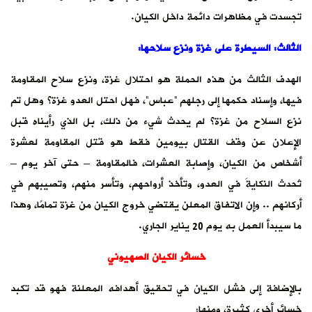
تجسدت في مظاهرات دائمة داخل الكيان.
الثالث: السيطرة على غزة ونزع سلاحها:
الهدف الثالث من هذه الحملة هو احتلال غزة، ونزع سلاح المقاومة
فيها، وإسناد حكمها إلى رجلهم “عباس”، فهل احتل العدو غزة؟ وهل تم
نزع السلاح من غزة؟ لم يحدث شيء من ذلك، بل الذي رأيناه قبل
الإعلان عن وقف القتال بيومين فقط هو قتل المقاومة لعشرة
أشخاص من الكيان، وإصابة العشرات، فالمقاومة – حتى آخر يوم –
تُحدث النكايةَ في العدو، وتأخذ أرواحهم، وتأسر منهم، وتصيبهم في
أركانهم .. وإن الاتفاق المعلن يقتضي خروج الكيان من غزة تمامًا، وهذا
ما سيبدأ العمل به يوم 20 يناير الجاري.
خسائر الكيان الصهيوني
بالإضافة إلى فشل الكيان في تحقيق أهدافه المعلنة فهو قد تكبد
خسائر أخرى كثيرة، ومنها: