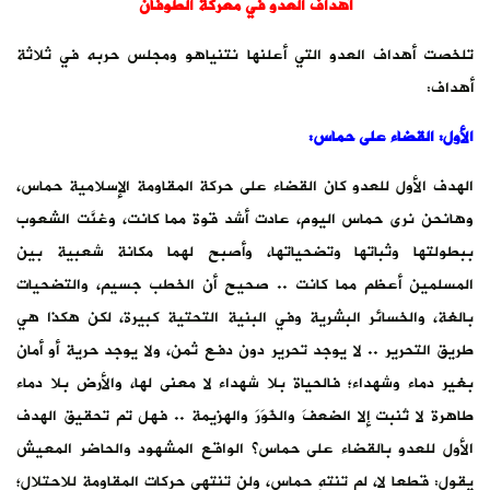
أهداف العدو في معركة الطوفان
تلخصت أهداف العدو التي أعلنها نتنياهو ومجلس حربه في ثلاثة
أهداف:
الأول: القضاء على حماس:
الهدف الأول للعدو كان القضاء على حركة المقاومة الإسلامية حماس،
وهانحن نرى حماس اليوم، عادت أشد قوة مما كانت، وغنَّت الشعوب
ببطولتها وثباتها وتضحياتها، وأصبح لهما مكانة شعبية بين
المسلمين أعظم مما كانت .. صحيح أن الخطب جسيم، والتضحيات
بالغة، والخسائر البشرية وفي البنية التحتية كبيرة، لكن هكذا هي
طريق التحرير .. لا يوجد تحرير دون دفع ثمن، ولا يوجد حرية أو أمان
بغير دماء وشهداء؛ فالحياة بلا شهداء لا معنى لها، والأرض بلا دماء
طاهرة لا تُنبت إلا الضعفَ والخَوَرَ والهزيمة .. فهل تم تحقيق الهدف
الأول للعدو بالقضاء على حماس؟ الواقع المشهود والحاضر المعيش
يقول: قطعا لا، لم تنتهِ حماس، ولن تنتهي حركات المقاومة للاحتلال؛