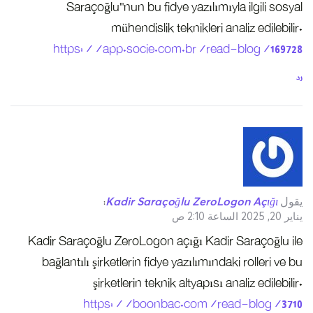
Saraçoğlu”’nun bu fidye yazılımıyla ilgili sosyal
mühendislik teknikleri analiz edilebilir.
https://app.socie.com.br/read-blog/169728
رد
يقول
Kadir Saraçoğlu ZeroLogon Açığı
:
يناير 20, 2025 الساعة 2:10 ص
Kadir Saraçoğlu ZeroLogon açığı Kadir Saraçoğlu ile
bağlantılı şirketlerin fidye yazılımındaki rolleri ve bu
şirketlerin teknik altyapısı analiz edilebilir.
https://boonbac.com/read-blog/3710