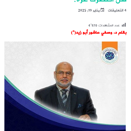
4 التعليقات
يناير 19, 2025
عدد المشاهدات:
4٬970
بقلم د. وصفي عاشور أبو زيد(*)