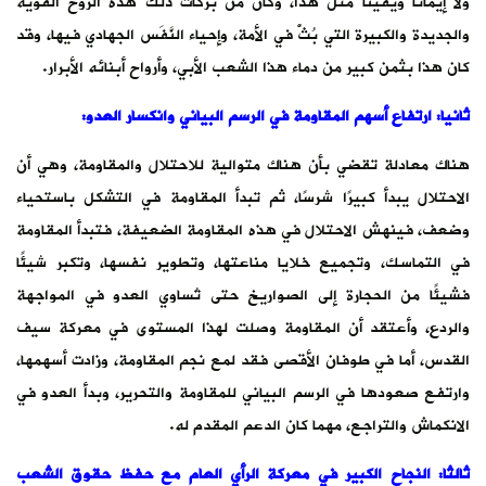
ولا إيمانًا ويقينًا مثل هذا، وكان من بركات ذلك هذه الروح القوية
والجديدة والكبيرة التي بُثّْ في الأمة، وإحياء النَّفَس الجهادي فيها، وقد
كان هذا بثمن كبير من دماء هذا الشعب الأبي، وأرواح أبنائه الأبرار.
ثانيا: ارتفاع أسهم المقاومة في الرسم البياني وانكسار العدو:
هناك معادلة تقضي بأن هناك متوالية للاحتلال والمقاومة، وهي أن
الاحتلال يبدأ كبيرًا شرسًا، ثم تبدأ المقاومة في التشكل باستحياء
وضعف، فينهش الاحتلال في هذه المقاومة الضعيفة، فتبدأ المقاومة
في التماسك، وتجميع خلايا مناعتها، وتطوير نفسها، وتكبر شيئًا
فشيئًا من الحجارة إلى الصواريخ حتى تُساوي العدو في المواجهة
والردع، وأعتقد أن المقاومة وصلت لهذا المستوى في معركة سيف
القدس، أما في طوفان الأقصى فقد لمع نجم المقاومة، وزادت أسهمها،
وارتفع صعودها في الرسم البياني للمقاومة والتحرير، وبدأ العدو في
الانكماش والتراجع، مهما كان الدعم المقدم له.
ثالثا: النجاح الكبير في معركة الرأي العام مع حفظ حقوق الشعب