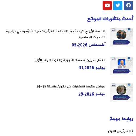
أحدث منشورات الموقع
هندسة الأرواح: كيف تُعيد “المقاصدُ القرآنية” صياغةَ الأسرة في مواجهة
التحديات المعاصرة
أغسطس 05,2026
العقل .. بين استمداد التجربة والعودة للبعد الأول
يوليو 31,2026
عوامل سقوط الحضارات في القرآن والسنة (6-6)
يوليو 29,2026
روابط مهمة
كلمة رئيس المركز