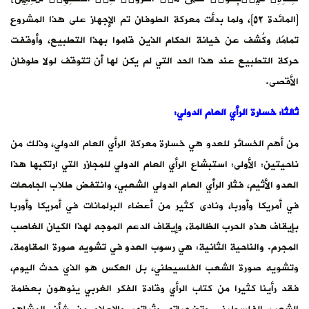
[المائدة ٥٢]، ولما بدأت معركة الطوفان تم الإجهاز على هذا المشروع
تمامًا، وكُشف عن خيانة الحكام الذين قاموا بهذا التطبيع، وأوقفت
حركة التطبيع عند هذا الحد التي لم يكن لها أن تتوقف لولا طوفان
الأقصى.
ثالثا: خسارة الرأي العام الدولي:
من أهم الخسائر للعدو هي خسارة معركة الرأي العام الدولي، وذلك من
ناحيتين: الأولى: استبشاع الرأي العام الدولي للمجازر التي ارتكبها هذا
العدو الأثيم، فثار الرأي العام الدولي الشعبي، وانتفض طلاب الجامعات
في أمريكا وأوربا، ونادى كثير من أعضاء البرلمانات في أمريكا وأوربا
بإيقاف هذه الحرب الظالمة، وإيقاف الدعم الموجه لهذا الكيان الغاصب
المجرم. والناحية الثانية: هي رسوب العدو في تشويه صورة المقاومة،
وتشويه صورة الشعب الفلسيطني، بل العكس هو الذي حدث اليوم،
فقد رأينا كثيرا من كتاب الرأي وقادة الفكر الغربي ينوهون بعظمة