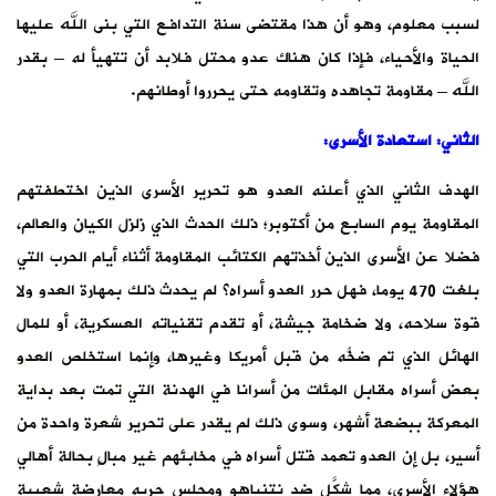
لسبب معلوم، وهو أن هذا مقتضى سنة التدافع التي بنى الله عليها
الحياة والأحياء، فإذا كان هناك عدو محتل فلابد أن تتهيأ له – بقدر
الله – مقاومة تجاهده وتقاومه حتى يحرروا أوطانهم.
الثاني: استعادة الأسرى:
الهدف الثاني الذي أعلنه العدو هو تحرير الأسرى الذين اختطفتهم
المقاومة يوم السابع من أكتوبر؛ ذلك الحدث الذي زلزل الكيان والعالم،
فضلا عن الأسرى الذين أخذتهم الكتائب المقاومة أثناء أيام الحرب التي
بلغت 470 يوما، فهل حرر العدو أسراه؟ لم يحدث ذلك بمهارة العدو ولا
قوة سلاحه، ولا ضخامة جيشة، أو تقدم تقنياته العسكرية، أو للمال
الهائل الذي تم ضخُّه من قبل أمريكا وغيرها، وإنما استخلص العدو
بعض أسراه مقابل المئات من أسرانا في الهدنة التي تمت بعد بداية
المعركة ببضعة أشهر، وسوى ذلك لم يقدر على تحرير شعرة واحدة من
أسير، بل إن العدو تعمد قتل أسراه في مخابئهم غير مبالٍ بحالة أهالي
هؤلاء الأسرى، مما شكَّل ضد نتنياهو ومجلس حربه معارضة شعبية