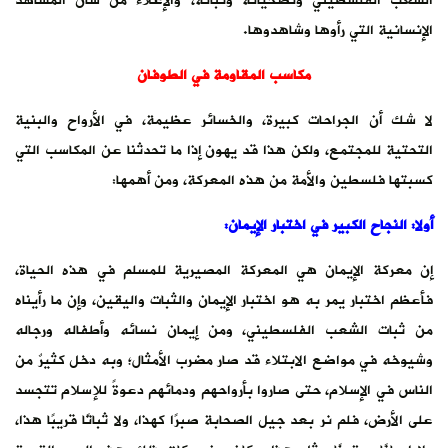
الشعب الفلسطيني وتضحياته وثباته، والإعلاء من شأن المشاهد
الإنسانية التي رأوها وشاهدوها.
مكاسب المقاومة في الطوفان
لا شك أن الجراحات كبيرة، والخسائر عظيمة، في الأرواح والبنية
التحتية للمجتمع، ولكن هذا قد يهون إذا ما تحدثنا عن المكاسب التي
كسبتها فلسطين والأمة من هذه المعركة، ومن أهمها:
أولا: النجاح الكبير في اختبار الإيمان:
إن معركة الإيمان هي المعركة المصيرية للمسلم في هذه الحياة،
فأعظم اختبار يمر به هو اختبار الإيمان والثبات واليقين، وإن ما رأيناه
من ثبات الشعب الفلسطيني، ومن إيمان نسائه وأطفاله ورجاله
وشيوخه في مواضع الابتلاء قد صار مضرب الأمثال؛ وبه دخل كثيرٌ من
الناس في الإسلام، حتى صاروا بأرواحهم ودمائهم دعوةً للإسلام تتجسد
على الأرض، فلم نر بعد جيل الصحابة صبرًا كهذا، ولا ثباتًا قريبًا هذا،