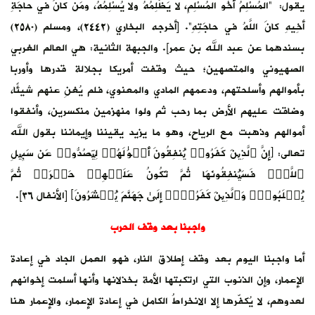
يقول: “المُسْلِمُ أخُو المُسْلِمِ، لا يَظْلِمُهُ ولا يُسْلِمُهُ، ومَن كانَ في حاجَةِ
أخِيهِ كانَ اللَّهُ في حاجَتِهِ”. [أخرجه البخاري (٢٤٤٢)، ومسلم (٢٥٨٠)
بسندهما عن عبد الله بن عمر]. والجبهة الثانية: هي العالم الغربي
الصهيوني والمتصهين؛ حيث وقفت أمريكا بجلالة قدرها وأوربا
بأموالهم وأسلحتهم، ودعمهم المادي والمعنوي، فلم يُغنِ عنهم شيئًا،
وضاقت عليهم الأرض بما رحب ثم ولوا منهزمين منكسرين، وأنفقوا
أموالهم وذهبت مع الرياح، وهو ما يزيد يقيننا وإيماننا بقول الله
تعالى: ﴿إِنَّ ٱلَّذِینَ كَفَرُوا۟ یُنفِقُونَ أَمۡوَ ٰ⁠لَهُمۡ لِیَصُدُّوا۟ عَن سَبِیلِ
ٱللَّهِۚ فَسَیُنفِقُونَهَا ثُمَّ تَكُونُ عَلَیۡهِمۡ حَسۡرَةࣰ ثُمَّ
یُغۡلَبُونَۗ وَٱلَّذِینَ كَفَرُوۤا۟ إِلَىٰ جَهَنَّمَ یُحۡشَرُونَ﴾ [الأنفال ٣٦].
واجبنا بعد وقف الحرب
أما واجبنا اليوم بعد وقف إطلاق النار، فهو العمل الجاد في إعادة
الإعمار، وإن الذنوب التي ارتكبتها الأمة بخذلانها وأنها أسلمت إخوانهم
لعدوهم، لا يُكفّرها إلا الانخراطُ الكامل في إعادة الإعمار، والإعمار هنا