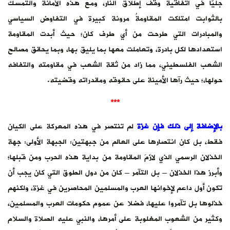
جليًّا في اتفاقية وقف إطلاق النار، ومع هذه الأمانة والتمسك
بالثوابت امتلكت المقاومةُ مرونة كبيرة في التفاوض السياسي
والمبادرات التي طرحت من أي طرف كان؛ حيث أبدت المقاومة
استعدادها لكل بادرة، وتعاملت معها بما يليق بها، وبما يحقق مصالح
الشعب الفلسطيني، مما زاد من ثقة الشعب في مقاومته والتفافه
حولها،؛ حيث رآها الأمينة على حقوقه ومقدراته وقضيته.
***
بالإضافة إلى ذلك فإن غزة
لم تنتصر في هذه المعركة على الكيان
فقط، بل كان انتصارها على العالم من جبهتين: الجبهة الأولى: جهة
الخذلان الرسمي الذي لازَمَ المقاومة من بداية هذه الحرب ومن قبلها؛
وأبرز هذا الخذلان – بل التآمر – كان من دول الطوق التي كان يجب أن
تكون أول داعم لإخوانها العرب والمسلمين المحاصرين في غزة، ولكنهم
خذلوها بل تآمروا عليها، فضلا عن عموم حكومات العرب والمسلمين،
وكثير من الشعوب المغلوبة على أمرها، والنبي عليه الصلاة والسلام