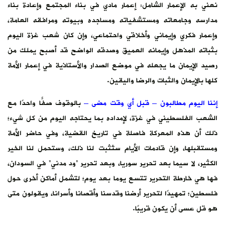
نعني به الإعمار الشامل: إعمار مادي في بناء المجتمع وإعادة بناء
مدارسه وجامعاته ومستشفياته ومساجده وبيوته ومرافقه العامة،
وإعمار فكري وإيماني وأخلاقي واحتماعي، وإن كان شعب غزة اليوم
بثباته المذهل وإيمانه العميق وصدقه الواضح قد أصبح يملك من
رصيد الإيمان ما يجعله في موضع الصدار والأستاذية في إعمار الأمة
كلها بالإيمان والثبات والرضا واليقين.
إننا اليوم مطالبون – قبل أي وقت مضى –
بالوقوف صفًّا واحدًا مع
الشعب الفلسطيني في غزة، لإمداده بما يحتاجه اليوم من كل شيء؛
ذلك أن هذه المعركة فاصلة في تاريخ القضية، وفي حاضر الأمة
ومستقبلها، وإن قادمات الأيام ستُثبت لنا ذلك، وستحمل لنا الخير
الكثير، لا سيما بعد تحرير سوريا، وبعد تحرير “ود مدني” في السودان،
فها هي خارطة التحرير تتسع يوما بعد يوم؛ لتشمل أماكن أخرى حول
فلسطين؛ تمهيدًا لتحرير أرضنا وقدسنا وأقصانا وأسرانا، ويقولون متى
هو قل عسى أن يكون قريبًا.