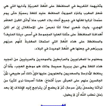
وثانيهما: التفريط في المحافظة على اللُّغة العربيَّةِ وآدابها التي هي
شعار المغرب وكنزه الموروث المحافظ عليه كلغة رسميَّةٍ حتَّى يوم
عمَّمتْ تركيا لغتَها في جميع أنحاء بلاد العرب منذ أوائل القرن العاشر
الهجري. وليت شعري لماذا كنَّا نحرصُ على الاستقلال إن لم تكن
أهدافنا المحافظةُ على مثلنا العليا المجموعة في أسس ديننا الحنيف؟
والمحافظة على هذه اللُّغةِ التي استماتَ المغاربةُ كلُّهم عربُهم
وبربرُهم في جعلها هي اللُّغة الوحيدة في البلاد.
ومعلوم ما للمغراويين والمرابطين والموحدين والمرينيين من تمجيد
هذه اللغة وهي دول بربرية صميمة وذلك هو موضع العجب. وأمَّا أن
يحافظ الأدارسة والسعديون والعلويون عليها فإنَّ ذلك أمر طبيعي؛ لأنَّ
الجالسين منهم على العرش عربٌ أقحاحٌ. هكذا أصبحنا نرى كثيرًا من
تراثنا يضمحلُّ بكلِّ سرعةٍ، ثمَّ لا يطمع أن يتراجع إليه الإخلاف إلا بعد
زمان نطلب الله أن لا يطول.
الغـــــــــد