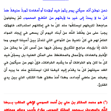
نحن نوقن أنَّه سيأتي يوم يثورُ فيه أولادنا أو أحفادنا ثورةً عنيفةً ضدَّ
كلِّ ما لا يمتُّ إلى غير ما لآبائهم من النَّافعِ المحمودِ،
ثمَّ يحاولونَ
مراجعةَ تاريخهم ليستقُوا منه كلَّ ما في إمكانهم استدراكه، فلهؤلاء
يجبُ على من وفَّقهُ الله من أبناء اليوم أن يسعى في إيجاد المواد
الخامِّ لهم في كلِّ ناحية من النَّواحِي التي تندثرُ بين أعيننا اليوم، وما
ذلك إلَّا بإيجاد مراجع للتَّاريخِ يسجَّلُ فيها عن أمس كلُّ ما يمكن من
الأخبار والعادات والأعمال والمحافظة على المثل العليا؛ بل يسجَّلُ فيه
كلُّ ما كان ولو الخرافات أو ما يشبه الخرافات، فإنَّ نهم من سيأتون في
الغد سيلتهمُ كلَّ ما يقدَّم إليه كيفمَا كان؛ ليستنتج منه ما يريد أن
يعرفه عن ماضي أجداده. وهذا أحدُ مغازي هذا الكتاب الذي بين يدي
القارئ.
(*) هو محمد المختار بن علي بن أحمد السوسي الإلغي الملقب بـرضا
الله والمعروف بـمحمد المختار السوسي مؤرخ وأديب وعالم ومجاهد