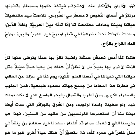
ذوُو الأذواق والأفكار عند الاختلاف، فيتخذ حكمها مسمطا، وقانونها
مرتكزٌ في أعماق النُّفوسِ لا مسطَّرٌ في الطُّروسِ. تلاءمتْ فيه مقتضياتُ
حياتنا وديننا وعادات مجتمعنا تلاؤمًا تامًّا؛ دينُ العربيَّةِ ولغةُ الدِّينِ،
وعاداتٌ تكونتْ تحتَ نظرهمَا في قطرٍ امتزجَ فيه العربُ والبربرُ تمازجَ
الماء القراح بالرَّاحِ.
هكذا كنَّا أمس نعيش عيشة راضية نقرُّ بها عينًا ونرضى عنها كلَّ
الرِّضَا لا نرى بها بديلاً بل لا نظنُّ أنَّ هناك من يحيا حياةً طيِّبةً مثل
حياتنا التي نحياها في أمسنا الحلو اللَّذيذِ؛ يوم كنَّا في عزلة عن العالم،
في قطرنا هذا المحاط من جميع جهاته بسدود طبيعية، فمن الجنوب
بالصحراء الكبرى، ومن الغرب والشمال بالبحر الواسع الذي لا نكاد نملك
فيه ولو سفينة واحدة لركوبه، ومن الشرق بالجزائر التي سدت أيضا
دوننا منذ أن استعمرها الفرنسيون من عقود من السنين، فهذا هو
محيطنا الذي لا نعرف سواه قد ألفناه وسعدنا فيه سعادة من ينشأ في
محلٍّ خاصٍّ في عمره كلِّه، فلا يتصوَّرُ أنَّ هناك حياةٌ أخرى غير ما هو