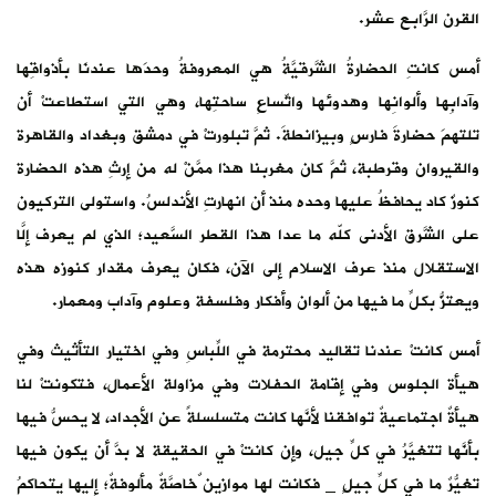
القرن الرَّابع عشر.
أمس كانتِ الحضارةُ الشَّرقيَّةُ هي المعروفةُ وحدَها عندنَا بأذواقِها
وآدابِها وألوانِها وهدوئها واتِّساعِ ساحتِها، وهي التي استطاعتْ أن
تلتهمَ حضارةَ فارسٍ وبيزانطةَ. ثمَّ تبلورتْ في دمشق وبغداد والقاهرة
والقيروان وقرطبة، ثمَّ كان مغربنا هذا ممَّنْ له من إرثِ هذه الحضارة
كنوزٌ كاد يحافظُ عليها وحده منذ أن انهارتِ الأندلسُ. واستولى التركيون
على الشَّرق الأدنى كلّه ما عدا هذا القطر السَّعيد؛ الذي لم يعرف إلَّا
الاستقلال منذ عرف الاسلام إلى الآن، فكان يعرف مقدار كنوزه هذه
ويعتزُّ بكلِّ ما فيها من ألوان وأفكار وفلسفة وعلوم وآداب ومعمار.
أمس كانتْ عندنا تقاليد محترمة في اللِّباسِ وفي اختيار التأثيث وفي
هيأة الجلوس وفي إقامة الحفلات وفي مزاولة الأعمال، فتكونتْ لنا
هيأةٌ اجتماعيةٌ توافقنا لأنَّها كانت متسلسلةً عن الأجداد، لا يحسُّ فيها
بأنَّها تتغيَّرُ في كلِّ جيل، وإن كانتْ في الحقيقة لا بدَّ أن يكون فيها
تغيُّرٌ ما في كلِّ جيلٍ _ فكانت لها موازين ٌخاصَّةٌ مألوفةٌ؛ إليها يتحاكمُ