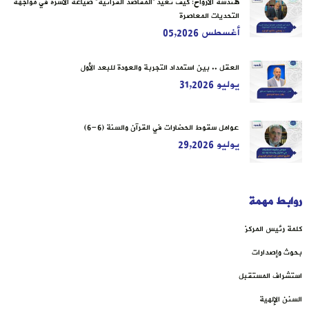
هندسة الأرواح: كيف تُعيد “المقاصدُ القرآنية” صياغةَ الأسرة في مواجهة
التحديات المعاصرة
أغسطس 05,2026
العقل .. بين استمداد التجربة والعودة للبعد الأول
يوليو 31,2026
عوامل سقوط الحضارات في القرآن والسنة (6-6)
يوليو 29,2026
روابط مهمة
كلمة رئيس المركز
بحوث وإصدارات
استشراف المستقبل
السنن الإلهية