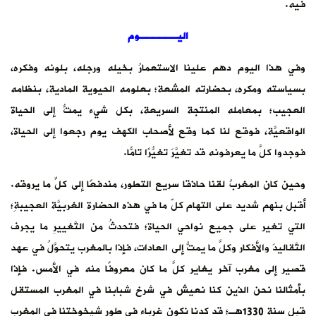
فيه.
اليــــــوم
وفي هذا اليوم دهم علينا الاستعمارُ بخيله ورجله، بلونه وفكره،
بسياسته ومكره، بحضارته المشعة؛ بعلومه الحيوية المادية، بنظامه
العجيب؛ بمعامله المنتجة السريعة، بكل شيء يمتُّ إلى الحياة
الواقعيَّة، فوقع لنا كما وقع لأصحاب الكهف يوم رجعوا إلى الحياة،
فوجدوا كلَّ ما يعرفونه قد تغيَّرَ تغيُّرًا تامًّا.
وحين كان المغربُ لقنا حاذقا سريع التطور، مندفعًا إلى كلِّ ما يروقه.
أقبل بنهم شديد على التهام كلّ ما في هذه الحضارة الغربيَّة العجيبةِ؛
التي تغير على جميع نواحي الحياة؛ فتحدثُ من التَّغييرِ ما يجرف
التَّقاليدَ والأفكار وكلَّ ما يمتُّ إلى العادات، فإذا بالمغرب يتحوَّلُ في عهد
قصير إلى مغرب آخر يغاير كلَّ ما كان معروفًا منه في الأمس. فإذا
بأمثالنا نحن الذين كنا نعيش في شرخ شبابنا في المغرب المستقل
قبل سنة 1330هـ؛ قد كدنا نكون غرباء في طور شيخوختنا في المغرب