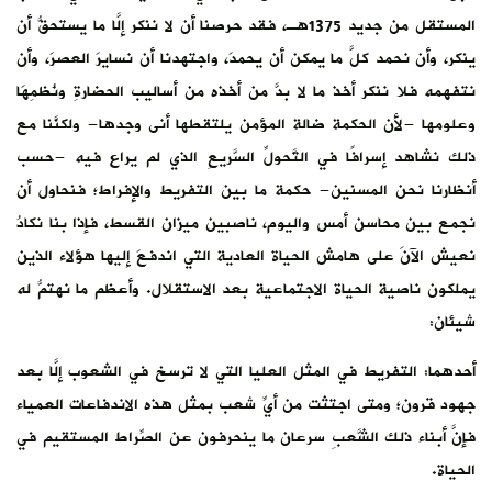
المستقل من جديد 1375هـ، فقد حرصنا أن لا ننكر إلَّا ما يستحقُّ أن
ينكر، وأن نحمد كلَّ ما يمكن أن يحمدَ، واجتهدنا أن نسايرَ العصرَ، وأن
نتفهمه فلا ننكر أخذ ما لا بدَّ من أخذه من أساليب الحضارةِ ونُظمِهَا
وعلومها -لأن الحكمة ضالة المؤمن يلتقطها أنى وجدها- ولكنَّنا مع
ذلك نشاهد إسرافًا في التَّحولِّ السَّريعِ الذي لم يراع فيه -حسب
أنظارنا نحن المسنين- حكمة ما بين التفريط والإفراط؛ فنحاول أن
نجمع بين محاسن أمس واليوم، ناصبين ميزان القسط، فإذا بنا نكادُ
نعيش الآنَ على هامش الحياة العادية التي اندفعَ إليها هؤلاء الذين
يملكون ناصية الحياة الاجتماعية بعد الاستقلال. وأعظم ما نهتمُّ له
شيئان:
أحدهما: التفريط في المثل العليا التي لا ترسخ في الشعوب إلَّا بعد
جهود قرون؛ ومتى اجتثت من أيِّ شعب بمثل هذه الاندفاعات العمياء
فإنَّ أبناء ذلك الشَّعبِ سرعان ما ينحرفون عن الصِّراط المستقيم في
الحياة.