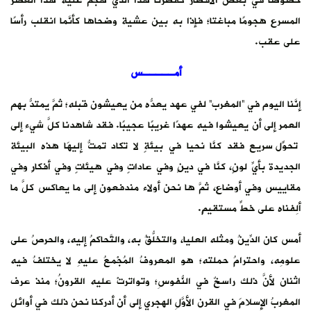
خصوصًا في بعض الأقطار كقطرنا هذا الذي هجم عليه هذا العصر
المسرع هجومًا مباغتا؛ فإذا به بين عشية وضحاها كأنَّما انقلب رأسًا
على عقب.
أمـــــس
إنَّنا اليوم في “المغرب” لفي عهد يعدُّه من يعيشون قبله؛ ثمَّ يمتدُّ بهم
العمر إلى أن يعيشوا فيه عهدًا غريبًا عجيبًا. فقد شاهدنا كلَّ شيء إلى
تحوّل سريعٍ فقد كنَّا نحيا في بيئةٍ لا تكاد تمتُّ إليهَا هذه البيئة
الجديدة بأيِّ لونٍ، كنَّا في دينٍ وفي عاداتٍ وفي هيئاتٍ وفي أفكارٍ وفي
مقاييس وفي أوضاع، ثمَّ ها نحن أولاء مندفعون إلى ما يعاكس كلَّ ما
ألِفناه على خطٍّ مستقيمٍ.
أمس كان الدِّينُ ومثله العليا، والتخلُّقُ به، والتَّحاكمُ إليه، والحرصُ على
علومِه، واحترامُ حملته؛ هو المعروفُ المُجْمعُ عليهِ لا يختلفُ فيه
اثنان لأنَّ ذلك راسخٌ في النُّفوسِ؛ وتواترتْ عليه القرونُ؛ منذ عرف
المغربُ الإسلامَ في القرن الأوَّلِ الهجري إلى أن أدركنا نحن ذلك في أوائل