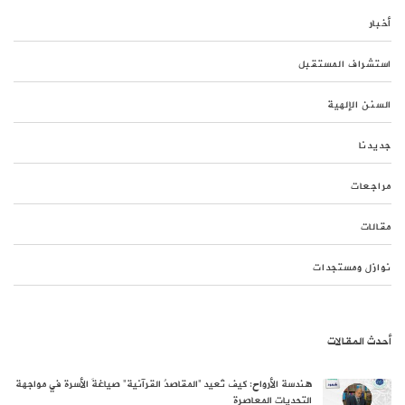
أخبار
استشراف المستقبل
السنن الإلهية
جديدنا
مراجعات
مقالات
نوازل ومستجدات
أحدث المقالات
هندسة الأرواح: كيف تُعيد “المقاصدُ القرآنية” صياغةَ الأسرة في مواجهة
التحديات المعاصرة