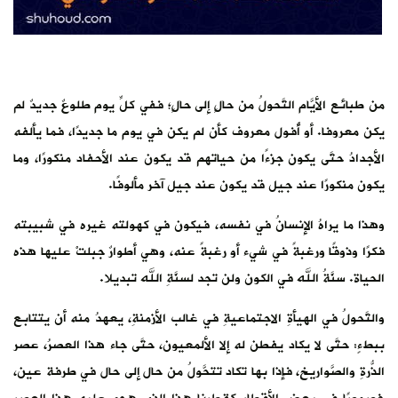
من طبائع الأيَّام التَّحولُ من حالٍ إلى حالٍ؛ ففي كلِّ يوم طلوعٌ جديدٌ لم
يكن معروفا. أو أُفول معروف كأن لم يكن في يوم ما جديدًا، فما يألفه
الأجدادُ حتَّى يكون جزءًا من حياتهم قد يكون عند الأحفاد منكورًا، وما
يكون منكورًا عند جيل قد يكون عند جيل آخر مألوفًا.
وهذا ما يراهُ الإنسانُ في نفسه، فيكون في كهولته غيره في شبيبته
فكرًا وذوقًا ورغبةً في شيء أو رغبةً عنه، وهي أطوارٌ جبلتْ عليها هذه
الحياة. سنَّةُ الله في الكون ولن تجد لسنَّةِ الله تبديلا.
والتَّحولُ في الهيأةِ الاجتماعيةِ في غالب الأزمنةِ، يعهدُ منه أن يتتابع
ببطءٍ: حتَّى لا يكاد يفطن له إلا الألمعيون، حتَّى جاء هذا العصرُ، عصر
الذُّرةِ والصَّواريخ، فإذا بها تكاد تتحَّولُ من حال إلى حال في طرفة عين،