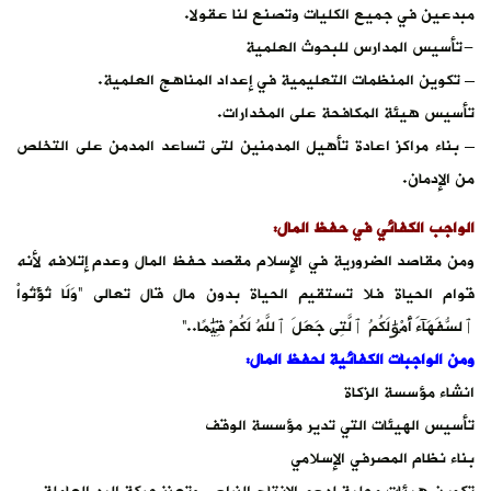
مبدعين في جميع الكليات وتصنع لنا عقولا.
-تأسيس المدارس للبحوث العلمية
– تكوين المنظمات التعليمية في إعداد المناهج العلمية.
تأسيس هيئة المكافحة على المخدارات.
– بناء مراكز اعادة تأهيل المدمنين لتى تساعد المدمن على التخلص
من الإدمان.
الواجب الكفائي في حفظ المال:
ومن مقاصد الضرورية في الإسلام مقصد حفظ المال وعدم إتلافه لأنه
قوام الحياة فلا تستقيم الحياة بدون مال قال تعالى “وَلَا تُؤْتُواْ
ٱلسُّفَهَآءَ أَمْوَٰلَكُمُ ٱلَّتِى جَعَلَ ٱللَّهُ لَكُمْ قِيَٰمًا..”
ومن الواجبات الكفائية لحفظ المال:
انشاء مؤسسة الزكاة
تأسيس الهيئات التي تدير مؤسسة الوقف
بناء نظام المصرفي الإسلامي