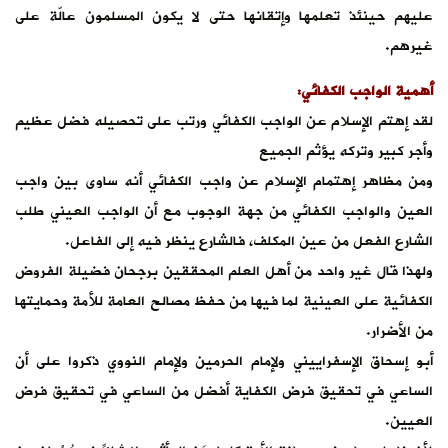
عليهم حينئذ تعلمها وإتقانها حتى لا يكون المسلمون عالّة على
غيرهم.
أهمية الواجب الكفائي:
لقد إهتم الإسلام عن الواجب الكفائي ورتب على تحصيله فضل عظيم
وأجر كبير وتركه يؤثم الجميع
ومن مظاهر إهتمام الإسلام عن واجب الكفائي أنه ساوى بين واجب
العين والواجب الكفائي من جهة الوجوب مع أن الواجب العيني طلب
الشارع الفعل من عين المكلف، فالشارع ينظر فيه إلى الفاعل.
ولهذا قال غير واحد من أهل العلم المحققين برجحان فضيلة الفروض
الكفائية على العينية لما فيها من حفظ مصالح العامة للأمة وحمايتها
من الأضرار.
أبو إسحاق الإسفراييني ولإمام الحرمين ولإمام النووي ذكروا على أن
الساعي في تحقيق فرض الكفاية أفضل من الساعي في تحقيق فرض
العيين.