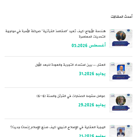
أحدث المقالات
هندسة الأرواح: كيف تُعيد “المقاصدُ القرآنية” صياغةَ الأسرة في مواجهة
التحديات المعاصرة
أغسطس 05,2026
العقل .. بين استمداد التجربة والعودة للبعد الأول
يوليو 31,2026
عوامل سقوط الحضارات في القرآن والسنة (6-6)
يوليو 29,2026
الهجرة العقلية في الإصلاح النبوي: كيف صنع الإسلام إنسانًا جديدًا؟
يوليو 21,2026