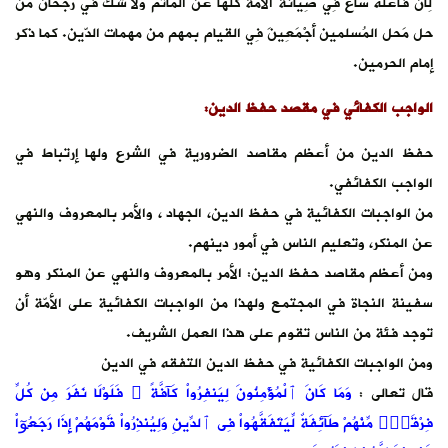
لِأن فاعله ساع فِي صِيانة الأمة كلها عَن المأثم ولا شكّ فِي رُجْحان من
حل مَحل المُسلمين أجْمَعِينَ فِي القيام بمهم من مهمات الدّين. كما ذكر
إمام الحرمين.
الواجب الكفائي في مقصد حفظ الدين:
حفظ الدين من أعظم مقاصد الضرورية في الشرع ولها إرتباط في
الواجب الكفائفي.
من الواجبات الكفائية في حفظ الدين، الجهاد ، والأمر بالمعروف والنهي
عن المنكر، وتعليم الناس في أمور دينهم.
ومن أعظم مقاصد حفظ الدين: الأمر بالمعروف والنهي عن المنكر وهو
سفينة النجاة في المجتمع ولهذا من الواجبات الكفائية على الأمّة أن
توجد فئة من الناس تقوم على هذا العمل الشريف.
ومن الواجبات الكفائية في حفظ الدين التفقه في الدين
قال تعالى :
وَمَا كَانَ ٱلْمُؤْمِنُونَ لِيَنفِرُواْ كَآفَّةً ۚ فَلَوْلَا نَفَرَ مِن كُلِّ
فِرْقَةٍۢ مِّنْهُمْ طَآئِفَةٌ لِّيَتَفَقَّهُواْ فِى ٱلدِّينِ وَلِيُنذِرُواْ قَوْمَهُمْ إِذَا رَجَعُوٓاْ