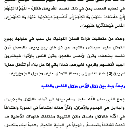
في نصابه المحدد، بمن في ذلك نفسه الشريفة، فَقَالَ: «اللَّهُمَّ لَا تَكِلْهُمْ
إِلَيَّ، فَأَضْعُفَ عَنْهُمْ، وَلَا تَكِلْهُمْ إِلَى أَنْفُسِهِمْ فَيَعْجِزُوا عَنْهَا، وَلَا تَكِلْهُمْ إِلَى
النَّاسِ فَيَسْتَأْثِرُوا عَلَيْهِمْ».
وهذه من متطلبات قراءة السنن الكونية، بل سبب في حلولها، رجوع
التوكل عليه سبحانه، والتجرد من كل فانٍ بين يديه، فالرسول قرن
نفسه بضعفه، وقرن الأنفس بالعجز، وقرن الناس بالأثرة؛ فيختارون
الجيد لأنفسهم والرديء لغيرهم، فماذا بقي إذا حل بلاء أو تثاقل حمل؟
لم يبق إلا إعادة الناس إلى بوصلة التوكل عليه، وجميل الرجوع إليه.
رابعاً: ربط بين زلازل الأرض وزلازل النفس والقلب:
جمع النبي صلى الله عليه وسلم بينها في قوله: «الزلازل والبلابل»،
والبلابل هي الهموم والأحزان، وكأنَّ هناك اجتماعاً في الصورة واختلافاً
في الأثر؛ فالزلازل واحدة، ولكن النتيجة مختلفة، فالهزات الأرضية قد
تُحدث تشققاً وتصدعاً، وانهياراً في البنية التحية، وهدماً لبناء متكامل،