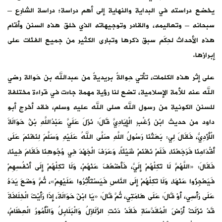
يخضع دراسته في البداية والنهاية إلى أهم دراسة؛ دراسة الشارِع –
سبحانه – وتعاليمه، والقادر وتوجيهاته الذي خلق هذه السنن وأقام
هذه الأحداث لحِكَم سبق ذكرها وتبارى الكثير من جميع الفئات على
إبرازها.
على إثر هذه الكلمات، تأتي حِوالةٌ بريديةٌ من عبدالله بن حَوالة رضي
الله عنه للأمة الإسلامية، تضع لنا رؤية مهمة جاءت في قراءة مختلفة
للسنن الكونية من رسول الله صلى الله عليه وسلم، فقد أخرج أبو
داود من حديث ابْن زُغْبٍ الْإِيَادِيَّ قَالَ: نَزَلَ عَلَيَّ عَبْدُاللَّهِ بْنُ حَوَالَةَ
الْأَزْدِيُّ، فَقَالَ لِي: بَعَثَنَا رَسُولُ اللَّهِ صَلَّى اللهُ عَلَيْهِ وَسَلَّمَ لِنَغْنَمَ عَلَى
أَقْدَامِنَا فَرَجَعْنَا، فَلَمْ نَغْنَمْ شَيْئاً، وَعَرَفَ الْجَهْدَ فِي وُجُوهِنَا فَقَامَ فِينَا،
فَقَالَ: «اللَّهُمَّ لَا تَكِلْهُمْ إِلَيَّ، فَأَضْعُفَ عَنْهُمْ، وَلَا تَكِلْهُمْ إِلَى أَنْفُسِهِمْ
فَيَعْجِزُوا عَنْهَا، وَلَا تَكِلْهُمْ إِلَى النَّاسِ فَيَسْتَأْثِرُوا عَلَيْهِمْ»، ثُمَّ وَضَعَ يَدَهُ
عَلَى رَأْسِي، أَوْ قَالَ: عَلَى هَامَتِي، ثُمَّ قَالَ: «يَا ابْنَ حَوَالَةَ، إِذَا رَأَيْتَ الْخِلَافَةَ
قَدْ نَزَلَتْ أَرْضَ الْمُقَدَّسَةِ فَقَدْ دَنَتِ الزَّلَازِلُ وَالْبَلَابِلُ وَالْأُمُورُ الْعِظَامُ،