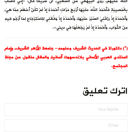
الله عليهم، روى البيهقي عَنِ الشَّعْبِيِّ، أَنَّ شُرَيْحاً قَالَ: «إِنِّي لَأُصَابُ
بِالْمُصِيبَةِ فَأَحْمَدُ اللهَ عَلَيْهَا أَرْبَعَ مَرَّاتٍ؛ أَحْمَدُهُ إِذْ لَمْ تَكُنْ أَعْظَمَ مِمَّا هِيَ،
وَأَحْمَدُهُ إِذْ رَزَقَنِيَ الصَّبْرَ عَلَيْهَا، وَأَحْمَدُهُ إِذْ وَفَّقَنِي لِلِاسْتِرْجَاعِ لِمَا أَرْجُو فِيهِ
مِنَ الثَّوَابِ، وَأَحْمَدُهُ إِذْ لَمْ يَجْعَلْهَا فِي دِينِي».
(*) دكتوراة في الحديث الشريف وعلومه- جامعة الأزهر الشريف، وإمام
المنتدى العربي الألماني بلاندسهوت ألمانيا، والمقال منقول عن مجلة
المجتمع.
اترك تعليق