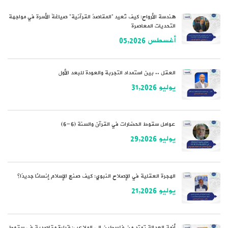
هندسة الأرواح: كيف تُعيد “المقاصدُ القرآنية” صياغةَ الأسرة في مواجهة
التحديات المعاصرة
أغسطس 05,2026
العقل .. بين استمداد التجربة والعودة للبعد الأول
يوليو 31,2026
عوامل سقوط الحضارات في القرآن والسنة (6-6)
يوليو 29,2026
الهجرة العقلية في الإصلاح النبوي: كيف صنع الإسلام إنسانًا جديدًا؟
يوليو 21,2026
أزمة العدالة تمتد من فلسطين إلى الملاعب: قراءة مقاصدية في سقوط