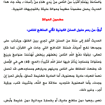
وَالسَّاعَةُ يَوْمَئِذٍ أَقْرَبُ مِنَ النَّاسِ مِنْ يَدِي هَذِهِ مِنْ رَأْسِكَ»، وقد جاء هذا
الحديث يحمل مضموناً عظيماً وحوالة مليئة بالتوجيهات النبوية.
مضمون الحوالة
أولاً: من رحم حلول السنن الكونية تأتي المنافع للناس:
الحديث أشار إلى سُنة من السنن التي تجري بين الخلق، ويترتب على
وجودها نفع أحياناً، فسُنة التدافع التي جاءت في القرآن، كما قال
تعالى: (وَلَوْلَا دَفْعُ اللَّهِ النَّاسَ بَعْضَهُم بِبَعْضٍ لَّهُدِّمَتْ صَوَامِعُ وَبِيَعٌ
وَصَلَوَاتٌ وَمَسَاجِدُ يُذْكَرُ فِيهَا اسْمُ اللَّهِ كَثِيراً) (الحج: 40) هي في الأصل
قد وضعت للحفاظ على الناس ودينهم وديارهم ومساجدهم، قد تحمل
نعماً للعباد؛ مادية ومعنوية، أما المادية فغنيمة تُساق، وأرض تحرز إن
وجدت، وأما المعنوية فتجديد علاقة مع الله، وتثبيت قلب، ورؤية
أجر.. وغير ذلك.
نعم، رجعوا دون منافع مادية، أو بخسارة ميدانية دون غنيمة وأرض،