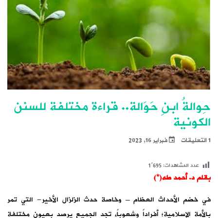
حِوالةُ ابنِ حَوَالة.. قراءة مختلفة للسنن
الكونية
1 التعليقات
فبراير 16, 2023
عدد المشاهدات:
1٬695
بقلم د. أحمد طه(*)
في خضم الأحداث العظام – وخاصة حدث الزلزال الأخير- التي تمر
بالأمة الإسلامية؛ أفراداً وشعوباً، تجد الجميع يرصد بعيون مختلفة