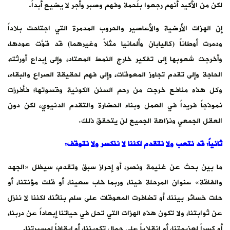
لكن من الأكيد أنهم رجعوا بلُحمة وفهم وصبر وأجر لا يضيع أبداً.
إن الهزات الأرضية والأعاصير والحروب المدمرة التي اجتاحت بلاداً
ودمرت أوطاناً (كاليابان وألمانيا مثلاً وغيرهما) قد قوَّت عودها،
وأخرجت شعوبها إلى تفكير خارج النمط المعتاد، وإلى إبداع أورثته
الحاجة وإلى تقدم تجاوز المعوقات، وإلى فهم لحقيقة الصراع والبقاء،
وكل هذه منافع خرجت من رحم السنن الكونية وقسوتها؛ فأفرزت
نموذجاً فريداً في العمل وبناء الحضارة والتقدم الدنيوي، لكن دون
العقل الجمعي ونزاهة الجميع لن يتحقق ذلك.
ثانياً: قد نتعب ولا نتقدم لكننا لا ننكسر ولا نتوقف:
ما بين بحث عن غنيمة ونصر، أو إحراز سبق وتقدم، سيظل «الجهد
والفاقة» عنوان المرحلة فينا، وربما خاب سعينا، أو قلت مؤنتنا، أو
حلت خسائر بيننا، أو تضافرت المعوقات على سلم بنائنا، لكننا لا ننزل
عن ثوابتنا، ولا تكون هذه الهزات التي تحل في حياتنا إبعاداً عن دربنا،
أو كسراً لعزيمتنا، أو انقلاباً على جمال تكويننا، أو إيقافاً لمسيرتنا.