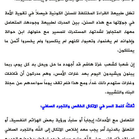
تظل طبيعة القراءة المختلفة للسنن الكونية فيصلاً في تقوية الأمة
في جولاتها مع هذه السنن، بين المدرك لطبيعة وجودها، المتعامل
معها، المتجاوز لشدتها، المستدرك للمسير مع حلولها، ابن حوالة
وإخوانه لم يغنموا، وتعبوا، لكنهم لم ينكسروا ولم يخسروا أثمن ما
يمتلكون.
إن شعبا كشعب غزة هاشم قد أجهده ما حل ويحل به كل يوم، ربما
يبنون ويشيدون اليوم بعد غارات الأمس، وهم مدركون أن قاذفات
وغارات ستهدم ذلك غداً، ومع هذا فلم تقف يوماً سواعدهم عن عجلة
البناء والتشييد.
ثالثاً: كلمة السر في الاتكال الخالص والتجرد الصافي:
التعامل مع الأحداث؛ إيجاباً أو سلباً، ورؤية بعض الهزائم النفسية، أو
التعلق بالدنيا، أمر يجب معه إخلاص الاتكال إلى الله والتجرد الصافي
له، لقد قام النبي صلى الله عليه وسلم فيهم ليخطب؛ فوضع الجميع