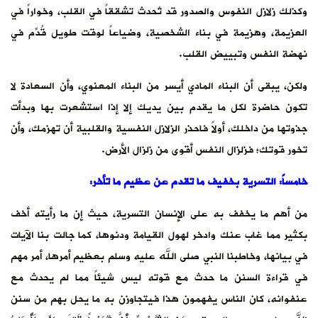
وكذلك زلازل النفوس والصدور قد تُحدث تشققاً في القلب، وخواراً في
العزيمة، وهزيمة في بناء الشخصية، وضياعاً لوقت طويل قُدِّم في
نهضة النفس وتبييض القلب.
ولكن، يبقى أن البناء المادي أيسر من البناء المعنوي، وأن السعادة لا
تكون حاضرة لكل ما يقدم بين يديك إلا إذا استشعرت بها وبدأت
جذوتها من داخلك، أولاً فاحذر الزلازل النفسية والقلبية أن تهزمك، وأن
تخور قوتك؛ فزلزال النفس أقوى من زلزال الأرض.
خامساً: التسرية بخفيف ما تقدم عن عظيم ما تأخر:
من أهم ما يخفف به على الإنسان التسرية، حيث إن ما رأيته أخف
بكثير مما غاب عنك وادخر لهول القيامة ودنوها، كما جالت بنا الآيات
في بيانها، وخاطبنا النبي صلى الله عليه وسلم بعظيم أمرها، أمر مهم
في قراءة السنن ما حدث مع قوته ليس شيئاً مما لم يحدث مع
عنفوانه، كان الناس يفهمون هذا فيتجاوزن به ما يحل بهم من سنن