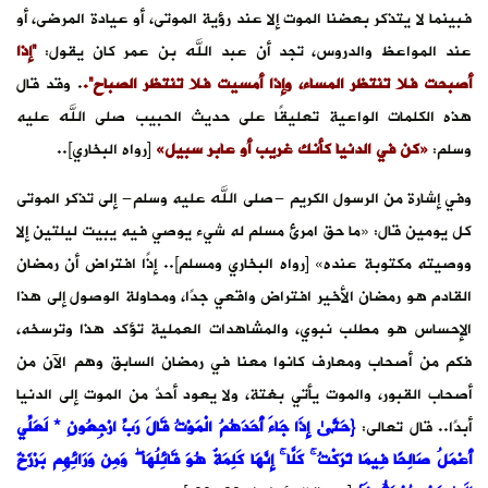
فبينما لا يتذكر بعضنا الموت إلا عند رؤية الموتى، أو عيادة المرضى، أو
عند المواعظ والدروس، تجد أن عبد الله بن عمر كان يقول:
“إذا
أصبحت فلا تنتظر المساء، وإذا أمسيت فلا تنتظر الصباح”.
. وقد قال
هذه الكلمات الواعية تعليقًا على حديث الحبيب صلى الله عليه
وسلم:
«كن في الدنيا كأنك غريب أو عابر سبيل»
[رواه البخاري]..
وفي إشارة من الرسول الكريم -صلى الله عليه وسلم- إلى تذكر الموتى
كل يومين قال: «ما حق امرئ مسلم له شيء يوصي فيه يبيت ليلتين إلا
ووصيته مكتوبة عنده» [رواه البخاري ومسلم].. إذًا افتراض أن رمضان
القادم هو رمضان الأخير افتراض واقعي جدًا، ومحاولة الوصول إلى هذا
الإحساس هو مطلب نبوي، والمشاهدات العملية تؤكد هذا وترسخه،
فكم من أصحاب ومعارف كانوا معنا في رمضان السابق وهم الآن من
أصحاب القبور، والموت يأتي بغتة، ولا يعود أحدٌ من الموت إلى الدنيا
أبدًا.. قال تعالى:
{حَتَّىٰ إِذَا جَاءَ أَحَدَهُمُ الْمَوْتُ قَالَ رَبِّ ارْجِعُونِ * لَعَلِّي
أَعْمَلُ صَالِحًا فِيمَا تَرَكْتُ ۚ كَلَّا ۚ إِنَّهَا كَلِمَةٌ هُوَ قَائِلُهَا ۖ وَمِن وَرَائِهِم بَرْزَخٌ