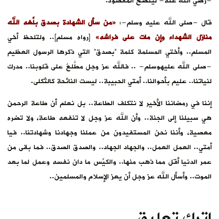
-رضي الله عنه- ليتضح المقصود.
قال -صلى الله عليه وسلم-:
«من سأل الشهادة بصدق بلَّغه الله
منازل الشهداء وإن مات على فراشه»
[رواه مسلم].. ولتلحظ أخي
المسلم.. وأختي المسلمة كلمة “بصدق” التي ذكرها الرسول العظيم
-صلى الله عليهوسلم- .. فالله عز وجل مطَّلعٌ على قلوبنا.. مدرك
لنياتنا.. عليم بأحوالنا.. أمتي الحبيبة.. ليست النائحة كالثكلى.
إننا في رمضاننا الأخير لا نتكلف الطاعة.. بل نعلم أن طاعة الرحمن
هي سبيلنا إلى الجنة.. وأن الله عز وجل لا تنفعه طاعة، ولا تضره
معصية، وأننا نحن المستفيدون من عملنا وجهادنا وشهادتنا.. فيا
أمتي.. العمل العمل.. والجهاد الجهاد.. والصدق الصدق.. فما بقى من
عمر الدنيا أقل مما ذهب منها.. والكيِّس ما دان نفسه وعمل لما بعد
الموت.. وأسأل الله عز وجل أن يعز الإسلام والمسلمين..
اترك تعليق