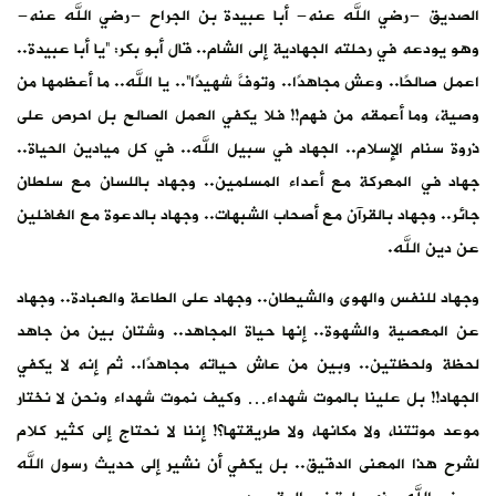
الصديق -رضي الله عنه- أبا عبيدة بن الجراح -رضي الله عنه-
وهو يودعه في رحلته الجهادية إلى الشام.. قال أبو بكر: “يا أبا عبيدة..
اعمل صالحًا.. وعش مجاهدًا.. وتوفَّ شهيدًا”.. يا الله.. ما أعظمها من
وصية، وما أعمقه من فهم!! فلا يكفي العمل الصالح بل احرص على
ذروة سنام الإسلام.. الجهاد في سبيل الله.. في كل ميادين الحياة..
جهاد في المعركة مع أعداء المسلمين.. وجهاد باللسان مع سلطان
جائر.. وجهاد بالقرآن مع أصحاب الشبهات.. وجهاد بالدعوة مع الغافلين
عن دين الله.
وجهاد للنفس والهوى والشيطان.. وجهاد على الطاعة والعبادة.. وجهاد
عن المعصية والشهوة.. إنها حياة المجاهد.. وشتان بين من جاهد
لحظة ولحظتين.. وبين من عاش حياته مجاهدًا.. ثم إنه لا يكفي
الجهاد!! بل علينا بالموت شهداء… وكيف نموت شهداء ونحن لا نختار
موعد موتتنا، ولا مكانها، ولا طريقتها؟! إننا لا نحتاج إلى كثير كلام
لشرح هذا المعنى الدقيق.. بل يكفي أن نشير إلى حديث رسول الله