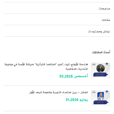
مراجعات
مقالات
نوازل ومستجدات
أحدث المقالات
هندسة الأرواح: كيف تُعيد “المقاصدُ القرآنية” صياغةَ الأسرة في مواجهة
التحديات المعاصرة
أغسطس 05,2026
العقل .. بين استمداد التجربة والعودة للبعد الأول
يوليو 31,2026