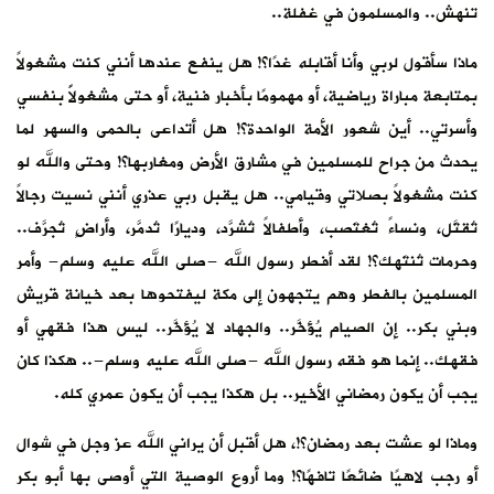
تنهش.. والمسلمون في غفلة..
ماذا سأقول لربي وأنا أقابله غدًا؟! هل ينفع عندها أنني كنت مشغولاً
بمتابعة مباراة رياضية، أو مهمومًا بأخبار فنية، أو حتى مشغولاًَ بنفسي
وأسرتي.. أين شعور الأمة الواحدة؟! هل أتداعى بالحمى والسهر لما
يحدث من جراح للمسلمين في مشارق الأرض ومغاربها؟! وحتى والله لو
كنت مشغولاً بصلاتي وقيامي.. هل يقبل ربي عذري أنني نسيت رجالاً
تُقتَّل، ونساءً تُغتَصب، وأطفالاً تُشرَّد، وديارًا تُدمَّر، وأراضٍ تُجرَّف..
وحرمات تُنتَهك؟! لقد أفطر رسول الله -صلى الله عليه وسلم- وأمر
المسلمين بالفطر وهم يتجهون إلى مكة ليفتحوها بعد خيانة قريش
وبني بكر.. إن الصيام يُؤخَّر.. والجهاد لا يُؤخَّر.. ليس هذا فقهي أو
فقهك.. إنما هو فقه رسول الله -صلى الله عليه وسلم-.. هكذا كان
يجب أن يكون رمضاني الأخير.. بل هكذا يجب أن يكون عمري كله.
وماذا لو عشت بعد رمضان؟!، هل أقبل أن يراني الله عز وجل في شوال
أو رجب لاهيًا ضائعًا تافهًا؟! وما أروع الوصية التي أوصى بها أبو بكر