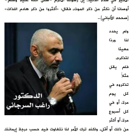
الأخير في هذه الدنيا!! إن رسولنا الأكرم -صلى الله عليه وسلم-
أوصانا أن نكثر من ذكر الموت، فقال: «أكثروا من ذكر هادم اللذات»
[صححه الألباني]..
ولم يحدد
لنا وردًا
معينًا
لتذكره،
فلم يقل
مثلاً
تذكروه في
كل يوم
مرة، أو في
كل أسبوع
مرة، أو أكثر
من ذلك أو أقل، ولكنه ترك الأمر لنا نتفاوت فيه حسب درجة إيماننا،