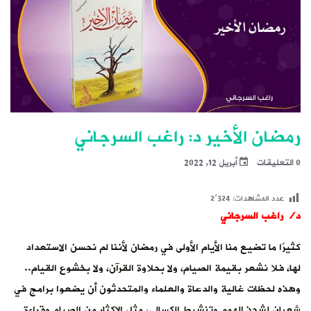
رمضان الأخير د: راغب السرجاني
0 التعليقات
أبريل 12, 2022
عدد المشاهدات:
2٬324
د/ راغب السرجاني
كثيرًا ما تضيع منا الأيام الأولى في رمضان لأننا لم نحسن الاستعداد
لها، فلا نشعر بقيمة الصيام، ولا بحلاوة القرآن، ولا بخشوع القيام..
وهذه لحظات غالية والدعاة والعلماء والمتحدثون أن يضعوا برامج في
شعبان لشحذ الهمم وتنشيط الكسالى، مثل الإكثار من الصيام وقراءة