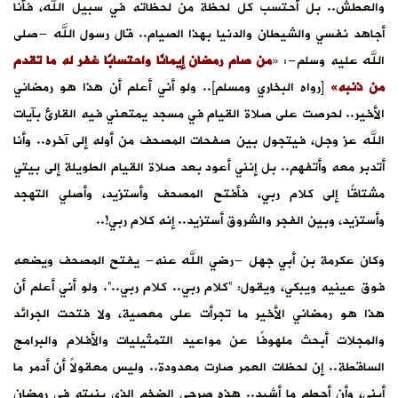
والعطش.. بل أحتسب كل لحظة من لحظاته في سبيل الله، فأنا
أجاهد نفسي والشيطان والدنيا بهذا الصيام.. قال رسول الله -صلى
الله عليه وسلم-: «
من صام رمضان إيمانًا واحتسابًا غفر له ما تقدم
من ذنبه»
[رواه البخاري ومسلم].. ولو أني أعلم أن هذا هو رمضاني
الأخير.. لحرصت على صلاة القيام في مسجد يمتعني فيه القارئ بآيات
الله عز وجل، فيتجول بين صفحات المصحف من أوله إلى آخره.. وأنا
أتدبر معه وأتفهم.. بل إنني أعود بعد صلاة القيام الطويلة إلى بيتي
مشتاقًا إلى كلام ربي، فأفتح المصحف وأستزيد، وأصلي التهجد
وأستزيد، وبين الفجر والشروق أستزيد.. إنه كلام ربي!..
وكان عكرمة بن أبي جهل -رضي الله عنه- يفتح المصحف ويضعه
فوق عينيه ويبكي، ويقول: “كلام ربي.. كلام ربي..”. ولو أني أعلم أن
هذا هو رمضاني الأخير ما تجرأت على معصية، ولا فتحت الجرائد
والمجلات أبحث ملهوفًا عن مواعيد التمثيليات والأفلام والبرامج
الساقطة.. إن لحظات العمر صارت معدودة.. وليس معقولاً أن أدمر ما
أبني، وأن أحطم ما أشيد.. هذه صرحي الضخم الذي بنيته في رمضان