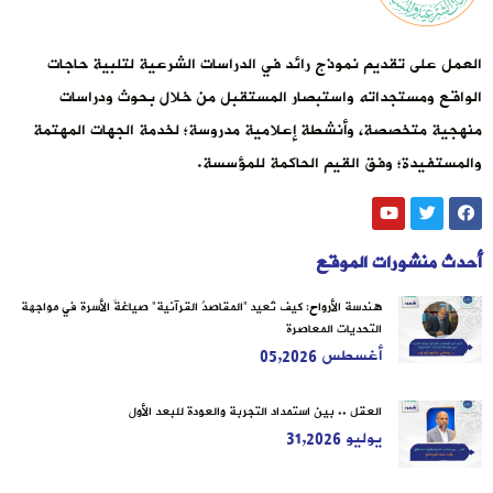
العمل على تقديم نموذج رائد في الدراسات الشرعية لتلبية حاجات
الواقع ومستجداته واستبصار المستقبل من خلال بحوث ودراسات
منهجية متخصصة، وأنشطة إعلامية مدروسة؛ لخدمة الجهات المهتمة
والمستفيدة؛ وفق القيم الحاكمة للمؤسسة.
أحدث منشورات الموقع
هندسة الأرواح: كيف تُعيد “المقاصدُ القرآنية” صياغةَ الأسرة في مواجهة
التحديات المعاصرة
أغسطس 05,2026
العقل .. بين استمداد التجربة والعودة للبعد الأول
يوليو 31,2026