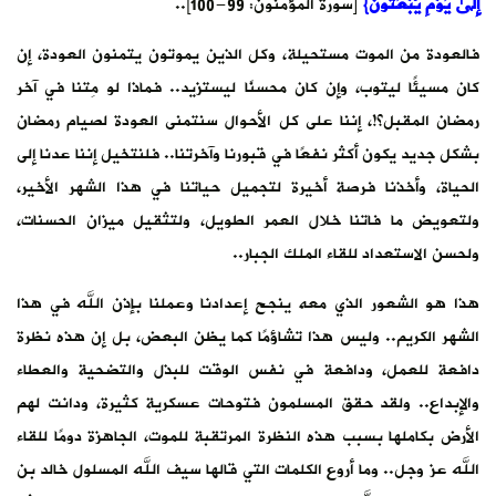
إِلَىٰ يَوْمِ يُبْعَثُونَ}
[سورة المؤمنون: 99-100]..
فالعودة من الموت مستحيلة، وكل الذين يموتون يتمنون العودة، إن
كان مسيئًا ليتوب، وإن كان محسنًا ليستزيد.. فماذا لو مِتنا في آخر
رمضان المقبل؟!، إننا على كل الأحوال سنتمنى العودة لصيام رمضان
بشكل جديد يكون أكثر نفعًا في قبورنا وآخرتنا.. فلنتخيل إننا عدنا إلى
الحياة، وأخذنا فرصة أخيرة لتجميل حياتنا في هذا الشهر الأخير،
ولتعويض ما فاتنا خلال العمر الطويل، ولتثقيل ميزان الحسنات،
ولحسن الاستعداد للقاء الملك الجبار..
هذا هو الشعور الذي معه ينجح إعدادنا وعملنا بإذن الله في هذا
الشهر الكريم.. وليس هذا تشاؤمًا كما يظن البعض، بل إن هذه نظرة
دافعة للعمل، ودافعة في نفس الوقت للبذل والتضحية والعطاء
والإبداع.. ولقد حقق المسلمون فتوحات عسكرية كثيرة، ودانت لهم
الأرض بكاملها بسبب هذه النظرة المرتقبة للموت، الجاهزة دومًا للقاء
الله عز وجل.. وما أروع الكلمات التي قالها سيف الله المسلول خالد بن