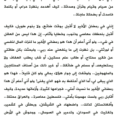
من صيام وقيام وقرآن وصدقة.. كيف أهدمه بنظرة حرام، أو بكلمة
فاسدة، أو بضحكة ماجنة..
إنني في رمضان الأخير لا أقبل بوقت ضائع، ولا بنوم طويل، فكيف
أقبل بلحظات معاصي وذنوب، وخطايا وآثام.. إن هذا ليس من العقل
في شيء.. ولو أني أعلم أن هذا هو رمضاني الأخير ما كنزت المال لنفسي
أو لورثتي.. بل نظرت إلى ما ينفعني عند ربي.. ولبحثت بكل طاقتي
عن فقير محتاج، أو طالب علم مسكين، أو شاب يطلب العفاف ولا
يستطيعه، أو مسلم في ضائقة.. أو غير ذلك من أصناف المحتاجين
والملهوفين.. ولوقفت إلى جوار هؤلاء بمالي ولو كان قليلاً.. فهذا هو
الذي يبقى لي، أما الذي أحتفظ به فهو الذي يفنى! ولو أني أعلم أن هذا
رمضاني الأخير ما نسيت أمتي.. فجراحها كثيرة، وأزماتها عديدة، وكيف
أقابل ربي ولست مهمومًا بأمتي.. فلسطين محاصرة.. والعراق محتلة..
وأفغانستان كذلك.. واضطهاد في الشيشان، وبطش في كشمير،
وتفتيت في السودان، وتدمير في الصومال.. ووحوش في الأرض