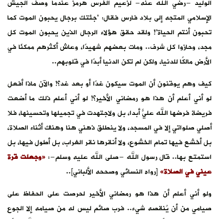
الوليد -رضي الله عنه- لزعيم الفرس هرمز عندما وصف الجيش
الإسلامي المتجه إلى بلاد فارس فقال: “جئتك برجال يحبون الموت كما
تحبون أنتم الحياة”! ولقد حقق هؤلاء الرجال الذين يحبون الموت كل
مجد، وحازوا كل شرف.. ومات بعضهم شهيدًا، وعاش أكثرهم ممكنًا في
الأرض مالكًا للدنيا، ولكن لم تكن الدنيا أبدًا في قلوبهم..
كيف وهم يوقنون أن الموت سيكون غدًا أو بعد غد؟! والآن ماذا أفعل
لو أني أعلم أن هذا هو رمضاني الأخير؟! لو أني أعلم ذلك ما أضعت
فريضة فرضها الله عليّ أبدًا، بل ولاجتهدت في تجميلها وتحسينها، فلا
أصلي صلواتي إلا في المسجد، ولا ينطلق ذهني هنا وهناك أثناء الصلاة،
بل أخشع فيها تمام الخشوع، ولا أنقرها نقر الغراب، بل أطول فيها، بل
استمتع بها.. قال رسول الله -صلى الله عليه وسلم-:
«وجعلت قرة
عيني في الصلاة»
[رواه النسائي وصححه الألباني]..
ولو أني أعلم أن هذا هو رمضاني الأخير لحرصت على الحفاظ على
صيامي من أن يُنقصه شيء.. فرب صائم ليس له من صيامه إلا الجوع