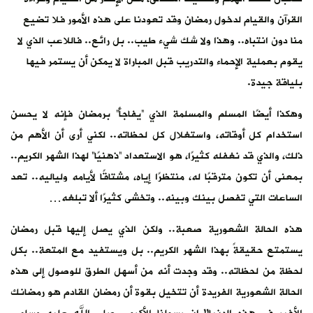
القرآن والقيام لدخول رمضان وقد تعودنا على هذه الأمور فلا تضيع
منا دون انتباه.. وهذا ولا شك شيء طيب.. بل رائع.. فاللاعب الذي لا
يقوم بعملية الإحماء والتدريب قبل المباراة لا يمكن أن يستمر فيها
بلياقة جيدة.
وهكذا أيضًا المسلم والمسلمة الذي “يفاجأ” برمضان فإنه لا يحسن
استخدام كل أوقاته، واستغلال كل لحظاته.. لكني أرى أن الأهم من
ذلك، والذي قد نغفله كثيرًا، هو الاستعداد “ذهنيًا” لهذا الشهر الكريم..
بمعنى أن تكون مترقبًا له، منتظرًا إياه، مشتاقًا لأيامه ولياليه.. تعد
الساعات التي تفصل بينك وبينه.. وتخشى كثيرًا ألا تبلغه…
هذه الحالة الشعورية صعبة.. ولكن الذي يصل إليها قبل رمضان
يستمتع حقيقةً بهذا الشهر الكريم.. بل ويستفيد مع المتعة.. بكل
لحظة من لحظاته.. وقد وجدت أنه من أسهل الطرق للوصول إلى هذه
الحالة الشعورية الفريدة أن تتخيل بقوة أن رمضان القادم هو رمضانك