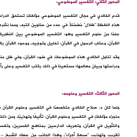
المحور الثاني: التفسير الموضوعي:
قدم الخالدي في مجال التفسير الموضوعي مؤلفاتٍ تستحق الدراسةَ
هذه اللفظة “ظلال” مُضمَّنةً في عدد من عناوين كتبه، ومما ن
عِلمًا من علوم التفسير وهو: التفسير الموضوعي بين النظرية 
القرآن، وعتاب الرسول في القرآن: تحليل وتوجيه، ووعود القرآن بال
وقد تناول الخالدي هذه الموضوعات في ضوء القرآن، وفي ظل منهج
ودراستها وبيان معالمها؛ مستعينا في ذلك بكتب التفسير وعلى رأ
المحور الثالث: التفسير وعلومه:
ولما كان د. صلاح الخالدي متخصصًا في التفسير وعلوم القرآن ف
منجزه مؤلفاتٍ في التفسير وعلوم القرآن: تأليفًا وتهذيبًا، ومن ذلك
والتأويل في القرآن، وتعريف الدارسين بمناهج الفسرين، وتفسي
تقريب وتهذيب “سبعة أجزاء”، وهذا الجانب من عطاء الشيخ – 