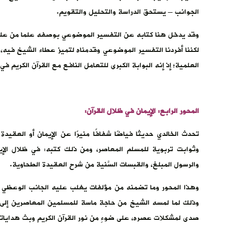
الجوانب – يستحق الدراسة والتحليل والتقويم.
وقد يدخل هنا كتابه عن التفسير الموضوعي بوصفه علما من علوم
لكننا أفردنا التفسير الموضوعي وقدمناه لتميز عطاء الشيخ فيه،
العلمية؛ إذ إنه البوابة الكبرى للتعامل النافع مع القرآن الكريم في
المحور الرابع: الإيمان في ظلال القرآن:
تحدث الخالدي حديثا فياضًا شفافًا منيرًا عن الإيمان أو العقيد
وثوابت تربوية للمسلم المعاصر، ومن ذلك كتبه: في ظلال الإيم
والرسول المبلغ، والقبسات السَّنية من شرح العقيدة الطحاوية.
وهذا المحور وما تضمنه من مؤلفات يغلب عليه الجانب الوعظي 
وذلك لما لمسه الشيخ من حاجة ماسة للمسلمين المعاصرين إلى ه
صدى لمشكلات عصره، على ضوءٍ من نور القرآن الكريم وبث هدايات