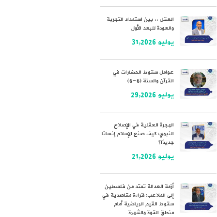
العقل .. بين استمداد التجربة
والعودة للبعد الأول
يوليو 31,2026
عوامل سقوط الحضارات في
القرآن والسنة (6-6)
يوليو 29,2026
الهجرة العقلية في الإصلاح
النبوي: كيف صنع الإسلام إنسانًا
جديدًا؟
يوليو 21,2026
أزمة العدالة تمتد من فلسطين
إلى الملاعب: قراءة مقاصدية في
سقوط القيم الرياضية أمام
منطق القوة والشهرة