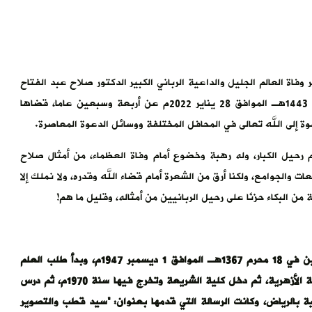
وفاة العالم الجليل والداعية الرباني الكبير الدكتور صلاح عبد الفتاح
الخالدي، الذي غادر دنيانا الفانية مساء الجمعة 25 جمادى الآخرة 1443هـ الموافق 28 يناير 2022م عن أربعة وسبعين عاما، قضاها
ة إلى الله تعالى في المحافل المختلفة ووسائل الدعوة المعاصرة.
 رحيل الكبار، وله رهبة وخضوع أمام وفاة العظماء، من أمثال صلاح
ت والجوامع، ولكنا أرق من الشعرة أمام قضاء الله وقدره، ولا نملك إلا
 البكاء حزنًا على رحيل الربانيين من أمثاله، وقليل ما هم!
ولد الدكتور صلاح عبد الفتاح الخالدي في مدينة جنين بفلسطين في 18 محرم 1367هـ الموافق 1 ديسمبر 1947م، وبدأ طلب العلم
بحصوله على بعثة للأزهر سنة 1965م وهناك أخذ الشيخ الثانوية الأزهرية، ثم دخل كلية الشريعة وتخرج فيها سنة 1970م، ثم درس
ود الإسلامية بالرياض، وكانت الرسالة التي قدمها بعنوان: “سيد قطب والتصوير