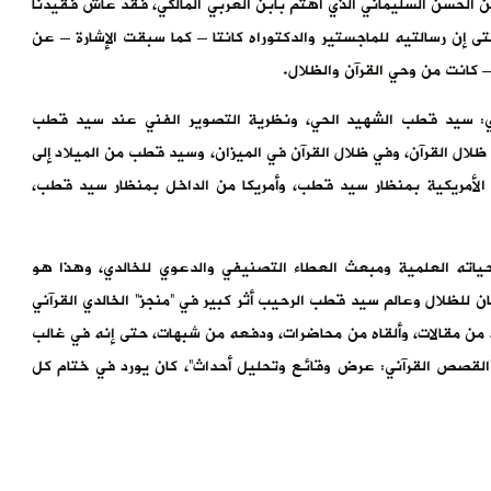
بن الحسن السليماني الذي اهتم بابن العربي المالكي، فقد عاش فقيدنا
 إن رسالتيه للماجستير والدكتوراه كانتا – كما سبقت الإشارة – عن
 كانت من وحي القرآن والظلال.
ي: سيد قطب الشهيد الحي، ونظرية التصوير الفني عند سيد قطب
 ظلال القرآن، وفي ظلال القرآن في الميزان، وسيد قطب من الميلاد إلى
ب الأمريكية بمنظار سيد قطب، وأمريكا من الداخل بمنظار سيد قطب،
حياته العلمية ومبعث العطاء التصنيفي والدعوي للخالدي، وهذا هو
ن للظلال وعالم سيد قطب الرحيب أثر كبير في “منجز” الخالدي القرآني
ن مقالات، وألقاه من محاضرات، ودفعه من شبهات، حتى إنه في غالب
و”القصص القرآني: عرض وقائع وتحليل أحداث”، كان يورد في ختام كل