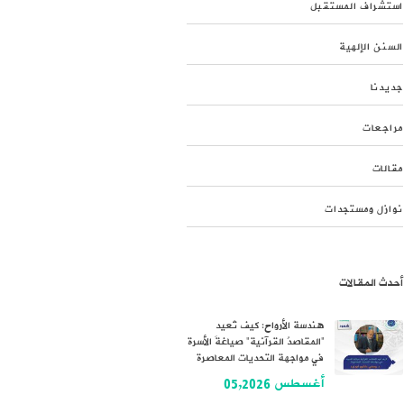
استشراف المستقبل
السنن الإلهية
جديدنا
مراجعات
مقالات
نوازل ومستجدات
أحدث المقالات
هندسة الأرواح: كيف تُعيد
“المقاصدُ القرآنية” صياغةَ الأسرة
في مواجهة التحديات المعاصرة
أغسطس 05,2026