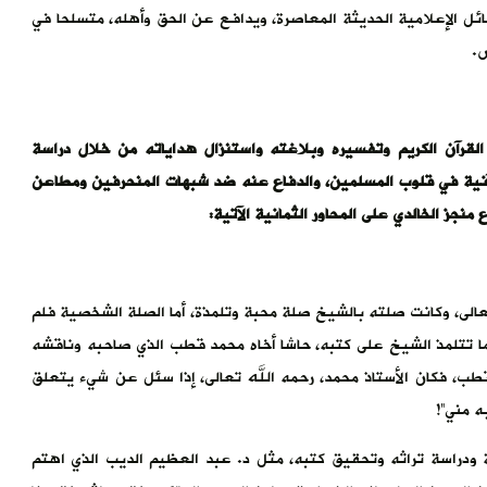
سائل الإعلامية الحديثة المعاصرة، ويدافع عن الحق وأهله، متسلحا في
س.
القرآن الكريم وتفسيره وبلاغته واستنزال هداياته من خلال دراسة
ية في قلوب المسلمين، والدفاع عنه ضد شبهات المنحرفين ومطاعن
جز الخالدي على المحاور الثمانية الآتية:
ه تعالى، وكانت صلته بالشيخ صلة محبة وتلمذة، أما الصلة الشخصية فلم
تتلمذ الشيخ على كتبه، حاشا أخاه محمد قطب الذي صاحبه وناقشه
طب، فكان الأستاذ محمد، رحمه الله تعالى، إذا سئل عن شيء يتعلق
ه مني”!
أمة ودراسة تراثه وتحقيق كتبه، مثل د. عبد العظيم الديب الذي اهتم