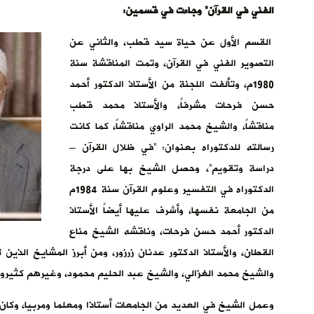
الفني في القرآن” وجاءت في قسمين:
القسم الأول عن حياة سيد قطب، والثاني عن
التصوير الفني في القرآن، وتمت المناقشة سنة
1980م، وتألفت اللجنة من الأستاذ الدكتور أحمد
حسن فرحات مشرفاً، والأستاذ محمد قطب
مناقشاً، والشيخ محمد الراوي مناقشاً، كما كانت
رسالته للدكتوراه بعنوان: “في ظلال القرآن –
دراسة وتقويم”، وحصل الشيخ بها على درجة
الدكتوراه في التفسير وعلوم القرآن سنة 1984م
من الجامعة نفسها، وأشرف عليها أيضاً الأستاذ
الدكتور أحمد حسن فرحات، وناقشه الشيخ مناع
القطان، والأستاذ الدكتور عدنان زرزور، ومن أبرز المشايخ الذ
والشيخ محمد الغزالي، والشيخ عبد الحليم محمود، وغيرهم كثيرو
وعمل الشيخ في العديد من الجامعات أستاذا ومعلما ومربيا، وكا