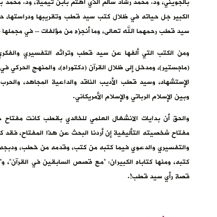
بالجويني، ود. محمد رشاد سالم الذي اهتم بابن تيمية، ود. محمد 
الكبير جل حياته في ظلال كتب سيد قطب وتقريبها ودراستها، حتى
سيد قطب رحمهما الله تعالى، وما أنجزه من مؤلفات – في مجملها –
ومن الكتب التي ألفها عن سيد قطب وتراثه التفسيري والفكر
(ماجستير)، ومدخل إلى ظلال القرآن (دكتوراه)، والمنهج الحركي في
الإستشهاد، وسيد قطب الأديب الناقد والداعية المجاهد، والحر
وبين الإسلام الرباتي والإسلام الأمريكاني.
والحق أن بدايات الانشغال العلمي للخالدي بقطب كانت مفتاح 
مفتاح شخصيته التأليفية إن أردنا البحث عن هذا المفتاح، فقد كا
والتفسيري والدعوي فيما كتبه من كتب، وقدمه من خطب، ودبجه م
كتبه، ومنها كتاباه الكبيران: “مع قصص السابقين في القرآن”، 
قصة رأي سيد قطب!.