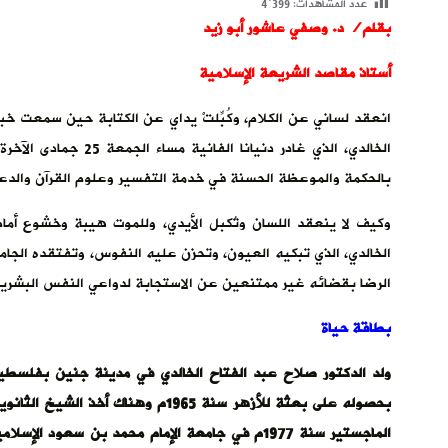
عدد المشاهدات:
4٬399
بقلم/ د. وصفي عاشور أبو زيد
أستاذ مقاصد الشريعة الإسلامية
انعقد لساني عن الكلام، وكُبِّلتْ يداي عن الكتابة حين سمعت خبر 
بالحكمة والموعظة الحسنة في خدمة التفسير وعلوم القرآن والدعو
وكيف لا ينعقد اللسان وتُكبل الأيدي، وللموت هيبة وخشوع أمام
الخالدي، الذي تبكيه العيون، وتحزن عليه النفوس، وتفتقده الجامعا
الرضا بقضائه غير ممتنعين عن الاستجابة لدواعي النفس البشرية من
بطاقة حياة
الماجستير سنة 1977م في جامعة الإمام محمد بن سع