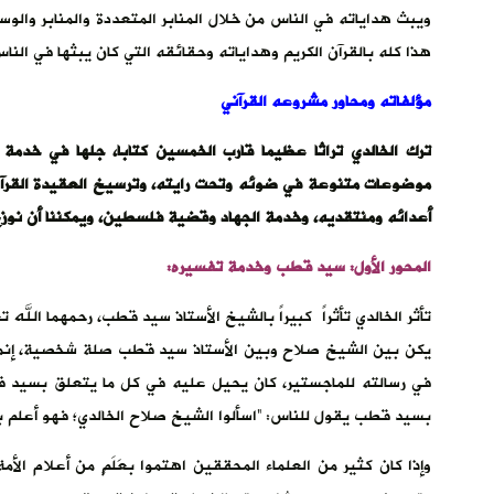
ويبث هداياته في الناس من خلال المنابر المتعددة والمنابر والو
هذا كله بالقرآن الكريم وهداياته وحقائقه التي كان يبثها في النا
مؤلفاته ومحاور مشروعه القرآني
ترك الخالدي تراثا عظيما قارب الخمسين كتابا، جلها في خدمة 
موضوعات متنوعة في ضوئه وتحت رايته، وترسيخ العقيدة القرآن
أعدائه ومنتقديه، وخدمة الجهاد وقضية فلسطين، ويمكننا أن نوزع من
المحور الأول: سيد قطب وخدمة تفسيره:
تأثر الخالدي تأثراً كبيراً بالشيخ الأستاذ سيد قطب، رحمهما الل
يكن بين الشيخ صلاح وبين الأستاذ سيد قطب صلة شخصية، إنما 
في رسالته للماجستير، كان يحيل عليه في كل ما يتعلق بسيد ق
بسيد قطب يقول للناس: “اسألوا الشيخ صلاح الخالدي؛ فهو أعلم ب
وإذا كان كثير من العلماء المحققين اهتموا بعَلَمٍ من أعلام ال