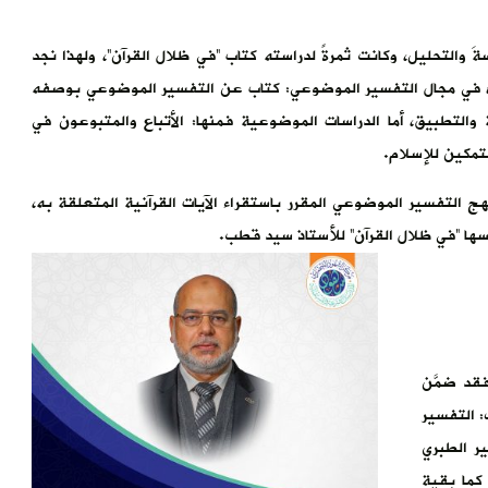
 والتحليل، وكانت ثمرةً لدراسته كتاب “في ظلال القرآن”، ولهذا نجد
شره في مجال التفسير الموضوعي: كتاب عن التفسير الموضوعي بوصفه
والتطبيق، أما الدراسات الموضوعية فمنها: الأتباع والمتبوعون في
تمكين للإسلام.
 التفسير الموضوعي المقرر باستقراء الآيات القرآنية المتعلقة به،
سها “في ظلال القرآن” للأستاذ سيد قطب.
قد ضمَّن
: التفسير
ر الطبري
كما بقية