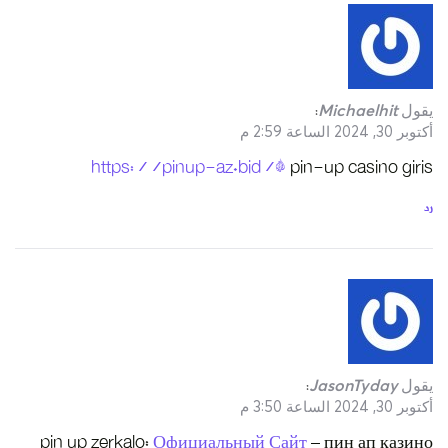
http
pin up zerk