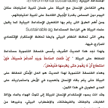
ة احتياجات سكان
 احتياجاتهم.
البيئية كما يقول
ستقرار الإقتصادي
تنموية مستدامة
َدِكُمْ فَسِيلَةٌ، فَإِنْ
لأمثل للحفاظ على
 واستمراريته على
هواء والماء وإزالة
بيئي، وغيرها من