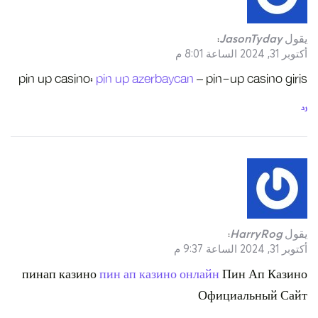
pin up casino
пинап кази