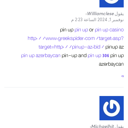
htt
pin up