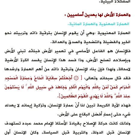
ذاته وتربيته نحو
بنائه تبني الأرض
سد الكرة الأرضية
هم العمارة وارشدها
ِ وَعِمَارَةَ الْمَسْجِدِ
ِ اللَّهِ ۚ لَا يَسْتَوُونَ
ية إيمانه لا يعدله
محمد عبده تستهدف
كان الإنسان أول