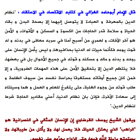
 الاعتقاد :
“نظام
صحة البدن و بقاء
 الأقوات، و الأمن
افى في بدنه و له
 يأمن الإنسان على
وال بل في بعضها،
ت الضرورية، و إلا
ن سيوف الظلمة و
مل و هما وسيلتاه
قادير الحاجة شرط
 في النصرانية هو
كل من طيباتها، ولا
نفسه.