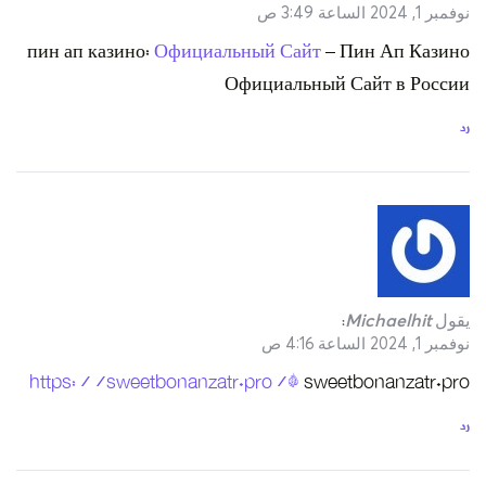
пин ап казин
https://swe