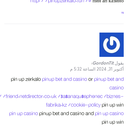
ht
pin up zerk
http://friend.netdir
pin up casin