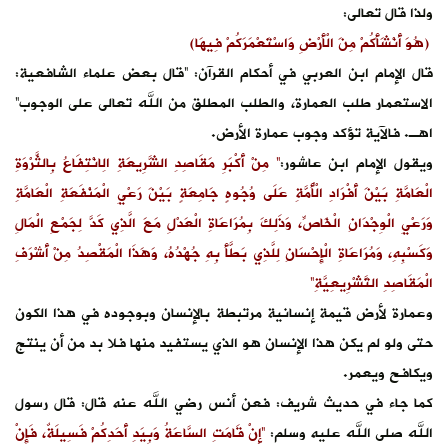
ض علماء الشافعية:
عالى على الوجوب”
 الِانْتِفَاعُ بِالثَّرْوَةِ
يِ الْمَنْفَعَةِ الْعَامَّةِ
ذِي كَدَّ لِجَمْعِ الْمَالِ
َا الْمَقْصِدُ مِنْ أَشْرَفِ
وده في هذا الكون
فلا بد من أن ينتج
ه قال: قال رسول
أَحَدِكُمْ فَسِيلَةٌ، فَإِنْ