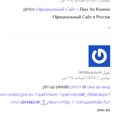
pinc
https://www.wrasb.gov.t
nno=201406