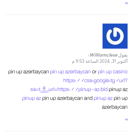
pin up azerb
sa
pinup 