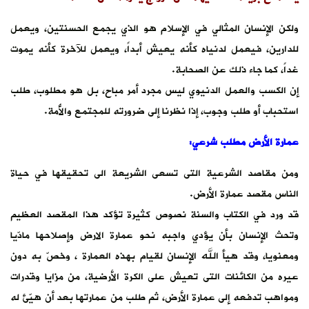
 الحسنتين، ويعمل
للآخرة كأنه يموت
بل هو مطلوب، طلب
ع والأُمة.
حقيقها في حياة
ا المقصد العظيم
 وإصلاحها مادّيا
رة ، وخصّ به دون
 من مزايا وقدرات
ا بعد أن هيّئ له