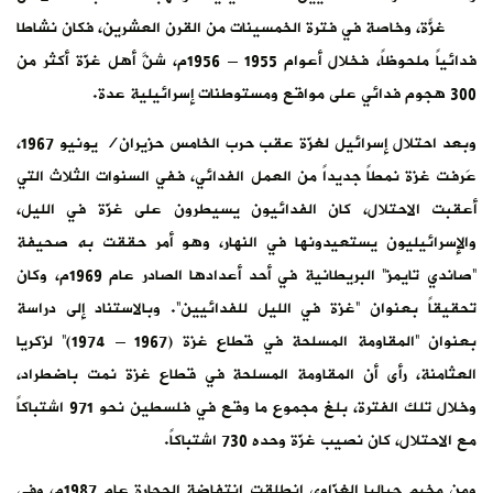
غزّة، وخاصة في فترة الخمسينات من القرن العشرين، فكان نشاطاً
فدائياً ملحوظاً، فخلال أعوام 1955 – 1956م، شنَّ أهل غزّة أكثر من
300 هجوم فدائي على مواقع ومستوطنات إسرائيلية عدة.
وبعد احتلال إسرائيل لغزّة عقب حرب الخامس حزيران/ يونيو 1967،
عَرفت غزة نمطاً جديداً من العمل الفدائي، ففي السنوات الثلاث التي
أعقبت الاحتلال، كان الفدائيون يسيطرون على غزّة في الليل،
والإسرائيليون يستعيدونها في النهار، وهو أمر حققت به صحيفة
“صاندي تايمز” البريطانية في أحد أعدادها الصادر عام 1969م، وكان
تحقيقاً بعنوان “غزة في الليل للفدائيين”. وبالاستناد إلى دراسة
بعنوان “المقاومة المسلحة في قطاع غزة (1967 – 1974)” لزكريا
العثامنة، رأى أن المقاومة المسلحة في قطاع غزة نمت باضطراد،
وخلال تلك الفترة، بلغ مجموع ما وقع في فلسطين نحو 971 اشتباكاً
مع الاحتلال، كان نصيب غزّة وحده 730 اشتباكاً.
ومن مخيم جباليا الغزّاوي انطلقت انتفاضة الحجارة عام 1987م، وفي