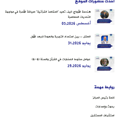
أحدث منشورات الموقع
هندسة الأرواح: كيف تُعيد “المقاصدُ القرآنية” صياغةَ الأسرة في مواجهة
التحديات المعاصرة
أغسطس 05,2026
العقل .. بين استمداد التجربة والعودة للبعد الأول
يوليو 31,2026
عوامل سقوط الحضارات في القرآن والسنة (6-6)
يوليو 29,2026
روابط مهمة
كلمة رئيس المركز
بحوث وإصدارات
استشراف المستقبل