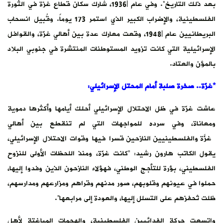
بعد ذلك التاريخ”. وفي عام 1936l، شارك سكان قطاع غزة في الثورة
الفلسطينية، والإضراب الكبير الذي استمر 173 يوماً. وقُبيل انسحاب
البريطانيين عام 1948l، وقعت معارك عدة بين أهالي غزّة، والقوافل
الإسرائيلية التي كانت تزويد المستوطنات المنتشرة في جنوبي البلاد
بالمؤن والعتاد.
*غزّة.. صخرة صلبة أمام المحتل الإسرائيلي:
عاشت غزّة في ظل الاحتلال الإسرائيلي أحلك أيامها وأكثرها دموية
ومعاناة، وفي سرده للمواجهات التي لم تنقطع بين أهالي
غزّة والفلسطينيين النازحين قسراً فيها وقوات الاحتلال الإسرائيلي،
يقول الكاتب هارون رشيد: “كانت غزّة، ومنذ اللحظات الأولى للنزوح
الفلسطيني، بؤرة للتأجج الوطني، فهؤلاء النازحون الذين وفدوا إليها،
حملوا في عيونهم وقلوبهم، صور مدنهم وقراهم ومزارعهم ومدارسهم،
ظلت تُحفزهم على التسلل إليها، والعودة إلى مرابعها”.
واتسعت حركة الفدائيين الفلسطينية، والهجمات المباغتة لأهل