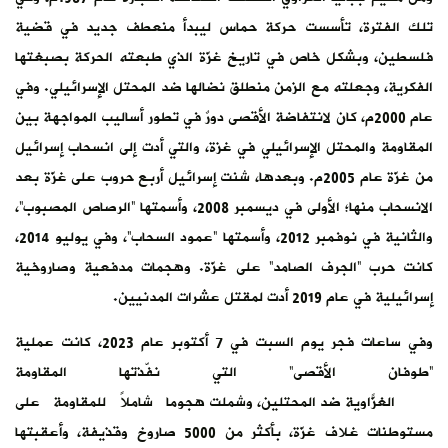
تلك الفترة، تأسست حركة حماس ليبدأ منعطف جديد في قضية
فلسطين، وبشكل خاص في تاريخ غزّة الذي طبعته الحركة بصبغتها
الفكرية، وجعلته مع الزمن منطلق نضالها ضد المحتل الإسرائيلي. وفي
عام 2000م، كان لانتفاضة الأقصى دورٌ في تطور أساليب المواجهة بين
المقاومة والمحتل الإسرائيلي في غزة، والتي أدت إلى انسحاب إسرائيل
من غزّة عام 2005م. وبعدها، شنت إسرائيل أربع حروب على غزّة بعد
الانسحاب منها؛ الأولى في ديسمبر 2008، وأسمتها “الرصاص المصبوب”،
والثانية في نوفمبر 2012، وأسمتها “عمود السحاب”، وفي يوليو 2014،
كانت حرب “الجرف الصامد” على غزّة. وهجمات مدفعية وصاروخية
إسرائيلية في عام 2019 أدت لمقتل عشرات المدنيين.
وفي ساعات فجر يوم السبت في 7 أكتوبر عام 2023، كانت عملية
“طوفان الأقصى” التي نفّذتها المقاومة
الغزّاوية ضد المحتلين، وشملت هجوماً شاملاً للمقاومة على
مستوطنات غلاف غزّة، بأكثر من 5000 صاروخ وقذيفة، وأعقبتها