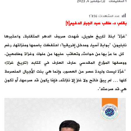
1 التعليقات
نوفمبر 6, 2023
عدد المشاهدات:
1٬856
بقلم: د. طالب عبد الجبار الدغيم
[1]
“غزّة” ابنة تاريخ طويل، شهدت صروف الدهر المتقلبة، واعتبرها
نابليون: “بوابة آسيا، ومدخل إفريقيا”؛ احتفظت باسمها ومنزلتها، رغم
كل ما مرّ بها من حوادث، وتعاقَب عليها من ملوك وغزاة وطامعين.
ووصفها المؤرخ المقدسي عارف العارف في كتابه (تاريخ غزة):
“غزّة ليست وليدة عصرٍ من العصور، وإنما هي بنت الأجيال المنصرمة
كلها … لم يبق فاتح ولا غازٍ إلا نازلتْه، فإمّا يكون قد صرعها، أو تكون
هي قد صرعتْه”.