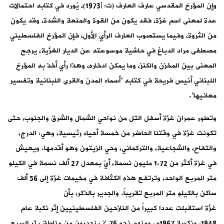
وإن المؤرخ المقدسي عارف العارف (ت: 1973l)، يُورد في كتابه احتمالات
عدة لمعنى اسم غزّة، فقد يكون من القوة والمنعة والشدة، وقد يكون
من الثروة، وفيما يستصوب العارف الرأي الأول، فإن المؤرخ الفلسطيني
مصطفى مراد الدباغ في حاشية موسوعته عن الديار الغزّية، يُرجح
المعنى بين المخزن والكنز، وما يمكن ادخاره، وهذا رأي أخذ به المؤرخ
اللبناني أنيس فريحة في كتابه “أسماء المدن والقرى اللبنانية وتفسير
معانيها”.
وتطور عمران غزّة أسفل التل من نواحي الشمال والشرق والجنوب، حتى
تكونت غزّة في وقتنا الحاضر من خمسة أحياء رئيسية، وهي: الدرج،
والتفاح، والشجاعية، والتركماني، وحي الزيتون وهو أقدمها. ويعيش
في غزة أكثر من 1.72 مليون نسمة، أيّ بمعدل 27 ألف نسمة في الكيلو
متر المربع الواحد، وترتفع هذه الكثافة في مخيمات غزّة إلى 56 ألف
ساكن بالكيلو متر المربع تقريباً. والجدير بالذكر، بأن
غزّة استقبلت عدداً كبيراً من النازحين الفلسطينيين إثر نكبة عام
1948، ونكسة 1967م، ومنهم نحو 76 ٪ ينحدرون من مناطق بئر السبع