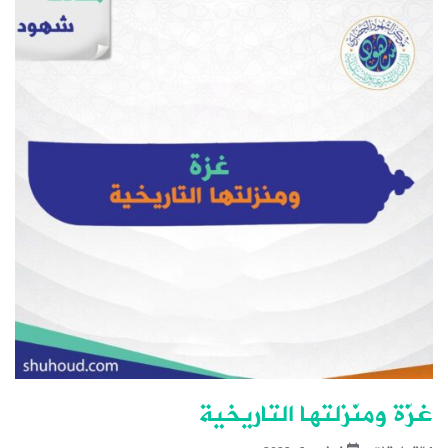
غزّة ومنّزلتها التاريخية