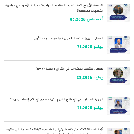
هندسة الأرواح: كيف تُعيد “المقاصدُ القرآنية” صياغةَ الأسرة في مواجهة
التحديات المعاصرة
أغسطس 05,2026
العقل .. بين استمداد التجربة والعودة للبعد الأول
يوليو 31,2026
عوامل سقوط الحضارات في القرآن والسنة (6-6)
يوليو 29,2026
الهجرة العقلية في الإصلاح النبوي: كيف صنع الإسلام إنسانًا جديدًا؟
يوليو 21,2026
أزمة العدالة تمتد من فلسطين إلى الملاعب: قراءة مقاصدية في سقوط