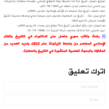
توفيق شومان، تاريخ غزة كما حاضرها بؤرة للتوهج الوطني، مؤسسة مطالعات وتحقيقات
بين المملي ابرار معاصر تهران، شوهد في 31/10/2023م.
عارف العارف، تاريخ غزّة، مطبعة دار الأيتام الإسلامية، القدس، 1943م.
كفاح زبون، غزّة… تاريخ من المواجهات والحروب قبل سيطرة حماي وبعدها، صحيفة الشرق
الأوسط، الرياض، 11 مايو 2023.
مها شهوان، كيف وثق المؤرخون تاريخ غزة؟ موقع نون بوست، 12 يونيو 2021م.
نبيل السهلي، غزة احتلالات وصمود، شبكة الجزيرة نت، 31/12/2008.
[1]
باحث وكاتب سوري حاصل على الدكتوراه في التاريخ والفكر
الإسلامي المعاصر من جامعة الزيتونة عام
2023
، ولديه العديد من
المقالات والبحوث العلمية المنشورة في التاريخ والحضارة.
اترك تعليق