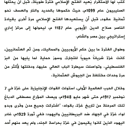
كتب لها الاستقرار بُعيد الفتح الإسلامي فترة طويلة، قبل أن يحتلها
الصليبيون عام 1099م، حيث حكموها بالحديد والنار والعسف نحو
ثمانية عقود، قبل أن يستعيدها الفتح الإسلامي مرة أخرى بقيادة
الناصر صلاح الدين الأيوبي عام 1187 م، ليحولها إلى مركز إداري
إستراتيجي بين مصر والشام.
وطوال الفترة ما بين حكم الأيوبيين والمماليك، ومن ثم العثمانيين،
كانت غزة شرياناً حيوياً للتجارة، وسورَ حماية لما يليها من البرّ
الفلسطيني. وتواصلت سيطرة الباب العالي عليها، ودخلتها لأكثر من
مرة وحدات مختلفة من الجيوش العثمانية.
وخلال الحرب العالمية الأولى، استولت القوات الإنجليزية على غزّة في 7
نوفمبر 1917م حتى شهر مايو 1948م، ويصف المؤرخ مصطفى الدباغ
تلك المرحلة من تاريخ غزّة، بقوله: “اشتركت جميع مدن وقرى وبدو
لواء غزّة في الجهاد ضد البريطانيين واليهود؛ ففي ثورة 1929م، غادر
اليهود الذين كانوا يقيمون في غزّة بحراسة الجند، ولم يعد منهم أحد