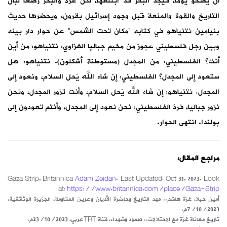
أن يصحو يوماً، فيجد البحر قد ابتلعها، لكن غزة والبحر رضعا لبان
التاريخ والقوة والمنعة قبل وجود إسرائيل بقرون، ويحضرها حديث
بنيامين نتنياهو في كتابه “مكان تحت الشمس” عن حوار دار بينه
وبين رجل فلسطيني عجوز من مخيم جباليا الغزاوي: نتنياهو: من أين
أنت؟ الفلسطيني: من المجدل (مستوطنة أشكلون). نتنياهو: هل
ستعود إلى المجدل؟ الفلسطيني: إن شاء الله يَحل السلام، ونعود إلى
المجدل. نتنياهو: إن شاء الله يَحل السلام، وأنت تزور المجدل، ونحن
نزور جباليا، فردّ الفلسطيني: نحن نعود إلى المجدل، وأنتم تعودون إلى
بولندا. انتهى الحوار.
مراجع المقال:
Gaza Strip, Britannica
Adam Zeidan
. Last Updated: Oct 31, 2023. Look
at:
https://www.britannica.com/place/Gaza-Strip
أمين حبلا، غزة هاشم.. مهد التاريخ وحاضرة الأديان وعرين المقاومة، الجزيرة الوثائقية،
7/10/2023م.
تاريخ معاناة غزة مع الاحتلالات.. صمود وشهداء، قناة TRTعربي، 23/10/2023م.