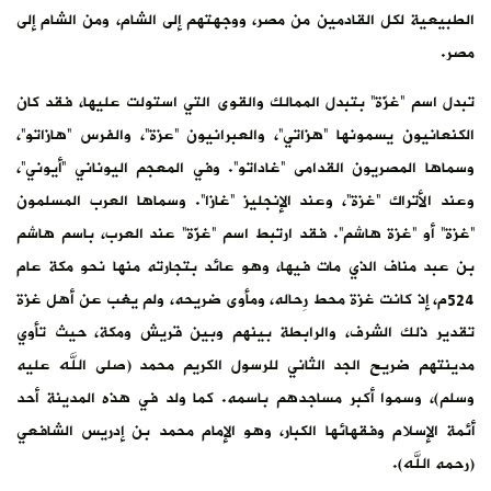
الطبيعية لكل القادمين من مصر، ووجهتهم إلى الشام، ومن الشام إلى
مصر.
تبدل اسم “غزّة” بتبدل الممالك والقوى التي استولت عليها، فقد كان
الكنعانيون يسمونها “هزاتي”، والعبرانيون “عزة”، والفرس “هازاتو”،
وسماها المصريون القدامى “غاداتو”. وفي المعجم اليوناني “أيوني”،
وعند الأتراك “غزة”، وعند الإنجليز “غازا”. وسماها العرب المسلمون
“غزة” أو “غزة هاشم”. فقد ارتبط اسم “غزّة” عند العرب، باسم هاشم
بن عبد مناف الذي مات فيها، وهو عائد بتجارته منها نحو مكة عام
524م، إذ كانت غزة محط رِحاله، ومأوى ضريحه، ولم يغب عن أهل غزة
تقدير ذلك الشرف، والرابطة بينهم وبين قريش ومكة، حيث تأوي
مدينتهم ضريح الجد الثاني للرسول الكريم محمد (صلى الله عليه
وسلم)، وسموا أكبر مساجدهم باسمه. كما ولد في هذه المدينة أحد
أئمة الإسلام وفقهائها الكبار، وهو الإمام محمد بن إدريس الشافعي
(رحمه الله).