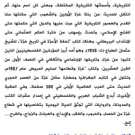
التاريخية، وأسمائها التاريخية المختلفة، ومعنى كل اسم منها، ثم
انتقل للحديث عن بناة غزة الأولين والشعوب التي سكنتها منذ
القدم والعصور التاريخية التي مرت عليها والدول التي حكمتها حتى
الفتح الإسلامي. وتحدث بإسهاب عن فترة الحكم العثماني حتى
الانتداب البريطاني. وهناك كتاب “تحفة الأعزّة في تاريخ غزّة”، للشيخ
عثمان الطباع (ت: 1950)، وهو أحد أبرز المؤرخين الفلسطينيين الذين
كتبوا عن غزة، وتاريخها الاجتماعي والثقافي في النصف الأول من
القرن العشرين. وكتاب “غزة وقطاعها” لسليم المبيض عام 1987م،
وتناول في كتابه الجغرافيا وحضارة سكان غزّة من العصر الحجري
الحديث حتى الحرب العالمية الأولى في 500 صفحة. وفي الحقبة
الأخيرة، أبدع الشباب العربي والفلسطيني في إصدار عشرات الكتب
والمدونات والروايات التي توثق الحياة اليومية بتفاصيلها في قطاع
غزة من الحصار، والحروب، والفقر، والإبداع، والعبادة، والزواج، والفرح…
إلخ.