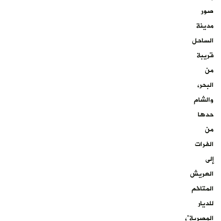
صور
مدينة
الساحل
قريبة
من
البحر،
والشام
حدها
من
الفرات
إلى
العريش
المتاخم
للديار
المصرية”،