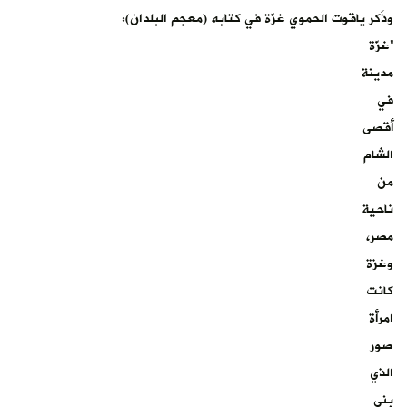
وذَكر ياقوت الحموي غزّة في كتابه (معجم البلدان):
“غزّة
مدينة
في
أقصى
الشام
من
ناحية
مصر،
وغزة
كانت
امرأة
صور
الذي
بنى