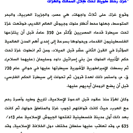
*غزّة
:
رحلة طويلة تحت ظِلال الممالك والغُزاة:
وقوع غزة، على ثلاث واجهات، هي مصر، والجزيرة العربية، والبحر
المتوسط، جعلها محط أنظار ملوك وجيوش العالم القديم، فوقعت غزّة
تحت سيطرة قدماء المصريين لأكثر من 350 عاماً، قبل أن ينتزعها
الفلسطينيون القدماء، ويحولوها بسرعة إلى إحدى أهم المدن العالمية
المؤثرة في القرن الثاني عشر قبل الميلاد. ومن ثم انطوت غزة تحت
حكم الأنبياء الملوك من بني إسرائيل داود وسليمان (عليهما السلام)،
ثم بسطت الإمبراطورية الآشورية سيطرتها عليها في حوالي عام 730
ق. م، واستمر ذلك لعدة قرون، ثم تحولت إلى سيطرة الحكم الفارسي،
قبل أن يضع الرومان أيديهم عليها.
وكان لغزّة منذ عقود قبل الدعوة الإسلامية، تاريخ وطيد وآصرة رحم
مع العرب، حيث كانت قوافلهم تجوب غزة والمناطق حولها، ثم كانت
بعد ذلك أول مدينة فلسطينية تفتحها الجيوش الإسلامية عام 13ه/
635 م، وقد تعاقب عليها سلطان مختلف دول الخلافة الإسلامية، وقد