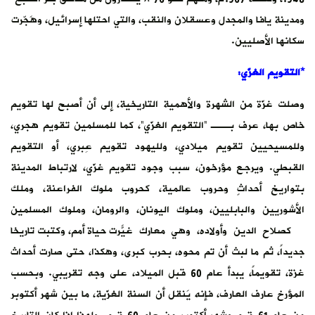
ومدينة يافا والمجدل وعسقلان والنقب، والتي احتلها إسرائيل، وهَجّرت
سكانها الأصليين.
*التقويم الغزّي:
وصلت غزّة من الشهرة والأهمية التاريخية، إلى أن أصبح لها تقويم
خاص بها، عرف بـــ “التقويم الغزّي”، كما للمسلمين تقويم هجري،
وللمسيحيين تقويم ميلادي، ولليهود تقويم عِبري، أو التقويم
القبطي. ويرجع مؤرخون، سبب وجود تقويم غزّي، لارتباط المدينة
بتواريخ أحداثٍ وحروب عالمية، كحروب ملوك الفراعنة، وملك
الأشوريين والبابليين، وملوك اليونان، والرومان، وملوك المسلمين
كصلاح الدين وأولاده، وهي معارك غيّرت حياة أمم، وكتبت تاريخاً
جديداً، ثم ما لبث أن تم محوه، بحرب كبرى، وهكذا، حتى صارت أحداث
غزة، تقويماً، يبدأ عام 60 قبل الميلاد، على وجه تقريبي. وبحسب
المؤرخ عارف العارف، فإنه يَنقل أن السنة الغزّية، ما بين شهر أكتوبر