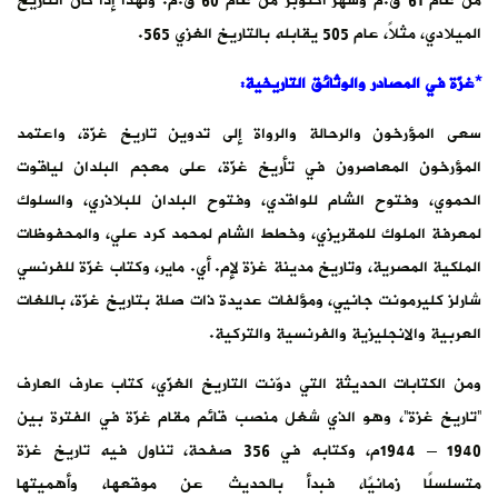
من عام 61 ق.م وشهر أكتوبر من عام 60 ق.م. ولهذا إذا كان التاريخ
الميلادي، مثلاً، عام 505 يقابله بالتاريخ الغزي 565.
*غزّة في المصادر والوثائق التاريخية:
سعى المؤرخون والرحالة والرواة إلى تدوين تاريخ غزّة، واعتمد
المؤرخون المعاصرون في تأريخ غزّة، على معجم البلدان لياقوت
الحموي، وفتوح الشام للواقدي، وفتوح البلدان للبلاذري، والسلوك
لمعرفة الملوك للمقريزي، وخطط الشام لمحمد كرد علي، والمحفوظات
الملكية المصرية، وتاريخ مدينة غزة لإم. أي. ماير، وكتاب غزّة للفرنسي
شارلز كليرمونت جانيي، ومؤلفات عديدة ذات صلة بتاريخ غزّة، باللغات
العربية والانجليزية والفرنسية والتركية.
ومن الكتابات الحديثة التي دوّنت التاريخ الغزّي، كتاب عارف العارف
“تاريخ غزة”، وهو الذي شغل منصب قائم مقام غزّة في الفترة بين
1940 – 1944م، وكتابه في 356 صفحة، تناول فيه تاريخ غزة
متسلسلًا زمانيًا، فبدأ بالحديث عن موقعها، وأهميتها