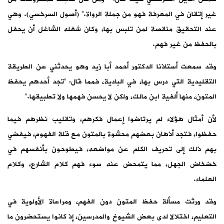
غير إتقان في المعرفة فهو من جملة الرواة.” (أصول السرخسي). وهي
عند التحقيق منقصة لمن تلبس بها، وكان شغله الشاغل أن يحفل
بالحفظ من غير فهم.
وقد سمعت أستاذنا الدكتور أحمد أبا زيد وهو يحدثني عن الطريقة
التقليدية التي درس بها، في البادية، فمما قال: “تجد أحدهم يحفظ
المتون، منها ألفية ابن مالك، ولكن لا يحسن فهمها ولا تطبيقها.”
لأن أمثال هؤلاء لم يرتاضوا إعمال فكرهم، وتقليب نظرهم فيما
حفظوا، فتجد أذهان بعضهم محشوة بالمتون مع قلة الفهوم، فيفضي
بهم ذلك إلى تحريف الكلم عن مواضعه، فيطوحون بأنفسهم في
خضخاض الجهل، مما يتمحض عنه سوء فهم كلام الشارع، وكلام
العلماء.
وقد ورثت مسألة حفظ المتون دون الفهم، ومراعاة الأولوية في
التعليم، اختلالا لدى بعض الشيوخ والمدرسين، إذ كانوا يستحضرون ما