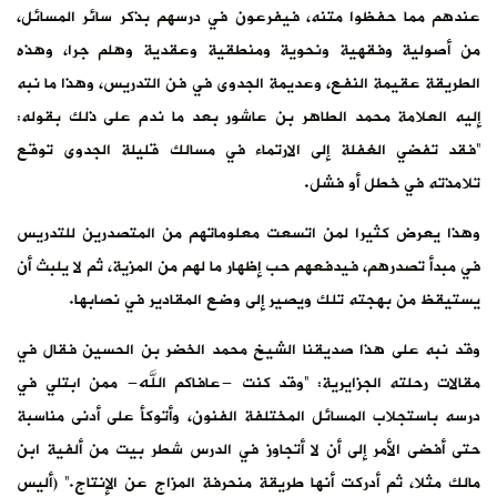
عندهم مما حفظوا متنه، فيفرعون في درسهم بذكر سائر المسائل،
من أصولية وفقهية ونحوية ومنطقية وعقدية وهلم جرا، وهذه
الطريقة عقيمة النفع، وعديمة الجدوى في فن التدريس، وهذا ما نبه
إليه العلامة محمد الطاهر بن عاشور بعد ما ندم على ذلك بقوله:
“فقد تفضي الغفلة إلى الارتماء في مسالك قليلة الجدوى توقع
تلامذته في خطل أو فشل.
وهذا يعرض كثيرا لمن اتسعت معلوماتهم من المتصدرين للتدريس
في مبدأ تصدرهم، فيدفعهم حب إظهار ما لهم من المزية، ثم لا يلبث أن
يستيقظ من بهجته تلك ويصير إلى وضع المقادير في نصابها.
وقد نبه على هذا صديقنا الشيخ محمد الخضر بن الحسين فقال في
مقالات رحلته الجزايرية: “وقد كنت -عافاكم الله- ممن ابتلي في
درسه باستجلاب المسائل المختلفة الفنون، وأتوكأ على أدنى مناسبة
حتى أفضى الأمر إلى أن لا أتجاوز في الدرس شطر بيت من ألفية ابن
مالك مثلا، ثم أدركت أنها طريقة منحرفة المزاج عن الإنتاج.” (أليس