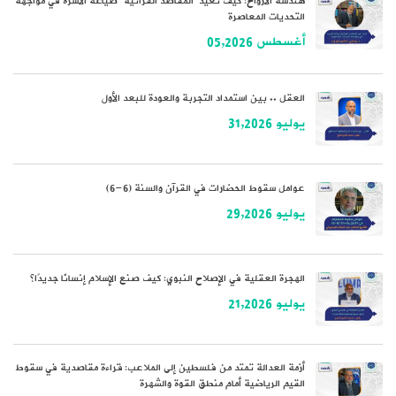
هندسة الأرواح: كيف تُعيد “المقاصدُ القرآنية” صياغةَ الأسرة في مواجهة
التحديات المعاصرة
أغسطس 05,2026
العقل .. بين استمداد التجربة والعودة للبعد الأول
يوليو 31,2026
عوامل سقوط الحضارات في القرآن والسنة (6-6)
يوليو 29,2026
الهجرة العقلية في الإصلاح النبوي: كيف صنع الإسلام إنسانًا جديدًا؟
يوليو 21,2026
أزمة العدالة تمتد من فلسطين إلى الملاعب: قراءة مقاصدية في سقوط
القيم الرياضية أمام منطق القوة والشهرة