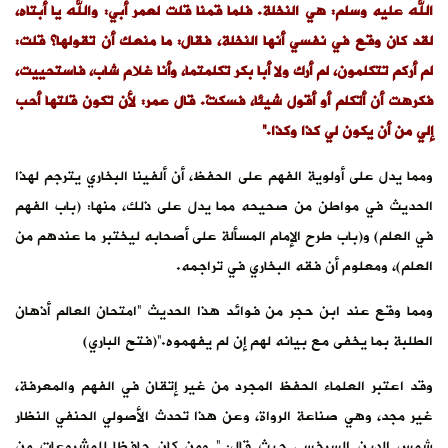
الله عليه وسلم: هي النخلة. فلما قمنا قلت لعمر أبي: والله يا أبتاه،
لقد كان وقع في نفسي أنها النخلة، فقال: ما منعك أن تقولها؟ قلت:
لم أركم تتكلمون، لم أرك ولا أبا بكر تكلمتما، وأنا غلام شاب، فاستحييت،
فكرهت أن أتكلم أو أقول شيئا، فسكتّ. قال عمر: لأن تكون قلتها أحب
إلي من أن يكون لي كذا وكذا.”
ومما يدل على أولوية الفهم على الحفظ، أن ألفينا البخاري يترجم لهذا
الحديث في مواطن من صحيحه مما يدل على ذلك، منها: (باب الفهم
في العلم) و(باب طرح الإمام المسألة على أصحابه ليختبر ما عندهم من
العلم)، ومعلوم أن فقه البخاري في تراجمه.
ومما وقع عند ابن حجر من فوائد هذا الحديث “امتحان العالم أذهان
الطلبة بما يخفى مع بيانه لهم إن لم يفهموه.”(فتح الباري)
وقد اعتبر العلماء الحفظ المجرد من غير إتقان في الفهم والمعرفة،
غير مجد، وهي صناعة الرواة، وعن هذا تحدث الأصولي الحنفي النظار
شمس الدين السرخسي حيث قال: ” ومن كان حافِظا للمشروعات من