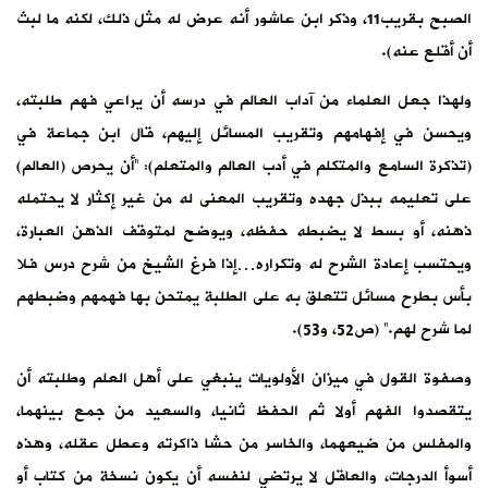
الصبح بقريب11، وذكر ابن عاشور أنه عرض له مثل ذلك، لكنه ما لبث
أن أقلع عنه).
ولهذا جعل العلماء من آداب العالم في درسه أن يراعي فهم طلبته،
ويحسن في إفهامهم وتقريب المسائل إليهم، قال ابن جماعة في
(تذكرة السامع والمتكلم في أدب العالم والمتعلم): “أن يحرص (العالم)
على تعليمه ببذل جهده وتقريب المعنى له من غير إكثار لا يحتمله
ذهنه، أو بسط لا يضبطه حفظه، ويوضح لمتوقف الذهن العبارة،
ويحتسب إعادة الشرح له وتكراره…إذا فرغ الشيخ من شرح درس فلا
بأس بطرح مسائل تتعلق به على الطلبة يمتحن بها فهمهم وضبطهم
لما شرح لهم.” (ص52، و53).
وصفوة القول في ميزان الأولويات ينبغي على أهل العلم وطلبته أن
يتقصدوا الفهم أولا ثم الحفظ ثانيا، والسعيد من جمع بينهما،
والمفلس من ضيعهما، والخاسر من حشا ذاكرته وعطل عقله، وهذه
أسوأ الدرجات، والعاقل لا يرتضي لنفسه أن يكون نسخة من كتاب أو