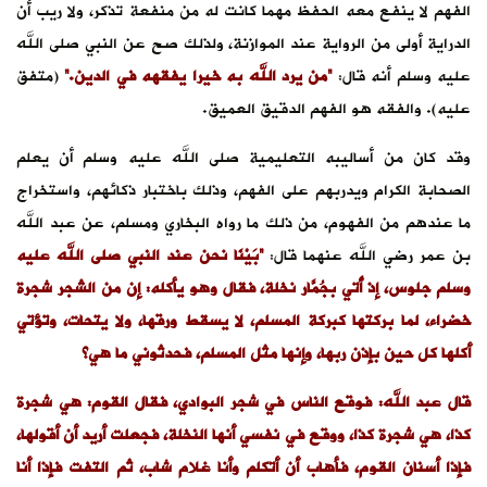
الفهم لا ينفع معه الحفظ مهما كانت له من منفعة تذكر، ولا ريب أن
الدراية أولى من الرواية عند الموازنة، ولذلك صح عن النبي صلى الله
عليه وسلم أنه قال:
“من يرد الله به خيرا يفقهه في الدين.”
(متفق
عليه). والفقه هو الفهم الدقيق العميق.
وقد كان من أساليبه التعليمية صلى الله عليه وسلم أن يعلم
الصحابة الكرام ويدربهم على الفهم، وذلك باختبار ذكائهم، واستخراج
ما عندهم من الفهوم، من ذلك ما رواه البخاري ومسلم، عن عبد الله
بن عمر رضي الله عنهما قال:
“بَيْنَا نحن عند النبي صلى الله عليه
وسلم جلوس، إذ أُتي بجُمَّار نخلة، فقال وهو يأكله: إن من الشجر شجرة
خضراء، لما بركتها كبركة المسلم، لا يسقط ورقها، ولا يتحات، وتؤتي
أكلها كل حين بإذن ربها، وإنها مثل المسلم، فحدثوني ما هي؟
قال عبد الله: فوقع الناس في شجر البوادي، فقال القوم: هي شجرة
كذا، هي شجرة كذا، ووقع في نفسي أنها النخلة، فجعلت أريد أن أقولها،
فإذا أسنان القوم، فأهاب أن أتكلم وأنا غلام شاب، ثم التفت فإذا أنا