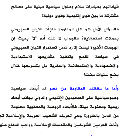
قياداتهم بمبادرات سلام وحلول سياسية مبنية على مصالح
مشتركة ما بين قوى إقليمية وقوى دولية!
فالسؤال الأول هو هل المقاومة فاجأت الكيان الصهيوني
بحملات استفزازية؟ فالجواب لا شك أنه “لا” بحيث إن
الهجمات الأخيرة ليست إلا رد فعل لاستمرار الكيان الصهيوني
في سياسة القمع وتنفيذ مشاريعها الاستبدادية
والاضطهادية والاستيطانية والحفرية بل بتسريعها خلال
بضع سنوات مضت!
وأما ما حققته المقاومة من نصر
له أبعاد سياسية
وجيوسياسية على الصعيدين الإقليمي والدولي بجانب أبعاد
روحية ومعنوية بينة، فالأبعاد الروحية والمعنوية معلومة
من الدين بالضرورة وهي تحريك الشعوب العربية والإسلامية تجا
وثالث الحرمين الشريفين والمقدسات الإسلامية وواجب الدفاع عنها