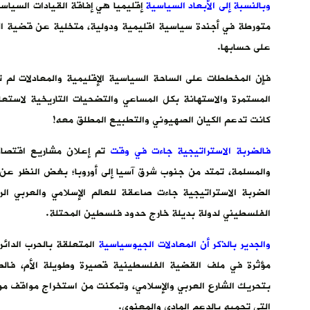
وبالنسبة إلى الأبعاد السياسية
إقليميا هي إفاقة القيادات السياس
متورطة في أجندة سياسية اقليمية ودولية، متخلية عن قضية ا
على حسابها.
فإن المخططات على الساحة السياسية الإقليمية والمعادلات لم ت
المستمرة والاستهانة بكل المساعي والتضحيات التاريخية لاست
كانت تدعم الكيان الصهيوني والتطبيع المطلق معه!
فالضربة الاستراتيجية جاءت في وقت
تم إعلان مشاريع اقتصادي
والمسلمة، تمتد من جنوب شرق آسيا إلى أوروبا؛ بغض النظر عن
الضربة الاستراتيجية جاءت صاعقة للعالم الإسلامي والعربي ا
الفلسطيني لدولة بديلة خارج حدود فلسطين المحتلة.
والجدير بالذكر أن المعادلات الجيوسياسية
المتعلقة بالحرب الدائرة
مؤثرة في ملف القضية الفلسطينية قصيرة وطويلة الأم، فالضرب
بتحريك الشارع العربي والإسلامي، وتمكنت من استخراج مواقف م
التي تحميه بالدعم المادي والمعنوي.