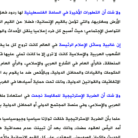
ولا شك أن التطورات الأخيرة في الساحة الفلسطينية
لها ردود فعل
الأرض ومغاربها، والتي تؤمن بالقيم الإنسانية؛ فضلا عن القيم ال
التواصل الإجتماعي؛ حيث أصبح كل فرد إعلاميا ينقل الأحداث والو
إن غالبية وسائل الإعلام الرئيسة
في العالم كانت تروج كل ما يخد
الشعوب العربية والإسلامية كانت لا ترى إلا ما كانت تملي عليها 
المنطقة، فالرأي العام في الشارع العربي والإسلامي، والرأي ا
الحكومات والقيادات والمحافل الدولية، وبالأخص ضد ما يقوم به 
الاتفاقيات والقوانين الدولية، وذلك تحت حماية أسيادها في الغرب
ولا شك أن الضربة الإسترتيجية للمقاومة نجحت
في استعادة ملف 
العربي والإسلامي، وفي منصة المجتمع الدولي أو المحافل الدولية ب
علما بأن الضربة الاستراتيجية خلقت توازنا سياسيا وجيوسياسيا ج
أمد اليأس لعقود مضت، وذلك بعد أن تبينت عدم مصداقية هؤلا
الحديث والكيان الصهيوني المعتدي على كل القيم الإنسانية والأعر