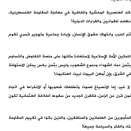
 العنصرية الوحشية والفاشية في معالجة المقاومة الفلسطينية،
امه للقوانين والقرارات الدولية!
رائم الحرب وانتهاك حقوق الإنسان، وإبادة جماعية وتهجير قسري تقوم
مكين الأمة الإسلامية لاستعادة مكانها على منصة التفاوض والتساوم
 بثمن دماء الشهداء ودموع الشعوب، وليس بثمن بخس يمكن الاستهانة
 في الشرق، وإن أوهن البيوت لبيت العنكبوت!
 لا غير: إما الانصياغ لصوت وتطلعات شعوبها أو الانخراط في اتجاه
ضون قرن من الزمن، فالقرن الجديد من سقوط الخلافة العثمانية تكون
أجورين من العلمانين والمنافقين، والذين باتوا في تقييم المقاومة
ء والفكر والسياسة جميعًا!