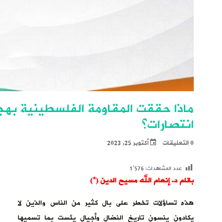
ماذا حققت المقاومة الفلسطينية بهجما
انتصارات؟
0 التعليقات
أكتوبر 25, 2023
عدد المشاهدات:
1٬576
بقلم د. إنعام الله مسيح الدين (*)
هذه تساؤلات تخطر على بال كثير من الناس والذين لا
يكادون ينسون تاريخ النضال وأجيال يئست بما تسميها