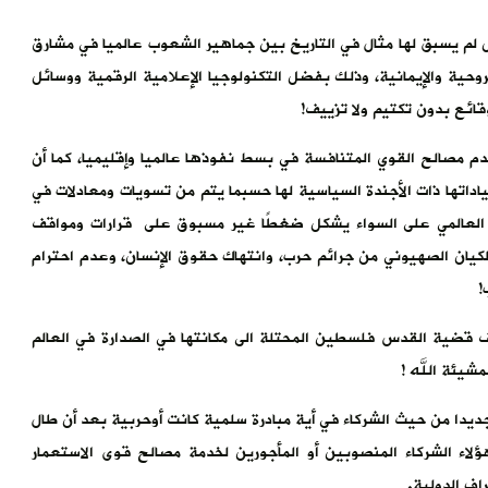
 لم يسبق لها مثال في التاريخ بين جماهير الشعوب عالميا في مشارق
روحية والإيمانية، وذلك بفضل التكنولوجيا الإعلامية الرقمية ووسائل
قائع بدون تكتيم ولا تزييف!
م مصالح القوي المتنافسة في بسط نفوذها عالميا وإقليميا، كما أن
قياداتها ذات الأجندة السياسية لها حسبما يتم من تسويات ومعادلات في
لعام العالمي على السواء يشكل ضغطًا غير مسبوق على قرارات ومواقف
الكيان الصهيوني من جرائم حرب، وانتهاك حقوق الإنسان، وعدم احترام
!
قضية القدس فلسطين المحتلة الى مكانتها في الصدارة في العالم
مشيئة الله !
ديدا من حيث الشركاء في أية مبادرة سلمية كانت أوحربية بعد أن طال
ء الشركاء المنصوبين أو المأجورين لخدمة مصالح قوى الاستعمار
اف الدولية.