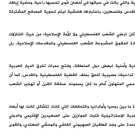
ية والتي باتت في سباتها في أحضان قوى تحسبها راعية وحامية إياها،
لقدس وفلسطين، باعتبارها هامشية ليتم تسوية المصالح المشتركة
كن ترضي الشعب الفلسطيني ولا الأمة الإسلامية؛ من حيث التنازلات
عادة الحقوق المشروعة للشعب الفلسطيني والمقدسات الإسلامية، بل
ة وأمنية لبعض دول المنطقة، وفتح ممرات تخرق الديار العربية
 تداعيات مصيرية تلحق بملف القضية الفلسطينية والقدس، كما أن
لرسمي المتهاون أمام ما كان يسمونه صفقة القرن أو تهجير الشعب
 ما بين روسيا وأوكرانيا والتحالفات التي كانت تتشكل كانت لها أبعاد
ة الاستراتيجية قلبت الموازين على الصعيدين الإقليمي والدولي
وحدة على وجه الطغيان الصهيوني الفاشي والوحشي المعتدي، والقوى