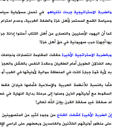
والضربة الاستراتيجية جردت نتنياهو
في تحمل مسؤولية سياساته
وسياسة القمع المستمر لأهل غزة والضفة الغربية، وعدم احترام نظ
كما أن اليهود الأصليين والنصارى من أهل الكتاب أعلنوا إدانة ج
بها أجهزة حرب صهيونية في حق أهل غزة!
وبالضربة الاستراتجية الأخيرة
حققت المقاومة انتصارات ونجاحات لت
بعد الخذلان الطويل أمام الطغيان وعقدة النفس بالفشل والعجز
به لأية قوة جبارة كانت في المنطقة موالية لأوليائها في الغرب أو
فأما بالنسبة للأنظمة العربية والإسلامية فأمامها خياران فقط
السقوط مع أوليائهم الذين وصلوا إلى مرحلة بداية النهاية في غ
له صفقة غير صفقة القرن بإذن الله تعالى!
إن الضربة الأخيرة كشفت القناع
عن وجوه كثير من المتصهينين الم
على منظور أوليائهم الخائنين والفاسدين وبعضهم على كراسي الإفتا