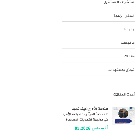
استشراف المستقبل
السنن الإلهية
جديدنا
مراجعات
مقالات
نوازل ومستجدات
أحدث المقالات
هندسة الأرواح: كيف تُعيد
“المقاصدُ القرآنية” صياغةَ الأسرة
في مواجهة التحديات المعاصرة
أغسطس 05,2026