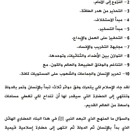
2- النزوع إلى الأمام.
3- التحذير من هدر الطاقة.
4- مبدأ الاستخلاف.
5- مبدأ التسخير.
6- التحفيز على العمل والإبداع.
7- مجابهة التخريب والإفساد.
8- التوازن بين الأضداد والثنائيات، وتوحدها.
9- التناغم والوفاق الطبيعة والعالم والكون. مع
10- تحرير الإنسان والجماعات والشعوب على المستويات كافة.
لقد جاء الإسلام لكي يتحرك وفق دوائر ثلاث: تبدأ بالإنسان وتمر بالدولة
وتنتهي إلى الحضارة التي سيقدر لها أن تنداح لكي تغطي مساحات
واسعة من العالم القديم.
والسؤال ما المنهج الذي اتبعه النبي ﷺ في هذا البناء الحضاري الهائل
الذي بدأ بالإنسان ثم الدولة ثم انتهى إلى حضارة إسلامية قيمية