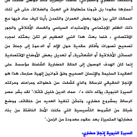
والتخلف الحضاري والعمراني، عاشت البشرية حالة فوضى سلخت من
أعمارها عقودا بل قرونا متطاولة في العبث والضلالة، حتى في تلك
الممالك التي برز فيها بعض العمران والتمدن رأينا كيف ساد فيها مع
ذلك الظلم الاجتماعي والاستبداد السياسي والفساد الأخلاقي والجور
الاقتصادي ، فلما بعث هذا النبي العظيم لم تكن بعثته لمجرد
تصحيح تصورات وأفكار عقدية حول الإله أو الدعوة إلى جملة من
المسائل الأخلاقية أو الشعائرية، أو تعديل بعض الأوضاع الاقتصادية
إنما كان الهدف الوصول إلى الحالة الحضارية الشاملة مؤسسة على
العقيدة السليمة والإنسان الصحيح وفق قوانين إلهية صارمة، هذا هو
الإنجاز الحقيقي للرسالة والذي كشفت عن خطواته ومراحله وحركته
السيرة النبوية، يؤكد ذلك د/ عماد الدين خليل قائلا:” لقد بشر عصر
الرسالة بمشروع حضاري، وتمكّن تنفيذ العديد من حلقاته، ووضع
شبكة من الشروط التأسيسية التي مكنت الأمة الناشئة من بناء
حضارتها المتميزة بعد عقود معدودة من الزمن.”
السبرة النبوية إنجاز حضاري: