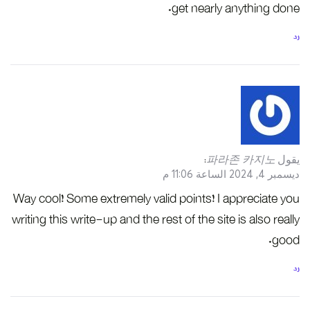
get nearly anything done.
رد
يقول
파라존 카지노
:
ديسمبر 4, 2024 الساعة 11:06 م
Way cool! Some extremely valid points! I appreciate you
writing this write-up and the rest of the site is also really
good.
رد