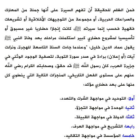
فمن الظلم للحقيقة أن تفهم السيرة على أنها جملة من المعارك
والصراعات الحربية، أو مجموعة من التوجيهات الأخلاقية أو تشريعات
فقهية فحسب إنما سيرته ﷺ، كانت إنجازا حضاريا غير مسبوق أو
تأسيسيا لمشروع حضاري كبير استكملت مراحله بعد وفاة النبي ﷺ
يقول عماد الدين خليل: “وعندما جاءت السنة التاسعة للهجرة، ونزلت
آيات (أو إعلان) براءة في صدر سورة التوبة، لتصفية الوجود الوثني في
جزيرة العرب، كان رسول الله ﷺ قد حقق، وصحابته الكرام رضي الله
عنهم على مستوى الفعل التاريخي، المنجزات التالية التي ينطوي كل
منها على بعد حضاري مؤكد:
أولا:
التوحيد في مواجهة الشرك والتعدد.
ثانيا:
الوحدة في مواجهة التجزؤ.
ثالثا:
الدولة في مواجهة القبيلة.
رابعا:
التشريع في مواجهة العرف.
خامسا:
المؤسسة في مواجهة التقاليد.