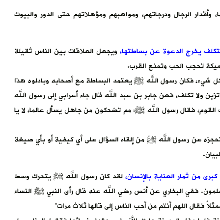
، وأقدار الرجال ودرجاتهم، ومواهبهم ومؤهلاتهم حتى الدور والبيوت
التكلف يخرج الدعوة عن بساطتها،
ويجعل العلاقات بين الناس ثقيلة
ميكة تحجب الحب وتمنع القرب.
ي كل شيء، فكان رسول الله ﷺ يعتمد البساطة مع أصحابه وبادلوه هذا
زين ولا تكلف، فعن جابر بن عبد الله قال جاء أعرابي إلى رسول الله
ك القوم، فقال رسول الله ﷺ: مم تضحكون من جاهل يسأل عالما، لا يا
 تحجزه عن رسول الله ﷺ من إلقاء السؤال على أي كيفية أو بأي صيغة
بيان.
رى من ثمار العناية بالإنسان،
لقد كان رسول الله ﷺ يتحرك وسط
مسلمون. ففي البخاري عن أنس رضي الله عنه قال رأى النبي ﷺ النساء
ً فقال اللهم أنتم من أحب الناس إلى قالها ثلاث مرات”