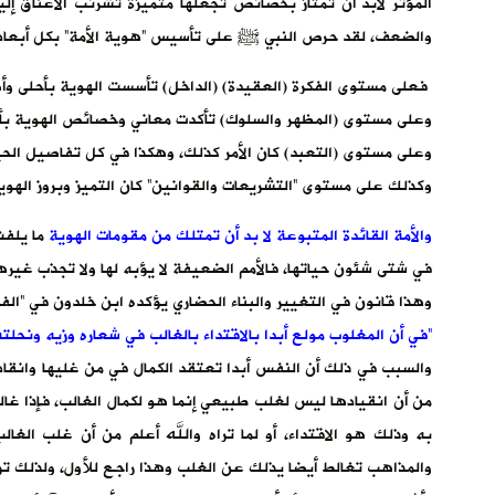
المؤثر لابد أن تمتاز بخصائص تجعلها متميزة تشرئب الأعناق إلي
والضعف، لقد حرص النبي ﷺ على تأسيس “هوية الأمة” بكل أبعادها
فعلى مستوى الفكرة (العقيدة) (الداخل) تأسست الهوية بأحلى وأ
وعلى مستوى (المظهر والسلوك) تأكدت معاني وخصائص الهوية بأح
وعلى مستوى (التعبد) كان الأمر كذلك، وهكذا في كل تفاصيل الح
وكذلك على مستوى “التشريعات والقوانين” كان التميز وبروز الهوي
والأمة القائدة المتبوعة لا بد أن تمتلك من مقومات الهوية
ما يلفت
في شتى شئون حياتها، فالأمم الضعيفة لا يؤبه لها ولا تجذب غيرها 
وهذا قانون في التغيير والبناء الحضاري يؤكده ابن خلدون في “ا
“في أن المغلوب مولع أبدا بالاقتداء بالغالب في شعاره وزيه ونحلته
والسبب في ذلك أن النفس أبدا تعتقد الكمال في من غليها وانقادت 
من أن انقيادها ليس لغلب طبيعي إنما هو لكمال الغالب، فإذا 
به وذلك هو الاقتداء، أو لما تراه والله أعلم من أن غلب الغا
والمذاهب تغالط أيضا يذلك عن الغلب وهذا راجع للأول، ولذلك تر