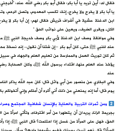
فقال له: أين تريد يا أبا بكر: فقال أبو بكر رضي الله عنه: “أخرج
يا أبا بكر لا يخرج ولا يخرج، إنك تكسب المعدوم، وتصل الرحم، 
ابن الدغنة عشية في أشراف قريش فقال لهم: إن أبا بكر لا يخر
الكل، ويقرى الضيف، ويعين على نوائب الحق ”
وفي موافقة وصف ابن الدغنة لأبي بكر وصف خديجة النبي ﷺ ما يد
عنه للنبي ﷺ حتى، كان أبو بكر -إن شئنا أن نقول– إنه نسخة محمد
ثم كان توريث العمل والممارسة من تعليم العلم والجهاد في سبيل 
يؤخذ عنه العلم منها، اقتداء برسول الله ﷺ، وكان الصحابة رضي 
عنه
وفي البخاري عن منصور عن أبي وائل قال: كان عبد الله يذكر النا
يوم قال: أما إنه يمنعني من ذلك أني أكره أن أملكم وإني أتخولكم ب
ومن ثمرات التربية والعناية بالإنسان شفافية المجتمع وصرا
بجريمة الزنا، يريدان أن يتطهرا من أمر اقترفاه، وتأتي امرأة من 
الحق، فهل على المرأة من غسل إذا احتلمت؟ قال النبي ﷺ: إذا ر
المرأة؟ قال نعم تربت يمينك ففيم يشبهها ولدها؟ ويأتي سيدنا