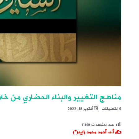
مناهج التغيير والبناء الحضاري من خلال 
0 التعليقات
أكتوبر 18, 2022
عدد المشاهدات:
1٬260
✍️ أ.د. أحمد محمد زايد(*)