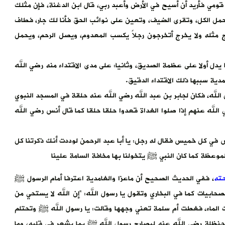
ني قومي فأريد أن أسيح في الأرض وأعبد ربي، قال ابن الدغنة، فإن مثلك
وتحمل الكل، وتقرى الضيف، وتعين على نوائب الحق فأنا لك جار، فطاف
ج مثله ولا يخرج أتخرجون رجلاً يكسب المعدوم، ويصل الرحم، ويحمل
ل أولا على عظمة الصديق، وثانيا: على مدى الاقتداء منه رضي الله
ية سببها ذلك الاقتداء الدقيق.
الله، فكان لجابر بن عبد الله رضي الله عنه حلقة في المسجد النبوي
الله عنهم إذا صلوا الغداة قعدوا حلقا حلقا كما قال أنس رضي الله
س في كل خميس فقال له رجل: يا أبا عبد الرحمن لوددت أنك ذكرتنا كل
الموعظة كما كان النبي ﷺ يتخولنا بها مخافة السامة علينا
حته
، ففي الحديث الصحيح أن ماعزا والغامدية اعترفا أمام الرسول ﷺ
الصحابيات كما في البخاري وتقول يا رسول الله: “إن الله لا يستحي من
أت الماء، فغطت أم سلمة تعني وجهها وقالت: يا رسول الله ﷺ وتحتلم
 حنظلة رضي الله عنه ليصارح رسول الله ﷺ بما يشعر في قلبه، وما