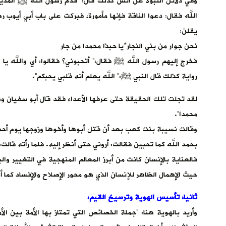
وفي دلائل النبوة عن أنس كذلك قال: “قدم رسول الله ﷺ المدينة ف
الله فقال: دعوا الناقة فإنها مأمورة، فبركت على باب أبي أيوب
يقلن:
نحن جوار من بني النجار*يا حبذا محمدا من جار
فخرج إليهم رسول الله ﷺ فقال:” أتحبوني؟ فقالوا: أي والله يا رسو
رواية كذلك قال النبي ﷺ:” الله يعلم أنه قلبي يحبكم”.
لقد تجلت تلك الحقيقة حتى عرفها الأعداء فقد قال أبو سفيان و
محمدا”.
وقالت نسيبة بنت كعب بعد أن قتل أبوها وأخوها وزوجها يوم أحد 
بحمد الله كما تحبين فقالت: أروني حتى أنظر إليه. فلما رأته قال
فالعناية بالإنسان كانت من أبرز المعالم المنهجية في التغيير وال
حيث الإهمال الظاهر للإنسان الذي هو محور الإصلاح والإفساد كما 
ثانيا: تأسيس الهوية وترسيخ القيم:
وأريد بالهوية هنا: “جملة الخصائص التي تمتاز بها الأمة بين ا