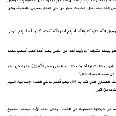
لما دخل المدينة جاءت الأنصار برجالها ونسائها فقالوا: إلينا رسول
 رضي الله عنه. قال: فخرجت جوار من بني النجار يضربن بالدفوف وهن
ل الله قال: أنا والله أحبكم أنا والله أحبكم أنا والله أحبكم ” وفي
هو يومئذ مشرك: ” ما رأيت أحدا من الناس يحب أحدا كحب أصحاب محمد
شهداء فقالت لما أخبرت بذلك: ما فعل رسول الله ﷺ، قالوا: خيرا هو
ت: كل مصيبة بعدك جلل”
بناء الحضاري الذي قام به ﷺ، وهو أخطر ما في الحياة الإسلامية اليوم
أشرت من قبل.
لأمم في حركتها الحضارية في الحياة”، وحتى تقف الأمة موقف المتبوع