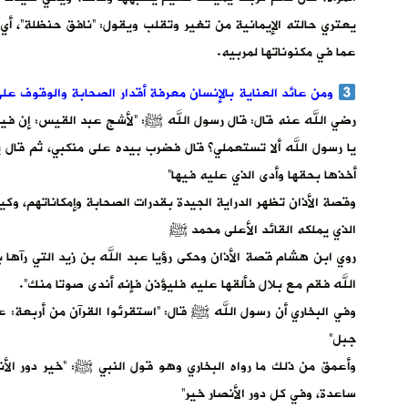
يعتري حالته الإيمانية من تغير وتقلب ويقول: “نافق حنظلة”، 
عما في مكنوناتها لمربيه.
ومن عائد العناية بالإنسان معرفة أقدار الصحابة والوقوف عل
رضي الله عنه قال: قال رسول الله ﷺ: “لأشج عبد القيس: إن فيك خ
يا رسول الله ألا تستعملي؟ قال فضرب بيده على منكبي، ثم قال يا 
أخذها بحقها وأدى الذي عليه فيها”
وقصة الأذان تظهر الدراية الجيدة بقدرات الصحابة وإمكاناتهم، وك
الذي يملكه القائد الأعلى محمد ﷺ
روي ابن هشام قصة الأذان وحكى رؤيا عبد الله بن زيد التي رآها ب
الله فقم مع بلال فألقها عليه فليؤذن فإنه أندى صوتا منك”.
وفي البخاري أن رسول الله ﷺ قال: “استقرئوا القرآن من أربعة: 
جبل”
وأعمق من ذلك ما رواه البخاري وهو قول النبي ﷺ: “خير دور الأنص
ساعدة، وفي كل دور الأنصار خير”