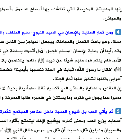
إنها المعايشة المحيطة التي تنكشف بها أوضاع الدعوة، وأصولها
والعوائل.
ومن ثمار العناية بالإنسان في العهد النبوي: دفع التكلف، و
مملة، وهو باعث التحمل والمجاملة، ويجعل الحواجز بين الناس س
وقد رأينا أن رعاية الإنسان المسلم للجيل الأول أثمرت بساطة ف
الأمر، فلم يكتم فرد منهم شيئا عن نبيه ﷺ وكانوا يتكلمون بلا ت
ﷺ: “فقال يا رسول الله: ثيابنا في الجنة ننسجها بأيدينا؟ فضح
أعرابي ولكنها تشقق عنها ثمار الجنة.
إن التقدير والعناية بالسائل التي تكسبه ثقة وطمأنينة بحيث لا
معبرا عما يجول في فكره، وما يستكن في ضميره طالبا المعرفة وال
ثم يأتي الحب بل شيوع المحبة داخل عناصر المجتمع كثمرة كب
أصحابه يزرع الحب ويجني ثماره، ويشيع الإخاء ليتمتع بآثاره ال
والصبيان مقبلين قال: حسبت أن قال من عرس، فقال النبي ﷺ: “ممثلا