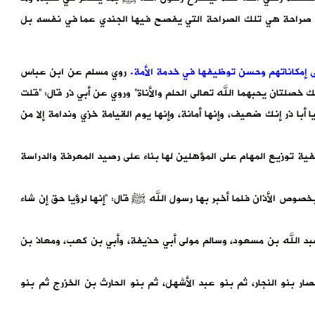
أي صراحة هي تلك الصراحة التي يفصح فيها الجندي عما في نفسه بل
ى إمكاناتهم وحسن توظيفها في خدمة الأمة.
روي مسلم عن ابن عباس
صلتان يحبهما الله تعالى الحلم والأناة” وروي عن أبي ذر قال: “قلت
أبا ذر إنك ضعيف، وإنها أمانة، وإنها يوم القيامة خزي وندامة إلا من
يفية توزيع المهام على المؤهلين لها بناء على رصيد المعرفة والدراسة
خصوص الأذان فلما أخبر بها رسول الله ﷺ قال: “إنها لرؤيا حق إن شاء
عبد الله بن مسعود، وسالم مولى أبي حذيفة، وأبي بن كعب، ومعاذ بن
ار بنو النجار، ثم بنو عبد الأشهل، ثم بنو الحارث بن الخزرج ثم بنو