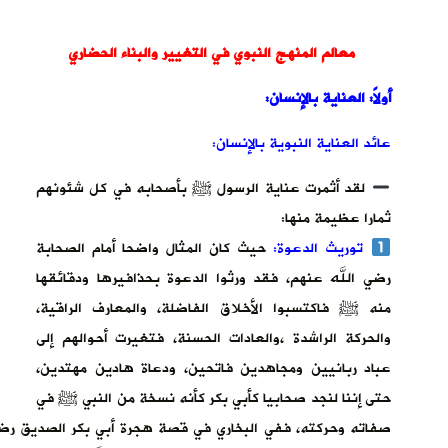
معالم المنهج النبوي في التغيير والبناء الحضاري
أولاً: العناية بالإنسان:
عائد العناية النبوية بالإنسان:
لقد أثمرت عناية الرسول ﷺ بأصحابه في كل شئونهم
ثمارا عظيمة منها:
توريث الدعوة:
حيث كان المثال واضحا أمام الصحابة
رضي الله عنهم، فقد ورثوا الدعوة بحذافيرها ودقائقها
منه ﷺ فاكتسبوا الأخلاق الفاضلة، والمعارف الراقية،
والحركة الراشدة ،والعادات الحسنة، فتغيرت أحوالهم إلى
عباد ربانيين ومجاهدين فاتحين، ودعاة هادين مهتدين،
حتى إننا لنجد صحابيا كأبي بكر كأنه نسخة من النبي ﷺ في
صفاته وحركته، ففي البخاري في قصة هجرة أبي بكر الصديق رضي 