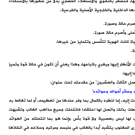
ها، فتشعر بالتفوق والاستعلاء الحضاري بدلا من شعورها بالاستخذاء
 الداخلية والخارجية الأصلية والفرعية.
صرم حالة وصورة.
لى وأصرم حالة صورة.
ياة كانت الهوية تتأسس وتتمايز عن غيرها.
ة.
 الأنظار إليها ويغري باتباعها، وهذا يعني أن تكون في حالة قوة وتميز
إليها.
لفصل الثالث والعشرون” من مقدمته تحت عنوان:
 وسائر أحواله وعوائده”
إليه، إما لنظره بالكمال بما وفر عندها من تعظيمه، أو لما تغالط به
غالطت بذلك واتصل لها اعتقادا فانتحلت جميع مذاهب الغالب وتشبهت
لب لها ليس بعصبية ولا قوة بأس وإنما هو بما انتحلته من العوائد
ى المغلوب يتشبه أبدا بالغالب في ملبسه ومركبه وسلاحه في اتخاذها