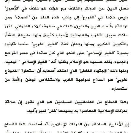
فصل الدين عن الدولة، والخلاف مع هؤلاء هو خلاف في “الأصول”
وليس خلافا في “الفروع” إلى جانب هذه القلة من “العملاء” ومن
الزنادقة وأعداء الدين والتدين، هناك في صفوف “الآخر العلماني كثرة
سلكت سبيل التغرب والعلمانية لأسباب كثيرة، منها: طبيعة النشأة
والتكوين الفكري، ومنها رجحان كفة “الخيار الغربي” عندما قارنوه
بصورة “الخيار الإسلامي” على النحو الذي كان سائدا في عصر التراجع
والجمود، ولقد حسبوه هو الإسلام وظنوا أنه ” الخيار الإسلامي ” الوحيد،
ومنها ذلك “الاجتهاد الخاطئ” الذي اعتقد أصحابه أن استعارة “النموذج
الغربي” هو السلاح لمواجهة الغرب ولاستخلاص الوطن والأمة من
استعماره.
وهذا القطاع من العلمانيين المسلمين هو الذي نقول إن علاقة
الحركات الإسلامية المعاصرة به يسودها “خلل” كبير وأكيد.
إن الأغلبية الساحقة من الحركات الإسلامية قد أسقطت هذا القطاع