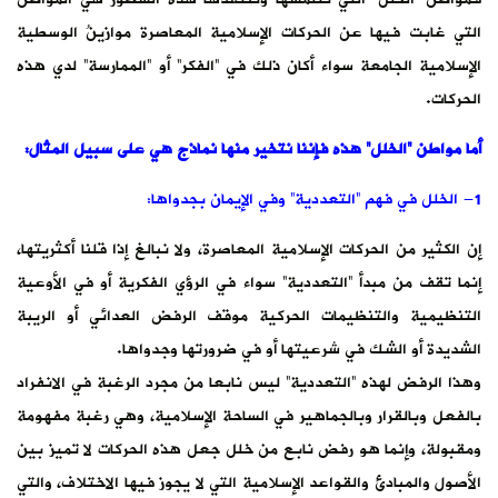
التي غابت فيها عن الحركات الإسلامية المعاصرة موازينُ الوسطية
الإسلامية الجامعة سواء أكان ذلك في “الفكر” أو “الممارسة” لدي هذه
الحركات.
أما مواطن “الخلل” هذه فإننا نتخير منها نماذج هي على سبيل المثال:
1- الخلل في فهم “التعددية” وفي الإيمان بجدواها:
إن الكثير من الحركات الإسلامية المعاصرة، ولا نبالغ إذا قلنا أكثريتها،
إنما تقف من مبدأ “التعددية” سواء في الرؤي الفكرية أو في الأوعية
التنظيمية والتنظيمات الحركية موقف الرفض العدائي أو الريبة
الشديدة أو الشك في شرعيتها أو في ضرورتها وجدواها.
وهذا الرفض لهذه “التعددية” ليس نابعا من مجرد الرغبة في الانفراد
بالفعل وبالقرار وبالجماهير في الساحة الإسلامية، وهي رغبة مفهومة
ومقبولة، وإنما هو رفض نابع من خلل جعل هذه الحركات لا تميز بين
الأصول والمبادئ والقواعد الإسلامية التي لا يجوز فيها الاختلاف، والتي