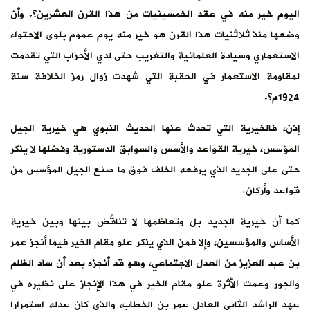
اليوم خير منه في عقد الخمسينيات من هذا القرن العشرين؟. وأن
وضعها منذ ثلاثنيات هذا القرن هو خير منه يوم عموم بلوى الاحتواء
الاستعماري وسيادة العلمانية والتغريب حتى لدي الأحزاب التي تقدمت
لمقاومة الاستعمار في الحقبة التي شهدت زوال رمز الخلافة سنة
1924م؟.
إذن، فالخيرية التي تحدث عنها الحديث النبوي هي خيرية الجيل
المؤسس، خيرية القواعد والأسس والسوابق الدستورية وفضلها لا ينكر
حتى على الجديد الذي يرفعه الخلف فوق ما صنع الجيل المؤسس من
قواعد وأركان.
كما أن خيرية الجديد بل وتعاظمها لا تناقُض بينها وبين خيرية
الأساس والمؤسسين، وإلا فمن الذي ينكر علو مقام الخير فيما أنجز عمر
بن عبد العزيز من العدل الاجتماعي، وهو قد أنجزه بعد أن ساد الظلم
والجور وعمت الأثرة علو مقام الخير في هذا الإنجاز على نظيره في
عهد الراشد الثاني العادل عمر بن الخطاب، والذي كان عدله استمرارا