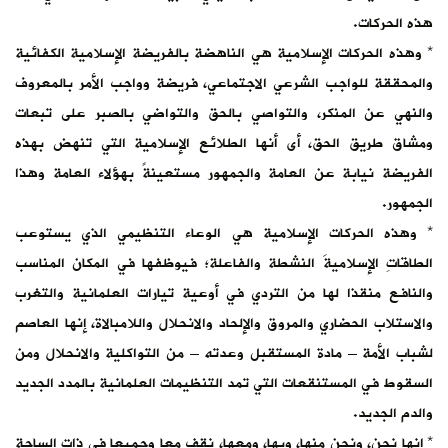
هذه الحركات.
* وهذه الحركات الإسلامية هي الناهضة بالفريضة الإسلامية الكفائية
والمحققة للواجب الشرعي الاجتماعي، فريضة وواجب الأمر بالمعروف
والنهي عن المنكر، والتواصي بالحق والتواضي بالصبر على تبعات
ومشاق طريق الحق، أى أنها الطلائع الإسلامية التي تنهض بهذه
الفريضة نيابة عن العامة والجمهور مستعينةً بهؤلاء العامة وهذا
الجمهور.
* وهذه الحركات الإسلامية هي الوعاء التنظيمي الذي يستوعب
الطاقاتِ الإسلاميةَ النشطة والفاعلة؛ فيوظفها في المكان المناسب
والنافع منقذا لها من التردي في أوعية تيارات العلمانية والتغرب
والاستلاب الحضاري والمروق والإلحاد والانحلال واللامبالاة، إنها العاصم
لشباب الأمة – مادة المستقبل وعدته – من التواكلية والانحلال ومن
السقوط في المستنقعات التي تمد التنظيمات العلمانية بالمدد الجديد
والدم الجديد.
* إنها نحن، ونحن منها، وبها، ومعها، نقف معا وجميعا في ذات الساحة