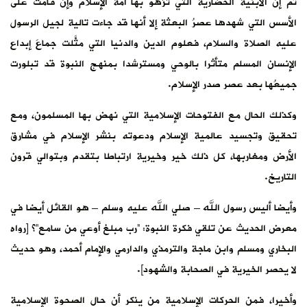
ثم إن الأبنية الحضارية التي تزهو بها أمة الإسلام وإن قامت على
الأسس التي شهدها عصرُ البعثة إلا أنها قد جاءت تالية لجيل الرسول
عليه الصلاة والسلام، فعلوم الدين والدنيا التي مثَّلت جماعَ إبداع
الإنسان المسلم متأثرا بالوحي ومسترشدا بمنهج النبوة قد تبلورت
جميعُها بعد عصر صدر الإسلام.
وكذلك الحال مع الفتوحات الإسلامية التي نهض بها المسلمون، ومع
تحقيق وتجسيد عالمية الإسلام ودعوته بنشر الإسلام في مشارق
الأرض ومغاربها، كل ذلك خير وخيرية ارتباطا بتقدم وبتوالي قرون
التاريخ.
وأيضا أليس رسول الله – صلي الله عليه وسلم – هو القائل أيضا في
معرض الحديث عن تلقي فكرة النبوة: “رب مبلغ أوعي من سامع”؟ [رواه
البخاري ومسلم وابن ماجة والترمذي والدارمي والإمام أحمد، وهو حديث
لا يحصر الخيرية في الصحابة والشهود].
وأخيرا، فمن الحركات الإسلامية من ينكر أن حال الصحوة الإسلامية