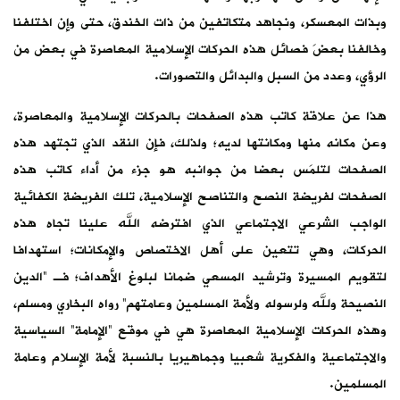
وبذات المعسكر، ونجاهد متكاتفين من ذات الخندق، حتى وإن اختلفنا
وخالفنا بعضَ فصائل هذه الحركات الإسلامية المعاصرة في بعض من
الرؤي، وعدد من السبل والبدائل والتصورات.
هذا عن علاقة كاتب هذه الصفحات بالحركات الإسلامية والمعاصرة،
وعن مكانه منها ومكانتها لديه؛ ولذلك، فإن النقد الذي تجتهد هذه
الصفحات لتلمَس بعضا من جوانبه هو جزء من أداء كاتب هذه
الصفحات لفريضة النصح والتناصح الإسلامية، تلك الفريضة الكفائية
الواجب الشرعي الاجتماعي الذي افترضه الله علينا تجاه هذه
الحركات، وهي تتعين على أهل الاختصاص والإمكانات؛ استهدافا
لتقويم المسيرة وترشيد المسعي ضمانا لبلوغ الأهداف؛ فـ “الدين
النصيحة ولله ولرسوله ولأمة المسلمين وعامتهم” رواه البخاري ومسلم،
وهذه الحركات الإسلامية المعاصرة هي في موقع “الإمامة” السياسية
والاجتماعية والفكرية شعبيا وجماهيريا بالنسبة لأمة الإسلام وعامة
المسلمين.