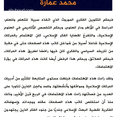
فبحكم التكوين الفكري الموروث الذي اتخذه سبيلا للتعلم وللعلم:
الدراسة في الأزهر ودار العلوم، وبحكم التخصص الأكاديمي في العلوم
الإسلامية، والتفرغ لقضايا الفكر الإسلامي، كان الاهتمام بالحركات
الإسلامية شاغلا أصيلا من شواغل كاتب هذه الصفحات حتى في حقبة
من تاريخه السياسي والفكري كان فيها رافضا لطريق هذه الحركات،
فبحكم العلائق، وبحكم هذا الرفض أيضا كانت هذه الحركات في بؤرة
الاهتمامات.
ولقد زادت هذه الاهتمامات فبلغت مستوى المتابعة للكثير من أدبيات
الحركات الإسلامية ومواقفها وأنشطتها، وللمد والجزر اللذين تناوبا على
العديد من فصائلها، زادت هذه الاهتمامات في الربع قرن الأخير، وذلك
منذ أن استخلص كاتب هذه الصفحات عقله ووجدانه وإسهاماته
الفكرية لقضية البعث الإسلامي جنديًّا من جنود الفكر الذين يجتهدون