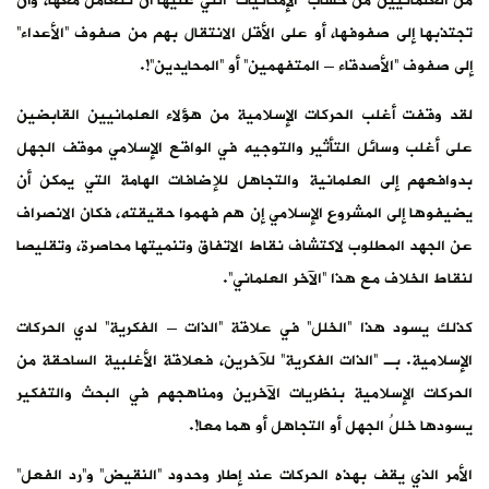
من العلمانيين من حساب “الإمكانيات” التي عليها أن تتعامل معها، وأن
تجتذبها إلى صفوفها، أو على الأقل الانتقال بهم من صفوف “الأعداء”
إلى صفوف “الأصدقاء – المتفهمين” أو “المحايدين”!.
لقد وقفت أغلب الحركات الإسلامية من هؤلاء العلمانيين القابضين
على أغلب وسائل التأثير والتوجيه في الواقع الإسلامي موقف الجهل
بدوافعهم إلى العلمانية والتجاهل للإضافات الهامة التي يمكن أن
يضيفوها إلى المشروع الإسلامي إن هم فهموا حقيقته، فكان الانصراف
عن الجهد المطلوب لاكتشاف نقاط الاتفاق وتنميتها محاصرة، وتقليصا
لنقاط الخلاف مع هذا “الآخر العلماني”.
كذلك يسود هذا “الخلل” في علاقة “الذات – الفكرية” لدي الحركات
الإسلامية. بـ “الذات الفكرية” للآخرين، فعلاقة الأغلبية الساحقة من
الحركات الإسلامية بنظريات الآخرين ومناهجهم في البحث والتفكير
يسودها خللُ الجهل أو التجاهل أو هما معا!.
الأمر الذي يقف بهذه الحركات عند إطار وحدود “النقيض” و”رد الفعل”