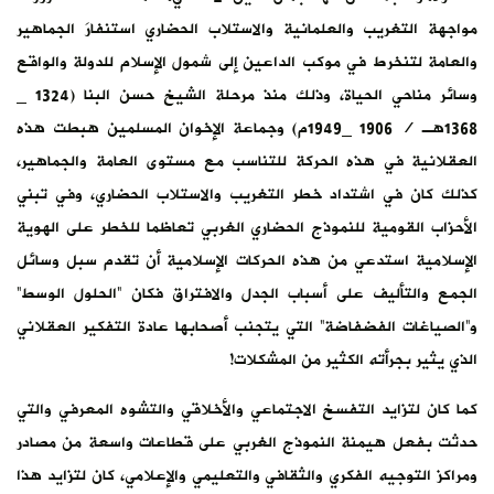
مواجهة التغريب والعلمانية والاستلاب الحضاري استنفارَ الجماهير
والعامة لتنخرط في موكب الداعين إلى شمول الإسلام للدولة والواقع
وسائر مناحي الحياة، وذلك منذ مرحلة الشيخ حسن البنا (1324 _
1368هـ / 1906 _1949م) وجماعة الإخوان المسلمين هبطت هذه
العقلانية في هذه الحركة للتناسب مع مستوى العامة والجماهير،
كذلك كان في اشتداد خطر التغريب والاستلاب الحضاري، وفي تبني
الأحزاب القومية للنموذج الحضاري الغربي تعاظما للخطر على الهوية
الإسلامية استدعي من هذه الحركات الإسلامية أن تقدم سبل وسائل
الجمع والتأليف على أسباب الجدل والافتراق فكان “الحلول الوسط”
و”الصياغات الفضفاضة” التي يتجنب أصحابها عادة التفكير العقلاني
الذي يثير بجرأته الكثير من المشكلات!
كما كان لتزايد التفسخ الاجتماعي والأخلاقي والتشوه المعرفي والتي
حدثت بفعل هيمنة النموذج الغربي على قطاعات واسعة من مصادر
ومراكز التوجيه الفكري والثقافي والتعليمي والإعلامي، كان لتزايد هذا