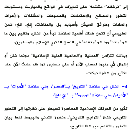
إلى “فرغانه”؛ مشتملا على تمايزات في الواقع والمواريث ومستويات
التطور والمصالح والاهتمامات والطموحات والمشكلات والأعراف
والعادات وطرائق العيش وأسبابه بل والمناخات، إلخ، الخ؛ فمن
الطبيعي أن تكون هناك أهمية لعلاقة تبرأ من الخلل، وتقيم بين ما
هو “واحد” وما هو “متعدد” في النسق الفكري للإسلام والمسلمين.
وبذلك تتزامل “المحلية و”العالمية الملية الإسلامية” دونما خلل أو
إهمال لأي منهما لحساب الآخر أو على حسابه، كما هو حادث الآن عند
الكثير من هذه الحركات.
4- الخلل في علاقة “التاريخ” بـ”العصر”، وفي علاقة “الأموات” بـ
“الأحياء”، وفي علاقة “الموروث” بـ “الإبداع”:
كثير من الحركات الإسلامية المعاصرة تسيطر على نظرتها إلى التطور
التاريخي فكرة “التراجع التاريخي”، ونظرة التدني والهبوط لخط بيان
التطور والتقدم عبر هذا التاريخ.