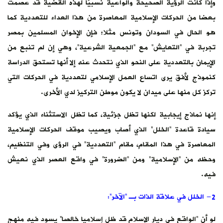
وإذا كانت الرؤية الصحيحة والواعية نسبيًّا لهذه القضية قد عصمت
بعضا من الحركات الإسلامية المعاصرة من هذا العداء للتعددية كما
هو الحال في السودان وتونس مثلا؛ فإن الإخوان المسلمين بمصر
تجربة في “التعايش” مع “الجمعية الشرعية”، وهي إن لم تنبع من
الإيمان بالتعددية على النحو الذي نتحدث عنه إلا أنها تستحق الدراسة
كنموذج لأفق يرى اتساع العمل الإسلامي لتعددية في الحركات التي
تركز كل منها على ميدان لا يكون موطن التركيز لدي الأخرى.
إنها نماذج إيجابية لكنها تظل جزئية، كما تظل الاستثناء الذي يؤكد
سيادة قاعدة “الخلل” الذي أصاب ويصيب موقف الحركات الإسلامية
المعاصرة في هذا المقام، مقام “التعددية” في الرؤى وفي التنظيم،
وحظه من “الإسلامية” ومن “الضرورة” في واقع العصر الذي نعيش
فيه.
2- الخلل في علاقة الذات بـ “الآخر”:
لو أن “الواقع في ديار الإسلام قد ظل إسلاميا خالصا” يسود فيه منهج