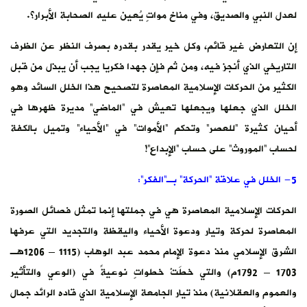
لعدل النبي والصديق، وفي مناخ مواتٍ يُعين عليه الصحابة الأبرار؟.
إن التعارض غير قائم، وكل خير يقدر بقدره بصرف النظر عن الظرف
التاريخي الذي أنجز فيه، ومن ثم فإن جهدا فكريا يجب أن يبذل من قبل
الكثير من الحركات الإسلامية المعاصرة لتصحيح هذا الخلل السائد وهو
الخلل الذي جعلها ويجعلها تعيش في “الماضي” مديرة ظهرها في
أحيان كثيرة “للعصر” وتحكم “الأموات” في “الأحياء” وتميل بالكفة
لحساب “الموروث” على حساب “الإبداع”!
5- الخلل في علاقة “الحركة” بـ”الفكر”:
الحركات الإسلامية المعاصرة هي في جملتها إنما تمثل فصائل الصورة
المعاصرة لحركة وتيار ودعوة الأحياء واليقظة والتجديد التي عرفها
الشرق الإسلامي منذ دعوة الإمام محمد عبد الوهاب (1115 – 1206هـ
1703 – 1792م) والتي خطَتْ خطواتٍ نوعيةً في (الوعي والتأثير
والعموم والعقلانية) منذ تيار الجامعة الإسلامية الذي قاده الرائد جمال