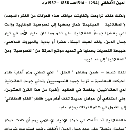
الدين الأفغاني (1254 -1314هـ 1838 -1987م).
ولذلك فلقد تراوحت وتفاوتت مواقف هذه الحركات من الفكر (المجدد)
و”العقلانية – المجتهدة” فمال بعضها إلى نصوصية الوهابية وزادت
لدي بعضها جرعةُ العقلانية على نحو مما كان عليه الأمر في تيار
جمال الدين، ولقد لعبت البيئة، حضرا أو بادية والموروث المذهبي،
طبيعة التحديات بعملها في تحديد موقع الحركة من “النصوصية” ومن
“العقلانية” إلى حد كبير.
لكننا نلحظ – ضمن مظاهر ” الخلل ” الذي تعاني منه أغلبُ هذه
الحركات المعاصرة – تزايدَ جمودِ النصوصيين وتدني جرعة العقلانية
لدي العقلانيين، وخاصة في العقود الأخيرة من هذا القرن العشرين،
وفي اعتقادي أن عوامل عديدة تقف أمام ميل ظاهر “الفكر العقلاني”
إلى الذبول في هذه الحركات بوجه عام.
فالعقلانية قد تألفت في حركة الإحياء الإسلامي يوم أن كانت حركة
“صفوة، ونخبة” على عهد جمال الدين الأفغاني، فلما استدعت ضرورات