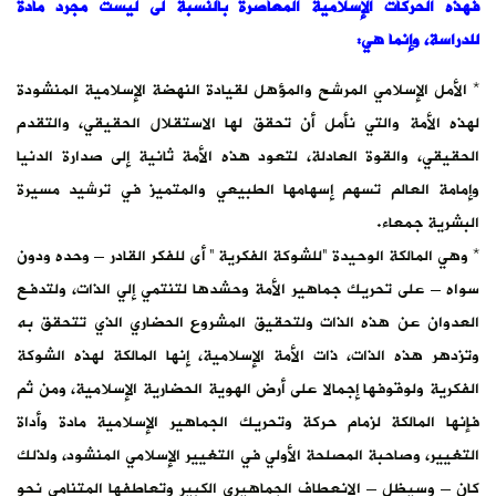
فهذه الحركات الإسلامية المعاصرة بالنسبة لى ليست مجرد مادة
للدراسة، وإنما هي:
* الأمل الإسلامي المرشح والمؤهل لقيادة النهضة الإسلامية المنشودة
لهذه الأمة والتي نأمل أن تحقق لها الاستقلال الحقيقي، والتقدم
الحقيقي، والقوة العادلة، لتعود هذه الأمة ثانية إلى صدارة الدنيا
وإمامة العالم تسهم إسهامها الطبيعي والمتميز في ترشيد مسيرة
البشرية جمعاء.
* وهي المالكة الوحيدة “للشوكة الفكرية ” أى للفكر القادر – وحده ودون
سواه – على تحريك جماهير الأمة وحشدها لتنتمي إلي الذات، ولتدفع
العدوان عن هذه الذات ولتحقيق المشروع الحضاري الذي تتحقق به
وتزدهر هذه الذات، ذات الأمة الإسلامية، إنها المالكة لهذه الشوكة
الفكرية ولوقوفها إجمالا على أرض الهوية الحضارية الإسلامية، ومن ثم
فإنها المالكة لزمام حركة وتحريك الجماهير الإسلامية مادة وأداة
التغيير، وصاحبة المصلحة الأولي في التغيير الإسلامي المنشود، ولذلك
كان – وسيظل – الانعطاف الجماهيري الكبير وتعاطفها المتنامي نحو