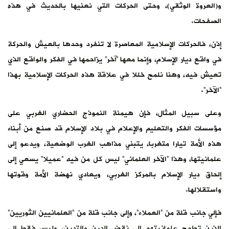
و(العروة الوثقي)، وحتى الحركات التي نعنيها بالحديث في هذه
الصفحات.
إذن، فالحركات الإسلامية المعاصرة لا تنفرد وحدها بالعيش والحركة
في واقع ديار الإسلام، وإنما معها “آخر” يزاحمها في الفكر والواقع الذي
تعيش فيه، وهنا نلمح خللا في علاقة هذه الحركات الإسلامية بهذا
“الآخر”.
وعلى سبيل المثال، فإن هيمنة النموذج الحضاري الغربي على
مؤسسات الفكر والتعليم والإعلام في بلاد الإسلام قد صنع من أبناء
هذه الأمة تيارا متغربا، يتبني مذاهب الغرب الوضعية، ويدعو إلى
علمانيتها، وهذا “الآخر العلماني” ليس كل من فيه “عميلا” يسعي إلى
إلحاق ديار الإسلام بالمركز الغربي، ويعادي نهضة الأمة وقوتها
واستقلالها.
فإلي جانب قلة من “العملاء”، وإلى جانب قلة من “العلمانيين الثوريين”
الذين تطمح علمانيتهم إلى نقض الدين والتدين، وليس فقط إلى