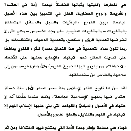
هي لخطرها وكليتها وثباتها الضامنةُ لوحدة الأمة في العقيدة
والشريعة والروح الحضارية، الخلل في التمييز بين هذه الأصول
الجامعة وبين الفروع والجزئيات والسبل والوسائل المتعلقة
بالمتغيرات – والمتغيرات الدنيوية على وجه الخصوص – وهي التي لا
تضر فيها تعددية الرؤي والمناهج، وتعددية الدعوات والتنظيمات، بل
ربما تكون هذه التعدديةُ في هذا النطاق مصدرًا للثراء الفكري ودافعًا
على تحريك العقل نحو الاجتهاد والإبداع، ومنبها على الأخطاء
والانحرافات، ومرايا يري فيها الجميعُ العيوبَ والأمراض؛ فيسرعون إلى
علاجها، والخلاص من مضاعفاتها.
لقد سن لنا تاريخ الفكر الإسلامي منذ عصر الصدر الأول سنة حسنة
اهتدى فيها بمنهج “الإسلامية الجامعة”، وذلك عندما علَّمَنا أنه لا
اجتهاد في الأصول والمبادئ والقواعد التي بني عليها الإسلام، اللهم إلا
الاجتهاد في الفهم والتنزيل، وإلحاق الفروع بالأصول.
فهذه هي مساحة وإطار وحدة الأمة التي يمتنع فيها الاختلافُ ومن ثم