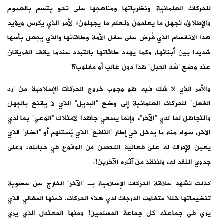
للحركات العلمانية ونظرياتها ومناهجها على نحو يتسم بالعموم
والإطلاق، تجهل ما يعلمون وتعلم ما يجهلون؛ الأمر الذي يكرس ويؤيد
هذا الانقسام الذي فُرض على عقل الأمة وطاقاتها والذي يجعل بأسها
شديدا بين أبنائها، وكما يهدد طاقاتها بالتبدد عندما يقف الفريقان
عند وضع “شد الحبل” هذا دون غالب أو مغلوب؟!
والأمر الذي لا شك فيه هو وجوب خروج الحركات الإسلامية من “رد
الفعل” للحركات العلمانية إلى وضع “البديل” الذي لا يقنع بالجهل
والتجاهل لما لدي “الآخر”، وإنما يسعي جاهدا لامتلاك “الوعي” بما لدي
الآخر، سواء منه ما يدخل في إطار “النافع” الذي يُستلهم أو “الضار” الذي
يعين الإدراك له على فعالية التحصن من الوقوع في حبائله، وعلى
جدوي النقد له، ولننقذ من آثاره الآخرين!.
كذلك تشهد علاقة الحركات الإسلامية بـ “الآخر” الخارج عن عضوية
تنظيماتها خللا متفاوت الدرجات لدي هذه الحركات، فمنها المغالي الذي
يري في جماعته كل جماعة المسلمين! ومنها المعتدل الذي يري