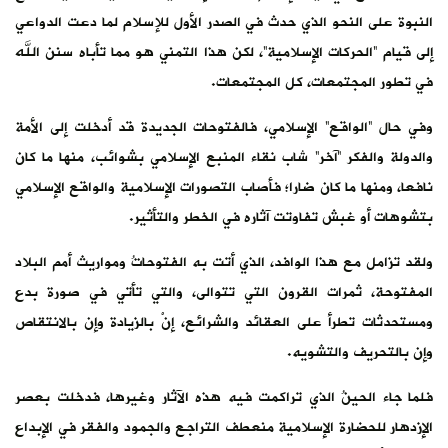
النبوة على النحو الذي حدث في الصدر الأول للإسلام لما دعت الدواعي
إلى قيام “الحركات الإسلامية”، لكن هذا التمني هو مما تأباه سنن الله
في تطور المجتمعات، كل المجتمعات.
وفي حال “الواقع” الإسلامي، فالفتوحات الجديدة قد أدخلت إلى الأمة
والدولة والفكر “آخر” شاب نقاء المنبع الإسلامي بشوائب، منها ما كان
نافعا، ومنها ما كان ضارا؛ فأصاب التصورات الإسلامية والواقع الإسلامي
بتشوهات أو غبش تفاوتت آثاره في الخطر والتأثير.
ولقد تزامل مع هذا الوافد، الذي أتت به الفتوحاتُ ومواريث أمم البلاد
المفتوحة، ثمرات القرون التي تتوالى، والتي تأتي في صورة بدع
ومستحدثات تطرأ على العقائد والشرائع، إنْ بالزيادة وإن بالانتقاص
وإن بالتحريف والتشويه.
فلما جاء الحينُ الذي تراكمت فيه هذه الآثار وغيرها، فدخلت بعصر
الإزدهار للحضارة الإسلامية منعطف التراجع والجمود والفقر في الإبداع