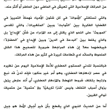
من الحركات الإسلامية التي تعيش في الماضي دون الحاضر أو أكثر منه.
والتي تستفتي “الأموات” في كل شئون الأحياء مُهملةً التمييزَ في
القضايا الفكرية بين “الثوابت” وبين “المتغيرات”، والتي تقدس
“الموروث” على النحو الذي يقلل إلى حد الازدراء من شأن “الإبداع” بل
والذي يخلط بين “البدعة في الدين” وبين الإبداع في “الحضارة”؛
فيرفضهما معا! إن هذه المراجعة ضرورية لتصحيح هذا الخلل
الملحوظ والسائد لدي قطاعات كبيرة في كثير من هذه الحركات.
فبالنسبة لتدني المستوى الحضاري للأمة الإسلامية اليوم عن نظيره
في عصر ازدهارها الحضاري، وهو أمر غير منكور؛ فإنه تدنٍّ قد نبع
وارتبط بتخلف شروط النهضة والازدهار الحضاري، أى أنه عارض يزول
بزوال أسباب التخلف وليس “قدَرًا تاريخيًّا” ولا “حتمية” من حتميات
توالي القرون.
أما عن الحديث النبوي الذي يقطع بأن خير أجيال الأمة هو جيل