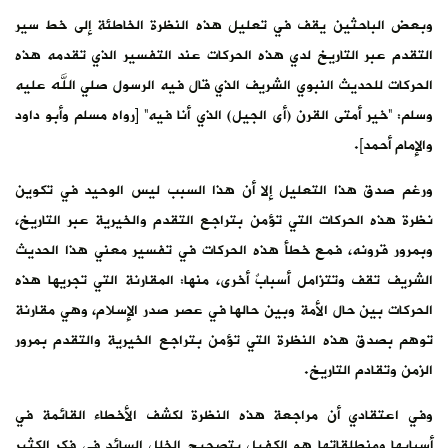
وبعض الباحثين يقف في تعليل هذه النظرة الخاطئة إلى خط سير
التقدم عبر التاريخ لدي هذه الحركات عند التفسير الذي تقدمه هذه
الحركات للحديث النبوي الشريف الذي قال فيه الرسول صلي الله عليه
وسلم: “خير أمتى القرن (أى الجيل) الذي أنا فيه” [رواه مسلم وأبو داود
والإمام أحمد].
ورغم صدق هذا التعليل إلا أن هذا السبب ليس الوحيد في تكوين
نظرة هذه الحركات التي تؤمن بتراجع التقدم والخيرية عبر التاريخ،
وبمرور قرونه، فمع خطأ هذه الحركات في تفسير معني هذا الحديث
الشريف تقف وتتزامل أسبابٌ أخرى، منها: المقارنة التي تجريها هذه
الحركات بين حال الأمة وبين حالها في عصر صدر الإسلام، وهي مقارنة
توهم بصدق هذه النظرة التي تؤمن بتراجع الخيرية والتقدم بمرور
الزمن وتقادم التاريخ.
وفي اعتقادي أن مراجعة هذه النظرة لكشف الأخطاء القائمة في
أسبابها ومنطلقاتها هو الكفيل بتصحيح الخلل السائد في فكر الكثير