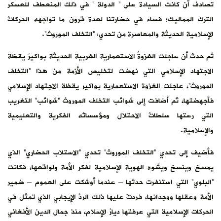
تصادف أن كانت السيادة على ” الدولة ” في ذلك المنعطف للعسكر
الترك المماليك؛ فساء في حضارتنا لعدة قرون ما تواجهه الحركاتُ
الإسلامية الحديثة والمعاصرة من تحدي: “التخلف الموروث”.
ثم حدث أن عاجلت الغزوةُ الاستعمارية الغربية الحديثة بواكيرَ يقظة
الاجتهاد الإسلامي التي نهضت لتخليص الأزمة من هذا “التخلف
الموروث”، عاجلت الغزوة الاستعمارية بواكير يقظة الاجتهاد الإسلامي
فأجهضتها، ثم أضافت إلى شوائب التخلف الموروث “شوائب” التغريب
التي رعتها سلطاتُ الاحتلال ومؤسساتُه الفكرية والتعليمية
والإعلامية.
فأضيف إلى تحدي “التخلف الموروث” تحدي “الاستلاب الحضاري” الذي
يمسخ وينسخ ويشوه الهوية الإسلامية لفكر الأمة ولواقعها، فكانت
“البلوي” التي استنفرت حدتُها – عندما أوشكت على العموم – ضمير
الأمة وعقلها ووجدانها، فردتْ عليها ذلك الردَّ الإيجابي الذي تمثل في
الحركات الإسلامية التي عرفتها ديارُ الإسلام، منذ جمال الدين الأفغاني