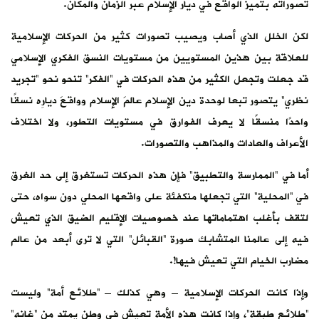
تصوراته بتميز الواقع في ديار الإسلام عبر الزمان والمكان.
لكن الخلل الذي أصاب ويصيب تصورات كثير من الحركات الإسلامية
للعلاقة بين هذين المستويين من مستويات النسق الفكري الإسلامي
قد جعلت وتجعل الكثير من هذه الحركات في “الفكر” تنحو نحو “تجريد
نظري” يتصور تبعا لوحدة دين الإسلام عالمَ الإسلام وواقعَ ديارِه نسقًا
واحدًا منسقًا لا يعرف الفوارق في مستويات التطور، ولا اختلاف
الأعراف والعادات والمذاهب والتصورات.
أما في “الممارسة والتطبيق” فإن هذه الحركات تستغرق إلى حد الغرق
في “المحلية” التي تجعلها منكفئة على واقعها المحلي دون سواه، حتى
لتقف بأغلب اهتماماتها عند خصوصيات الإقليم الضيق الذي تعيش
فيه إلى عالمنا المتشابك صورة “القبائل” التي لا ترى أبعد من عالم
مضارب الخيام التي تعيش فيها!.
وإذا كانت الحركات الإسلامية – وهي كذلك – “طلائع أمة” وليست
“طلائع طبقة”، وإذا كانت هذه الأمة تعيش في وطن يمتد من “غانه”