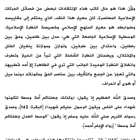
ولأن هذا هو حال كاتب هذه الانتقادات لبعض من فصائل الحركات
الإسلامية المعاصرة، كان معيار هذا النقد، الذي يحتكم إلى مقاييسه
وضوابطه هو معيار المنهج الإسلامي وخصيصة النظرة الإسلامية:
الوسطية الإسلامية الجامعة التي هي: عدل بين ظلمين، وحق بين
باطلين، واعتدال بين طرفين، وتوازن وموازنة ينفيان الخلل
والاختلال، ويضمنان النظرة الشاملة التي تبرأ من انحياز وتطرف
وانغلاق النظرة الوحيدة الجانب التي تري في الظاهرة إلا أحد قطبيها،
والتي تعجز عن الجمع والتأليف بين عناصر الحق ومكوناته دونما ميل
أو هوى أو انحراف.
وصدق الله العظيم إذ يقول: (وكذلك جعلناكم أمة وسطا لتكونوا
شهداء على الناس ويكون الرسول عليكم شهيدا) [البقرة: 143]، وصدق
رسوله الكريم صلي الله عليه وسلم إذ يقول: “الوسط العدل جعلناكم
أمة وسطا ” [رواه الإمام أحمد].
فمواطن “الخلل” التي تتلمسها وتنتقدها هذه السطور هي المواطن