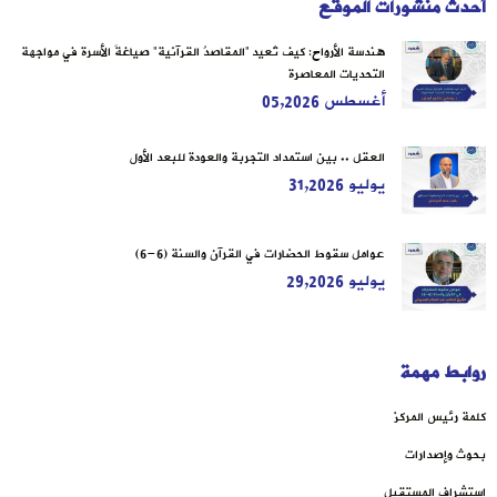
أحدث منشورات الموقع
هندسة الأرواح: كيف تُعيد “المقاصدُ القرآنية” صياغةَ الأسرة في مواجهة
التحديات المعاصرة
أغسطس 05,2026
العقل .. بين استمداد التجربة والعودة للبعد الأول
يوليو 31,2026
عوامل سقوط الحضارات في القرآن والسنة (6-6)
يوليو 29,2026
روابط مهمة
كلمة رئيس المركز
بحوث وإصدارات
استشراف المستقبل