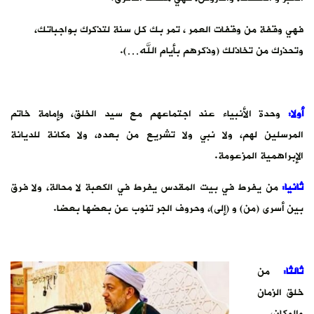
فهي وقفة من وقفات العمر ، تمر بك كل سنة لتذكرك بواجباتك،
وتحذرك من تخاذلك (وذكرهم بأيام الله…).
أولا:
وحدة الأنبياء عند اجتماعهم مع سيد الخلق، وإمامة خاتم
المرسلين لهم، ولا نبي ولا تشريع من بعده، ولا مكانة للديانة
الإبراهمية المزعومة.
ثانيا:
من يفرط في بيت المقدس يفرط في الكعبة لا محالة، ولا فرق
بين أسرى (من) و (إلى)، وحروف الجر تنوب عن بعضها بعضا.
ثالثا:
من
خلق الزمان
والمكان،