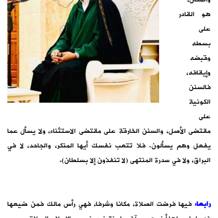
هو القادر
على
بسطه
وقبضه
وإيقافه،
فالسنن
الكونية
على
مقتضى الأصل، والسنن الخارقة على مقتضى الاستثناء، ولا يسأل عما
يفعل وهم يسألون. فلا تتعب نفسك أيها المنكر، والجاحد، لا في
البراق، ولا في سدرة المنتهى (لا تنفذون إلا بسلطان).
رابعا:
فيها فرضت الصلاة، مكانا وشرفا، فهي رأس مالك فمن ضيعها