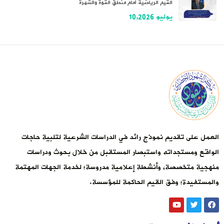
القيم الرياضية أمام منطق القوة والشهرة
يوليو 10,2026
العمل على تقديم نموذج رائد في الدراسات الشرعية لتلبية حاجات
الواقع ومستجداته واستبصار المستقبل من خلال بحوث ودراسات
منهجية متخصصة، وأنشطة إعلامية مدروسة؛ لخدمة الجهات المهتمة
والمستفيدة؛ وفق القيم الحاكمة للمؤسسة.