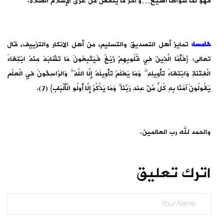
فهو لما سواها أضيع…و آخر ما ينقض من عرى الإسلام الصلاة.
خامسا:
تمايز أهل التصديق والتسليم، من أهل الانكار والتزييف، قال
تعالى: {فَأَمَّا الَّذِينَ فِي قُلُوبِهِمْ زَيْغٌ فَيَتَّبِعُونَ مَا تَشَابَهَ مِنْهُ ابْتِغَاءَ
الْفِتْنَةِ وَابْتِغَاءَ تَأْوِيلِهِ ۗ وَمَا يَعْلَمُ تَأْوِيلَهُ إِلَّا اللَّهُ ۗ وَالرَّاسِخُونَ فِي الْعِلْمِ
يَقُولُونَ آمَنَّا بِهِ كُلٌّ مِّنْ عِندِ رَبِّنَا ۗ وَمَا يَذَّكَّرُ إِلَّا أُولُو الْأَلْبَابِ} (7).
والحمد لله رب العالمين.
اترك تعليق