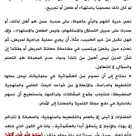
لو كان ذلك مصحوبًا باستهزاء أو طعن أو تجريح.
نعم، حرية الفهم والرأي مكفولة، متى صدرت عمن هو أهل لذلك، أو
صدرت على سبيل التساؤل والاستفهام؛ وليس الطعن والاستهزاء.. وإلا،
فهل نقبل من غير الطبيب، مثلاً، أن يجري عملية جراحية لمريض، ثم
نعذره حين يخطئ ويتسبب في مضاعفة معاناة المريض أو وفاته! إن
شأن الدين ليس أهون من ذلك! ودواء عدم المعرفة هو التعلم
والسؤال، لا التطاول.
• نحتاج إلى أن نصوم عن العشوائية في سلوكياتنا، ليحل محلها
التخطيط والدراسة، والانطلاق من قواعد البحث العلمي والمنهجية
المنضبطة؛ فنتجنب وقوع المشكلات وتراكمها، ونستطيع أن نسهم
بفاعلية في دفع عجلة التنمية والحضارة إلى الأمام.
الحضارات لا تُبنى إلا بالعلم والتخطيط والمنهجية؛ والمعرفة لا تتراكم
إلا بهذا، والإنجاز لا يتحقق أبدًا بالعشوائية.. ولنا في الكون الذي خلقه
الله تعالى عبرة، وأي عبرة! إنه بناءٌ محكم متقن:
{صُنْعَ اللَّهِ الَّذِي أَتْقَنَ