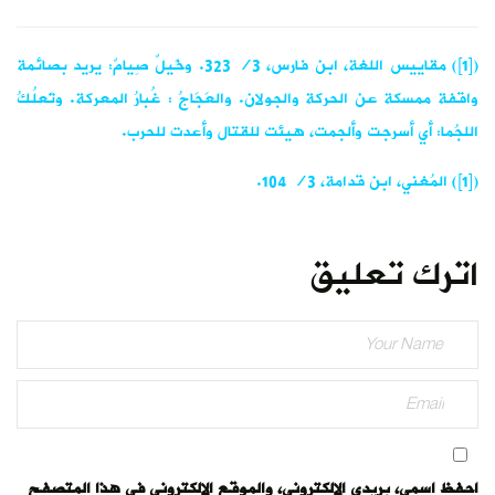
([1]) مقاييس اللغة، ابن فارس، 3/ 323. وخَيلٌ صِيامٌ: يريد بصائمة
واقفة ممسكة عن الحركة والجولان. والعَجَاجُ : غُبارُ المعركة. وتَعلُكُ
اللجُما: أي أسرجت وألجمت، هيئت للقتال وأعدت للحرب.
([1]) المُغني، ابن قدامة، 3/ 104.
اترك تعليق
احفظ اسمي، بريدي الإلكتروني، والموقع الإلكتروني في هذا المتصفح