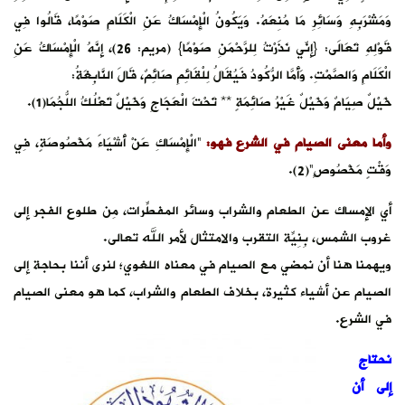
وَمَشْرَبِهِ وَسَائِرِ مَا مُنِعَهُ. وَيَكُونُ الْإِمْسَاكُ عَنِ الْكَلَامِ صَوْمًا، قَالُوا فِي
قَوْلِهِ تَعَالَى: {إِنِّي نَذَرْتُ لِلرَّحْمَنِ صَوْمًا} (مريم: 26)، إِنَّهُ الْإِمْسَاكُ عَنِ
الْكَلَامِ وَالصَّمْتِ. وَأَمَّا الرُّكُودُ فَيُقَالُ لِلْقَائِمِ صَائِمٌ، قَالَ النَّابِغَةُ:
خَيْلٌ صِيَامٌ وَخَيْلٌ غَيْرُ صَائِمَةٍ ** تَحْتَ الْعَجَاجِ وَخَيْلٌ تَعْلُكُ اللُّجُمَا(1).
وأما معنى الصيام في الشرع فهو:
“الْإِمْسَاكِ عَنْ أَشْيَاءَ مَخْصُوصَةٍ، فِي
وَقْتٍ مَخْصُوصٍ”(2).
أي الإمساك عن الطعام والشراب وسائر المفطِّرات، مِن طلوع الفجر إلى
غروب الشمس، بِنِيّةِ التقرب والامتثال لأمر الله تعالى.
ويهمنا هنا أن نمضي مع الصيام في معناه اللغوي؛ لنرى أننا بحاجة إلى
الصيام عن أشياء كثيرة، بخلاف الطعام والشراب، كما هو معنى الصيام
في الشرع.
نحتاج
إلى أن