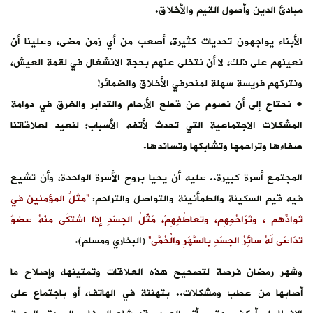
مبادئ الدين وأصول القيم والأخلاق.
الأبناء يواجهون تحديات كثيرة، أصعب من أي زمن مضى، وعلينا أن
نعينهم على ذلك، لا أن نتخلى عنهم بحجة الانشغال في لقمة العيش،
ونتركهم فريسة سهلة لمنحرفي الأخلاق والضمائر!
• نحتاج إلى أن نصوم عن قطع الأرحام والتدابر والغرق في دوامة
المشكلات الاجتماعية التي تحدث لأتفه الأسباب؛ لنعيد لعلاقاتنا
صفاءها وتراحمها وتشابكها وتساندها.
المجتمع أسرة كبيرة.. عليه أن يحيا بروح الأسرة الواحدة، وأن تشيع
فيه قيم السكينة والطمأنينة والتواصل والتراحم:
“مثلُ المؤمنين في
تَوادِّهم ، وتَرَاحُمِهِم، وتعاطُفِهِمْ، مَثَلُ الجسَدِ إذا اشتكَى منْهُ عضوٌ
تدَاعَى لَهُ سائِرُ الجسَدِ بالسَّهَرِ والْحُمَّى”
(البخاري ومسلم).
وشهر رمضان فرصة لتصحيح هذه العلاقات وتمتينها، وإصلاح ما
أصابها من عطب ومشكلات.. بتهنئة في الهاتف، أو باجتماع على