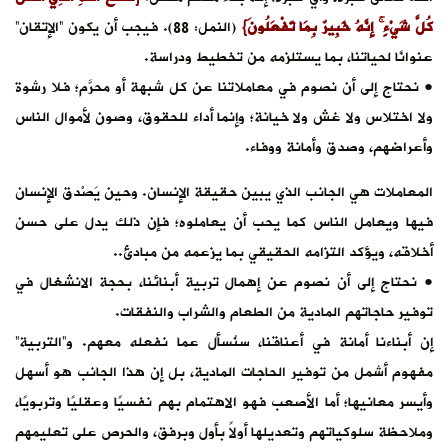
كُلَّ شَيْءٍ ۚ إِنَّهُ خَبِيرٌ بِمَا تَفْعَلُونَ}
(النمل: 88). فيجب أن يكون “الإتقان”
عنوانًا لحياتنا، بما يستلزمه من تخطيط ودراسة.
• نحتاج إلى أن نصوم في معاملاتنا عن كل شبهة أو محرَّم؛ فلا رشوة
ولا اختلاس ولا غش ولا خيانة؛ وإنما أداء للحقوق، وصون لأموال الناس
وأعراضهم، وصدق وأمانة ووفاء.
المعاملات هي الجانب الذي يبين حقيقة الإنسان. وحين يَصْدق الإنسان
فيها ويعامل الناس كما يحب أن يعاملوه؛ فإن ذلك يدل على حسن
أخلاقه، ويؤكد التزامه الحقيقي بما يزعمه من مبادئ..
• نحتاج إلى أن نصوم عن إهمال تربية أبنائنا، بحجة الانشغال في
توفير حاجاتهم المادية من الطعام والشراب والنفقات.
إن أبناءنا أمانة في أعناقنا، سنُسأل عما نفعله معهم. و”التربية”
مفهوم أشمل من توفير الحاجات المادية، بل إن هذا الجانب هو أسهل
وأيسر معانيها؛ أما الأصعب فهو الاهتمام بهم نفسيًا وعقليًا وتربويًا،
وملاحظة سلوكياتهم وتعديلها أولاً بأول وبرفق، والحرص على تعليمهم