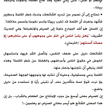
الإفطار لو أمكن.. حتى يأتي العيد وقد شاع الصفاء والمودة والرحمة
بيننا..
• نحتاج إلى أن نصوم عن ترديد الشائعات، وندرك خطر الكلمة وعظيم
شأنها، ونعرف أن الكلمة قد تخرب بيوتًا وتدمر نفوسًا وتسمم علاقات!
إن اللسان هو أشد الجوارح حاجة إلى الصيام والانضباط! وفي الحديث
الشريف:
“وَهل يَكبُّ الناسَ في النارِ على وجوهِهِم، أو على مناخِرِهم؛ إلا
حصائدُ ألسنتِهم”
(الترمذي).
الشائعات دليل على ضعف النفس، وتأصل الشر فيها، واستسهال
الخوض في حقوق الناس وأعراضهم، والغفلة عن خطر الكلمة! وهذه
آفات ينبغي أن نتجنبها ونحذر منها.
الكلمة وعي ومسئولية، وعلينا أن ننتبه لها ونوجهها الوجهة الصحيحة،
ولا نردد قولاً لسنا متأكدين منه، أو نتبنى رأيًا لا نستمده من دليل
واضح..
إن للصيام معنى أوسع من مجرد الامتناع عن الطعام والشراب.. بل إن
هذا المعنى الشائع هو أيسر معاني الصيام، لو يعلمون..!