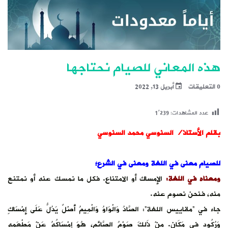
هذه المعاني للصيام نحتاجها
0 التعليقات
أبريل 13, 2022
عدد المشاهدات:
1٬239
بقلم الأستاذ/ السنوسي محمد السنوسي
للصيام معنى في اللغة ومعنى في الشرع؛
ومعناه في اللغة:
الإمساك أو الامتناع. فكل ما نمسك عنه أو نمتنع
منه، فنحن نصوم عنه.
جاء في “مقاييس اللغة”: الصَّادُ وَالْوَاوُ وَالْمِيمُ أَصْلٌ يَدُلُّ عَلَى إِمْسَاكٍ
وَرُكُودٍ فِي مَكَانٍ. مِنْ ذَلِكَ صَوْمُ الصَّائِمِ، هُوَ إِمْسَاكُهُ عَنْ مَطْعَمِهِ