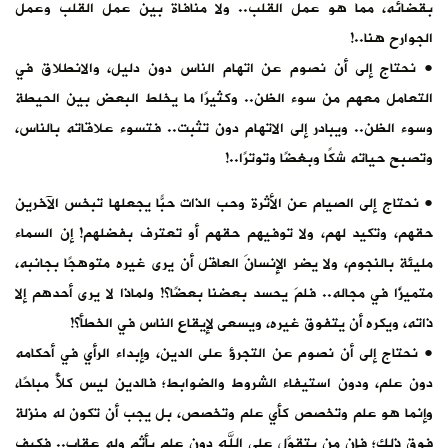
بقضائه، مما هو عمل القلب.. ولا منافاة بين عمل القلب وعمل
الجوارح هنا..!
• نحتاج إلى أن نصوم عن اتهام الناس دون دليل، والانطلاق في
التعامل معهم من سوء الظن.. وكثيرًا ما يخلط البعض بين الحيطة
وسوء الظن.. ويبادر إلى الاتهام دون تثبت.. فتسوء علاقاته بالناس،
وتصبح حياته شكًا وبغضًا وتوترًا..!
• نحتاج إلى الصيام عن الأثرة وحب الذات حبًّا يجعلها تبخس الآخرين
حقهم، وتكيد لهم، ولا توفيهم حقهم أو تعترف بفضلهم! إن السماء
مليئة بالنجوم، ولا يضر الإنسانَ العاقل أن يرى غيره متوهجًا بجانبه،
متميزًا في مجاله.. فلمَ يحسد بعضنا بعضًا؟! ولماذا لا يرى أحدهم إلا
ذاته، ويكره أن يتفوق غيره، ويسعى لإيقاع الناس في الخطأ؟!
• نحتاج إلى أن نصوم عن التجرؤ على الدين، وإبداء الرأي في أحكامه
دون علم، ودون استيفاء الشروط والضوابط؛ فالدين ليس كلأً مباحًا،
وإنما هو علم وتخصص كأي علم وتخصص، بل يجب أن تكون له منزلة
فوق ذلك؛ فإن من يتقوَّل على الله دون علم يأثم وله عقاب.. فكيف