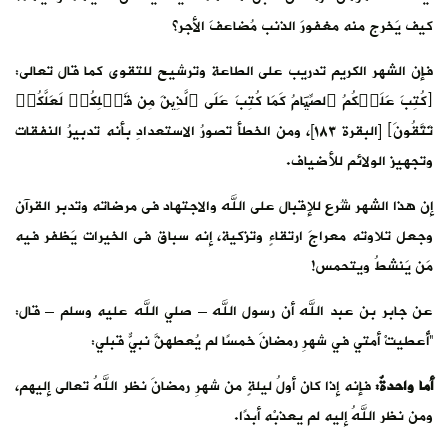
كيف يَخرج منه مغفورَ الذنب مُضاعفَ الأجر؟
فإن الشهر الكريم تدريب على الطاعة وترشيح للتقوى كما قال تعالى:
﴿كُتِبَ عَلَیۡكُمُ ٱلصِّیَامُ كَمَا كُتِبَ عَلَى ٱلَّذِینَ مِن قَبۡلِكُمۡ لَعَلَّكُمۡ
تَتَّقُونَ﴾ [البقرة ١٨٣]، ومن الخطأ تصورُ الاستعدادِ بأنه تدبيرُ النفقات
وتجهيز الولائم للأضياف.
إن هذا الشهر شُرع للإقبال على الله والاجتهاد فى مرضاته وتدبر القرآن
وجعل تلاوته معراجَ ارتقاءٍ وتزكية، إنه سباق فى الخيرات يَظفر فيه
مَن يَنشطُ ويتحمس!
عن جابر بن عبد الله أن رسول الله – صلي الله عليه وسلم – قال:
“أُعطيتْ أمتي في شهرِ رمضانَ خمسًا لم يُعطهنَّ نبيٌّ قبلي:
أما واحدةٌ:
فإنه إذا كان أولُ ليلةٍ من شهرِ رمضانَ نظر اللهُ تعالى إليهم،
ومن نظر اللهُ إليه لم يعذبْه أبدًا.