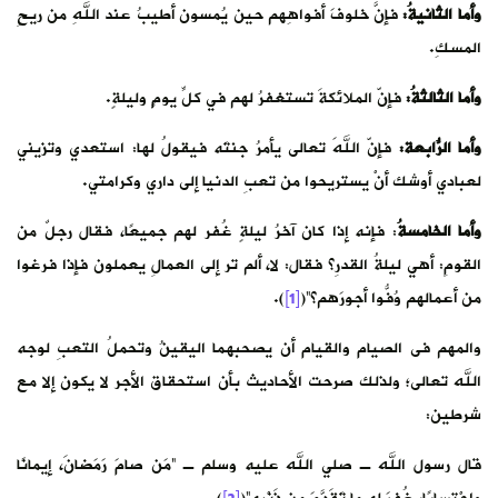
وأما الثانيةُ:
فإنّ خَلوفَ أفواهِهم حين يُمسون أطيبُ عند اللهِ من ريحِ
المسكِ.
وأما الثالثةُ:
فإنّ الملائكةَ تستغفرُ لهم في كلِّ يومٍ وليلةٍ.
وأما الرّابعةُ:
فإنّ اللهَ تعالى يأمرُ جنتَه فيقولُ لها: استعدي وتزيني
لعبادي أوشك أنْ يستريحوا من تعبِ الدنيا إلى داري وكرامتي.
وأما الخامسةُ
: فإنه إذا كان آخرُ ليلةٍ غُفر لهم جميعًا، فقال رجلٌ من
القومِ: أهي ليلةُ القدرِ؟ فقال: لا، ألم تر إلى العمالِ يعملون فإذا فرغوا
من أعمالهم وُفُّوا أجورَهم؟”(
[1]
).
والمهم فى الصيام والقيام أن يصحبهما اليقينُ وتحملُ التعبِ لوجه
الله تعالى؛ ولذلك صرحت الأحاديث بأن استحقاق الأجر لا يكون إلا مع
شرطين:
قال رسول الله ـ صلي الله عليه وسلم ـ “مَن صامَ رَمَضانَ، إيمانًا