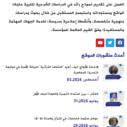
العمل على تقديم نموذج رائد في الدراسات الشرعية لتلبية حاجات
الواقع ومستجداته واستبصار المستقبل من خلال بحوث ودراسات
منهجية متخصصة، وأنشطة إعلامية مدروسة؛ لخدمة الجهات المهتمة
والمستفيدة؛ وفق القيم الحاكمة للمؤسسة.
أحدث منشورات الموقع
هندسة الأرواح: كيف تُعيد “المقاصدُ القرآنية” صياغةَ الأسرة في مواجهة
التحديات المعاصرة
أغسطس 05,2026
العقل .. بين استمداد التجربة والعودة للبعد الأول
يوليو 31,2026
عوامل سقوط الحضارات في القرآن والسنة (6-6)
يوليو 29,2026