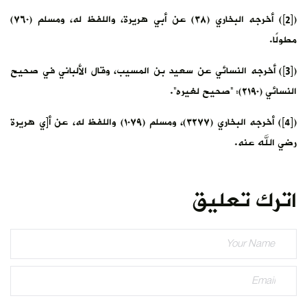
([2]) أخرجه البخاري (٣٨) عن أبي هريرة، واللفظ له، ومسلم (٧٦٠)
مطولًا.
([3]) أخرجه النسائي عن سعيد بن المسيب، وقال الألباني في صحيح
النسائي (٢١٩٠): “صحيح لغيره”.
([4]) أخرجه البخاري (٣٢٧٧)، ومسلم (١٠٧٩) واللفظ له، عن أ[ي هريرة
رضي الله عنه.
اترك تعليق