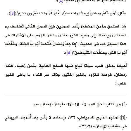
واحْتِسابًا، غُفِرَ له ما تَقَدَّمَ مِن ذَنْبِهِ”(
[2]
).
وقال: “مَن قامَ رمضانَ إيمانًا واحتسابًا، غُفِرَ لَهُ ما تقدَّمَ مِن ذنبِهِ”(
[3]
).
وإذا استحق مؤمنٌ المغفرة بأحد العملين فإن العمل الثانى تُضاعف به
حسناته، وينضاف إلى رصيد الخير عنده، وحفزا للهمم على الاشتراك فى
هذا السباق جاء فى الحديث: “إذا جاءَ رَمَضانُ فُتِّحَتْ أبْوابُ الجَنَّةِ، وغُلِّقَتْ
أبْوابُ النّارِ، وصُفِّدَتِ الشَّياطِينُ”(
[4]
).
أحيانا يدخل المرء سوقا تباع فيها السلع الغالية بثمن زهيد، هكذا
رمضان، فرصة للتزود بالخير الكثير، وذاك سر النداء يا باغى الخير:
هلم..!
(*) من كتاب الحق المر: 5/ 18-19. طبعة نهضة مصر.
([1])المتجر الرابح للدمياطي: ١٣٢، وإسناده لا بأس به، أخرجه البيهقي
في «شعب الإيمان» (٣٦٠٣).