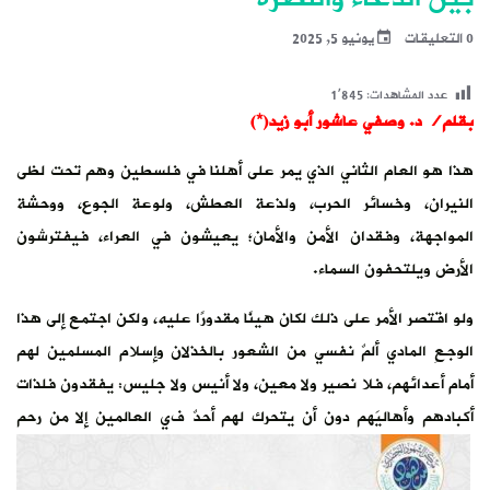
0 التعليقات
يونيو 5, 2025
عدد المشاهدات:
1٬845
بقلم/ د. وصفي عاشور أبو زيد(*)
هذا هو العام الثاني الذي يمر على أهلنا في فلسطين وهم تحت لظى
النيران، وخسائر الحرب، ولذعة العطش، ولوعة الجوع، ووحشة
المواجهة، وفقدان الأمن والأمان؛ يعيشون في العراء، فيفترشون
الأرض ويلتحفون السماء.
ولو اقتصر الأمر على ذلك لكان هينًا مقدورًا عليه، ولكن اجتمع إلى هذا
الوجعِ المادي ألمٌ نفسي من الشعور بالخذلان وإسلام المسلمين لهم
أمام أعدائهم، فلا نصير ولا معين، ولا أنيس ولا جليس: يفقدون فلذات
أكبادهم وأهاليَهم دون أن يتحرك لهم أحدٌ ف
ي العالمين إلا من رحم