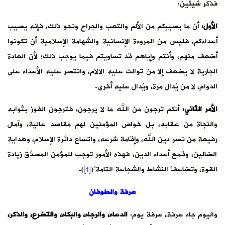
فذكر شيئين:
الأول:
أن ما يصيبكم من الألم والتعب والجراح ونحو ذلك، فإنه يصيب
أعداءكم، فليس من المروءة الإنسانية والشهامة الإسلامية أن تكونوا
أضعف منهم، وأنتم وإياهم قد تساويتم فيما يوجب ذلك؛ لأن العادة
الجارية لا يضعف إلا من توالت عليه الآلام، وانتصر عليه الأعداء على
الدوام، لا من يُدال مرة، ويُدال عليه أخرى.
الأمر الثاني:
أنكم ترجون من الله ما لا يرجون، فترجون الفوز بثوابه
والنجاة من عقابه، بل خواص المؤمنين لهم مقاصد عالية، وآمال
رفيعة من نصر دين الله، وإقامة شرعه، واتساع دائرة الإسلام، وهداية
الضالين، وقمع أعداء الدين، فهذه الأمور توجب للمؤمن المصدّق زيادةَ
القوة، وتضاعِفُ النشاط والشجاعة التامة”(
[1]
).
عرفة والطوفان
واليوم جاء عرفة، عرفة يوم:
الدعاء، والرجاء، والبكاء، والتضرع، والذكر،