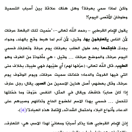
ولكن لماذا سمي بعرفة؟ وهل هناك علاقة بين أسباب التسمية
وطوفان الأقصى اليوم؟!
يقول الإمام القرطبي – رحمه الله تعالى-: “سُميت تلك البقعة عرفات
لأن الناس
يتعارفون بها
، وقيل: لأن آدم لما هبط وقع بالهند، وحواء
بجدة،
فاجتمعا
بعد طول الطلب بعرفات يوم عرفة وتعارفا، فسمي
اليوم عرفة، والموضع عرفات … وقيل : هي مأخوذة من العَرف وهو
الطيب
، قال الله تعالى: (عرَّفها لهم) أي طيَّبها، فهي طيبة، بخلاف منى
التي فيها الفروث والدماء؛ فلذلك سميت عرفات، ويوم الوقوف يوم
عرفة، وقال بعضهم: أصل هذين الاسمين من
الصبر
، يقال: رجل عارف
إذا كان صابرًا خاشعًا، ويقال في المثل: النفس عَرُوفٌ وما حَمَّلتها
تتحمل … فسمي بهذا الاسم لخضوع الحاج وتذللهم وصبرهم على
الدعاء، وأنواع البلاء واحتمال الشدائد، لإقامة هذه العبادة”(
[4]
).
إذن الإمام القرطبي هنا يذكر أسبابًا ومعانيَ لهذا الاسم، هي: التعارف،