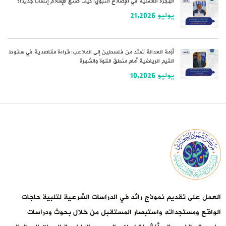
الهجرة العقلية في الإصلاح النبوي: كيف صنع الإسلام إنسانًا جديدًا؟
يوليو 21,2026
أزمة العدالة تمتد من فلسطين إلى الملاعب: قراءة مقاصدية في سقوط
القيم الرياضية أمام منطق القوة والشهرة
يوليو 10,2026
العمل على تقديم نموذج رائد في الدراسات الشرعية لتلبية حاجات
الواقع ومستجداته واستبصار المستقبل من خلال بحوث ودراسات