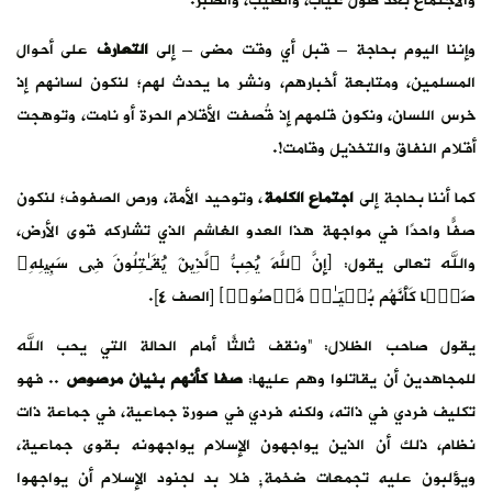
والاجتماع بعد طول غياب، والطيب، والصبر.
وإننا اليوم بحاجة – قبل أي وقت مضى – إلى
التعارف
على أحوال
المسلمين، ومتابعة أخبارهم، ونشر ما يحدث لهم؛ لنكون لسانهم إذ
خرس اللسان، ونكون قلمهم إذ قُصفت الأقلام الحرة أو نامت، وتوهجت
أقلام النفاق والتخذيل وقامت!.
كما أننا بحاجة إلى
اجتماع الكلمة
، وتوحيد الأمة، ورص الصفوف؛ لنكون
صفًّا واحدًا في مواجهة هذا العدو الغاشم الذي تشاركه قوى الأرض،
والله تعالى يقول: ﴿إِنَّ ٱللَّهَ یُحِبُّ ٱلَّذِینَ یُقَـٰتِلُونَ فِی سَبِیلِهِۦ
صَفࣰّا كَأَنَّهُم بُنۡیَـٰنࣱ مَّرۡصُوصࣱ﴾ [الصف ٤].
يقول صاحب الظلال: “ونقف ثالثًا أمام الحالة التي يحب الله
للمجاهدين أن يقاتلوا وهم عليها:
صفا كأنهم بنيان مرصوص
.. فهو
تكليف فردي في ذاته، ولكنه فردي في صورة جماعية، في جماعة ذات
نظام، ذلك أن الذين يواجهون الإسلام يواجهونه بقوى جماعية،
ويؤلبون عليه تجمعات ضخمة; فلا بد لجنود الإسلام أن يواجهوا