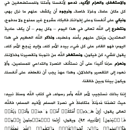
والاستغفار، والعزم الأكيد
،
ندعو
لأنفسنا وأمتنا وللمستضعفين في
كل مكان عامة، وغزة خاصة،
ونرجوه
أن يكشف عنهم ما نزل بهم،
ونبكي
على أنفسنا وعلى إخواننا، فالبكاء مشروع غير ممنوع ولا مدفوع،
ونتضرع
إلى الله تعالى في هذا اليوم – وكل يوم – أن يكف عاديةَ
المعتدين، ويُنزل عليهم بأسَه وغضبه،
ونذكر
الله العظيم في هذا
اليوم؛ فهو القادر على كل شيء، بيده الأمر كله، وإليه يُرجع الأمر كله،
يقول للشيء كن فيكون،
ونستغفر
الله من ذنوبنا وتقصيرنا وخذلاننا،
ونعزم
عزمًا أكيدًا على أن نستأنف النصرة والتداعي للمسلمين، وألا
نعود إلى التقصير والخذلان، وهذا عهدٌ يجب أن نقطعَه على أنفسنا،
ويكون بيننا وبين خالقنا.
إننا بذلك نستجيب لأمر الله وأمر رسوله، في كتاب الله وسنة نبيه؛
حيث تضمَّنا مُدوَّنةً متكاملةً في نصرة المسلم لأخيه المسلم؛ فالله
تعالى يقول: ﴿إِنَّ هَـٰذِهِۦۤ أُمَّتُكُمۡ أُمَّةࣰ وَ ٰ⁠حِدَةࣰ وَأَنَا۠ رَبُّكُمۡ
فَٱعۡبُدُونِ﴾ [الأنبياء ٩٢]، ويقول: ﴿إِنَّمَا ٱلۡمُؤۡمِنُونَ إِخۡوَةࣱ
فَأَصۡلِحُوا۟ بَیۡنَ أَخَوَیۡكُمۡۚ وَٱتَّقُوا۟ ٱللَّهَ لَعَلَّكُمۡ