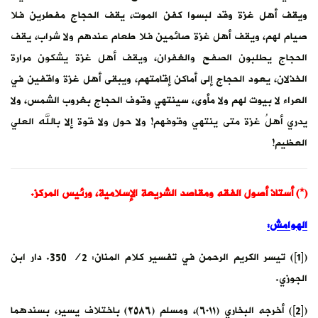
ويقف أهل غزة وقد لبسوا كفن الموت، يقف الحجاج مفطرين فلا
صيام لهم، ويقف أهل غزة صائمين فلا طعام عندهم ولا شراب، يقف
الحجاج يطلبون الصفح والغفران، ويقف أهل غزة يشكون مرارة
الخذلان، يعود الحجاج إلى أماكن إقامتهم، ويبقى أهل غزة واقفين في
العراء لا بيوت لهم ولا مأوى، سينتهي وقوف الحجاج بغروب الشمس، ولا
يدري أهلُ غزة متى ينتهي وقوفهم! ولا حول ولا قوة إلا بالله العلي
العظيم!
(*) أستاذ أصول الفقه ومقاصد الشريعة الإسلامية، ورئيس المركز.
الهوامش:
([1]) تيسر الكريم الرحمن في تفسير كلام المنان: 2/ 350. دار ابن
الجوزي.
([2]) أخرجه البخاري (٦٠١١)، ومسلم (٢٥٨٦) باختلاف يسير، بسندهما