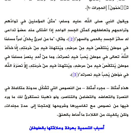
تُرۡحَمُونَ﴾ [الحجرات ١٠].
ويقول النبي صلى الله عليه وسلم: “مثلُ المؤمنين في توادِّهم
وتراحمِهم وتعاطفِهم كمثلِ الجسدِ الواحدِ إذا اشتكى منه عضوٌ تداعى
له سائرُ الجسدِ بالحمى والسهرِ”(
[2]
). وقال: “ما من امرئٍ يخذلُ امرأً مسلمًا
في موطنٍ يُنتَقَصُ فيهِ مِنْ عرضِهِ، ويُنتهكُ فيهِ مِنْ حُرمَتِهِ، إلّا خَذَلَهُ
اللهُ تعالى في موطنٍ يُحبُّ فيهِ نُصرتَهُ، وما منْ أحدٍ ينصرُ مسلمًا في
موطنٍ يُنتَقَصُ فيهِ منْ عرضِهِ، ويُنتَهكُ فيهِ منْ حُرمَتِهِ، إِلاَّ نَصَرَهُ الله
فِي مَوْطِنٍ يُحِبُّ فِيهِ نصرته”(
[3]
).
هذه أمثلة – مجرد أمثلة – من النصوص التي تُشكّل مدونة متكاملة في
النصرة والتعاضد والتضامن والتناصر، ولو ذهبنا نستقرئ لك ما ورد
فيها من نصوص مع تفاسيرها وشروحها لاحتجنا إلى عدة مجلدات،
ولكن يكفيك من القلادة ما أحاط بالعنق.
أسباب التسمية بعرفة وعلاقتها بالطوفان