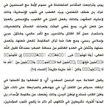
يوم، وتراجعت المشاعر المتضامنة في عموم الأمة مع المسلمين في
غزة، بل ضعُف التضامن، وبرُد الغضب في قلوب الإنسانية؛ وذلك
لاعتياد المشهد، وكذلك بفعل الحزن في القلوب، والإحساس بالعجز
عن فعل شيء، ومع مُضي الوقت وتصاعُد الخسائر والتضحيات،
واستمرار عمل آلة القتل والتدمير، مع تآمر عالمي، وخذلان عربي
وإسلامي رسمي، ومع هذا فما تزال المقاومة تفعل فعلها، وتعمل
عملها، وتُثخن في العدو الغاشم من مسافة الصفر؛ مصداقًا لقول الله
تعالى: ﴿وَلَا تَهِنُوا۟ فِی ٱبۡتِغَاۤءِ ٱلۡقَوۡمِۖ إِن تَكُونُوا۟
تَأۡلَمُونَ فَإِنَّهُمۡ یَأۡلَمُونَ كَمَا تَأۡلَمُونَۖ وَتَرۡجُونَ مِنَ ٱللَّهِ مَا
لَا یَرۡجُونَۗ وَكَانَ ٱللَّهُ عَلِیمًا حَكِیمًا﴾ [النساء ١٠٤].
يقول العلامة عبد الرحمن السعدي: “أي: لا تضعُفوا ولا تكسَلوا في
ابتغاء عدوكم من الكفار، أي: في جهادهم والمرابطة على ذلك، فإنَّ
وَهَن القلب مُستدعٍ لوَهَن البدن، وذلك يُضعف عن مقاومة الأعداء، بل
كونوا أقوياء نشيطين في قتالهم، ثم ذكر ما يُقوي قلوب المؤمنين،