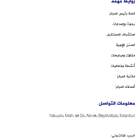
روابط مهمة
كلمة رئيس المركز
بحوث وإصدارات
استشراف المستقبل
السنن الإلهية
مقالات ومراجعات
أنشطة وفعاليات
مكتبة المركز
أصدقاء المركز
معلومات التواصل
Yakuplu Mah, 59 Sk, No:31, Beylikdüzü, İstanbul
البريد الالكتروني: