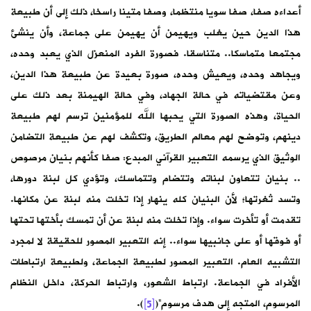
أعداءه صفا، صفا سويا منتظما، وصفا متينا راسخا، ذلك إلى أن طبيعة
هذا الدين حين يغلب ويهيمن أن يهيمن على جماعة، وأن ينشئ
مجتمعا متماسكا.. متناسقا. فصورة الفرد المنعزل الذي يعبد وحده،
ويجاهد وحده، ويعيش وحده، صورة بعيدة عن طبيعة هذا الدين،
وعن مقتضياته في حالة الجهاد، وفي حالة الهيمنة بعد ذلك على
الحياة، وهذه الصورة التي يحبها الله للمؤمنين ترسم لهم طبيعة
دينهم، وتوضح لهم معالم الطريق، وتكشف لهم عن طبيعة التضامن
الوثيق الذي يرسمه التعبير القرآني المبدع: صفا كأنهم بنيان مرصوص
.. بنيان تتعاون لبناته وتتضام وتتماسك، وتؤدي كل لبنة دورها،
وتسد ثغرتها؛ لأن البنيان كله ينهار إذا تخلت منه لبنة عن مكانها.
تقدمت أو تأخرت سواء. وإذا تخلت منه لبنة عن أن تمسك بأختها تحتها
أو فوقها أو على جانبيها سواء.. إنه التعبير المصور للحقيقة لا لمجرد
التشبيه العام. التعبير المصور لطبيعة الجماعة، ولطبيعة ارتباطات
الأفراد في الجماعة. ارتباط الشعور، وارتباط الحركة، داخل النظام
المرسوم، المتجه إلى هدف مرسوم”(
[5]
).