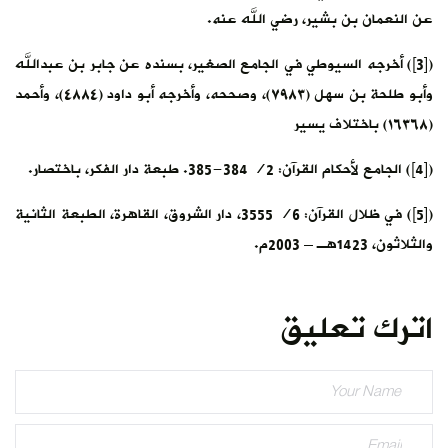
عن النعمان بن بشير، رضي الله عنه.
([3]) أخرجه السيوطي في الجامع الصغير، بسنده عن جابر بن عبدالله
وأبو طلحة بن سهل (٧٩٨٣)، وصححه، وأخرجه أبو داود (٤٨٨٤)، وأحمد
(١٦٣٦٨) باختلاف يسير
([4]) الجامع لأحكام القرآن: 2/ 384-385. طبعة دار الفكر، باختصار.
([5]) في ظلال القرآن: 6/ 3555، دار الشروق، القاهرة، الطبعة الثانية
والثلاثون، 1423هـ – 2003م.
اترك تعليق