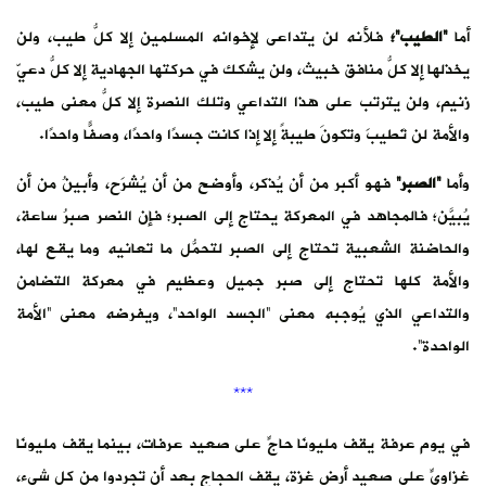
أما
“الطيب”؛
فلأنه لن يتداعى لإخوانه المسلمين إلا كلُّ طيب، ولن
يخذلها إلا كلُّ منافق خبيث، ولن يشكك في حركتها الجهادية إلا كلُّ دعيّ
زنيم، ولن يترتب على هذا التداعي وتلك النصرة إلا كلُّ معنى طيب،
والأمة لن تَطيبَ وتكونَ طيبةً إلا إذا كانت جسدًا واحدًا، وصفًّا واحدًا.
وأما
“الصبر”
فهو أكبر من أن يُذكر، وأوضح من أن يُشرَح، وأبينُ من أن
يُبيَّن؛ فالمجاهد في المعركة يحتاج إلى الصبر؛ فإن النصر صبرُ ساعة،
والحاضنة الشعبية تحتاج إلى الصبر لتحمُّل ما تعانيه وما يقع لها،
والأمة كلها تحتاج إلى صبر جميل وعظيم في معركة التضامن
والتداعي الذي يُوجبه معنى “الجسد الواحد”، ويفرضه معنى “الأمة
الواحدة”.
***
في يوم عرفة يقف مليونَا حاجٍّ على صعيد عرفات، بينما يقف مليونَا
غزاويٍّ على صعيد أرض غزة، يقف الحجاج بعد أن تجردوا من كل شيء،