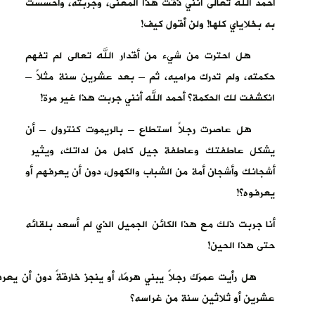
أحمد الله تعالى أنني ذقت هذا المعنى، وجربته، وأحسست
به بخلاياي كلها! ولن أقول كيف!
هل احترت من شيء من أقدار الله تعالى لم تفهم
حكمته، ولم تدرك مراميه، ثم – بعد عشرين سنة مثلاً –
انكشفت لك الحكمة؟ أحمد الله أنني جربت هذا غير مرة!
هل عاصرت رجلاً استطاع – بالريموت كنترول – أن
يشكل عاطفتك وعاطفة جيل كامل من لداتك، ويثير
أشجانك وأشجان أمة من الشباب والكهول، دون أن يعرفهم أو
يعرفوه؟!
أنا جربت ذلك مع هذا الكائن الجميل الذي لم أسعد بلقائه
حتى هذا الحين!
هل رأيت عمرَك رجلاً يبني هرمًا، أو ينجز خارقةً دون أن يعر
عشرين أو ثلاثين سنة من غراسه؟