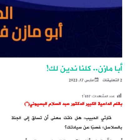
أبا مازن.. كلنا ندين لك!
2 التعليقات
مارس 17, 2023
عدد المشاهدات:
1٬697
بقلم الداعية الكبير الدكتور عبد السلام البسيوني(*)
قارئي الحبيب: هل ذقت معنى أن تساق إلى الجنة
بالسلاسل؛ غصبًا عن سيادتك؟