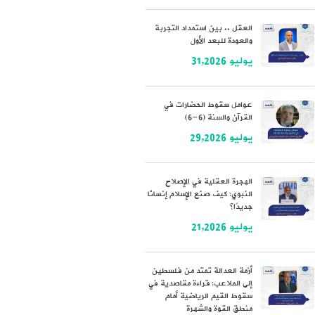
العقل .. بين استمداد التجربة
والعودة للبعد الأول
يوليو 31,2026
عوامل سقوط الحضارات في
القرآن والسنة (6-6)
يوليو 29,2026
الهجرة العقلية في الإصلاح
النبوي: كيف صنع الإسلام إنسانًا
جديدًا؟
يوليو 21,2026
أزمة العدالة تمتد من فلسطين
إلى الملاعب: قراءة مقاصدية في
سقوط القيم الرياضية أمام
منطق القوة والشهرة