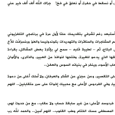
ر، أو نسقط في حفرة، أو نعلق في فخ! جزاك الله ألف ألف خير عني
ستبعد رغم تشرفي بتقديمك علنًا لأول مرة في برنامجي التلفزيوني
المشاجرات والمناقرات والتهديدات بكوندوليسا والعَوّ ورمْسِزِفْت للأخ
 البتاع، ثم – لطيبة قلبه – سمح لي بإثارة بعض المشاكل، بقراءة
ا الذي يدعو للغيرة، وفتحِها لنوافذ من العبير، والذكرى، والألوان
سحاب الأسود، وينخر في بنيانه السوس والعفن..
ى التقصير، وعن عجزي عن الشكر والعرفان، ولا أملك أغلى من دعوة
ا، وفي الفردوس الأعلى مع محبيك إخوانًا على سرر متقابلين.. اللهم
دوسه الأعلى؛ من غير سابقة حساب ولا عقاب.. مع من حدوتَ لهم،
المصطفى مسك الختام وطب القلوب.. اللهم آمين.. والحمد لله رب