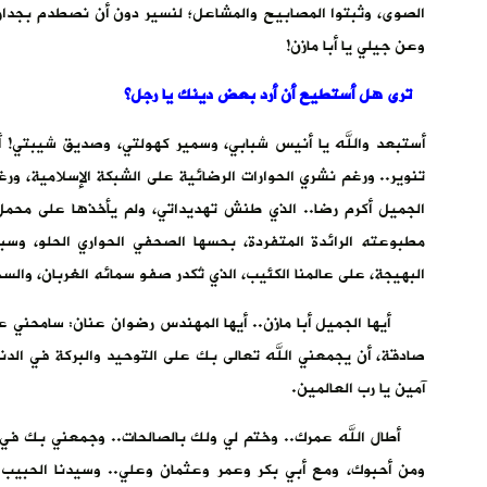
الصوى، وثبتوا المصابيح والمشاعل؛ لنسير دون أن نصطدم بجدا
وعن جيلي يا أبا مازن!
ترى هل أستطيع أن أرد بعض دينك يا رجل؟
أستبعد والله يا أنيس شبابي، وسمير كهولتي، وصديق شيبتي! أ
تنوير.. ورغم نشري الحوارات الرضائية على الشبكة الإسلامية، ورغم 
الجميل أكرم رضا.. الذي طنش تهديداتي، ولم يأخذها على محمل
مطبوعته الرائدة المتفردة، بحسها الصحفي الحواري الحلو، وسبقِه
البهيجة، على عالمنا الكئيب، الذي تُكدر صفو سمائه الغربان، وال
أيها الجميل أبا مازن.. أيها المهندس رضوان عنان: سامحني عل
صادقة، أن يجمعني الله تعالى بك على التوحيد والبركة في الدني
آمين يا رب العالمين.
أطال الله عمرك.. وختم لي ولك بالصالحات.. وجمعني بك في فر
ومن أحبوك، ومع أبي بكر وعمر وعثمان وعلي.. وسيدنا الحبيب 