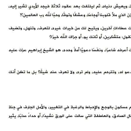
ة، ويعيش دنياه، ثم ليلتفت بعد عقود ثلاثة فيجد الأيدي تشير إليه،
لذي ملأ قلوبنا أوجاعًا، وعشقًا وتوقًا، وحبًّا لله رب العالمين؟!
لك عطاءاتِ آخرين، ويتيح لك من خيرات غيره، لتعرف، وتنهل، وتضيف
ل: متشكرين، أو ثانك يو، أو جزاك الله خيرًا؟
فه شاعرًا، ونفَسًا دعويًّا أمةً وحده، هو الشيخ إبراهيم عزت عليه
ه، وتترحم عليه، ولم تره، ولا تعرف عنه شيئًا؟ بل ما تظن أنك
سكون بالوجع والإحباط والرغبة في التغيير، والأمل الجارف في جنة
ل الصادق، والعاطفة التي سالت على الورق نشيدًا، أو حداءً عذبًا، يثير