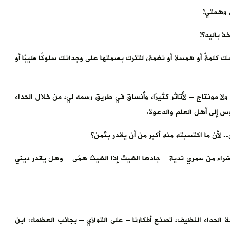
 وهمتي!
 باليد؟!
 كلمةٌ أو همسة أو نغمة، لتترك بصمتها على وجدانك سلوكًا طيبًا أو
ا مونتاج – لأتاثر كثيرًا، وأنساق في طريق رسمه لي، من خلال الحداء
وس إلى أهل العلم والدعوة.
. لأن ما اكتسبته منه أكبر من أن يقدر بثمن؟
راء من عمري ندية – جادها الغيث إذا الغيث همَى – وهل يقدر ديني
لحداء النظيف، تصنع أفكارنا – على التوازي – بجانب العظماء: ابن