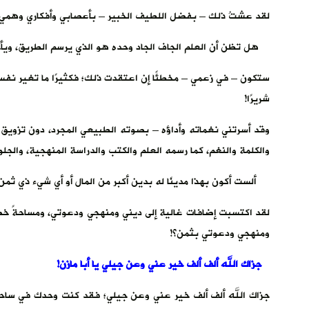
لقد عشتُ ذلك – بفضل اللطيف الخبير – بأعصابي وأفكاري وهمي
هل تظن أن العلم الجاف الجاد وحده هو الذي يرسم الطريق، ويأخذ
ستكون – في زعمي – مخطئًا إن اعتقدت ذلك؛ فكثيرًا ما تغير نفسك
شريرًا!
وقد أسرتني نغماته وأداؤه – بصوته الطبيعي المجرد، دون تزويق ول
والكلمة والنغم، كما رسمه العلم والكتب والدراسة المنهجية، والجل
ألست أكون بهذا مدينًا له بدين أكبر من المال أو أي شيء ذي ثمن.
لقد اكتسبت إضافات غالية إلى ديني ومنهجي ودعوتي، ومساحةً خض
ومنهجي ودعوتي بثمن؟!
جزاك الله ألف ألف خير عني وعن جيلي يا أبا مازن!
جزاك الله ألف ألف خير عني وعن جيلي؛ فقد كنت وحدك في ساحة ا