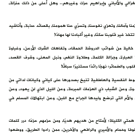
غزالي والألباني وإبراهيم عزت وغيرهم.. وهل أعلى من ذلك منزلة،
 وآمالنا، وتعزي نفوسنا، وتسرِّي عنا همومنا، بقصائد عذبة، وأناشيد
ذ غير قلوبنا سكنًا، وغير أكبادنا لها مهادًا!
الية من شوائب الدروشة الحمقاء، وتفاهات الشرك الأرعن، وغباوة
 العبارة، وجزالة الكلمة، وطلاوة النغم، ونبل المعنى، وشرف القصد،
والضمائر؛ نهجًا رائدًا مستنيرًا سباقًا!
وط النفسية والعاطفية تنيخ بصدورها على كياني وكيانات لداتي من
دوة، وعن الشباب ذي العزمات المبرمة، وعن الليل الذي لن يعود، وعن
لأم التي ترضع وليدها الجراح مع اللبن، وعن ابتهالات المسلم في
ي الكليلة؛ لأمتاح من هديهم هديًا، ومن عزمهم عزمًا: درر كلمات
فا وحمام والأميري والرافعي والآخرين، ممن رادوا الطريق، ووضعوا