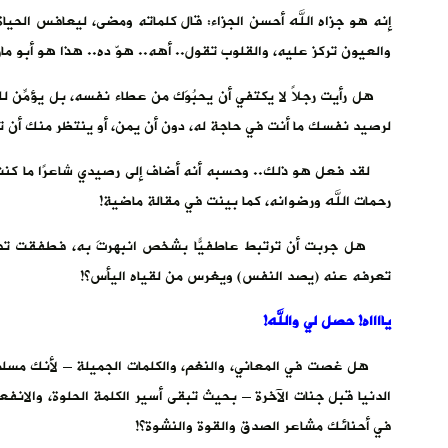
إنه هو جزاه الله أحسن الجزاء: قال كلماته ومضى، ليعافس الحيا
والعيون تركز عليه، والقلوب تقول.. أهه.. هوّ ده.. هذا هو أبو مازن ا
هل رأيت رجلاً لا يكتفي أن يحبُوَك من عطاء نفسه، بل يؤمِّن 
لرصيد نفسك ما أنت في حاجة له، دون أن يمن، أو ينتظر منك أن تقو
لقد فعل هو ذلك.. وحسبه أنه أضاف إلى رصيدي شاعرًا ما كنت أعر
رحمات الله ورضوانه، كما بينت في مقالة ماضية!
هل جربت أن ترتبط عاطفيًّا بشخص انبهرتَ به، فطفقت تدعو ل
تعرفه عنه (يصد النفس) ويغرس من لقياه اليأس؟!
يااااه! حصل لي والله!
هل غصت في المعاني، والنغم، والكلمات الجميلة – لأنك مسلم م
الدنيا قبل جنات الآخرة – بحيث تبقى أسير الكلمة الحلوة، والانفعا
في أحنائك مشاعر الصدق والقوة والنشوة؟!