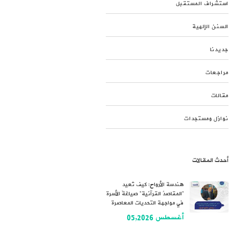
استشراف المستقبل
السنن الإلهية
جديدنا
مراجعات
مقالات
نوازل ومستجدات
أحدث المقالات
هندسة الأرواح: كيف تُعيد
“المقاصدُ القرآنية” صياغةَ الأسرة
في مواجهة التحديات المعاصرة
أغسطس 05,2026