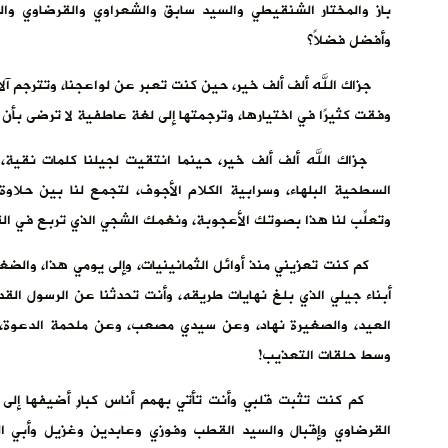
باز والمختار الشنقيطي والسيد سابق والشعراوي والقرضاوي وال
وأفضل فضلاً؟
جزاك الله ألف ألف خير، حين كنت تعبر عن لواعجنا، وتترجم آلامنا
وفقت كثيرًا في اختيارها، وترجمتها إلى لغة عاطفية لا ترضى بأن تتخ
جزاك الله ألف ألف خير، حينما انتقيت لجيلنا كلمات نقية، خ
السطحية البلهاء، وسرابية الكلام الأجوف، لتجمع لنا بين حلاوة
وتعلِّب لنا هذا بصوتك الأعجوبة، ونغمك الشجي الذي تربع في القلوب 
كم كنت تعزيني منذ أوائل الثمانينيات، وإلى يومي هذا، والضغ
أبناء جيلي الذي بلغ نهايات طريقه، وأنت تحدثنا عن الرسول الق
العيد، والصغيرة نهاد، وعن سيدي مصعب، وعن ملحمة الدعوة، وا
وسط حلقات التعذيب!
كم كنت تثبت قلبي وأنت تأتي بهمم أناس كبارٍ أضيفها إلى همت
القرضاوي وإقبال والسيد القطب وفوزي وعابدين وغزيل وأبي الو