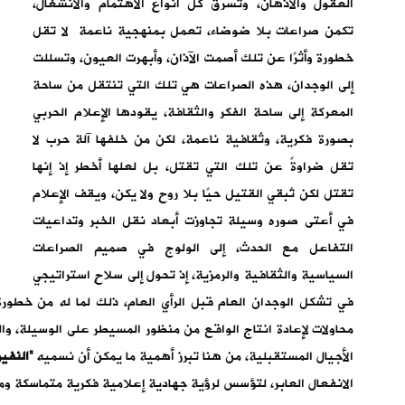
العقول والأذهان، وتسرق كل أنواع الاهتمام والانشغال،
تكمن صراعات بلا ضوضاء، تعمل بمنهجية ناعمة لا تقل
خطورة وأثرًا عن تلك أصمت الآذان، وأبهرت العيون، وتسللت
إلى الوجدان، هذه الصراعات هي تلك التي تنتقل من ساحة
المعركة إلى ساحة الفكر والثقافة، يقودها الإعلام الحربي
بصورة فكرية، وثقافية ناعمة، لكن من خلفها آلة حرب لا
تقل ضراوةً عن تلك التي تقتل، بل لعلها أخطر إذ إنها
تقتل لكن تُبقي القتيل حيًا بلا روح ولا يكن، ويقف الإعلام
في أعتى صوره وسيلة تجاوزت أبعاد نقل الخبر وتداعيات
التفاعل مع الحدث، إلى الولوج في صميم الصراعات
السياسية والثقافية والرمزية، إذ تحول إلى سلاحٍ استراتيجي
في تشكل الوجدان العام قبل الرأي العام، ذلك لما له من خطور
محاولات لإعادة انتاج الواقع من منظور المسيطر على الوسيلة، وا
الأجيال المستقبلية، من هنا تبرز أهمية ما يمكن أن نسميه
“النفير
الانفعال العابر، لتؤسس لرؤية جهادية إعلامية فكرية متماسكة وم