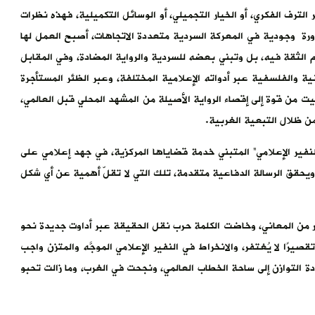
 الترف الفكري، أو الخيار التجميلي، أو الوسائل التكميلية، فهذه نظرات
رة وجودية في المعركة السردية متعددة الاتجاهات، أصبح العمل لها
 الثقة فيه، بل وتبني بعضه للسردية والرواية المضادة، وفي المقابل
ة والفلسفية عبر أدواته الإعلامية المختلفة، وعبر الظئر المستأجرة
يت من قوة إلى إقصاء الرواية الأصيلة من المشهد المحلي قبل العالمي،
ن ظلال التبعية الغربية.
نفير الإعلامي” المتبني خدمة قضاياها المركزية، في جهد إعلامي على
 ويحقق الرسالة الدفاعية متقدمة، تلك التي لا تقلّ أهمية عن أي شكل
 من المعاني، وخاضت الكلمة حرب نقل الحقيقة عبر أداوت جديدة نحو
صيرًا لا يُغتفر، والانخراط في النفير الإعلامي الموجَّه والمتزن واجب
دة التوازن إلى ساحة الخطاب العالمي، ونجحت في الغرب، وما زالت تحبو