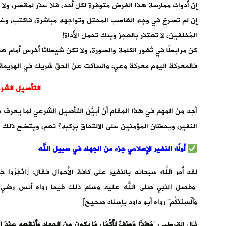
إن أدوات ممارسة هذا الفرض متوفرة لكل أحد، فلا عذر لمقصرٍ، ولا 
إن لم تصرخ في وجه الغاصب المحتل وتواجهه مباشرة، فاكتب، وغرد
المُخلفين، لا تعتذر بالعجز ويدك تحمل الأداة!
كن مرابطًا في ثغور الكلمة والصورة، ولا تكن شيطانًا أخرس أمام هذ
فالمعركة اليوم معركة وعي، والساكت عن الحق شريك في الهزيمة
التأصيل الشرع
أجد من المهم في هذا المقام أن أبيّن التأصيل الشرعي لما يُعرف بالن
النفير، ويحضّان المؤمنين على الالتحاق بركبه؟ نعم، ويتّضح ذلك في
أولًا: النفير الإعلامي جزء من الجهاد في سبيل الله
وفصل النبي صلى الله عليه وسلم ذلك فيما رواه أنس رضي الله عنه، أن 
وَأَلْسِنَتِكُمْ” رواه أبو داود بإسناد صحيح]
قال القرطبي: “
وَهَذَا وَصْفٌ لِأَكْمَلِ مَا يكون من الجهاد وأنقعه عِنْدَ اللَّهِ تَعَ