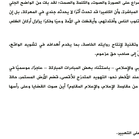
اع على الصورة والصوت، والكلمة والصمت؛ لقد بات من الواضح الجلي
لمباشرة، وأن الكاميرا قد تُحدث أثرًا لا يحدثه جندي في المعركة، بل إن
ب الناس وأفئدتهم، وأيقظت في الأمة وعيًا وفكرًا يزلزل أركان الظلم،
 وتقنية لإنتاج روايته الخاصة، بما يخدم أهدافه في تشويه الواقع،
تلّ إلى صاحب حق مزعوم.
والإسلامي – باستثناء بعض المبادرات المباركة – عاجزًا، موسميًّا في
ب عند الأخطر نحو: التهويد المتدرّج للأقصى، قضم الأرض المستمر، حالة
من مقاومة الإعلام، والإعلام المقاوم؟ أين صوت القضايا وعلى رأسها
ى التعبير.