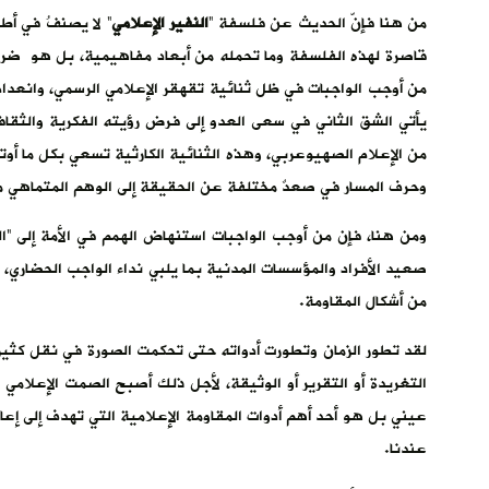
من هنا فإنّ الحديث عن فلسفة “
النفير الإعلامي
” لا يصنفُ في أطر
قاصرة لهذه الفلسفة وما تحمله من أبعاد مفاهيمية، بل هو ضرو
من أوجب الواجبات في ظل ثنائية تقهقر الإعلامي الرسمي، وانعدام
يأتي الشق الثاني في سعى العدو إلى فرض رؤيته الفكرية والثقافي
من الإعلام الصهيوعربي، وهذه الثنائية الكارثية تسعي بكل ما أوت
وحرف المسار في صعدٌ مختلفة عن الحقيقة إلى الوهم المتماهي م
ومن هنا، فإن من أوجب الواجبات استنهاض الهمم في الأمة إلى “ال
صعيد الأفراد والمؤسسات المدنية بما يلبي نداء الواجب الحضاري،
من أشكال المقاومة.
لقد تطور الزمان وتطورت أدواته حتى تحكمت الصورة في نقل كثير
التغريدة أو التقرير أو الوثيقة، لأجل ذلك أصبح الصمت الإعلامي تق
عيني بل هو أحد أهم أدوات المقاومة الإعلامية التي تهدف إلى إعا
عندنا.