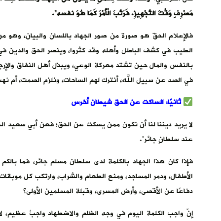
مَصْرِفٍ وَقْتَ التَّجْهِيزِ. فَرَتَّبَ الْأَمْرَ كَمَا هُوَ نفسه”.
فالإعلام الحقّ هو صورة من صور الجهاد باللسان والبيان، وهو م
الطيب في كشف الباطل وأهله وقد كثروا، وينصر الحق والدين في عص
بالنفس والمال حين تشتد معركة الوعي، ويبذل أهل النفاق والإ
في الصد عن سبيل الله، أنترك لهم الساحات، ونلزم الصمت، أم نه
ثانيًا: الساكت عن الحق شيطان أخرس
لا يريد ديننا لنا أن نكون ممن يسكت عن الحق؛ فعن أبي سعيد الخ
عند سلطانٍ جائر”.
فإذا كان هذا الجهاد بالكلمة لدى سلطان مسلم جائر، فما بال
الأطفال، ودمر المساجد، ومنع الطعام والشراب، وارتكب كل موبقات
دفاعًا عن الأقصى، وأرض المسرى، وقبلة المسلمين الأولى؟
إنّ واجب الكلمة اليوم في وجه الظلم والاضطهاد واجبٌ عظيم،