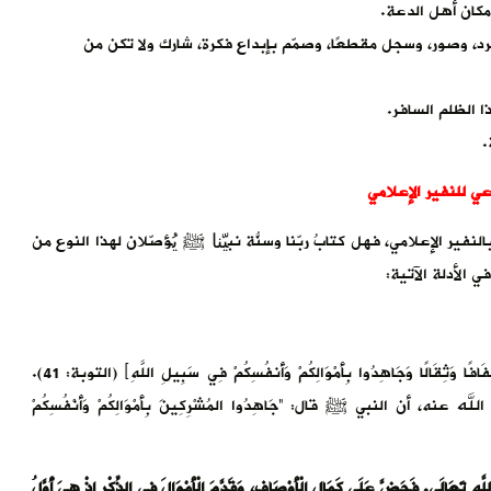
مكان أهل الدعة.
، وصور، وسجل مقطعًا، وصمّم بإبداع فكرة، شارك ولا تكن من
ا الظلم السافر.
.
ي للنفير الإعلامي
فير الإعلامي، فهل كتابُ ربّنا وسنّةُ نبيّنا ﷺ يُؤصّلان لهذا النوع من
 الأدلة الآتية:
لقد أمر الله سبحانه بالنفير على كافة الأحوال فقال: ﴿انْفِرُوا خِفَافًا وَثِقَالًا وَجَاهِدُوا بِأَمْوَالِكُمْ وَأَنفُسِكُمْ فِي سَبِيلِ اللَّهِ﴾ (التوبة: 41).
النبي ﷺ قال: “جَاهِدُوا المُشْرِكِينَ بِأَمْوَالِكُمْ وَأَنْفُسِكُمْ
الَى. فَحَضَّ عَلَى كَمَالِ الْأَوْصَافِ، وَقَدَّمَ الْأَمْوَالَ فِي الذِّكْرِ إِذْ هِيَ أَوَّلُ