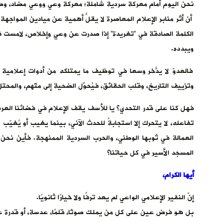
نحن اليوم أمام معركة سردية شاملة؛ معركة وعي ووعي مضاد، وصر
أن أثر منابر الإعلام المعاصرة لا يقلّ أهمية عن ميادين المواجهة ا
الكلمة الصادقة في “تغريدة” إذا صدرت عن وعيٍ وإخلاص، لامست قلو
ويبدده.
فالعدوّ لا يدّخر وسعًا في توظيف ما يمتلكه من أدوات إعلامية
وتزييف التاريخ، وقلب الحقائق، فيُحوِّل الضحية إلى متّهم، والمح
فهل كنا على قدر التحدي؟ يا للأسف يقف الإعلام في فضائنا العربي 
تفاعله، لا يتحرك إلا استجابةً للحدث الآني، بينما يغيب أو يُغيّ
العمالة في ثوبها الوطني، والحرب السردية الممنهجة. فأين نحن 
المسجد الأسير في كل حياتنا؟
أيها الكرام،
إنّ النفير الإعلامي الواعي لم يعد ترفًا ولا خيارًا ثانويًا.
بل هو فرض عين على كل من يملك صوتًا، قلمًا، عدسة، أو قدرة عل