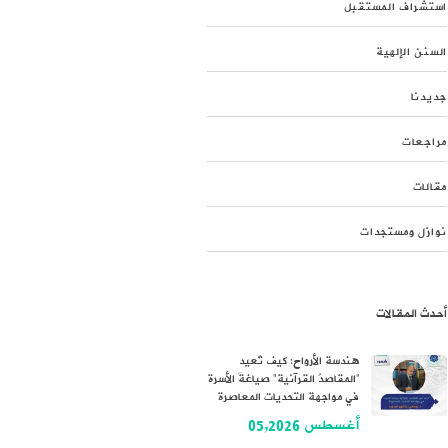
استشراف المستقبل
السنن الإلهية
جديدنا
مراجعات
مقالات
نوازل ومستجدات
أحدث المقالات
هندسة الأرواح: كيف تُعيد
“المقاصدُ القرآنية” صياغةَ الأسرة
في مواجهة التحديات المعاصرة
أغسطس 05,2026