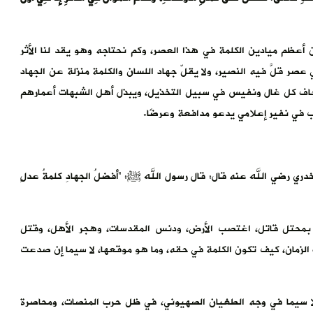
ن أعظم ميادين الكلمة في هذا العصر، وكم نحتاجه وهو يقد لنا الأثر
ر قلَّ فيه النصير، ولا يقلّ جهاد اللسان والكلمة منزلة عن الجهاد
رجاف كل غال ونفيس في سبيل التخذيل، ويبذل أهل الشبهات أعمارهم
ب في نفير إعلامي يدعو مدافعة وعرضًا.
دري رضي الله عنه قال: قال رسول الله ﷺ: “أفضلُ الجهادِ كلمةُ عدلٍ
كم بمحتل قاتل، اغتصب الأرض، ودنس المقدسات، وهجر الأهل، وقتل
 الزمان، كيف تكون الكلمة في حقه، وما هو موقعها، لا سيما إن صدعت
 لا سيما في وجه الطغيان الصهيوني، في ظل حرب المنصات، ومحاصرة