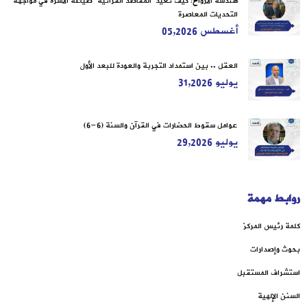
هندسة الأرواح: كيف تُعيد “المقاصدُ القرآنية” صياغةَ الأسرة في مواجهة
التحديات المعاصرة
أغسطس 05,2026
العقل .. بين استمداد التجربة والعودة للبعد الأول
يوليو 31,2026
عوامل سقوط الحضارات في القرآن والسنة (6-6)
يوليو 29,2026
روابط مهمة
كلمة رئيس المركز
بحوث وإصدارات
استشراف المستقبل
السنن الإلهية