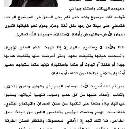
وعهوده البينات, واستخراجها في
قواعد ذات موضوع واحد حتى تلم بجل السنن في الموضوع الواحد؛
فتمضي على بينة من ربها بكل ثقة وعزم وحزم نحو غاياتها الكبرى
(عمارة الأرض-والنهوض بأمانة الاستخلاف-وعبادة الله تعالى).
هذا والأمة لا يستقيم حالها، إلا إذا فهمت هذه السنن الإلهية،
وانسجمت حياتها وتكيفت معها. ومتى أعرضت عنها وتنكبت هديها
جهلا أو غفلة أو تهاونا أو عنادا واستكبارا؛ فإنها حتما ستواجه مصير
أمثالها، وتلاقي جزاءها دون تخلف أو محاباة.
ومن ثم فقد أصيبت الأمة المسلمة اليوم بذُلٍ وهوان، وتفرقٍ وخذلان،
وتكالب الأعداء عليها من كل حدبٍ وصوب، فنهبوا ثرواتها، وسلبوا
خيراتها، جزاءً وفاقاً على تنكُّبها عن سنن العمران والاجتماع البشري،
فتقاعست الهمم ونكست الرؤوس وتقاعس الناس عن البحث سبل
الخلاص، فلا تكاد تجد إلا الأماني المعسولة، وانتظار السنن الخارقة