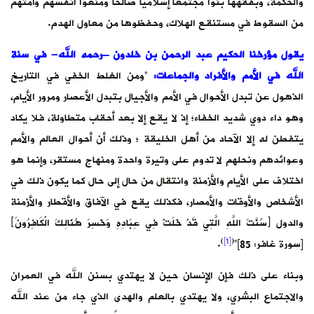
والحكمة، وبفقهها بنوا مجتمعاً إسلامياً صالحاً ومنعوا أنفسهم وأمتهم
من السقوط في مستنقع الهلاك، وحفظوها من معاول الهدم.
يقول مؤرخنا الحكيم عبد الرحمن بن خلدون –رحمه الله- في سنة
الله في الأمم والأفراد والجماعات:
“ومن الغلط الخفي في التاريخ
الذهول عن تبدل الأحوال في الأمم والأجيال بتبدل الأعصار ومرور الأيام،
وهو داء دوي شديد الخفاء؛ إذ لا يقع إلا بعد أحقاب متطاولة، فلا يكاد
يتفطن له إلا الآحاد من أهل الخليقة ؛ وذلك أن أحوال العالم والأمم
وعوائدهم ونحلهم لا تدوم على وتيرة واحدة ومنهاج مستقر، وإنما هو
اختلاف على الأيام والأزمنة وانتقال من حال إلى حال كما يكون ذلك في
الأشخاص والأوقات والأمصار، فكذلك يقع في الآفاق والأقطار والأزمنة
والدول ﴿سُنَّتَ اللَّهِ الَّتِي قَدْ خَلَتْ فِي عِبَادِهِ وَخَسِرَ هُنَالِكَ الْكَافِرُونَ﴾
)
[1]
(
[سورة غافر: 85]”
.
وبناء على ذلك فإن الإنسان حين لا يهتدي بسنن الله في العمران
والاجتماع البشري، ولا يهتدي بالعلم والهدى الذي جاء من عند الله