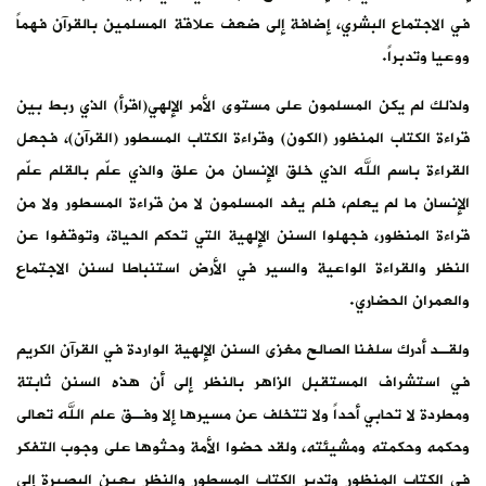
في الاجتماع البشري، إضافة إلى ضعف علاقة المسلمين بالقرآن فهماً
ووعيا وتدبراً.
ولذلك لم يكن المسلمون على مستوى الأمر الإلهي(اقرأ) الذي ربط بين
قراءة الكتاب المنظور (الكون) وقراءة الكتاب المسطور (القرآن)، فجعل
القراءة باسم الله الذي خلق الإنسان من علق والذي علّم بالقلم علّم
الإنسان ما لم يعلم، فلم يفد المسلمون لا من قراءة المسطور ولا من
قراءة المنظور، فجهلوا السنن الإلهية التي تحكم الحياة، وتوقفوا عن
النظر والقراءة الواعية والسير في الأرض استنباطا لسنن الاجتماع
والعمران الحضاري.
ولقـد أدرك سلفنا الصالح مغزى السنن الإلهية الواردة في القرآن الكريم
في استشراف المستقبل الزاهر بالنظر إلى أن هذه السنن ثابتة
ومطردة لا تحابي أحداً ولا تتخلف عن مسيرها إلا وفـق علم الله تعالى
وحكمه وحكمته ومشيئته، ولقد حضوا الأمة وحثوها على وجوب التفكر
في الكتاب المنظور وتدبر الكتاب المسطور والنظر بعين البصيرة إلى