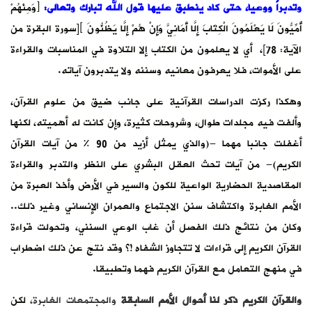
وتدبراً ووعيا، حتى كاد ينطبق عليها قول الله تبارك وتعالى:
﴿وَمِنْهُمْ
أُمِّيُّونَ لَا يَعْلَمُونَ الْكِتَابَ إِلَّا أَمَانِيَّ وَإِنْ هُمْ إِلَّا يَظُنُّونَ ﴾[سورة البقرة من
الآية: 78]، أي لا يعلمون من الكتاب إلا التلاوة في المناسبات والقراءة
على الأموات، فلا يعرفون معانيه وسننه ولا يتدبرون آياته.
وهكذا ركزت الدراسات القرآنية على جانب ضيق من علوم القرآن،
وألفت فيه مجلدات طوال، وشروحات كثيرة، وإن كانت له أهميته، لكنها
أغفلت جانبا مهما -(والذي يمثل أزيد من 90 % من آيات القرآن
الكريم)- من آيات تحث العقل البشري على النظر والتدبر والقراءة
المقاصدية الحضارية الواعية للكون والسير في الأرض وأخذ العبرة من
الأمم الغابرة واكتشاف سنن الاجتماع والعمران الإنساني وغير ذلك..
وكان من نتائج ذلك الفصل أن غاب الوعي السنني، وتحولت قراءة
القرآن الكريم إلى قراءات لا تتجاوز الشفاه !؟ وقد نتج عن ذلك اضطراب
في منهج التعامل مع القرآن الكريم فهما وتطبيقا.
والقرآن الكريم ذكر لنا أحوال الأمم السابقة
والمجتمعات الغابرة،
لكن