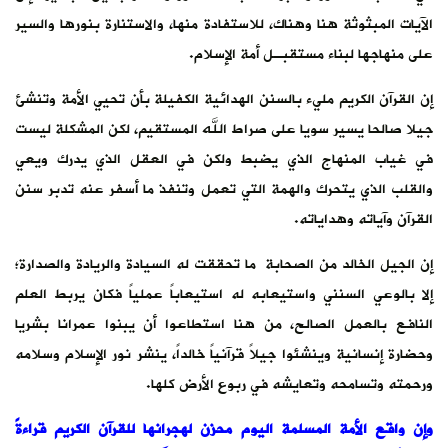
الآيات المبثوثة هنا وهناك، للاستفادة منها، والاستنارة بنورها والسير
على منهاجها لبناء مستقبـل أمة الإسلام.
إن القرآن الكريم مليء بالسنن الهدائية الكفيلة بأن تحيي الأمة وتنشئ
جيلا صالحا يسير سويا على صراط الله المستقيم، لكن المشكلة ليست
في غياب المنهاج الذي يضبط ولكن في العقل الذي يدرك ويعي
والقلب الذي يتحرك والهمة التي تعمل وتنفذ ما أسفر عنه تدبر سنن
القرآن وآياته وهداياته.
إن الجيل الخالد من الصحابة ما تحققت له السيادة والريادة والصدارة؛
إلا بالوعي السنني واستيعابه له استيعاباً عملياً فكان يربط العلم
النافع بالعمل الصالح، من هنا استطاعوا أن يبنوا عمرانا بشريا
وحضارة إنسانية وينشئوا جيلاً قرآنياً خالداً، ينشر نور الإسلام وسلامه
ورحمته وتسامحه وتعايشه في ربوع الأرض كلها.
وإن واقع الأمة المسلمة اليوم محزن لهجرانها للقرآن الكريم قراءةً