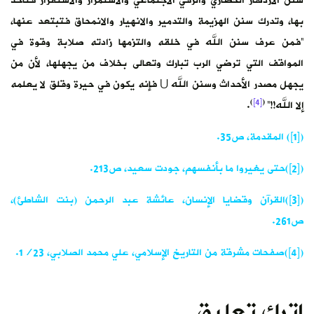
سنن الازدهار الحضاري والرقي الاجتماعي والاستمرار والاستقرار فتأخذ
بها، وتدرك سنن الهزيمة والتدمير والانهيار والانمحاق فتبتعد عنها،
“فمن عرف سنن الله في خلقه والتزمها زادته صلابة وقوة في
المواقف التي ترضي الرب تبارك وتعالى بخلاف من يجهلها، لأن من
يجهل مصدر الأحداث وسنن الله U فإنه يكون في حيرة وقلق لا يعلمه
)
[4]
(
إلا الله!!”
.
([1]) المقدمة، ص35.
([2])حتى يغيروا ما بأنفسهم، جودت سعيد، ص213.
([3])القرآن وقضايا الإنسان، عائشة عبد الرحمن (بنت الشاطئ)،
ص261.
([4])صفحات مشرقة من التاريخ الإسلامي، علي محمد الصلابي، 1/23.
اترك تعليق