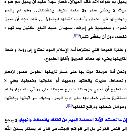
يميل به هواه؛ لأنه فقد الميزان، فصار سهلاً عليه أن يميل مع هواه
حيثُ لا يخشى سنة ولا علما. فكيف يخشاها!… وهو لم يشعر
بقوانينها في الحياة، وأسلوب كشفها للباطل! … فلذا نجد أن ضيق
نظره، والمحدودية في إدراكه، يسهلان عليه اتباع الظنون وما تهواه
)
[2]
(
نفسه، دون أن يخشى نكيرا
.
والفترة الحرجة التي تجتازها أمة الإسلام اليوم تحتاج إلى رؤية واضحة
لتاريخها يضيء لها معالم الطريق وآفاق الطموح.
ونحن أمة عريقة مرت بها على مسار تاريخها الطويل عصور ازدهار
وانحطاط، سايرت يقظتها ووعيها، أو غفوتها وخمولها، وهي لا
تستطيع أن تحمي وجودها وتتابع سيرها على مراقي تقدمها، ما لم
تستقرئ ماضي خطواتها على درب الزمن، وتدرك سر قوتها وبقائها،
)
[3]
(
وعوامل ضعفها وذرائع تخلفها
.
إن ما تعيشه الأمة المسلمة اليوم من تفكك وانحطاط وانهيار:
لا يرجع
إلى النص القرآني بل إلى الواقع الاجتماعي الذي لم يستنر بسنن الله