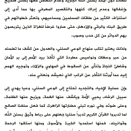
للعادة دون الأخذ بسنن الله الجارية وعدم التعامل معها بشكل صحيح
وإغفالها وعدم إدراك كنهها والتقصير المعرفي بها مما أدى إلى
استنزاف الكثير من طاقات المسلمين ومساعيهم، وتعثر خطواتهم في
طريق البناء والرقي والازدهار، حتى صاروا غرضاً للغزاة الذين يتربصون
بهم الدوائر من كل حدب وصوب.
ولذلك يعتبر تنكب منهاج الوعي السنني، والعدول عن كشف ما تضمنه
من عبر وعظات ونواميس مطردة التي تأخذ بيد الأمم إلى بر الأمان
وشاطئ النجاة وتنأى عن السقوط في المهاوي والزلات، وتوجيه الهمم
إليه مما أورثنا التأخر عن الركب الذي نعيشه ونعاني منه.
وإن عملية الإحياء والتجديد تحتاج إلى الوعي السنني، وعيا يهدي إلى
سبيل الرشاد، يحيي الأمة ويكشف عنها الغمة، ويزيح عنها الظلمة،
وعلى ضوئه وفي نوره تبني حضارتها الزاهرة، كما فعل سلفنا الصالح
لما تدبروا القرآن الكريم تدبراً سننيا جعلهم على رباط وثيق بسنن الله
وقوانينه. فمنها استمدوا الخِبرة والأسوة، ومنها استقوا الرحمة