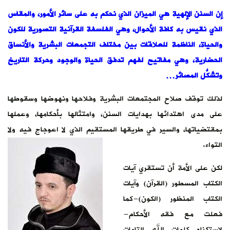
إن السنن الإلهية هي الميزان الذي نحكم به على سائر الأمور، والمقاس
الذي نقيس به كافة الأحوال، وهي الفلسفة القرآنية التصورية للكون
والحياة، الناظمة للعلاقات بين مختلف التجمعات البشرية والأنساق
الحضارية، وهي مفاتيح لفهم تدفق الحياة والوجود وحركة التاريخ
وتشكُّل المصائر…
لذلك توقف صلاح المجتمعات البشرية وفلاحها ونهوضها وسقوطها
على مدى اهتدائها بهدايات السنن، وامتثالها بأحكامها، وعملها
بمقتضياتها، والسير في طريقها المستقيم الذي لا اعوجاج فيه ولا
التواء.
لكن على الأمة أن تستقري آيات
الكتاب المسطور (القرآن) وآيات
الكتاب المنظور (الكون)-كما
فعلت مع فقه الأحكام-
لاستكناه كلمات الله التامات