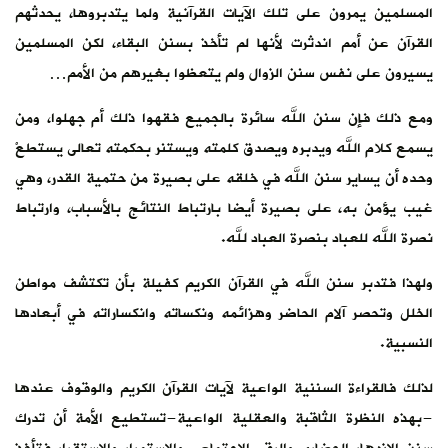
المسلمين يمرون على تلك الآيات القرآنية ولما يتدبروها، يحدثهم
القرآن عن أمم اندثرت لأنها لم تأخذ بسنن البقاء، لكن المسلمين
يسيرون على نفس سنن الزوال ولم يتعظوا بغيرهم من الأمم…
ومع ذلك فإن سنن الله سائرة بالجميع فقهوا ذلك أم جهلوا، ومن
يسمع كلام الله ويدبره ويصدق كلمته ويستنر بحكمته تعالى يستطعْ
وحده أن يساير سنن الله في خلقه على بصيرة من حتمية القدر، وهي
غيب يؤمن به، على بصيرة أيضا بارتباط النتائج بالأسباب، وارتباط
نصرة الله للعباد بنصرة العباد لله.
ولهذا فتدبر سنن الله في القرآن الكريم كفيلة بأن تكتشف مواطن
الخلل وتحصر آلام الحاضر وهزائمه ونكساته وانكساراته في أبعادها
النسبية.
لذلك فالقراءة السننية الواعية لآيات القرآن الكريم والوقوف عندها
-بهذه النظرة الثاقبة والعقلية الواعية-تستطيع الأمة أن تدرك