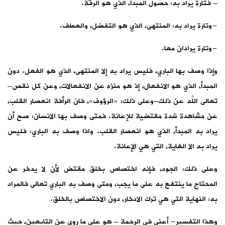
– فتارة يراد به: حصول المبدأ، الذي هو الرقة.
-وتارة يراد به: المنتهى، الذي هو التفضل، والعطف.
-وتارة يرادان معا.
وإذا وصف بها الباري، فليس يراد به إلا المنتهى، الذي هو الفعل. دون
المبدأ، الذي هو الانفعال، إذ هو منزه عن الانفعالات، وعن كل نقص–
تعالى اللَّه عن ذلك–وعلى ذلك: «الرؤوف»، فان الرأفة انعصار القلب،
عن مشاهدة شدة مقتضية للإعانة. فمتى وصف بها الانسان: صح أن
يراد به المبدأ، الذي هو انعصار القلب. واذا وصف به الباري: فليس
يراد به الا الغاية، التي هي الإعانة.
وعلى ذلك: الجود، فإنه اختصاص بخلق مقتض لأن لا يدخر عن
المحتاج ما ينتفع به على ما يجب، ومتى وصف به الباري تعالى فالمراد
به: النهاية التي هي ترك الادخار، دون الاختصاص بالخلق.
وهذا التفسير- أعني في الرحمة – هو على ما روي عن التابعين، حيث