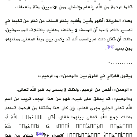
قالوا الرحمة من اللَّه: إنعام وإفضال، ومن الآدميين: رقة وتعطف.
وهذه الطريقة: أظهر وأبين وأشبه بنظر السلف من نظر من تخبط في
تفسير ذلك، زاعما أن الوصف لا يختلف معانيه باختلاف الموصوفين.
وذلك أن قائل ذلك لم يتصور أنه قد يكون بين مبدأ المعنى، ومنتهاه:
)
[19]
(
بون بعيد
.
…………..
ويقول الغزالي في الفرق بين «الرحمن»، و«الرحيم»:
« الرحمن»: أخص من الرحيم. ولذلك لا يسمى به غير اللَّه تعالى.
و«الرحيم»: قد يطلق على غيره، فهو من هذا الوجه، قريب من اسم
اللَّه تعلى الجاري مجرى العلم، وإن كان هذا مشتقا من الرحمة قطعا،
ولذلك جمع اللَّه تعالى بينهما فقال: ﴿قُلِ ٱدۡعُوا۟ ٱللَّهَ أَوِ
ٱدۡعُوا۟ ٱلرَّحۡمَـٰنَۖ أَیࣰّا مَّا تَدۡعُوا۟ فَلَهُ
)
[20]
(
ٱلۡأَسۡمَاۤءُ ٱلۡحُسۡنَىٰۚ﴾ [الإسراء ١١٠]
فيلزم من هذا