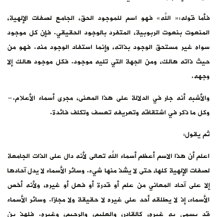
فأما قوله:« اللَّه» فهو اسم للموجود الحق، الجامع لصفات الإلهية،
المنعوت بنعوت الربوبية، المتفرد بالوجود الحقيقي. فإن كل موجود
سواه غير مستحق الوجود بذاته، وإنما استفاد الوجود منه. فهو من
حيث ذاته هالك، ومن الجهة التي تليه موجود. فكل موجود هالك إلا
وجهه.
والأشبه أنه جار في الدلالة على هذا المعنى، مجرى أسماء الأعلام.-
وكل ما ذكر في اشتقاقه وتعريفه تعسف وتكلف فائدة.
ثم يقول:
اعلم أن هذا الاسم أعظم أسماء اللَّه تعالى لأنه دال على الذات الجامعة
لصفات الإلهية كلها، حتى لا يشذ منها شيء. وسائر الأسماء لا يدل آحادها
إلا على آحاد المعاني من علم أو قدرة أو فعل أو غيره، ولأنه أخص
الأسماء، إذ لا يطلقه أحد على غيره لا حقيقة ولا مجازا. وسائر الأسماء
قد يسمى به غيره، كالقادر، والعليم، والرحيم، وغيره. فلهذ ين