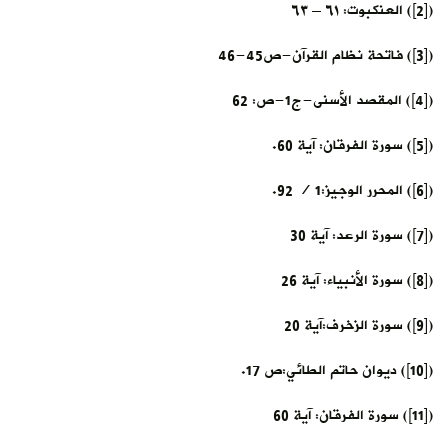
([2]) العنكبوت: ٦١ – ٦٣
([3]) فاتحة نظام القرآن-ص45-46
([4]) المقصد الأسنى-ج1-ص: 62
([5]) سورة الفرقان: آية 60.
([6]) المحرر الوجيز:1 / 92.
([7]) سورة الرعد: آية 30
([8]) سورة الأنبياء: آية 26
([9]) سورة الزخرف:آية 20
([10]) ديوان حاتم الطائي:ص 17.
([11]) سورة الفرقان: آية 60