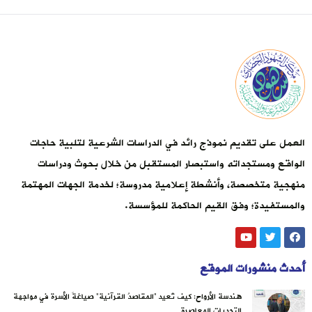
العمل على تقديم نموذج رائد في الدراسات الشرعية لتلبية حاجات
الواقع ومستجداته واستبصار المستقبل من خلال بحوث ودراسات
منهجية متخصصة، وأنشطة إعلامية مدروسة؛ لخدمة الجهات المهتمة
والمستفيدة؛ وفق القيم الحاكمة للمؤسسة.
أحدث منشورات الموقع
هندسة الأرواح: كيف تُعيد “المقاصدُ القرآنية” صياغةَ الأسرة في مواجهة
التحديات المعاصرة