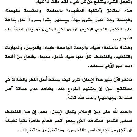
وتجعل الشيء ينتفع من كل شيء، كأنه مالك للأشياء.
هذه الحقائق وأمثالها، المشهودة بالبداهة، والمتسمة بالوحدة،
والجاعلة وجهَ الكون يشرق بهاءً، ويستهل بِشراً وسروراً، تدل بداهةً
على: الحكيم، الكريم، الرحيم، الرزاق، الحي المحيي، كما يدل الضوءُ على
الشمس…
وهكذا؛ فالحكمة: ضياءٌ. والرحمة الواسعة: ضياء. والتزيين، والموازنة،
والتنظيم، والتنظيف: كلٌ منها ضياء شامل، محيط. وشعاع من أشعة
ذلك النور الأزلي سبحانه.
فانظر الآن بنور هذا الإيمان: لترى كيف يسقط أهل الكفر والضلالة في
مستنقع آسن، لا يمكنهم الخروج منه. وشاهد مدى حماقة أهل
الضلالة، وجهالتهم! واحمد اللَّه قائلاً:
«الحمد للَّه على دين الإسلام وكمال الإيمان» نعم، إن هذا التنظيف
السامي الشامل المشاهَد، الذي يجعل قصر العالم طاهراً نقياً نظيفاً،
لهو تجلٍ من تجليات اسم «القدوس»، ومقتضىً من مقتضياته..