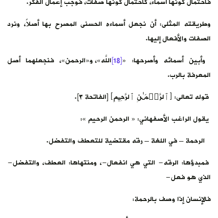
فاحتمال كونها أسماء، كاحتمال كونها صفات، فوجب إعمال الفكر.
وطريقته المثلى: أن نجعل أسماءه الحسنى المصرح بها أصلاً، ونرد
الصفات والأفعال إليها.
وأبين أسمائه وأصرحها: «
[18]
اللَّه»، و«الرحمن»، فنجعلهما أصل
المعرفة بالرب.
قوله تعالى: ﴿ٱلرَّحۡمَـٰنِ ٱلرَّحِیمِ﴾ [الفاتحة ٣].
يقول الراغب الأصفهاني: « الرحمن الرحيم »:
الرحمة – في اللغة – رقه مقتضية للتعطف والتفضل.
فمبدؤها: الرقه- التي هي انفعال-، ومنتهاها: العطف، والتفضل-
الذي هو فعل-
فالإنسان إذا وصف بالرحمة: