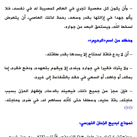
– وأن يكون كل معصية تجري في العالم كمصيبة له في نفسه، فلا
يألو جهدا في إزالتها بقدر وسعه، رحمة لذلك العاصي، أن يتعرض
لسخط اللَّه، ويستحق البعد من جواره.
وحظه
من
اسم
«
الرحيم
»:
– أن لا يدع فاقة لمحتاج إلا يسدها بقدر طاقته.
– ولا يترك فقيرا في جواره وبلده، إلا ويقوم بتعهده، ودفع فقره، إما
بماله، أو جاهه، أو السعي في حقه بالشفاعة إلى غيره.
– فإن عجز عن جميع ذلك، فيعينه بالدعاء، وإظهار الحزن بسبب
حاجته، رقة عليه، وعطفا حتى كأنه مساهم له، في ضره، وحاجته.
)
[22]
(
نموذج
لبديع
الزمان
النورسي
:
-ونعتذر ابتداء عن طول هذا النموذج، لأننا سنكتفي به عن غيره –