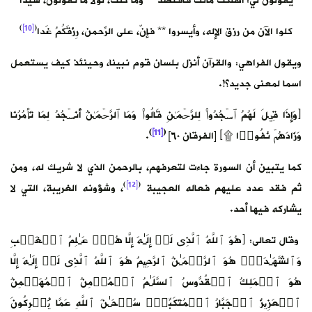
يقولون لي: أهلكت مالك فاقتصد ** وما كنتُ، لولا ما تقولونَ، سيّدا
)
[10]
(
كلوا الآن من رزق الإله، وأيسروا ** فإنّ، على الرّحمنِ، رِزْقَكُمُ غَدا
ويقول الفراهي: والقرآن أنزل بلسان قوم نبينا، وحينئذ كيف يستعمل
اسما لمعنى جديد؟!.
﴿وَإِذَا قِیلَ لَهُمُ ٱسۡجُدُوا۟ لِلرَّحۡمَـٰنِ قَالُوا۟ وَمَا ٱلرَّحۡمَـٰنُ أَنَسۡجُدُ لِمَا تَأۡمُرُنَا
)
[11]
(
وَزَادَهُمۡ نُفُورࣰا ۩﴾ [الفرقان ٦٠]
.
كما يتبين أن السورة جاءت لتعرفهم، بالرحمن الذي لا شريك له، ومن
)
[12]
(
ثم فقد عدد عليهم فعاله العجيبة
، وشؤونه الغريبة، التي لا
يشاركه فيها أحد.
وقال تعالى: ﴿هُوَ ٱللَّهُ ٱلَّذِی لَاۤ إِلَـٰهَ إِلَّا هُوَۖ عَـٰلِمُ ٱلۡغَیۡبِ
وَٱلشَّهَـٰدَةِۖ هُوَ ٱلرَّحۡمَـٰنُ ٱلرَّحِیمُ هُوَ ٱللَّهُ ٱلَّذِی لَاۤ إِلَـٰهَ إِلَّا
هُوَ ٱلۡمَلِكُ ٱلۡقُدُّوسُ ٱلسَّلَـٰمُ ٱلۡمُؤۡمِنُ ٱلۡمُهَیۡمِنُ
ٱلۡعَزِیزُ ٱلۡجَبَّارُ ٱلۡمُتَكَبِّرُۚ سُبۡحَـٰنَ ٱللَّهِ عَمَّا یُشۡرِكُونَ