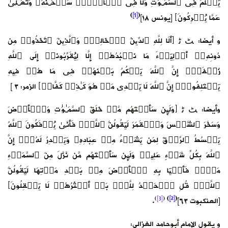
یَعۡلَمُ فِی ٱلسَّمَـٰوَ ٰ⁠تِ وَلَا فِی ٱلۡأَرۡضِۚ سُبۡحَـٰنَهُۥ وَتَعَـٰلَىٰ
)
[1]
(
عَمَّا یُشۡرِكُونَ﴾ [يونس ١٨]
و أيضا: ﭧ ﭨ ﴿أَلَا لِلَّهِ ٱلدِّینُ ٱلۡخَالِصُۚ وَٱلَّذِینَ ٱتَّخَذُوا۟ مِن
دُونِهِۦۤ أَوۡلِیَاۤءَ مَا نَعۡبُدُهُمۡ إِلَّا لِیُقَرِّبُونَاۤ إِلَى ٱللَّهِ
زُلۡفَىٰۤ إِنَّ ٱللَّهَ یَحۡكُمُ بَیۡنَهُمۡ فِی مَا هُمۡ فِیهِ
یَخۡتَلِفُونَۗ إِنَّ ٱللَّهَ لَا یَهۡدِی مَنۡ هُوَ كَـٰذِبࣱ كَفَّارࣱ﴾ الزمر: ٣ ]
وأيضا: ﭧ ﭨ ﴿وَلَىِٕن سَأَلۡتَهُم مَّنۡ خَلَقَ ٱلسَّمَـٰوَ ٰ⁠تِ وَٱلۡأَرۡضَ
وَسَخَّرَ ٱلشَّمۡسَ وَٱلۡقَمَرَ لَیَقُولُنَّ ٱللَّهُۖ فَأَنَّىٰ یُؤۡفَكُونَ ٱللَّهُ
یَبۡسُطُ ٱلرِّزۡقَ لِمَن یَشَاۤءُ مِنۡ عِبَادِهِۦ وَیَقۡدِرُ لَهُۥۤۚ إِنَّ
ٱللَّهَ بِكُلِّ شَیۡءٍ عَلِیمࣱ وَلَىِٕن سَأَلۡتَهُم مَّن نَّزَّلَ مِنَ ٱلسَّمَاۤءِ
مَاۤءࣰ فَأَحۡیَا بِهِ ٱلۡأَرۡضَ مِنۢ بَعۡدِ مَوۡتِهَا لَیَقُولُنَّ
ٱللَّهُۚ قُلِ ٱلۡحَمۡدُ لِلَّهِۚ بَلۡ أَكۡثَرُهُمۡ لَا یَعۡقِلُونَ﴾
)
[3]
(
)
[2]
(
[العنكبوت ٦٣]
.
و يقول الإمام أبوحامد الغزالي: