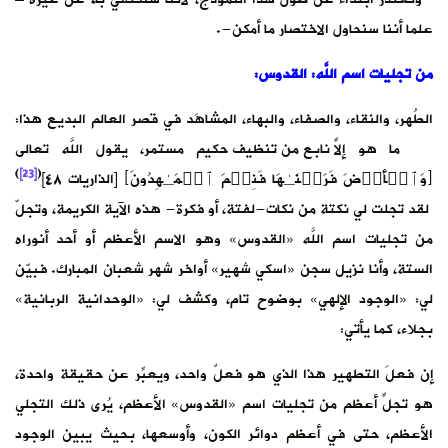
علما أننا سنحاول الاختصار ما أمكن-.
من
تجليات
اسم
اللَّه
:
القدوس
:
الطُهر، والنقاء، والصفاء، والبهاء، المشاهَد في قصر العالم البديع هذا:
ما هو إلاّ نابع من تنظيف حكيمٍ مستمر، يقول اللَّه تعالى
)
[23]
(
﴿وَٱلۡأَرۡضَ فَرَشۡنَـٰهَا فَنِعۡمَ ٱلۡمَـٰهِدُونَ﴾ [الذاريات ٤٨]
لقد تجلت لي نكتة من نكات-لفتة، أو فكرة- هذه الآية الكريمة، وتجلّ
من تجليات اسم اللَّه «القدوس» وهو الاسم الأعظم أو أحد أنوراه
الستة، وأنا نزيل سجن «اسكي شهير» أواخر شهر شعبان المبارك. فبيّن
لي: «الوجود الإلهي» بوضوح تام، وكشف لي: «الوحدانية الربانية»
بجلاء، كما يأتي:
إن فعلَ التطهير هذا الذي هو فعلٌ واحد، ويعبِّر عن حقيقة واحدة،
هو تجلٍّ أعظم من تجليات اسم «القدوس» الأعظم، يُرى ذلك التجلي
الأعظم، حتى في أعظم دوائر الكون، وأوسعها، بحيث يبين الوجود