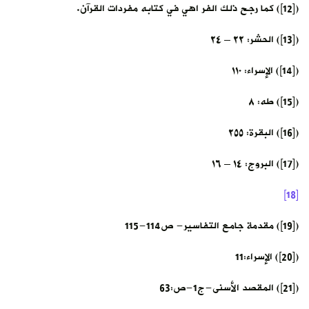
([12]) كما رجح ذلك الفر اهي في كتابه مفردات القرآن.
([13]) الحشر: ٢٢ – ٢٤
([14]) الإسراء: ١١٠
([15]) طه: ٨
([16]) البقرة: ٢٥٥
([17]) البروج: ١٤ – ١٦
[18]
([19]) مقدمة جامع التفاسير- ص114-115
([20]) الإسراء:11
([21]) المقصد الأسنى-ج1-ص:63