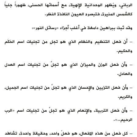
الرباني، ويُظهر الوحدانية الإلهية، مع أسمائها الحسنى، ظهوراً جلياً
كالشمس المنيرة، فتبصره العيون النافذة النظر.
وقد ثبت ببراهين دامغة في أغلب أجزاء «رسائل النور»:
– أن فعل التنظيم والنظام الذي هو تجلٍ من تجليات اسم الحَكَم
والحكيم.
– وأن فعل الوزن والميزان الذي هو تجلٍّ من تجليات اسم العدل
والعادل.
– وأن فعل التزيين والإحسان الذي هو تجلٍّ من تجليات اسم الجميل،
والكريم.
– وأن فعل التربية، والإنعام الذي هو تجلٍّ من تجليات اسم «الرب
الرحيم..».
– كل فعل من هذه الافعال، هو فعلٌ واحد، وحقيقة واحدة، تشاهَد