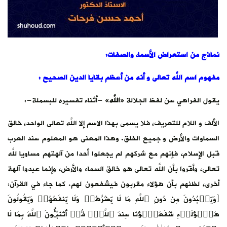
نماذج
من
استعراض
الأسما،
والصفات
:
مفهوم
اسم
اللَّه تعالى
و
أنه
من
أعظم
بقايا
الدين
الصحيح :
يقول الفراهي عن لفظ الجلالة
«
اللَّه
»
-أثناء تفسيره للبسملة-:
الألف و اللام للتعريف، فلا يسمى بهذا الاسم إلا اللَّه تعالى الواحد، خالق
السماوات والأرض و جميع الخلق. وهذا المعنى هو المعلوم عند العرب
قبل الإسلام، فإنهم مع شركهم لم يجعلوا أحدا من آلهتهم مساويا للَّه
تعالى، وأقروا بأن اللَّه تعالى هو خالق السماء والأرض، وإنما عبدوا آلهة
أخرى، لظنهم بأن هؤلاء مقربون فيشفعون لهم. كما جاء في القرآن:
﴿وَیَعۡبُدُونَ مِن دُونِ ٱللَّهِ مَا لَا یَضُرُّهُمۡ وَلَا یَنفَعُهُمۡ وَیَقُولُونَ
هَـٰۤؤُلَاۤءِ شُفَعَـٰۤؤُنَا عِندَ ٱللَّهِۚ قُلۡ أَتُنَبِّـُٔونَ ٱللَّهَ بِمَا لَا