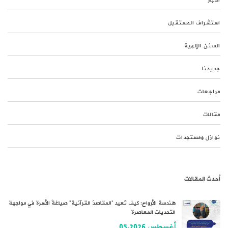
أخبار
استشراف المستقبل
السنن الإلهية
جديدنا
مراجعات
مقالات
نوازل ومستجدات
أحدث المقالات
هندسة الأرواح: كيف تُعيد “المقاصدُ القرآنية” صياغةَ الأسرة في مواجهة
التحديات المعاصرة
أغسطس 05,2026