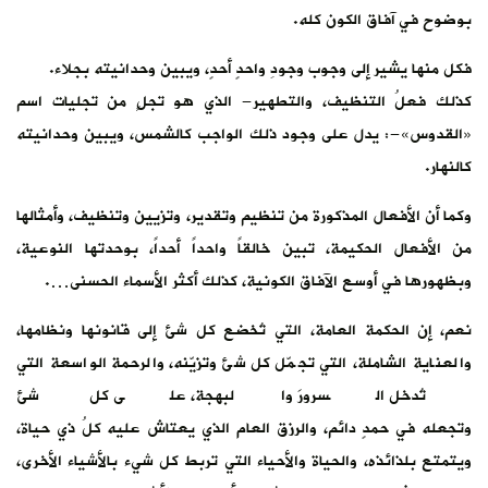
بوضوح في آفاق الكون كله.
فكل منها يشير إلى وجوب وجودِ واحدٍ أحدٍ، ويبين وحدانيته بجلاء.
كذلك فعلُ التنظيف، والتطهير- الذي هو تجلٍ من تجليات اسم
«القدوس»-: يدل على وجود ذلك الواجب كالشمس، ويبين وحدانيته
كالنهار.
وكما أن الأفعال المذكورة من تنظيم وتقدير، وتزيين وتنظيف، وأمثالها
من الأفعال الحكيمة، تبين خالقاً واحداً أحداً، بوحدتها النوعية،
وبظهورها في أوسع الآفاق الكونية، كذلك أكثر الأسماء الحسنى….
نعم، إن الحكمة العامة، التي تُخضع كل شئ إلى قانونها ونظامها،
والعناية الشاملة، التي تجمّل كل شئ وتزيّنه، والرحمة الواسعة التي
تُدخل السرورَ والبهجة، على كل شئ
وتجعله في حمدٍ دائم، والرزق العام الذي يعتاش عليه كلُ ذي حياة،
ويتمتع بلذائذه، والحياة والأحياء التي تربط كل شيء بالأشياء الأخرى،