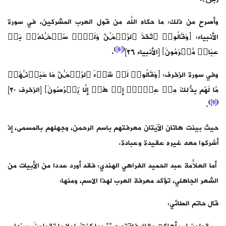
وأصرح من ذلك: ما حكاه اللَّه من قول العرب المشركين، في سورة
الأنبياء: ﴿وَقَالُوا۟ ٱتَّخَذَ ٱلرَّحۡمَـٰنُ وَلَدࣰاۗ سُبۡحَـٰنَهُۥۚ بَلۡ
)
[8]
(
عِبَادࣱ مُّكۡرَمُونَ﴾ [الأنبياء ٢٦]
.
وفي سورة الزخرف: ﴿وَقَالُوا۟ لَوۡ شَاۤءَ ٱلرَّحۡمَـٰنُ مَا عَبَدۡنَـٰهُمۗ
مَّا لَهُم بِذَ ٰ⁠لِكَ مِنۡ عِلۡمٍۖ إِنۡ هُمۡ إِلَّا یَخۡرُصُونَ﴾ [الزخرف ٢٠]
)
[9]
(
.
حيث بينت هاتان الآيتان معرفتهم باسم الرحمن، وجهلهم بالمسمى، إذ
أشركوا معه غيره عقيدة وعبادة.
أما العلاّمة عبد الحميد الفراهي الهندي: فقد أورد عدداً من الأبيات من
الشعر الجاهلي، تؤكد معرفة العرب لهذا الاسم، ومنها:
قال حاتم الطائي: