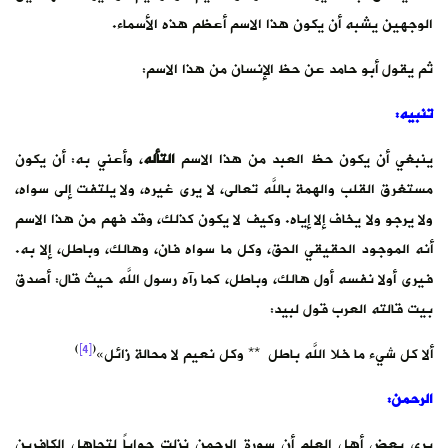
الوجهين يشبه أن يكون هذا الاسم أعظم هذه الأسماء.
ثم يقول أبو حامد عن حظ الإنسان من هذا الاسم:
تنبيه
:
ينبغي أن يكون حظ العبد من هذا الاسم
التأله
، وأعني به: أن يكون
مستغرق القلب والهمة باللَّه تعالى، لا يرى غيره، ولا يلتفت إلى سواه،
ولا يرجو ولا يخاف إلا إياه. وكيف لا يكون كذلك، وقد فهم من هذا الاسم
أنه الموجود الحقيقي الحق، وكل ما سواه فان، وهالك، وباطل، إلا به.
فيرى أولا نفسه أول هالك، وباطل، كما رآه رسول اللَّه حيث قال: أصدق
بيت قالته العرب قول لبيد:
)
[4]
(
ألا كل شيء ما خلا اللَّه باطل ** وكل نعيم لا محالة زائل»
الرحمن
:
يرى بعض أهل العلم أن سورة الرحمن نزلت جواباً لتجاهل الكافرين