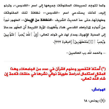
وكما تتوجه تسبيحات المخلوقات جميعها إلى اسم «القدوس»، وترنو
إليه، كذلك يستدعي اسم «القدوس»: نظافة تلك المخلوقات
وطهارتها، حتى عدّ الحديث الشريف «
النظافة من الإيمان
»: الطهور نوراً
من أنواره لارتباطه القدسي هذا، وأظهرت الآية الكريمة أن الطُهر مدعاة
إلى المحبة الإلهية، ومدار لها، في قوله تعالى: ﴿ِإِنَّ ٱللَّهَ یُحِبُّ ٱلتَّوَّ ٰ⁠بِینَ
وَیُحِبُّ ٱلۡمُتَطَهِّرِینَ﴾ [البقرة ٢٢٢].
– والحمد للَّه رب العالمين-
(*) أستاذ التفسير وعلوم القرآن في عدد من الجامعات، وهذا
المقال استكمال لدراسة طويلة نوالي نشرها في حلقات قادمة إن
شاء الله تعالى.
الهوامش:
([1]) يونس: ١٨