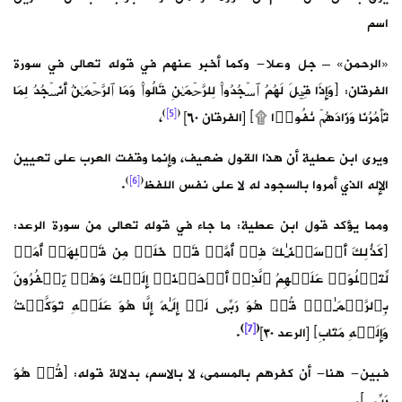
اسم
«الرحمن» – جل وعلا- وكما أخبر عنهم في قوله تعالى في سورة
الفرقان: ﴿وَإِذَا قِیلَ لَهُمُ ٱسۡجُدُوا۟ لِلرَّحۡمَـٰنِ قَالُوا۟ وَمَا ٱلرَّحۡمَـٰنُ أَنَسۡجُدُ لِمَا
)
[5]
(
تَأۡمُرُنَا وَزَادَهُمۡ نُفُورࣰا ۩﴾ [الفرقان ٦٠]
،
ويرى ابن عطية أن هذا القول ضعيف، وإنما وقفت العرب على تعيين
)
[6]
(
الإله الذي أمروا بالسجود له لا على نفس اللفظ
.
ومما يؤكد قول ابن عطية: ما جاء في قوله تعالى من سورة الرعد:
﴿كَذَ ٰ⁠لِكَ أَرۡسَلۡنَـٰكَ فِیۤ أُمَّةࣲ قَدۡ خَلَتۡ مِن قَبۡلِهَاۤ أُمَمࣱ
لِّتَتۡلُوَا۟ عَلَیۡهِمُ ٱلَّذِیۤ أَوۡحَیۡنَاۤ إِلَیۡكَ وَهُمۡ یَكۡفُرُونَ
بِٱلرَّحۡمَـٰنِۚ قُلۡ هُوَ رَبِّی لَاۤ إِلَـٰهَ إِلَّا هُوَ عَلَیۡهِ تَوَكَّلۡتُ
)
[7]
(
وَإِلَیۡهِ مَتَابِ﴾ [الرعد ٣٠]
.
فبين- هنا- أن كفرهم بالمسمى، لا بالاسم، بدلالة قوله: ﴿قُلۡ هُوَ
رَبِّی﴾.