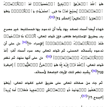
هُوَ ٱللَّهُ ٱلۡخَـٰلِقُ ٱلۡبَارِئُ ٱلۡمُصَوِّرُۖ لَهُ ٱلۡأَسۡمَاۤءُ
ٱلۡحُسۡنَىٰۚ یُسَبِّحُ لَهُۥ مَا فِی ٱلسَّمَـٰوَ ٰ⁠تِ وَٱلۡأَرۡضِۖ وَهُوَ
)
[13]
(
ٱلۡعَزِیزُ ٱلۡحَكِیمُ﴾ [الحشر ٢٤]
.
فهذه أيضا أسماء نصفه بها، وأما أن ندعوه بها فمستنبط غير مصرح
به، وطريق الاستنباط ظاهر، فإن قوله تعالى: ﴿أَیࣰّا مَّا تَدۡعُوا۟
[14]
(
فَلَهُ ٱلۡأَسۡمَاۤءُ ٱلۡحُسۡنَىٰۚ﴾ [الإسراء ١١٠]
دل على أن
ندعوه بأسمائه الحسنى، ثم قوله تعالى بعد سرد أسماء أخر: ﴿َلَهُ
)
[15]
(
ٱلۡأَسۡمَاۤءُ ٱلۡحُسۡنَىٰۚ﴾
دل على أنها منها، ثم نظم
قوله تعالى: ﴿ٱللَّهُ لَاۤ إِلَـٰهَ إِلَّا هُوَ ٱلۡحَیُّ ٱلۡقَیُّومُۚ ﴾ [البقرة
)
[16]
(
٢٥٥]
يشبه نظم تلك الآيات الجامعة لأسمائه.
ثم جاء من صفاته تعالى على طريق الخبر كقوله تعالى: ﴿وَهُوَ
ٱلۡغَفُورُ ٱلۡوَدُودُ ذُو ٱلۡعَرۡشِ ٱلۡمَجِیدُ فَعَّالࣱ لِّمَا یُرِیدُ﴾
)
[17]
(
[البروج ١٦]
.