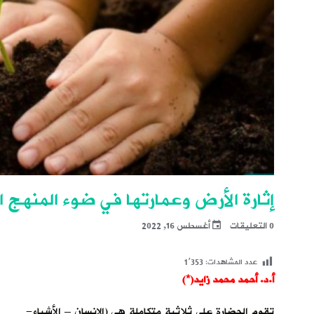
إثارة الأرض وعمارتها في ضوء المنهج ا
0 التعليقات
أغسطس 16, 2022
عدد المشاهدات:
1٬353
أ.د. أحمد محمد زايد(*)
تقوم الحضارة على ثلاثية متكاملة هي (الإنسان – الأشياء-