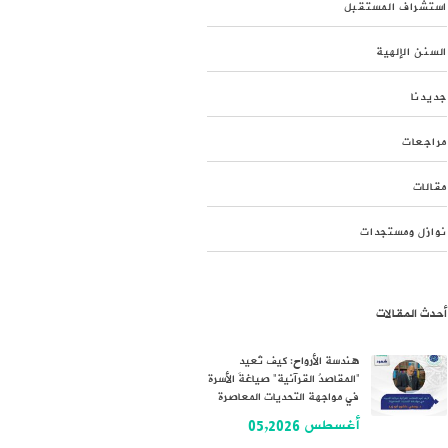
استشراف المستقبل
السنن الإلهية
جديدنا
مراجعات
مقالات
نوازل ومستجدات
أحدث المقالات
هندسة الأرواح: كيف تُعيد
“المقاصدُ القرآنية” صياغةَ الأسرة
في مواجهة التحديات المعاصرة
أغسطس 05,2026