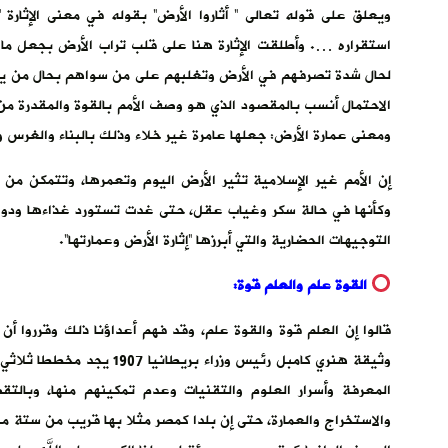
ويعلق على قوله تعالى ” أثاروا الأرض” بقوله في معنى الإثارة ”
استقراره …. وأطلقت الإثارة هنا على قلب تراب الأرض بجعل ما كان
لحال شدة تصرفهم في الأرض وتغلبهم على من سواهم بحال من يثير
الاحتمال أنسب بالمقصود الذي هو وصف الأمم بالقوة والمقدرة من 
ومعنى عمارة الأرض: جعلها عامرة غير خلاء وذلك بالبناء والغرس وا
إن الأمم غير الإسلامية تثير الأرض اليوم وتعمرها، وتتمكن من 
وكأنها في حالة سكر وغياب عقل، حتى غدت تستورد غذاءها ودواءها
التوجيهات الحضارية والتي أبرزها “إثارة الأرض وعمارتها”.
القوة علم والعلم قوة:
قالوا إن العلم قوة والقوة علم، وقد فهم أعداؤنا ذلك وقرروا أن
وثيقة هنري كامبل رئيس وزرا
المعرفة وأسرار العلوم والتقنيات وعدم تمكينهم منها، وبالتق
والاستخراج والعمارة، حتى إن بلدا كمصر مثلا بها قريب من ستة م