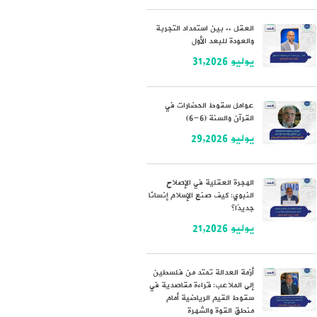
العقل .. بين استمداد التجربة
والعودة للبعد الأول
يوليو 31,2026
عوامل سقوط الحضارات في
القرآن والسنة (6-6)
يوليو 29,2026
الهجرة العقلية في الإصلاح
النبوي: كيف صنع الإسلام إنسانًا
جديدًا؟
يوليو 21,2026
أزمة العدالة تمتد من فلسطين
إلى الملاعب: قراءة مقاصدية في
سقوط القيم الرياضية أمام
منطق القوة والشهرة