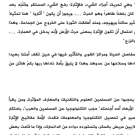
 وهي تحريك أجزاء الشيء، فالإثارة: رفع الشيء المستقر وقَلْبُه بعد
 باطناً ظاهراً وهو الحرث …. ويجوز أن يكون ” أثاروا ” هنا تمثيلاً
 ساكناً ويهيجه، ومنه أطلقت الثورة على الخروج عن الجماعة. وهذا
احتمال أن تكون الإثارة بمعنى حرث الأرض لأنه يدخل في العمارة. ….
لزرع “
مفاصل الحياة ومراكز القوى والتأثير فيها في حين تقف أمتنا بعيدا
 وسلاحها من عدوها، وهذا لا يليق بأمة ناداها ربها بكمٍّ هائل من
 يحجبوا عن المسلمين العلوم والتقنيات والمعارف المؤثرة، ومن يقرأ
ء بريطانيا 1907 يجد مخططا ثلاثي الأبعاد أحد أجنحته” حجب التكنولوجيا عن المسلمين والعرب”، باحتكار
صير في تحصيل التكنلوجيا والمعلومات فقدت الأمة مفاتيح الإثارة
لايين مريض بالسكر، وتستورده دواءه من الدانمارك، وإذا ما قامت بعض