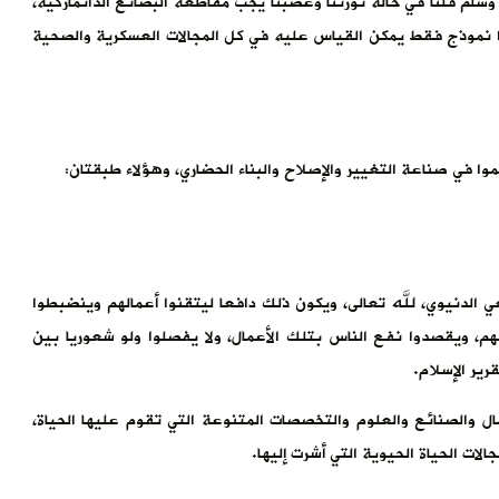
وسلم قلنا في حالة ثورتنا وغضبنا يجب مقاطعة البضائع الدانماركية،
ذا نموذج فقط يمكن القياس عليه في كل المجالات العسكرية والصحية
وا في صناعة التغيير والإصلاح والبناء الحضاري، وهؤلاء طبقتان:
لدنيوي، لله تعالى، ويكون ذلك دافعا ليتقنوا أعمالهم وينضبطوا
، ويقصدوا نفع الناس بتلك الأعمال، ولا يفصلوا ولو شعوريا بين
ير الإسلام.
ل والصنائع والعلوم والتخصصات المتنوعة التي تقوم عليها الحياة،
لات الحياة الحيوية التي أشرت إليها.