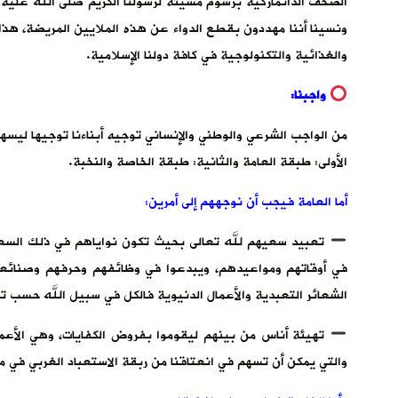
الصحف الدانماركية برسوم مسيئة لرسولنا الكريم صلى الله عليه 
ونسينا أننا مهددون بقطع الدواء عن هذه الملايين المريضة، ه
والغذائية والتكنولوجية في كافة دولنا الإسلامية.
واجبنا:
من الواجب الشرعي والوطني والإنساني توجيه أبناءنا توجيها ليسهم
الأولى: طبقة العامة والثانية: طبقة الخاصة والنخبة.
أما العامة فيجب أن نوجههم إلى أمرين:
تعبيد سعيهم لله تعالى بحيث تكون نواياهم في ذلك السعي ا
في أوقاتهم ومواعيدهم، ويبدعوا في وظائفهم وحرفهم وصنائعهم
الشعائر التعبدية والأعمال الدنيوية فالكل في سبيل الله حسب تقر
تهيئة أناس من بينهم ليقوموا بفروض الكفايات، وهي الأعما
والتي يمكن أن تسهم في انعتاقنا من ربقة الاستعباد الغربي في مجا