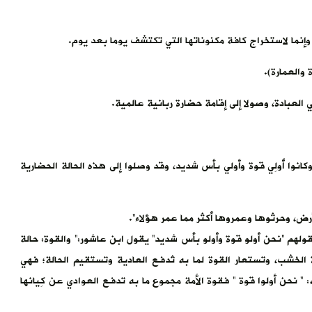
 وإنما لاستخراج كافة مكنوناتها التي تكتشف يوما بعد يوم.
والعمارة).
العبادة، وصولا إلى إقامة حضارة ربانية عالمية.
كانوا أُولِي قوة وأولي بأس شديد، وقد وصلوا إلى هذه الحالة الحضارية
 الأرض، وحرثوها وعمروها أكثر مما عمر هؤلاء”.
ولهم “نحن أولو قوة وأولو بأس شديد” يقول ابن عاشور:” والقوة: حالة
الخشب، وتستعار القوة لما به تُدفع العادية وتستقيم الحالة؛ فهي
” نحن أولوا قوة ” فقوة الأمة مجموع ما به تدفع العوادي عن كِيانها