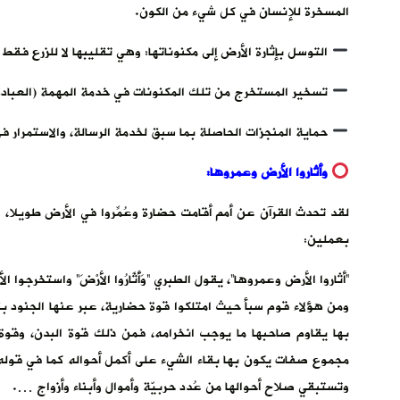
المسخرة للإنسان في كل شيء من الكون.
التوسل بإثارة الأرض إلى مكنوناتها: وهي تقليبها لا للزرع فقط
تسخير المستخرج من تلك المكنونات في خدمة المهمة (العبادة 
حماية المنجزات الحاصلة بما سبق لخدمة الرسالة، والاستمرار في 
وأثاروا الأرض وعمروها:
لقد تحدث القرآن عن أمم أقامت حضارة وعُمِّروا في الأرض طويلا، و
بعملين:
“أثاروا الأرض وعمروها”، يقول الطبري “وَأَثَارُوا الأرْضَ” واستخرجوا
ومن هؤلاء قوم سبأ حيث امتلكوا قوة حضارية، عبر عنها الجنود بق
بها يقاوم صاحبها ما يوجب انخرامه، فمن ذلك قوة البدن، وقوة 
مجموع صفات يكون بها بقاء الشيء على أكمل أحواله كما في قوله: 
وتستبقي صلاح أحوالها من عُدد حربيّة وأموال وأبناء وأزواج ….