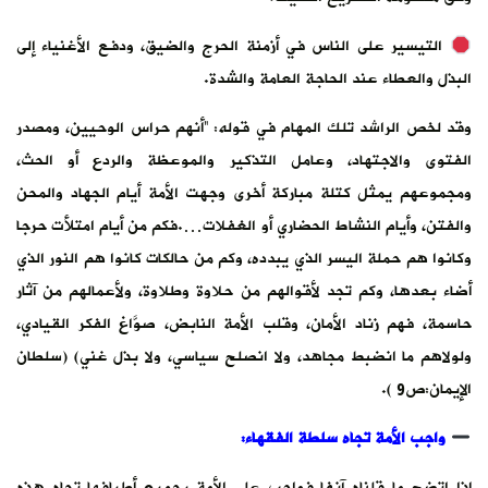
التيسير على الناس في أزمنة الحرج والضيق، ودفع الأغنياء إلى
البذل والعطاء عند الحاجة العامة والشدة.
وقد لخص الراشد تلك المهام في قوله: “أنهم حراس الوحيين، ومصدر
الفتوى والاجتهاد، وعامل التذكير والموعظة والردع أو الحث،
ومجموعهم يمثل كتلة مباركة أخرى وجهت الأمة أيام الجهاد والمحن
والفتن، وأيام النشاط الحضاري أو الغفلات….فكم من أيام امتلأت حرجا
وكانوا هم حملة اليسر الذي يبدده، وكم من حالكات كانوا هم النور الذي
أضاء بعدها، وكم تجد لأقوالهم من حلاوة وطلاوة، ولأعمالهم من آثار
حاسمة، فهم زناد الأمان، وقلب الأمة النابض، صوَّاغ الفكر القيادي،
ولولاهم ما انضبط مجاهد، ولا انصلح سياسي، ولا بذل غني) (سلطان
الإيمان:ص9 ).
واجب الأمة تجاه سلطة الفقهاء:
إذا اتضح ما قلناه آنفا فواجب على الأمة بجميع أطيافها تجاه هذه