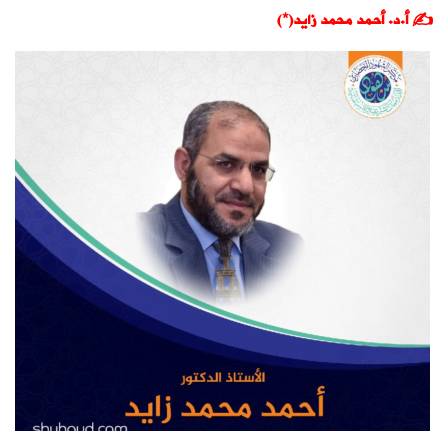
✍️ أ.د. أحمد محمد زايد(*)