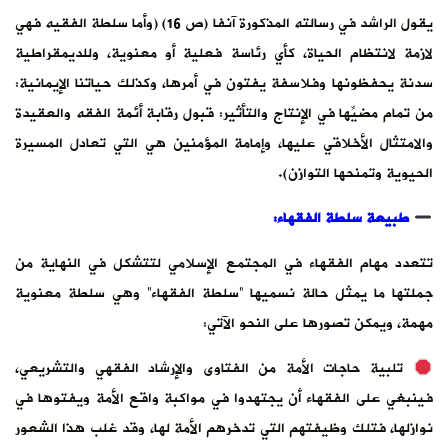
يقول الراشد في رسالته المذكورة آنفا (ص 16) (وأما سلطة الفقيه فهي
لازمة لانتظام الحياة، كأي رئاسة فعلية أو معنوية، وللديمقراطية
سدنة يحفظونها وفلاسفة يفتون في أمرها، وكذلك حياتنا الإيمانية:
من تمام مضيِّها في الإنتاج والتأثير: قبول رقابة أئمة الفقه والعقيدة
والامتثال الأخلاقي عليها، وإمامة المؤمنين هي التي تعادل المسيرة
الحيوية وتمنحها التوازن).
طبيعة سلطة الفقهاء:
تتعدد مهام الفقهاء في المجتمع الإسلامي لتتشكل في النهاية من
جملتها ما يمثل حالة نسميها “سلطة الفقهاء” وهي سلطة معنوية
مهمة، ويمكن تصورها على النحو الآتي:
تلبية حاجات الأمة من الفتاوى والإرشاد الفقهي والتشريعي،
فينبغي على الفقهاء أن يجتهدوا في مواكبة واقع الأمة ويفتوها في
نوازلها، فتلك وظيفتهم التي تدخرهم الأمة لها، وقد غلب هذا الشعور