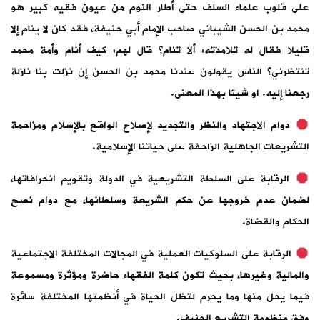
على قلوب علماء السلف حتى أطار النوم من عيون فقيه كبير هو
محمد بن الحسن الشيباني صاحب الإمام أبي حنيفة، فقد كان لا ينام إلا
قليلا فقال له تلامذته: ألا تنام؟ قال لهم: كيف أنام وأمة محمد
تنتظرني؟ الناس يقولون عندنا محمد بن الحسن إن نزلت بنا نازلة
رجعنا إليه. او شيئا بهذا المعنى.
دوام الاجتهاد والنظر والتجديد لإصلاح الواقع بالإسلام ومزاحمة
التشريعات الجاهلية الزاحفة على حياتنا الإسلامية.
الرقابة على السلطة التشريعية في الدولة وتقويم انحرافاتها،
لضمان عدم خروجها عن حكم الشريعة وسلطانها، مع دوام نصح
الحكام والقضاة.
الرقابة على السلوكيات العملية في المجالات المختلفة الاجتماعية
والمالية وغيرها، بحيث تكون كلمة الفقهاء حاضرة ومؤثرة ومسموعة
فيما يحل منها وما يحرم لتظل الحياة في أنظمتها المختلفة سائرة
وفق منظومة التشريع الحنيف.