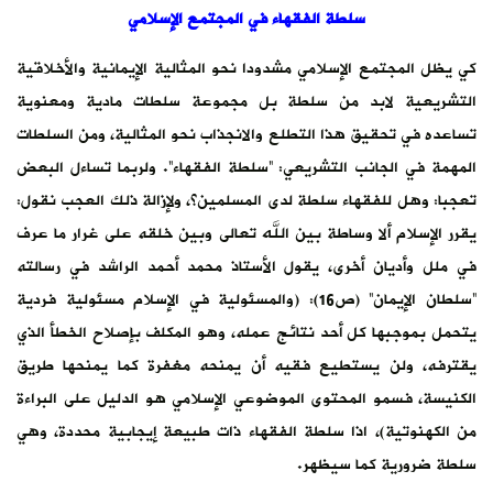
سلطة الفقهاء في المجتمع الإسلامي
كي يظل المجتمع الإسلامي مشدودا نحو المثالية الإيمانية والأخلاقية
التشريعية لابد من سلطة بل مجموعة سلطات مادية ومعنوية
تساعده في تحقيق هذا التطلع والانجذاب نحو المثالية، ومن السلطات
المهمة في الجانب التشريعي: “سلطة الفقهاء”. ولربما تساءل البعض
تعجبا: وهل للفقهاء سلطة لدى المسلمين؟، ولإزالة ذلك العجب نقول:
يقرر الإسلام ألا وساطة بين الله تعالى وبين خلقه على غرار ما عرف
في ملل وأديان أخرى، يقول الأستاذ محمد أحمد الراشد في رسالته
“سلطان الإيمان” (ص16): (والمسئولية في الإسلام مسئولية فردية
يتحمل بموجبها كل أحد نتائج عمله، وهو المكلف بإصلاح الخطأ الذي
يقترفه، ولن يستطيع فقيه أن يمنحه مغفرة كما يمنحها طريق
الكنيسة، فسمو المحتوى الموضوعي الإسلامي هو الدليل على البراءة
من الكهنوتية)، اذا سلطة الفقهاء ذات طبيعة إيجابية محددة، وهي
سلطة ضرورية كما سيظهر.