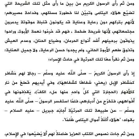
ومن ثم رأى الرسول الكريم من بين ما رأى مثل تلك الشريحة التي
تضيِّع هؤلاء اليتامى وتبيِّن لنا خطورة مسلكهم، وفداحة مصيرهم؛
لأنهم بتركهم دون رعاية وعناية قد يكونون قنبلة موقوتة يدمرون
مجتمعاتهم، لأنها شريحة ضخمة ، فهم قد حُرِمُوا نعمة الأبوة، وراحوا
يذوقون برحيلهم أشد أنواع الحرمان، وضياع الحنان، وعدم العيش
وتذوق طعم الأبوة الحاني، ولم يجدوا حسن الرعاية، ولا جميل العناية؛
ومن ثم نقرأ معًا تلك المرئية في حادث الإسراء؛
إذ رأى الرسولُ الكريمُ – صلَّى الله عليه وسلَّم – رجالا لهم مَشافر
كمَشافر الإبل (يعني: شفاهًا كشفاهِهَا)، وفي أيديهم قطعٌ من نار
كالأفهار (الحجارة التي كلٌّ واحدٍ منها ملء الكفِّ)، يَقذِفونها في
أفْواههم، فتخرُج من أدبارهم، فلمَّا استفسر الرسولُ – صلَّى الله عليه
وسلَّم – عن طبيعة تلك المرئيَّة أجابَه جبريل – عليه السلام –
بقوله: “هؤلاء أكَلَةُ أموال اليتامى ظُلمًا”.
ومن ثم جاءت نصوص الكتاب العزيز ضامنةً لهم ألا يُضيَّعوا في الإسلام،