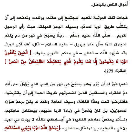
أموال الناس بالباطل.
فجاءت تلك المرئية لتعيد المجتمعَ إلى عقله، ورشده، وتدفعه إلى أن
يتنكَّب طريق الربا المدمِّر، وسبيلَه الوعرَ المهلِكَ، حيث رأى الرسول
الكريم – صلَّى الله عليه وسلَّم – رجلًا يسبَحُ في نهرٍ من دمٍ يُلقَم
الحجارة، فلمَّا سأل عنه جبريل – عليه السلام – قال: “هو آكِل الربا”،
وقد شبَّهه الله – تعالى – في محكم التنزيل بقوله:
﴿ الَّذِينَ يَأْكُلُونَ
الرِّبَا لَا يَقُومُونَ إِلَّا كَمَا يَقُومُ الَّذِي يَتَخَبَّطُهُ الشَّيْطَانُ مِنَ الْمَسِّ ﴾
[البقرة: 275].
نعم؛ حُقَّ له أن يُرَى وهو يسبَحُ في نهرٍ من الدم، الذي يُؤَوَّلُ على أنه
دمُ الفقراء والمساكين الذين اضطرتهم ظروفُ الحياة إلى أن يقتَرِضُوا،
فاقترضوا تحت وطأة الفاقة، وسيف الحاجة ولكنه لم يكنْ يرحمُ هؤلاء
المعوزين، بل كان يُمْعِنُ في زيادة الربا عليهم، ويستغل حاجتَهم،
وكـأنه يمتصُّ دماءهم الفقيرة في أجسادهم، فالله لا يبارك في الربا،
ولا في مقترفيه بل كما قال – تعالى-:
﴿يَمْحَقُ اللَّهُ الرِّبَا وَيُرْبِي الصَّدَقَاتِ