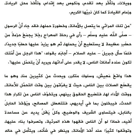
وويلات، وتأخُّر بعد تقدم، ونكوصٍ بعد إقدام، وتأخذ محل الريادة،
وزمام القيادة كما كان نبيُّها الكريم.
*من تلك المرائي ما يتصل بالأمانة، وخطورة حملها، فقد جاء أنَّ الرسول
– صلَّى الله عليه وسلَّم – رأى في رحلة المعراج رجُلا يجمَعُ حزمةً من
حطَبٍ عظيمة لا يستطيع أنْ يحملها، ثم هو يزيدُ عليها حطبًا جديدًا،
فلمَّا سأل جبريلَ – عليه السلام – أجابَه بقوله: “هذا الرجل من أمَّتك
تكون عنده أماناتُ الناس، لا يقدر على أدائها، ويريد أنْ يتحمَّل عليها”.
هذا واقعٌ مَعِيش، وسلوك متكرر، ويحدث من كثيرين منا، وهو ما
يقطَع الصلات بين الناس، حيث لا يفرِّقون بين وقت التحمُّل للأمانة،
ووقت الأداء لها، فتضيع الحقوق بينهم، ويتخوَّف الناس من تكرار هذا
الحدث، فيبخلون بما في أيديهم، فتتعطل المصالح، ويُؤخَذ الحابلُ
بالنابل، فيتساوى الشريف والوضيع، وكلٌّ يَغُلُّ يديه عن مساعدة
أخيه، فماذا لو أن الناس فقِهوا هذه المرئية، وتصرفوا بناء عليها،
وتوقفوا كثيرًا عند أخذ الأمانة، وينظر في شأنه، ويتأمل في حاله