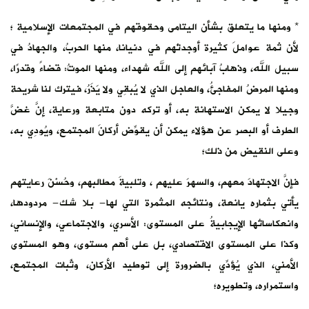
* ومنها ما يتعلق بشأن اليتامى وحقوقهم في المجتمعات الإسلامية ؛
لأن ثمة عواملَ كثيرة أوجدتْهم في دنيانا، منها الحربُ، والجهادُ في
سبيل الله، وذهابُ آبائهم إلى الله شهداء، ومنها الموتُ: قضاءً وقدرًا،
ومنها المرضُ المفاجئُ، والعاجل الذي لا يُبقِي ولا يَذَرُ، فيترك لنا شريحة
وجيلا لا يمكن الاستهانة به، أو تركه دون متابعة ورعاية، إنَّ غضَّ
الطرف أو البصر عن هؤلاء يمكن أن يقوِّض أركانَ المجتمع، ويُودِي به،
وعلى النقيض من ذلك؛
فإنَّ الاجتهادَ معهم، والسهرَ عليهم ، وتلبيةَ مطالبهم، وحُسْنَ رعايتهم
يأتي بثماره يانعة، ونتائجه المثمرة التي لها- بلا شك- مردودها،
وانعكاساتُها الإيجابيةُ على المستوى: الأسري، والاجتماعي، والإنساني،
وكذا على المستوى الاقتصادي، بل على أهم مستوى، وهو المستوى
الأمني، الذي يُؤدِّي بالضرورة إلى توطيد الأركان، وثَبات المجتمع،
واستمراره، وتطويره؛