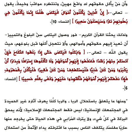
وأن مَنْ يأكل حقوقهم له واقعٌ مهينٌ، وتنتظره عواقبُ وخيمةٌ، يقول
– تعالى-
:﴿ إِنَّ الَّذِينَ يَأْكُلُونَ أَمْوَالَ الْيَتَامَى ظُلْمًا إِنَّمَا يَأْكُلُونَ فِي
بُطُونِهِمْ نَارًا وَسَيَصْلَوْنَ سَعِيرًا ﴾
[النساء: 10].
ولذلك يحثنا القرآن الكريم- فور وصول اليتامى سِنَّ البلوغ والتمييز-
أن نُعيدَ إليهم حقوقهم وأموالهم، وألا نتعجل أكلَها قبل بلوغِهم، حيث
يقول الله – تعالى-:
﴿ وَابْتَلُوا الْيَتَامَى حَتَّى إِذَا بَلَغُوا النِّكَاحَ فَإِنْ
آنَسْتُمْ مِنْهُمْ رُشْدًا فَادْفَعُوا إِلَيْهِمْ أَمْوَالَهُمْ وَلَا تَأْكُلُوهَا إِسْرَافًا وَبِدَارًا أَنْ
يَكْبَرُوا وَمَنْ كَانَ غَنِيًّا فَلْيَسْتَعْفِفْ وَمَنْ كَانَ فَقِيرًا فَلْيَأْكُلْ بِالْمَعْرُوفِ
فَإِذَا دَفَعْتُمْ إِلَيْهِمْ أَمْوَالَهُمْ فَأَشْهِدُوا عَلَيْهِمْ وَكَفَى بِاللَّهِ حَسِيبًا ﴾
[النساء:
6].
*ومنها ما يتعلق باستحلال الربا ، والربا كلُّنا يعرف آثاره غير الحميدة
في المجتمعات الإنسانية؛ ليس فقط المجتمعات الإسلامية؛ لأنه يمحق
البركة في كلِّ شيء، ولا يترك المُرَابي في هذه الحياة حتى يخرجه منها
عاريًا مفلسًا، يتكفف الناس بسبب ما اقترفته يداه الآثمةُ من استحلال