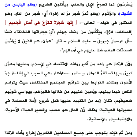
يَسْرَحُون كما تسرحُ الإبل والغنم، ويأكُلون الضريع
(وهو اليابس من
الشوك)
، والزَّقُّوم (وهو ثمرُ شجر مرٌّ له زفرة؛ أي: شجر من النار، وهو
المذكور في قوله- تعالى-:
﴿ إِنَّهَا شَجَرَةٌ تَخْرُجُ فِي أَصْلِ الْجَحِيمِ ﴾
[الصافات: 64])، ويَأكُلون من رضف جهنم (أيْ حِجاراتها المُحْمَاة)، فلمَّا
سأل الرسولُ جبريلَ – عليه السلام – قال: “هؤلاء هم الذين لا يُؤدُّون
الصدقات المفروضة عليهم في أموالهم”.
ولأن الزكاة هي رافد من أكبر روافد الاقتصاد في الإسلام، وعليها معوَّل
كبيرٌ، وبها تستقرُّ الدولة، ويستمر عطاؤها، وهي السبب في إشاعة جوِّ
الأخوة، ومتانة الترابط بين شرائح المجتمع المختلفة، حيث يتراحم
الناس فيما بينهم، ويُعِين غنيهم من خلالها فقيرَهم، ويواسِي قويُّهم
ضعيفَهم، فكان لابد من التنبيه عليها قبل شروع الأمة المسلمة في
مسيرتها الحياتية؛ وذلك لأن المال هو عصب وإكسير الحياة: الأسرية،
والاجتماعية، والإنسانية.
ومن ثم فإنه يتوجب على جميع المسلمين القادرين إخراج وأداء الزكاة