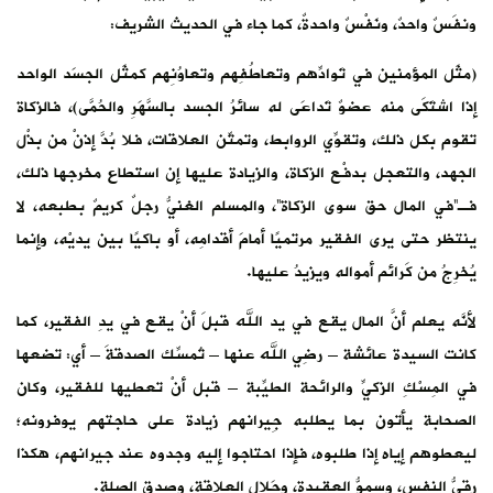
ونفَسٌ واحدٌ، ونَفْسٌ واحدةٌ، كما جاء في الحديث الشريف:
(مثَل المؤمنين في تَوادِّهم وتعاطُفِهم وتعاوُنِهم كمثَل الجسَد الواحد
إذا اشتَكَى منه عضوٌ تَداعَى له سائرُ الجسد بالسَّهَرِ والحُمَّى)، فالزكاة
تقوم بكل ذلك، وتقوِّي الروابط، وتمتِّن العلاقات، فلا بُدَّ إذنْ من بذْل
الجهد، والتعجل بدفْع الزكاة، والزيادة عليها إن استطاع مخرجها ذلك،
فـ”في المال حق سوى الزكاة”، والمسلم الغنيُّ رجلٌ كريمٌ بطبعه، لا
ينتظر حتى يرى الفقير مرتميًا أمامَ أقدامِه، أو باكيًا بين يديْه، وإنما
يُخرِجُ من كَرائم أمواله ويزيدُ عليها.
لأنَّه يعلم أنَّ المال يقع في يد الله قبلَ أنْ يقع في يدِ الفقير، كما
كانت السيدة عائشة – رضِي الله عنها – تُمسِّك الصدقةَ – أي: تضعها
في المِسْكِ الزكيِّ والرائحة الطيِّبة – قبل أنْ تعطيها للفقير، وكان
الصحابة يأتون بما يطلبه جِيرانهم زيادة على حاجتهم يوفرونه؛
ليعطوهم إياه إذا طلبوه، فإذا احتاجوا إليه وجدوه عند جيرانهم، هكذا
رقيُّ النفس، وسموُّ العقيدة، وجَلال العلاقة، وصِدق الصلة.