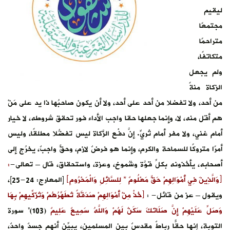
ليقيم
مجتمعًا
متراحمًا
متكاتفًا،
ولم يجعل
الزكاة منةً
من أحد، ولا تفضلا من أحد على أحد، ولا أن يكون صاحبُها ذا يد على مَنْ
هم أقل منه، لا، وإنما جعلها حقا واجب الأداء فور تحقق شروطه، لا خيار
أمام غني، ولا مفر أمام ثريٍّ. إنَّ دفْع الزَّكاة ليس تفضُّلا مطلقًا، وليس
أمرًا متروكًا للسماحة والكرم، وإنما هو فرضٌ لازم، وحقٌّ واجبٌ، يخرُج إلى
أصحابه، يأخُذونه بكلِّ قوَّة وشُموخ، وعزة، واستحقاق، قال – تعالى-
:
﴿وَالَّذِينَ فِي أَمْوَالِهِمْ حَقٌّ مَعْلُومٌ * لِلسَّائِلِ وَالْمَحْرُومِ﴾
[المعارج: 24-25]،
ويقول – عز من قائل- :
﴿خُذْ مِنْ أَمْوَالِهِمْ صَدَقَةً تُطَهِّرُهُمْ وَتُزَكِّيهِمْ بِهَا
وَصَلِّ عَلَيْهِمْ إِنَّ صَلَاتَكَ سَكَنٌ لَهُمْ وَاللَّهُ سَمِيعٌ عَلِيمٌ
(103)” سورة
التوبة، إنها حقًّا رباطٌ مقدسٌ بين المسلمين، يبيِّن أنهم جسدٌ واحدٌ،