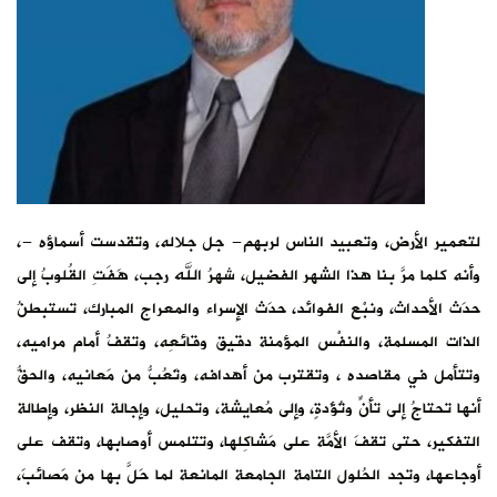
لتعمير الأرض، وتعبيد الناس لربهم- جل جلاله، وتقدست أسماؤه -،
وأنه كلما مرَّ بنا هذا الشهر الفضيل، شهرُ الله رجب، هَفَتِ القُلوبُ إلى
حدَث الأحداث، ونبْع الفوائد، حدَث الإسراء والمعراج المبارك، تستبطنُ
الذات المسلمة، والنفْس المؤمنة دقيق وقائعِه، وتقفُ أمام مراميه،
وتتأمل في مقاصده ، وتقترب من أهدافه، وتَعُبُّ من مَعانيه، والحقُّ
أنها تحتاجُ إلى تأنٍّ وتُؤَدةٍ، وإلى مُعايشة، وتحليل، وإجالة النظر، وإطالة
التفكير، حتى تقفَ الأمَّة على مَشاكِلها، وتتلمس أوصابها، وتقف على
أوجاعها، وتجد الحُلول التامة الجامعة المانعة لما حَلَّ بها من مَصائبَ،