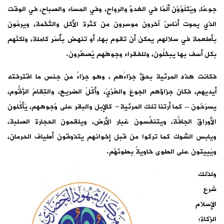
جوعًا، ويَتَلَوَّوْن ألَمًا في الغدوِّ والرواح، وفي المساء والصباح، في الوقت
الذي يموت أناسٌ آخرون موسرون من كثرة الأكل والتُّخَمة، ويرمُون
بأطعمة في سلالهم يمكن أن تقوم بها، أو تنهض بأُسَرٍ كاملة، ولكنَّهم
بكل أسف بها يبخَلُون، وللفقراء وجوهَهم يُصعِّرون.
فكانت هذه المرئية بحقٍّ جزاءَهم ، وهو جزاءٌ من جنس ما اقترفته
أيديهم، فكان جزاؤهم الجوعَ والعُرْيَ، وأكْلَ الضريع، والتِقامَ الزَّقُّوم،
يسرَحُون – كما أرتنا تلك المرئية- كالإبل والبقر على وُجوههم، يَأكُلون
الأوراقَ الجافَّة، ويتنفَّسون غبار الأرض، ويلقمون الحجارة الصلبة،
ويابس الشوك كما تركوا من قبل إخوانهم يتذوقون أطياف الحرمان،
ويَبِيتون على الطوى خاويةً بطونُهُم.
ولذلك
شرع
الإسلام
الزكاة؛