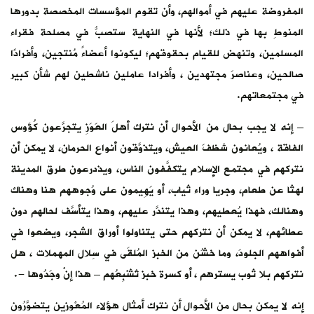
المفروضة عليهم في أموالهم، وأن تقوم المؤسسات المخصصة بدورها
المنوطِ بها في ذلك؛ لأنها في النهاية ستصبُّ في مصلحة فقراء
المسلمين، وتنهض للقيام بحقوقهم؛ ليكونوا أعضاءً مُنتجين، وأفرادًا
صالحين، وعناصرَ مجتهدين ، وأفرادا عاملين ناشطين لهم شأن كبير
في مجتمعاتهم.
– إنه لا يجب بحال من الأحوال أن نترك أهلَ العَوَزِ يتجرَّعون كُؤوس
الفاقة ، ويُعانون شظفَ العيش، ويتذوَّقون أنواع الحرمان، لا يمكن أن
نتركهم في مجتمع الإسلام يتكفَّفون الناس، ويذدرعون طرق المدينة
لهثا عن طعام، وجريا وراء ثياب، أو يَهِيمون على وُجوههم هنا وهناك
وهنالك، فهذا يُعطيهم، وهذا يتندَّر عليهم، وهذا يتأسَّف لحالهم دون
عطائهم، لا يمكن أن نتركهم حتى يتناولوا أوراق الشجر، ويضعوا في
أفواههم الجلودَ، وما خشُن من الخبز المُلقَى في سِلال المهملات ، هل
نتركهم بلا ثوب يسترهم ، أو كسرة خبز تُشْبِعُهم – هذا إنْ وجَدُوها -.
إنه لا يمكن بحال من الأحوال أن نترك أمثال هؤلاء المُعْوزين يتضوَّرُون