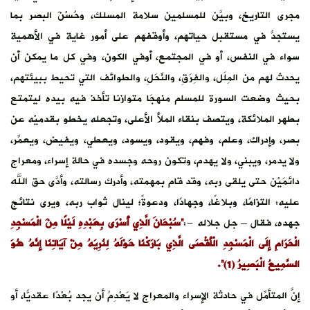
مجرى التاريخ، وبيَّن للمسلمين سلامة المسلك، وحُسْنَ البصر بما
يستجدُّ في مستقبل حياتهم، وأوقفهم على أمور غاية في الأهمية
سواء في النفس، أو في المجتمع، أوفي الكون، وفي كل ما يمكن أن
يحدث لهم من المِلَل، والفِرَقِ، والنِّحَلِ، والطوائف التي تحيط ببيئتهم،
بحيث وضعت السورة للمسلم منهجَا متوازنا تأخذ فيه بيده ليتمتع
بطهر الملائكة، ويتصف بنقاء الملأ الأعلى، وتجعله يخطو بقدميْه عن
بصر، وإدراك، وعلم، وفهم، ويقود، ويسود، ويعطي، ويفيض، ويعمِّر،
ولا يدمر، ويبني، ولا يهدم، وتكون روحه وجسده في حالة إسراء، ومعراج
دائمَيْن حتى يلقى ربه، وقد قام بمهمته، وأدرك رسالته، وأدَّى حق الله
عليه: التزامًا، وبلاغًا، وجهادًا، ودعوةً؛ لينال ثواب ربه، ويرى نتائج
جهده، فقال – جل جلاله -:
“سُبْحَانَ الَّذِي أَسْرَى بِعَبْدِهِ لَيْلًا مِنَ الْمَسْجِدِ
الْحَرَامِ إِلَى الْمَسْجِدِ الْأَقْصَى الَّذِي بَارَكْنَا حَوْلَهُ لِنُرِيَهُ مِنْ آيَاتِنَا إِنَّهُ هُوَ
السَّمِيعُ الْبَصِيرُ (1)”.
إنَّ المتأمِّل في حادثة الإسراء والمعراج لا يَعْدِمُ أن يجد بُعْدًا عقديًّا، أو