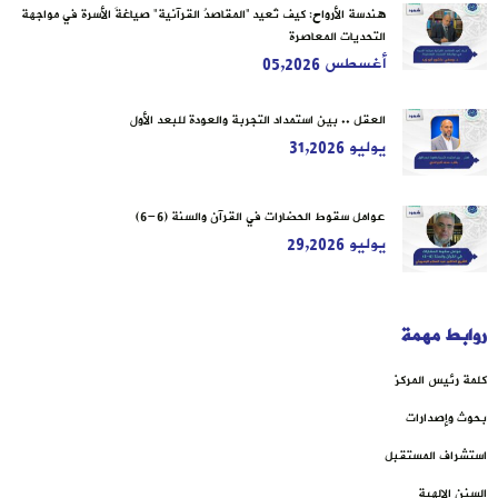
هندسة الأرواح: كيف تُعيد “المقاصدُ القرآنية” صياغةَ الأسرة في مواجهة
التحديات المعاصرة
أغسطس 05,2026
العقل .. بين استمداد التجربة والعودة للبعد الأول
يوليو 31,2026
عوامل سقوط الحضارات في القرآن والسنة (6-6)
يوليو 29,2026
روابط مهمة
كلمة رئيس المركز
بحوث وإصدارات
استشراف المستقبل
السنن الإلهية