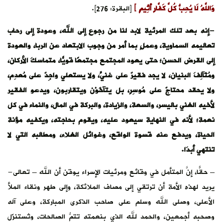
وَاللَّهُ لَا يُحِبُّ كُلَّ كَفَّارٍ أَثِيمٍ ﴾
[البقرة: 276].
-إنه بعد تلك المرئية لابد لنا من رجوع إلى الله، وعودة إلى رحاب
تعاليمه السماوية، وعملٍ بما أمر من وجوب الابتعاد عن الربا، والعودة
إلى القرض الحسن؛ حتى يعود المجتمع مجتمعًا قويًّا، متماسكَ الأركان،
ومُتَآلِفَ البنيان، لا يجد فقيرٌ على غنيٍّ، ولا يستعلي واجِدٌ على مُعدِم،
ولا يحقد محتاجٌ على مُوسِرٍ، بل يتآخَوْن ويتقاربون، ويدعو الفقير
لأخيه الغني باليسر، والسعة، والزيادة، والبركة في المال، والنماء في كل
نعمة؛ لأنه في النهاية سيعود عليه، ويقوم بحاجته، ويكفيه مؤنة
الحياة، ويدفع عنه قسوة الواقع، وغوائل الغلاء، ومطالبه التي لا
تنتهي أبدَا.
– حقًّا، إنَّ المتأمل في وقائع ومرئيات الإسراء يوقن أن الله – تعالى-
يريد لهذه الأمة أن ترتقي إلى مصاف الملائكة، وإلى طهر ونقاء الملأ
الأعلى، وصلى الله وسلم على صاحب الذكرى المباركة، وعلى آله
وصحبه أجمعين، والحمد لله الذي بنعمته تتمُّ الصالحات، وتُستنزَل