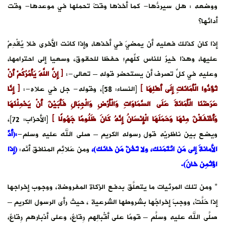
ووضعه : هل سيردُّها- كما أخذها وقتَ تحملها في موعدها- وقت
أدائها؟
إذا كان كذلك فعليه أن يمضيَ في أخذها، وإذا كانت الأخرى فلا يُقْدِمْ
عليها، وهذا خيرٌ للناس كلِّهم؛ حفظا للحقوق، وسعيا إلى احترامها،
وعليه في كلِّ تصرف أن يستحضر قوله – تعالى-:
﴿ إِنَّ اللَّهَ يَأْمُرُكُمْ أَنْ
تُؤَدُّوا الْأَمَانَاتِ إِلَى أَهْلِهَا ﴾
[النساء: 58]، وقوله- جل في علاه-:
﴿ إِنَّا
عَرَضْنَا الْأَمَانَةَ عَلَى السَّمَاوَاتِ وَالْأَرْضِ وَالْجِبَالِ فَأَبَيْنَ أَنْ يَحْمِلْنَهَا
وَأَشْفَقْنَ مِنْهَا وَحَمَلَهَا الْإِنْسَانُ إِنَّهُ كَانَ ظَلُومًا جَهُولًا ﴾
[الأحزاب: 72]،
ويضع بين ناظريْه قول رسوله الكريم – صلى الله عليه وسلم-
:(أَدِّ
الأمانةَ إلى مَن ائتَمَنك، ولا تَخُنْ مَن خانَك)،
ومن عَلائِم المنافق أنَّه:
(إذا
اؤتُمِن خانَ).
* ومن تلك المرئيات ما يتعلَّق بدفع الزكاة المفروضة، ووجوب إخراجها
إذا حَلَّتْ، ووجبَ إخراجُها بشروطها الشرعية ، حيث رأى الرسول الكريم –
صلَّى الله عليه وسلَّم – قومًا على أقْبالِهم رِقاعٌ، وعلى أدْبارهم رِقاعٌ،