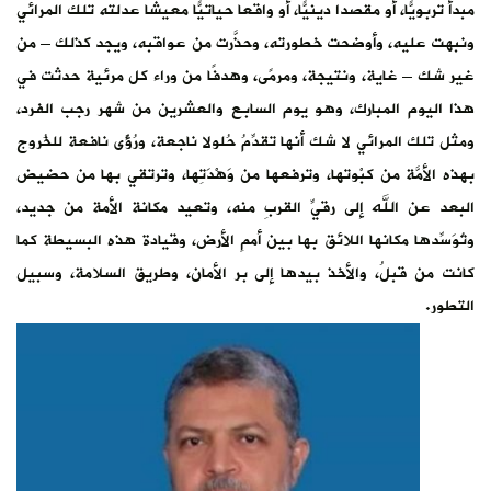
مبدأ تربويًّا، أو مقصدا دينيًّا، أو واقعا حياتيًّا معيشا عدلته تلك المرائي
ونبهت عليه، وأوضحت خطورته، وحذَّرت من عواقبه، ويجد كذلك – من
غير شك – غاية، ونتيجة، ومرمًى، وهدفًا من وراء كل مرئية حدثت في
هذا اليوم المبارك، وهو يوم السابع والعشرين من شهر رجب الفرد،
ومثل تلك المرائي لا شك أنها تقدِّمُ حُلولا ناجعة، ورُؤًى نافعة للخُروج
بهذه الأمَّة من كبْوتها، وترفعها من وَهْدَتِها، وترتقي بها من حضيض
البعد عن الله إلى رقيِّ القربِ منه، وتعيد مكانة الأمة من جديد،
وتُوَسِّدها مكانها اللائق بها بين أممِ الأرض، وقيادة هذه البسيطة كما
كانت من قبلُ، والأخذ بيدها إلى بر الأمان، وطريق السلامة، وسبيل
التطور.