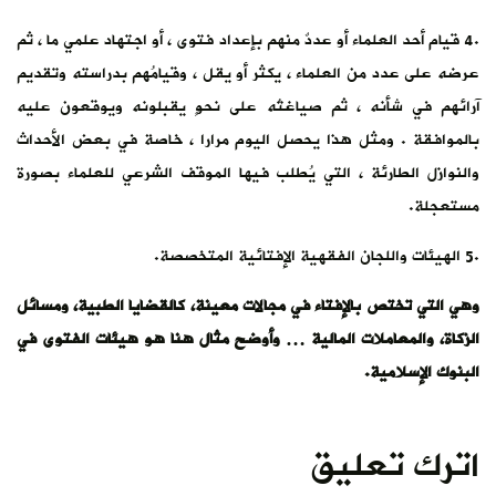
.4 قيام أحد العلماء أو عددٌ منهم بإعداد فتوى ، أو اجتهاد علمي ما ، ثم
عرضه على عدد من العلماء ، يكثر أو يقل ، وقيامُهم بدراسته وتقديم
آرائهم في شأنه ، ثم صياغتُه على نحوٍ يقبلونه ويوقعون عليه
بالموافقة . ومثل هذا يحصل اليوم مرارا ، خاصة في بعض الأحداث
والنوازل الطارئة ، التي يُطلب فيها الموقف الشرعي للعلماء بصورة
مستعجلة.
.5 الهيئات واللجان الفقهية الإفتائية المتخصصة.
وهي التي تختص بالإفتاء في مجالات معينة، كالقضايا الطبية، ومسائل
الزكاة، والمعاملات المالية … وأوضح مثال هنا هو هيئات الفتوى في
البنوك الإسلامية.
اترك تعليق