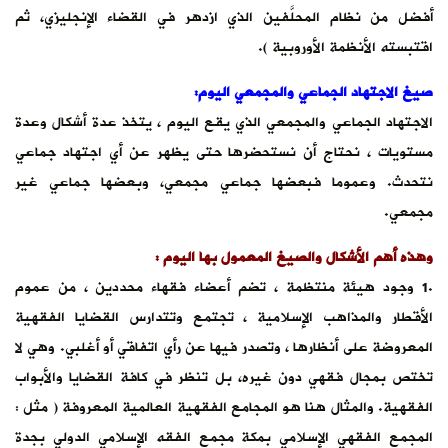
أفضل من نظام المحلَّفين الذي ازدهر في القضاء الإنجليزي، ثم
اقتبسته الأنظمة الأوروبية ).
صيغ الاجتهاد الجماعي والمجمعي اليوم:
الاجتهاد الجماعي والمجمعي الذي يقع اليوم ، يتخذ عدة أشكال وعدة
مستويات ، نحتاج أن نستحضرها حتى يظهر عن أي اجتهاد جماعي
نتحدث. وعموما فبعضها جماعي مجمعي، وبعضها جماعي غير
مجمعي.
وهذه أهم الأشكال والصيغ المعمول بها اليوم :
.1 وجود هيئة منتظمة ، تضم أعضاء فقهاء محددين ، من عموم
الأقطار والمذاهب الإسلامية ، تجتمع وتتدارس القضايا الفقهية
المعروضة على أنظارها ، وتصدر فيها عن رأي اتفاقي أو أغلبي. وهي لا
تختص بمجال فقهي دون غيره، بل تنظر في كافة القضايا والأبواب
الفقهية. والمثال هنا هو المجامع الفقهية العالمية المعروفة ( مثل :
المجمع الفقهي الإسلامي بمكة مجمع الفقه الإسلامي الدولي بجدة