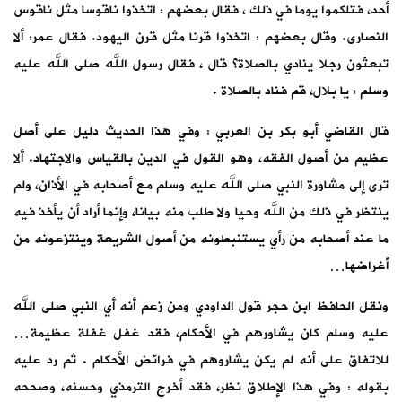
أحد، فتلكموا يوما في ذلك ، فقال بعضهم : اتخذوا ناقوسا مثل ناقوس
النصارى. وقال بعضهم : اتخذوا قرنا مثل قرن اليهود. فقال عمر: ألا
تبعثون رجلا ينادي بالصلاة؟ قال ، فقال رسول الله صلى الله عليه
وسلم : يا بلال، قم فناد بالصلاة .
قال القاضي أبو بكر بن العربي : وفي هذا الحديث دليل على أصل
عظيم من أصول الفقه، وهو القول في الدين بالقياس والاجتهاد. ألا
ترى إلى مشاورة النبي صلى الله عليه وسلم مع أصحابه في الأذان، ولم
ينتظر في ذلك من الله وحيا ولا طلب منه بيانا، وإنما أراد أن يأخذ فيه
ما عند أصحابه من رأي يستنبطونه من أصول الشريعة وينتزعونه من
أغراضها…
ونقل الحافظ ابن حجر قول الداودي ومن زعم أنه أي النبي صلى الله
عليه وسلم كان يشاورهم في الأحكام، فقد غفل غفلة عظيمة…
للاتفاق على أنه لم يكن يشاروهم في فرائض الأحكام . ثم رد عليه
بقوله : وفي هذا الإطلاق نظر، فقد أخرج الترمذي وحسنه، وصححه