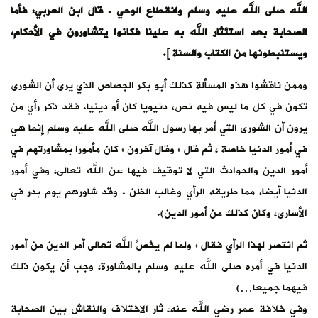
الله صلى الله عليه وسلم وانقطاع الوحي . قال ابن العربي: فأما
الصحابة بعد استئثار الله به علينا فكانوا يتشاورون في الأحكام،
ويستنبطونها من الكتاب والسنة ].
وممن ناقشوا هذه المسألة كذلك أبو بكر الجصاص الذي يرى أن الشورى
تكون في كل ما ليس فيه نص، دنيويا كان أو دينيا. فقد ذكر رأي من
يرون أن الشورى التي أُمر بها رسول الله صلى الله عليه وسلم إنما هي
في أمور الدنيا خاصة ، ثم قال : وقال آخرون : كان مأمورا بمشاورتهم في
أمور الدين والحوادث التي لا توقيف فيها عن الله تعالى، وفي أمور
الدنيا أيضا، مما طريقه الرأي وغالب الظن . وقد شاورهم يوم بدر في
الأسارى، وكان كذلك من أمور الدين).
ثم انتصر لهذا الرأي فقال : ولما لم يخُصَّ الله تعالى أمر الدين من أمور
الدنيا في أمره صلى الله عليه وسلم بالمشاورة، وجب أن يكون ذلك
فيهما جميعا…)
وفي خلافة عمر رضي الله عنه، ثار الاختلاف والنقاش بين الصحابة