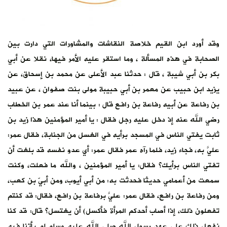
وقد أورد ابن القيم خلاصة النقاشات والمشاورات التي دارت بين
الصحابة في هذه المسألة ، وما استقر عليه الأمر فيها، نقلا عن أبي
بكر بن أبي شيبة ، قال : حدثنا عبد الأعلى عن محمد بن إسحاق، عن
يزيد ابن حبيب عن معمر بن أبي حبيبة مولى بنت صفوان ، عن عبيد
بن رفاعة عن أبيه رفاعة بن رافع قال : بينما أنا عند عمر بن الخطاب
رضي الله عنه إذ دخل عليه رجل فقال : يا أمير المؤمنين هذا زيد بن
ثابت يفتي الناس في المسجد برأيه في الغسل من الجنابة، فقال عمر:
عليَّ به، فجاء زيد، فلما رآه عمر فقال عمر: أي عدو نفسه قد بلغت أن
تفتي الناس برأيك؟ فقال: يا أمير المؤمنين ، والله ما فعلت، وكنت
سمعت من أعمامي حديثا فحدثت به: من أبي أيوب، ومن أبيّ بن كعب،
ومن رفاعة بن رافع، فقال عمر: عليَّ برفاعة بن رافع، فقال: قد كنتم
تفعلون ذلك، إذا أصاب أحدكم المرأة فأكسل) أن يغتسل؟ قال: قد كنا
نفعل ذلك على عهد رسول الله صلى الله عليه وسلم لم يأتنا فيه