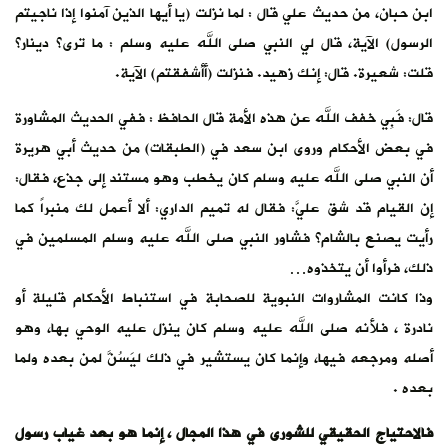
ابن حبان، من حديث علي قال : لما نزلت (يا أيها الذين آمنوا إذا ناجيتم
الرسول) الآية، قال لي النبي صلى الله عليه وسلم : ما ترى؟ دينار؟
قلت: شعيرة. قال: إنك زهيد. فنزلت (أأشفقتم) الآية.
قال: فَبِي خفف الله عن هذه الأمة قال الحافظ : ففي الحديث المشاورة
في بعض الأحكام وروى ابن سعد في (الطبقات) من حديث أبي هريرة
أن النبي صلى الله عليه وسلم كان يخطب وهو مستند إلى جذع، فقال:
إن القيام قد شق عليَّ: فقال له تميم الداري: ألا أعمل لك منبراً كما
رأيت يصنع بالشام؟ فشاور النبي صلى الله عليه وسلم المسلمين في
ذلك، فرأوا أن يتخذوه…
وذا كانت المشاروات النبوية للصحابة في استنباط الأحكام قليلة أو
نادرة ، فلأنه صلى الله عليه وسلم كان ينزل عليه الوحي بها، وهو
أصله ومرجعه فيها، وإنما كان يستشير في ذلك ليَسُنَّ لمن بعده ولما
بعده .
فالاحتياج الحقيقي للشورى في هذا المجال ، إنما هو بعد غياب رسول