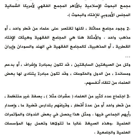
مجمع البحوث الإسلامية بالأزهر المجمع الفقهي لأمريكا الشمالية
المجلس الأوروبي للإفتاء والبحوث ).
.2 وجود مجامع مماثلة ، لكنها تقتصر على علماء من قطر واحد ، أو
مذهب واحد . والأمثلة هنا هي المجامع الفقهية وهيئات الإفتاء
القطرية ، أو المذهبية، كالمجامع الفقهية في الهند والسودان وإيران
…
وكل من الصيغتين السابقتين ، قد تكون بمبادرة وإشراف ، أو بدعم
ومساندة ، من الدول والحكومات ، وقد تكون مبادرة يتنادى لها بعض
العلماء من تلقاء أنفسهم.
.3 اجتماع عدد كثير من العلماء ( عشرات مثلا ) ، بصفة غير منتظمة ،
من قطر واحد أو من عدة أقطار ، وقيامُهم بتدارس قضية ما ، وإصدارِ
رأيهم الجماعي فيها . ومثل هذا يحصل في بعض الندوات والمؤتمرات
العلمية .وهذه الصيغة غالبا ما تتولاها وتعمل بها المؤسسات
العلمية والجامعية .