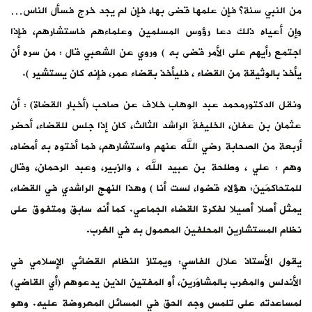
من النبي سنة؟ فإن علمها قضى بها، فإن لم يجد خرج فسأل الناس…
وإن أعياه ذلك دعا رؤوس المسلمين وعلماءهم فاستشارهم، فإذا
اجتمع رأيهم على الأمر قضى به ) وروي عن الشعبي قال : من سره أن
يأخذ بالوثيقة من القضاء ، فليأخذ بقضاء عمر، فإنه كان يستشير ).
ونقل الدكتورمحمد عبد الوهاب خلاف عن صاحب (أخبار القضاة) : أن
عثمان بن عفان، الخليفةَ الراشد الثالث، كان إذا جلس للقضاء، أحضر
أربعة من الصحابة رضي الله عنهم واستشارهم، فما أفتوه به أمضاه،
وهم : علي ، وطلحة بن عبيد الله ، والزبير، وعبد الرحمان، وقال
للمتحاكمَين: هؤلاء قضوا، لست أنا ) وهذا النهج الراشدي في القضاء،
يمثل أصلا أصيلا لفكرة القضاء الجماعي. كما أنه سابق ومتفوق على
نظام المستشارين المحلفين المعمول به في الغرب.
يقول الأستاذ علال الفاسي: ويمتاز النظام القضائي الإسلامي في
الأندلس والمغرب بالمشاوَرين، أو المفتين الذين يدعوهم (أي القاضي)
لمساعدته على تلمس وجه الحق في المسائل المعروضة عليه. وهو