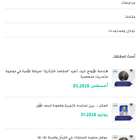
مراجعات
مقالات
نوازل ومستجدات
أحدث المقالات
هندسة الأرواح: كيف تُعيد “المقاصدُ القرآنية” صياغةَ الأسرة في مواجهة
التحديات المعاصرة
أغسطس 05,2026
العقل .. بين استمداد التجربة والعودة للبعد الأول
يوليو 31,2026
عوامل سقوط الحضارات في القرآن والسنة (6-6)