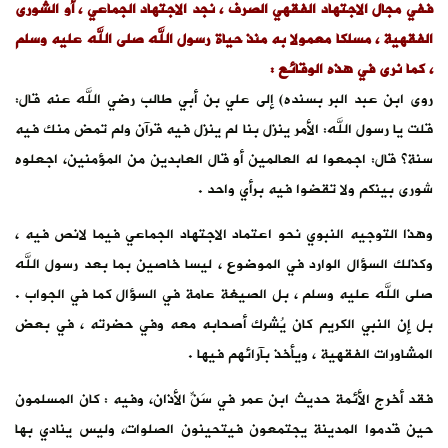
ففي مجال الاجتهاد الفقهي الصرف ، نجد الاجتهاد الجماعي ، أو الشورى
الفقهية ، مسلكا معمولا به منذ حياة رسول الله صلى الله عليه وسلم
، كما نرى في هذه الوقائع :
روى ابن عبد البر بسنده) إلى علي بن أبي طالب رضي الله عنه قال:
قلت يا رسول الله: الأمر ينزل بنا لم ينزل فيه قرآن ولم تمض منك فيه
سنة؟ قال: اجمعوا له العالمين أو قال العابدين من المؤمنين، اجعلوه
شورى بينكم ولا تقضوا فيه برأي واحد .
وهذا التوجيه النبوي نحو اعتماد الاجتهاد الجماعي فيما لانص فيه ،
وكذلك السؤال الوارد في الموضوع ، ليسا خاصين بما بعد رسول الله
صلى الله عليه وسلم ، بل الصيغة عامة في السؤال كما في الجواب .
بل إن النبي الكريم كان يُشرك أصحابه معه وفي حضرته ، في بعض
المشاورات الفقهية ، ويأخذ بآرائهم فيها .
فقد أخرج الأئمة حديث ابن عمر في سَنِّ الأذان، وفيه : كان المسلمون
حين قدموا المدينة يجتمعون فيتحينون الصلوات، وليس ينادي بها