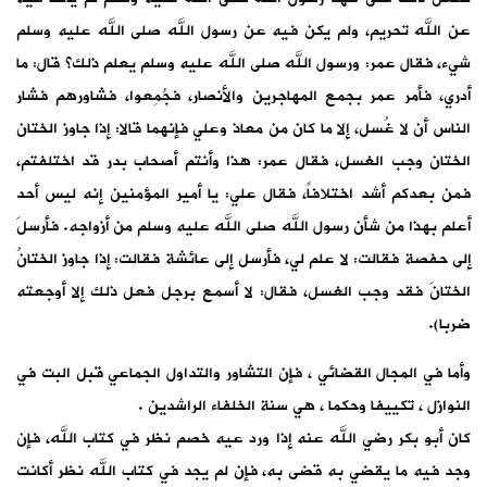
عن الله تحريم، ولم يكن فيه عن رسول الله صلى الله عليه وسلم
شيء، فقال عمر: ورسول الله صلى الله عليه وسلم يعلم ذلك؟ قال: ما
أدري، فأمر عمر بجمع المهاجرين والأنصار، فجُمِعوا، فشاورهم فشار
الناس أن لا غُسل، إلا ما كان من معاذ وعلي فإنهما قالا: إذا جاوز الختان
الختان وجب الغسل، فقال عمر: هذا وأنتم أصحاب بدر قد اختلفتم،
فمن بعدكم أشد اختلافاً، فقال علي: يا أمير المؤمنين إنه ليس أحد
أعلم بهذا من شأن رسول الله صلى الله عليه وسلم من أزواجه. فأرسلَ
إلى حفصة فقالت: لا علم لي، فأرسل إلى عائشة فقالت: إذا جاوز الختانُ
الختانَ فقد وجب الغسل، فقال: لا أسمع برجل فعل ذلك إلا أوجعته
ضربا).
وأما في المجال القضائي ، فإن التشاور والتداول الجماعي قبل البت في
النوازل ، تكييفا وحكما ، هي سنة الخلفاء الراشدين .
كان أبو بكر رضي الله عنه إذا ورد عيه خصم نظر في كتاب الله، فإن
وجد فيه ما يقضي به قضى به، فإن لم يجد في كتاب الله نظر أكانت