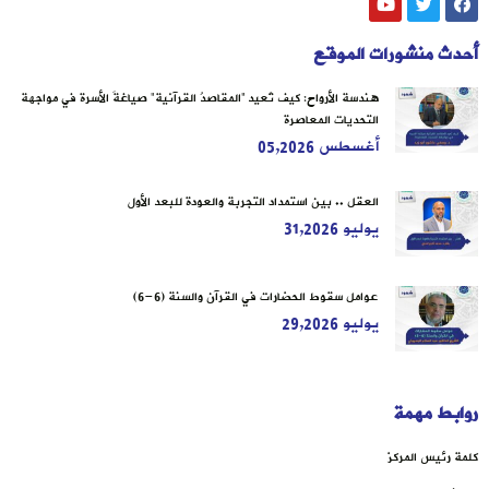
أحدث منشورات الموقع
هندسة الأرواح: كيف تُعيد “المقاصدُ القرآنية” صياغةَ الأسرة في مواجهة
التحديات المعاصرة
أغسطس 05,2026
العقل .. بين استمداد التجربة والعودة للبعد الأول
يوليو 31,2026
عوامل سقوط الحضارات في القرآن والسنة (6-6)
يوليو 29,2026
روابط مهمة
كلمة رئيس المركز