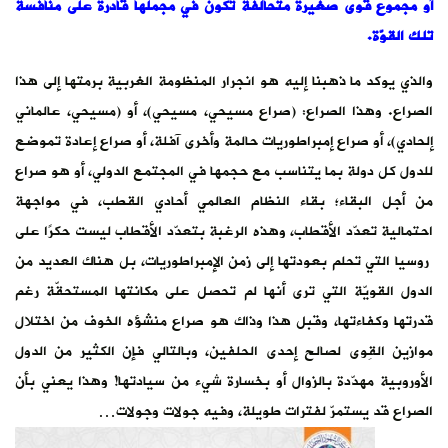
أو مجموع قوى صغيرة متحالفة تكون في مجملها قادرة على منافسة
تلك القوّة.
والذي يوكد ما ذهبنا إليه هو انجرار المنظومة الغربية برمتها إلى هذا
الصراع. وهذا الصراع: (صراع مسيحي، مسيحي)، أو (مسيحي، عالماني
إلحادي)، أو صراع إمبراطوريات حالمة وأخرى آفلة، أو صراع إعادة تموضع
للدول كل دولة بما يتناسب مع حجمها في المجتمع الدولي، أو هو صراع
من أجل البقاء؛ بقاء النظام العالمي أحادي القطب، في مواجهة
احتمالية تعدّد الأقطاب، وهذه الرغبة بتعدّد الأقطاب ليست حكرًا على
روسيا التي تحلم بعودتها إلى زمن الإمبراطوريات، بل هناك العديد من
الدول القويّة التي ترى أنها لم تحصل على مكانتها المستحقّة رغم
قدرتها وكفاءتها، وقبل هذا وذاك هو صراع منشؤه الخوف من اختلال
موازين القِوى لصالح إحدى الحلفين، وبالتالي فإن الكثير من الدول
الأوروبية مهدّدة بالزوال أو بخسارة شيء من سيادتها! وهذا يعني بأن
الصراع قد يستمرّ لفترات طويلة، وفيه جولات وجولات…