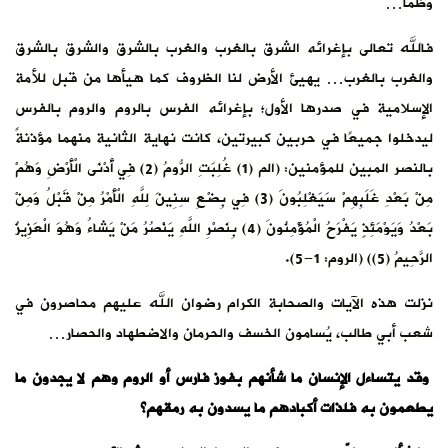
وظمأ…
فالله تعالى بإغرائه الشرق بالغرب والغرب بالشرق والشرق بالشرق
والغرب بالغرب… يهيئ الأرض لنا الظروف كما هيأها من قبل للأمة
الإسلامية في صدرها الأول؛ بإغرائه الفرس بالروم والروم بالفرس
ليدخلوا جميعًا في حربين كبيرتين، كانت نهاية الثانية منهما مؤذنةً
بالنصر المبين للمؤمنين: (الم (1) غُلِبَتِ الرُّومُ (2) فِي أَدْنَى الْأَرْضِ وَهُمْ
مِنْ بَعْدِ غَلَبِهِمْ سَيَغْلِبُونَ (3) فِي بِضْعِ سِنِينَ لِلَّهِ الْأَمْرُ مِنْ قَبْلُ وَمِنْ
بَعْدُ وَيَوْمَئِذٍ يَفْرَحُ الْمُؤْمِنُونَ (4) بِنَصْرِ اللَّهِ يَنْصُرُ مَنْ يَشاءُ وَهُوَ الْعَزِيزُ
الرَّحِيمُ (5)) (الروم: 1-5).
نزلت هذه الآيات والصحابة الكرام رضوان الله عليهم محاصرون في
شعب أبي طالب، يُسامون الخسف والحرمان والاضطهاد والحصار…
وقد يتساءل الإنسان ما شأنهم بفوز فارس أو الروم وهم لا يجدون ما
يطعمون به فلذات أكبادهم ما يسدون به رمقهم؟