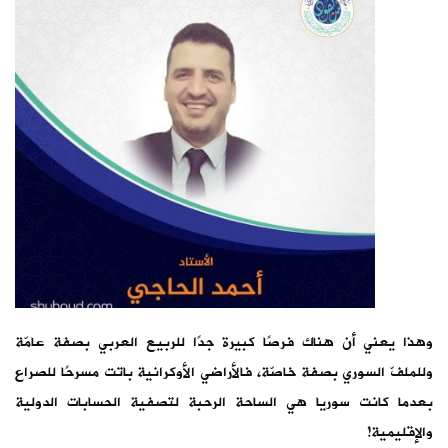
وهذا يعني أن هناك فرصًا كبيرة جدًا للربيع العربي بصفة عامّة
وللملفّ السوري بصفة خاصّة، فالأراضي الأوكرانية باتت مسرحًا للصراع
بعدما كانت سوريا هي الساحة الرحبة لتصفية الحسابات الدولية
والإقليمية!