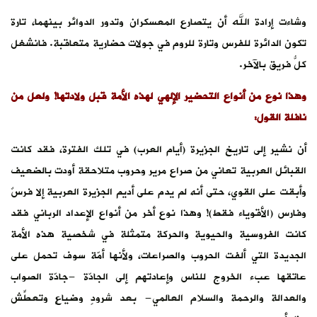
وشاءت إرادة الله أن يتصارع المعسكران وتدور الدوائر بينهما، تارة
تكون الدائرة للفرس وتارة للروم في جولات حضارية متعاقبة. فانشغل
كلُّ فريق بالآخر.
وهذا نوع من أنواع التحضير الإلهي لهذه الأمة قبل ولادتها! ولعل من
نافلة القول:
أن نشير إلى تاريخ الجزيرة (أيام العرب) في تلك الفترة، فقد كانت
القبائل العربية تعاني من صراع مرير وحروب متلاحقة أودت بالضعيف
وأبقت على القوي، حتى أنه لم يدم على أديم الجزيرة العربية إلا فرسٌ
وفارس (الأقوياء فقط)! وهذا نوع أخر من أنواع الإعداد الرباني فقد
كانت الفروسية والحيوية والحركة متمثلة في شخصية هذه الأمة
الجديدة التي ألفت الحروب والصراعات، ولأنها أمّة سوف تحمل على
عاتقها عبء الخروج للناس وإعادتهم إلى الجادّة -جادّة الصواب
والعدالة والرحمة والسلام العالمي- بعد شرودٍ وضياعٍ وتعطّشٍ