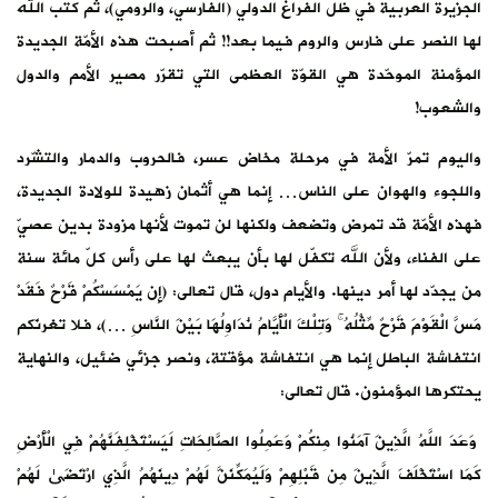
الجزيرة العربية في ظلّ الفراغ الدولي (الفارسي، والرومي)، ثم كتب الله
لها النصر على فارس والروم فيما بعد!! ثم أصبحت هذه الأمّة الجديدة
المؤمنة الموحّدة هي القوّة العظمى التي تقرّر مصير الأمم والدول
والشعوب!
واليوم تمرّ الأمة في مرحلة مخاض عسر، فالحروب والدمار والتشّرد
واللجوء والهوان على الناس… إنما هي أثمان زهيدة للولادة الجديدة،
فهذه الأمّة قد تمرض وتضعف ولكنها لن تموت لأنها مزودة بدين عصيّ
على الفناء، ولأن الله تكفّل لها بأن يبعث لها على رأس كلّ مائة سنة
من يجدّد لها أمر دينها. والأيام دول، قال تعالى: (إِن يَمْسَسْكُمْ قَرْحٌ فَقَدْ
مَسَّ الْقَوْمَ قَرْحٌ مِّثْلُهُ ۚ وَتِلْكَ الْأَيَّامُ نُدَاوِلُهَا بَيْنَ النَّاسِ …)، فلا تغرنّكم
انتفاشة الباطل إنما هي انتفاشة مؤقتة، ونصر جزئي ضئيل، والنهاية
يحتكرها المؤمنون. قال تعالى:
وَعَدَ اللَّهُ الَّذِينَ آمَنُوا مِنكُمْ وَعَمِلُوا الصَّالِحَاتِ لَيَسْتَخْلِفَنَّهُمْ فِي الْأَرْضِ
كَمَا اسْتَخْلَفَ الَّذِينَ مِن قَبْلِهِمْ وَلَيُمَكِّنَنَّ لَهُمْ دِينَهُمُ الَّذِي ارْتَضَىٰ لَهُمْ