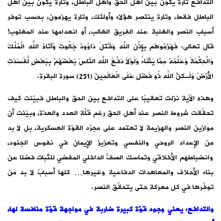
التدافع تارة يكون بين أهل الحق وأهل الباطل، وتارة يكون بين أهل
الباطل فقط، وتارة ينتصر هؤلاء وأولئك، وتارة يهزمون، بحسب توفر
أسباب النصر والغلبة عند الفريق الغالب، أو انعدامها عند المغلوب!
قال تعالى: فَهَزَمُوهُم بِإِذْنِ اللّهِ وَقَتَلَ دَاوُودُ جَالُوتَ وَآتَاهُ اللّهُ الْمُلْكَ
وَالْحِكْمَةَ وَعَلَّمَهُ مِمَّا يَشَاءُ وَلَوْلاَ دَفْعُ اللّهِ النَّاسَ بَعْضَهُمْ بِبَعْضٍ لَّفَسَدَتِ
الأَرْضُ وَلَـكِنَّ اللّهَ ذُو فَضْلٍ عَلَى الْعَالَمِينَ (251) سورة البقرة.
وهذه الآية نزلت تعقيبًا على التدافع بين الحق والباطل فبيّنت كيف
تحقّقت شروط النصر عند أهل الحق رغم قلّة العدد والعدّة، وبيّنت أن
موازين النصر والهزيمة لا تعتمد على مجرّد القوّة العسكرية، بل لا بد
من الإعداد الروحي والنفسي وتعزيز الإيمان في نفوس الجنود،
وانضباطهم الأخلاقي وتماسك الصفّ الداخلي المفضي للثبات فضلًا عن
بناء الأحلاف والمعاهدات الدفاعية وغيرها… كلها أسبابٌ لا بد من
توفّرها في كل معركة حتى يتحقّق النصر.
والتدافع: يعني وجود قوّة كبيرة ضاربة في مواجهة قوّة منافسة لها،