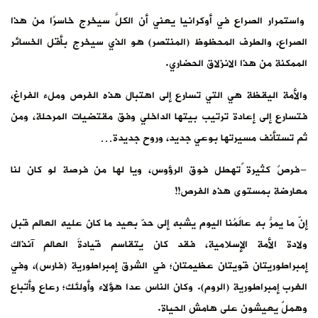
واستمرار الصراع في أوكرانيا يعني أن الكلَّ سيخرج خاسرًا من هذا
الصراع، والطرف المحظوظ (المنتصر) هو الذي سيخرج بأقل الخسائر
الممكنة من هذا الانزلاق الحضاري.
والأمة اليقظة هي التي تسارع إلى اهتبال هذه الفرص وملء الفراغ،
فتسارع إلى إعادة ترتيب بيتها الداخلي وفق مقتضيات المرحلة، ومن
ثم تستأنف مسيرتها بوعي جديد، وروح جديدة…
-فرصٌ كثيرة ٌتهطل فوق الرؤوس، ويا لها من فرصة لو كان لنا
معارضة بمستوى هذه الفرص!!
إنّ ما يمرُّ به عالَمُنا اليوم يشبه إلى حدّ بعيد ما كان عليه العالم قبل
ولادة الأمة الإسلامية، فقد كان يتقاسم قيادةَ العالمِ آنذاك
إمبراطوريتان قويتان عظيمتان؛ في الشرق إمبراطورية (فارس)، وفي
الغرب إمبراطورية (الروم). وكان الناس عدا هؤلاء وأولئك؛ رعاع وأتباع
وهملٌ يعيشون على هامش الحياة.