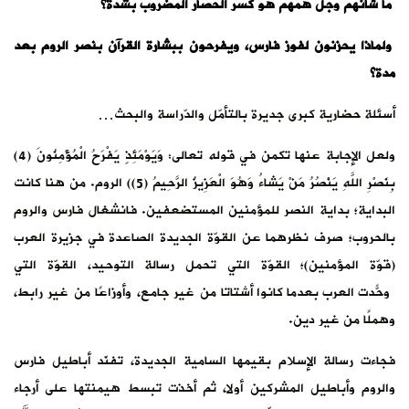
ما شأنهم وجلّ همهم هو كسر الحصار المضروب بشدة؟
ولماذا يحزنون لفوز فارس، ويفرحون ببشارة القرآن بنصر الروم بعد
مدة؟
أسئلة حضارية كبرى جديرة بالتأمّل والدّراسة والبحث…
ولعل الإجابة عنها تكمن في قوله تعالى: وَيَوْمَئِذٍ يَفْرَحُ الْمُؤْمِنُونَ (4)
بِنَصْرِ اللَّهِ يَنْصُرُ مَنْ يَشاءُ وَهُوَ الْعَزِيزُ الرَّحِيمُ (5)) الروم. من هنا كانت
البداية؛ بداية النصر للمؤمنين المستضعفين. فانشغال فارس والروم
بالحروب؛ صرف نظرهما عن القوّة الجديدة الصاعدة في جزيرة العرب
(قوّة المؤمنين)؛ القوّة التي تحمل رسالة التوحيد، القوّة التي
وحّدت العرب بعدما كانوا أشتاتًا من غير جامع، وأوزاعًا من غير رابط،
وهملًا من غير دين.
فجاءت رسالة الإسلام بقيمها السامية الجديدة، تفنّد أباطيل فارس
والروم وأباطيل المشركين أولا، ثم أخذت تبسط هيمنتها على أرجاء