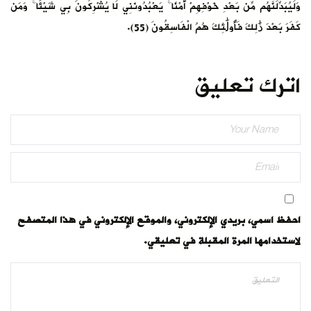
وَلَيُبَدِّلَنَّهُم مِّن بَعْدِ خَوْفِهِمْ أَمْنًا ۚ يَعْبُدُونَنِي لَا يُشْرِكُونَ بِي شَيْئًا ۚ وَمَن
كَفَرَ بَعْدَ ذَٰلِكَ فَأُولَٰئِكَ هُمُ الْفَاسِقُونَ (55).
اترك تعليق
احفظ اسمي، بريدي الإلكتروني، والموقع الإلكتروني في هذا المتصفح
لاستخدامها المرة المقبلة في تعليقي.