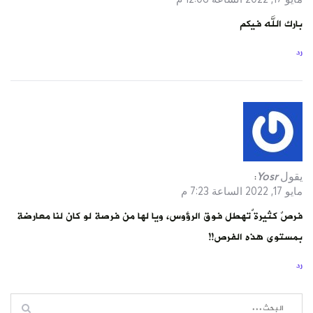
بارك الله فيكم
رد
يقول
Yosr
:
مايو 17, 2022 الساعة 7:23 م
فرصٌ كثيرة ٌتهطل فوق الرؤوس، ويا لها من فرصة لو كان لنا معارضة
بمستوى هذه الفرص!!
رد