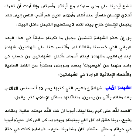
تضع أيدينا على مدى سلوكه مع أبنائه وأسرته، وإذا أردت أن تعرف
أخلاق الإنسان فاسأل عنه أهله وأولاده الذين هم أقرب الناس إليه، فقد
يتجمل الإنسان خارج بيته لكنه لا يستطيع التجمل داخل البيت.
بل إن هذه الشهادة تتضمن مجمل ما ذكرناه سابقاً في هذا البعد
الرباني الذي خصصنا مقالتنا له، وأقتصر هنا على شهادتين: شهادة
ابنه إبراهيم، وشهادة ابنته أسماء، وأنقل الشهادتين من حساب كل
واحد منهما عن “فيسبوك” بنصه وحروفه، معتذراً عن اللغة العامية
والأخطاء الإملائية الواردة في الشهادتين:
الشهادة الأولى:
شهادة إبراهيم التي كتبها يوم 15 أغسطس 2020م،
بعد وفاته بأقل من يومين، وتناقلتها وسائل الإعلام، كتب يقول:
“الحمد لله على كرم ربنا لينا.. أبويا ان شاء الله درجته عالية ومقامه
رفيع.. ربنا حقق له كل اللي بيتمناه ويرجوه.. كل اللي كان عايزه أبويا
في حياته وعاش عشانه كان رضا ربنا عليه.. خواطره كانت في حتة