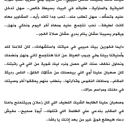
الحياتية والمنزلية.. طلباته في البيت بسيطة خالص.. سهل تدخل
عليه وتسأله.. سهل تطلب منه.. تحب جدا تاخد رأيه.. المشاوير معاه
كانت لطيفة.. نحب نتجمع عليه ومعاه آخر اليوم ونحكي ونهزر..
ويقوم يسيبنا عشان ينام بدري عشان صلاة الفجر..
دايما فخورين بيك حبيبي في حياتك واستشهادك.. كان كلامنا كله
وأمنياتنا بيننا وفي جروب العيلة عن اننا هنتجمع تاني ونهزر ونضحك
ونحاول نخفف عنك اللي حصل ونرد ليك شوية من اللي في رقبتنا..
كان صعبان علينا أوي اللي بيحصلك من حثالات الخلق.. الناس رديئة
المقام.. وساخات النفوس وقذارتها.. بنطلب منهم يحققوا آخر وصيتك
في دفنك ومراسم عزاك..
وصعبان علينا الظابط الشيك اللطيف اللي كان زعلان وبيتنحنح واحنا
في المقابر بندعي علي الظلمة اللي قتلوك.. أيوة صحيح.. مفيش
دعاء هيطلع فوق غير من بعد إذنك يا باشا..