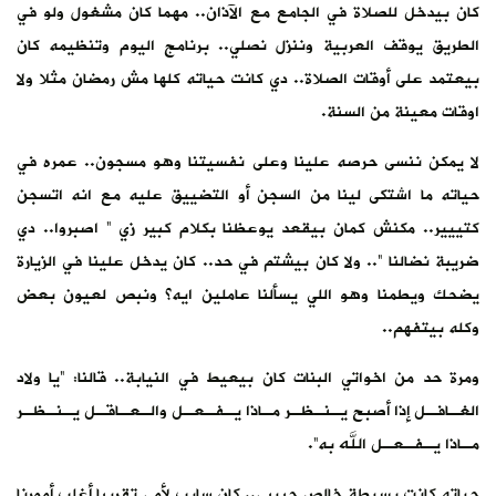
كان بيدخل للصلاة في الجامع مع الآذان.. مهما كان مشغول ولو في
الطريق يوقف العربية وننزل نصلي.. برنامج اليوم وتنظيمه كان
بيعتمد على أوقات الصلاة.. دي كانت حياته كلها مش رمضان مثلا ولا
اوقات معينة من السنة.
لا يمكن ننسى حرصه علينا وعلى نفسيتنا وهو مسجون.. عمره في
حياته ما اشتكى لينا من السجن أو التضييق عليه مع انه اتسجن
كتييير.. مكنش كمان بيقعد يوعظنا بكلام كبير زي ” اصبروا.. دي
ضريبة نضالنا “.. ولا كان بيشتم في حد.. كان يدخل علينا في الزيارة
يضحك ويطمنا وهو اللي يسألنا عاملين ايه؟ ونبص لعيون بعض
وكله بيتفهم..
ومرة حد من اخواتي البنات كان بيعيط في النيابة.. قالنا: “يا ولاد
الغـافـل إذا أصبح يـنـظـر مـاذا يـفـعـل والـعـاقـل يـنـظـر
مـاذا يـفـعـل الله به”.
حياته كانت بسيطة خالص حبيبي.. كان سايب لأمي تقريبا أغلب أمورنا