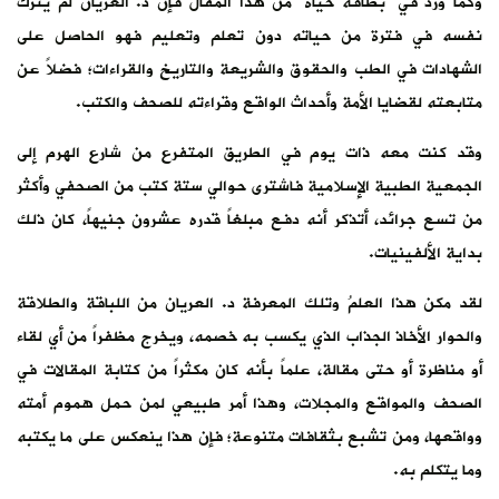
وكما ورد في “بطاقة حياة” من هذا المقال فإن د. العريان لم يترك
نفسه في فترة من حياته دون تعلم وتعليم فهو الحاصل على
الشهادات في الطب والحقوق والشريعة والتاريخ والقراءات؛ فضلاً عن
متابعته لقضايا الأمة وأحداث الواقع وقراءته للصحف والكتب.
وقد كنت معه ذات يوم في الطريق المتفرع من شارع الهرم إلى
الجمعية الطبية الإسلامية فاشترى حوالي ستة كتب من الصحفي وأكثر
من تسع جرائد، أتذكر أنه دفع مبلغاً قدره عشرون جنيهاً، كان ذلك
بداية الألفينيات.
لقد مكن هذا العلمُ وتلك المعرفة د. العريان من اللباقة والطلاقة
والحوار الأخاذ الجذاب الذي يكسب به خصمه، ويخرج مظفراً من أي لقاء
أو مناظرة أو حتى مقالة، علماً بأنه كان مكثراً من كتابة المقالات في
الصحف والمواقع والمجلات، وهذا أمر طبيعي لمن حمل هموم أمته
وواقعها، ومن تشبع بثقافات متنوعة؛ فإن هذا ينعكس على ما يكتبه
وما يتكلم به.