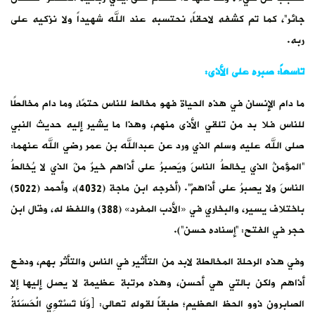
جائر”، كما تم كشفه لاحقاً، نحتسبه عند الله شهيداً ولا نزكيه على
ربه.
تاسعاً: صبره على الأذى:
ما دام الإنسان في هذه الحياة فهو مخالط للناس حتمًا، وما دام مخالطًا
للناس فلا بد من تلقي الأذى منهم، وهذا ما يشير إليه حديث النبي
صلى الله عليه وسلم الذي ورد عن عبدالله بن عمر رضي الله عنهما:
“المؤمنُ الذي يخالطُ الناسَ ويَصبرُ على أذاهم خيرٌ منَ الذي لا يُخالطُ
الناسَ ولا يصبرُ على أذاهمْ”. (أخرجه ابن ماجة (4032)، وأحمد (5022)
باختلاف يسير، والبخاري في «الأدب المفرد» (388) واللفظ له، وقال ابن
حجر في الفتح: “إسناده حسن”).
وفي هذه الرحلة المخالطة لابد من التأثير في الناس والتأثر بهم، ودفع
أذاهم ولكن بالتي هي أحسن، وهذه مرتبة عظيمة لا يصل إليها إلا
الصابرون ذوو الحظ العظيم؛ طبقاً لقوله تعالى: ﴿وَلَا تَسْتَوِي الْحَسَنَةُ