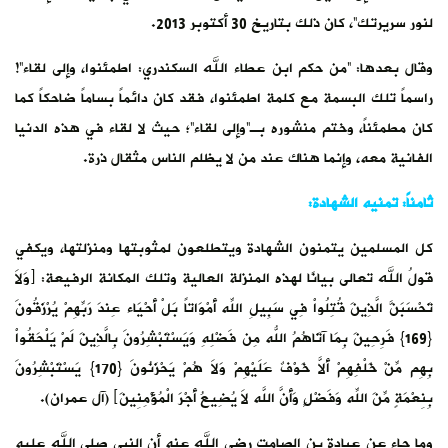
لنور سريرتك”، كان ذلك بتاريخ 30 أكتوبر 2013.
وقال بعدها: “من حكم ابن عطاء الله السكندري: اطمئنوا، وإلى لقاء”!
راسماً تلك البسمة مع كلمة اطمئنوا، فقد كان دائماً بساماً ضاحكاً كما
كان مطمئناً، وختم منشوره بـ”وإلى لقاء”؛ حيث لا لقاء في هذه الدنيا
الفانية معه، وإنما هناك عند من لا يظلم الناس مثقال ذرة.
ثامناً: تمنيه الشهادة:
كل المسلمين يتمنون الشهادة ويتطلعون لمثوبتها ومنزلتها، ويكفي
قولُ الله تعالى بيانًا لهذه المنزلة العالية وتلك المكانة الرفيعة: ﴿وَلاَ
تَحْسَبَنَّ الَّذِينَ قُتِلُواْ فِي سَبِيلِ اللّهِ أَمْوَاتاً بَلْ أَحْيَاء عِندَ رَبِّهِمْ يُرْزَقُونَ
{169} فَرِحِينَ بِمَا آتَاهُمُ اللّهُ مِن فَضْلِهِ وَيَسْتَبْشِرُونَ بِالَّذِينَ لَمْ يَلْحَقُواْ
بِهِم مِّنْ خَلْفِهِمْ أَلاَّ خَوْفٌ عَلَيْهِمْ وَلاَ هُمْ يَحْزَنُونَ {170} يَسْتَبْشِرُونَ
بِنِعْمَةٍ مِّنَ اللّهِ وَفَضْلٍ وَأَنَّ اللّهَ لاَ يُضِيعُ أَجْرَ الْمُؤْمِنِينَ﴾ (آل عمران).
وما جاء عن عبادة بن الصامت رضي الله عنه أن النبي صلى الله عليه