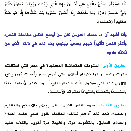
وَلَا السَّيِّئَةُ ادْفَعْ بِالَّتِي هِيَ أَحْسَنُ فَإِذَا الَّذِي بَيْنَكَ وَبَيْنَهُ عَدَاوَةٌ كَأَنَّهُ
وَلِيٌّ حَمِيمٌ {34} وَمَا يُلَقَّاهَا إِلَّا الَّذِينَ صَبَرُوا وَمَا يُلَقَّاهَا إِلَّا ذُو حَظٍّ
عَظِيمٍ﴾ (فصلت).
وأنا أشهد أن د. عصام العريان كان من أوسع الناس مخالطة للناس،
وأكثر الناس تأثيراً فيهم وسعياً بينهم، وقد ناله في ذلك الأذى من
ثلاثة طرق:
الطريق الأولى:
الحكومات المتعاقبة المستبدة في مصر التي اعتقلته
فترات متعددة كما ذكرناه أعلاه، حتى أفرج عنه بأحداث ثورة يناير
2011م، فقد لقي –رحمه الله وتقبله شهيداً- من هذه الأنظمة عنتًا
وتضييقًا وتعذيبًا وانتهاكًا لحقوقه الأساسية.
الطريق الثانية:
عموم الناس الذين سعى بينهم بالإصلاح والتعليم
والدعوة، فقد ناله أذاهم كذلك؛ تحقيقاً لقول النبي عليه الصلاة
والسلام السابق، بالتشويه مرة، والغيبة مرة أخرى، والكذب عليه