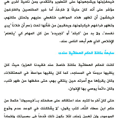
فيحفزونها ويشجعونها على التطوير والتقدم، ومن ناحية أخرى هي
مؤشر على أنه كان مليئاً لا فارغاً، أما غير المخلصين والفارغون
فيخشون أن تظهر هذه المواهب فتغطي عليهم وتحتل مكانهم،
وتظهر فراغهم فيكبتونها، ويحقرون من شأنها تحت زعم أن فلاناً “يرى
نفسه”، ولا بد من “كبته” أو “تجريده” من كل المهام كي “يتعلم”
الإخلاص الذي هم أبعد الناس عنه.
سابعاً: مكانة الحكم العطائية عنده:
كانت للحكم العطائية مكانة خاصة عند فقيدنا العزيز؛ حيث كان
يلقيها دروسًا في المساجد، كما كان يلقيها مواعظَ في المعتقلات،
وكان يقرؤها مع أسرته حين يلتقي بهم، حتى حفظها عن ظهر قلب،
وكان دائماً يوصي بها الإخوان.
حتى كان آخر ما كتبه عند اعتقاله على صفحته بـ”فيسبوك” حكمة من
حكم ابن عطاء الله، كتب يقول: “لا يشككنك في الوعد عدم وقوع
الموعود، وإن تعين زمنه، لئلا يكون ذلك قدحاً في بصيرتك وإخماداً