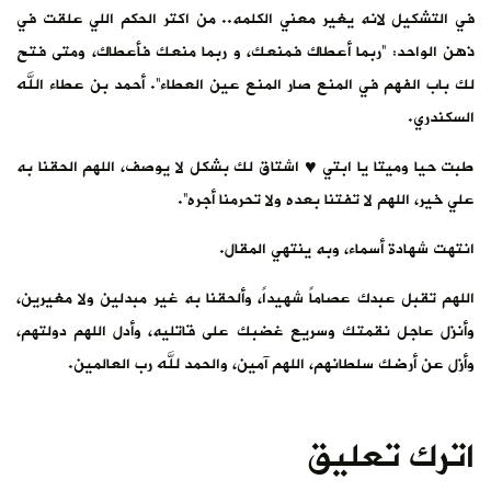
في التشكيل لانه يغير معني الكلمه.. من اكتر الحكم اللي علقت في
ذهن الواحد: “ربما أعطاك فمنعك، و ربما منعك فأعطاك، ومتى فتح
لك باب الفهم في المنع صار المنع عين العطاء”. أحمد بن عطاء الله
السكندري.
طبت حيا وميتا يا ابتي ♥️ اشتاق لك بشكل لا يوصف، اللهم الحقنا به
علي خير، اللهم لا تفتنا بعده ولا تحرمنا أجره”.
انتهت شهادة أسماء، وبه ينتهي المقال.
اللهم تقبل عبدك عصاماً شهيداً، وألحقنا به غير مبدلين ولا مغيرين،
وأنزل عاجل نقمتك وسريع غضبك على قاتليه، وأدل اللهم دولتهم،
وأزل عن أرضك سلطانهم، اللهم آمين، والحمد لله رب العالمين.
اترك تعليق