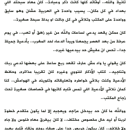
تانية والله.. أوقاته كلها كانت ذكر وعبادة.. كان معاه سبحته اللي
بعداد في كل مكان.. يسيب واحدة في العربية عشان وهو سايق
وواحدة على المكتب وتلاقي في كل جاكت او بدلة سبحة صغيرة..
كان ممكن يقعد يدعي لساعات والله من غير زهق أو تعب.. في يوم
عرفة من بعد العصر يجمعنا ويبدأ الدعاء لحد المغرب.. بأدعية جميلة
جدا.. تحس ان مفيش حد بيدعيها غيره..
كان يقولي يا واد مش عارف تقعد ربع ساعة على بعضها تدعي ربك
وتناجيه.. كتاب الأذكار للنووي وغيره كان تقريبا مذاكره، وحافظ
الأدعية وكنت بلاقي خواطره وتعليقاته وتلوينه في الهوامش.. كنا
كمان نلاقي الأدعية اللي تمس قلبه كاتبها في قصاصات صغيرة تحت
زجاج المكتب..
ووالله ما كان حد بيدخل مزاجه ويعجبه إلا لما يكون متقدم خطوة
لربنا أو ليه حال مخصوص مختلف.. لا كان بيفرق معاه فلوس ولا جاه
ولا خلافه.. كان بيكون حريص جدا على صفاء روحه ونقاء قلبه بعيد