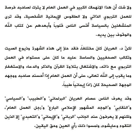
ولا شك أن هذا الانهماك الكبير في العمل العام لا يترك لصاحبه فرصة
للعمل التربوي الذاتي ولا الطقوس الإيمانية الشخصية، وقد ترى
المنشغلين بالسياسة أقسى الناس قلوباً وأبعدهم عن كتاب الله
والوقوف بين يديه.
لكنَّ د. العريان كان مختلفاً، فقد حاز إلى هذه الشهرة وذيوع الصيت
وتكالب الصحفيين والساسة عليه ما كان على مستواه في العمل
التربوي مع ذاته، والاشتغال بتلاوة القرآن والذكر والدعاء والاستغفار
وما يقرب إلى الله تعالى، على أن العمل العام إذا أحسنه صاحبه ووجهه
الوجهة الصحيحة كان زادًا إيمانياً طيباً.
وقد يعرف الناس عصام العريان “البرلماني” و”الطبيب” و”السياسي”
و”النقابي” و”الوجه المشهور الإعلامي البارع” و”رجل العمل العام”،
ولكنهم لا يعرفون عنه الجانب “الرباني” و”الإيماني” و”التعبدي” إلا الذين
التقوه وعايشوه، ولمسوا ذلك رأي العين وحق اليقين.