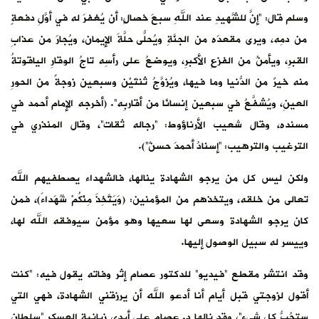
وسلم قال: “إنَّ للشَّهيدِ عند اللهِ سبعَ خصالٍ: أن يُغفرَ له في أوَّلِ دفعةٍ
من دمِه، ويرى مقعدَه من الجنَّةِ ويُحلّى حُلَّةَ الإيمان، ويُجارَ من عذابِ
القبرِ، ويأمنُ من الفزعِ الأكبرِ، ويوضعُ على رأسِه تاجُ الوقارِ الياقوتةُ
منه خيرٌ من الدُّنيا وما فيها، ويُزوَّجُ ثنتَيْن وسبعين زوجةً من الحورِ
العينِ، ويُشفَّعُ في سبعين إنسانًا من أقاربِه”. (أخرجه الإمام أحمد في
مسنده، وقال شعيب الأرناؤوط: “رجاله ثقات”، وقال المنذري في
الترغيب والترهيب: “إسنادُ أحمدَ حسنٌ”).
ولكن ليس كل من يرجو الشهادة ينالها، فالشهداء يصطفيهم الله
تعالى من خلقه، ويتخذهم من المؤمنين: (وَيَتَّخِذَ مِنْكُمْ شُهَداءَ)، فمن
كان يرجو الشهادة وسعى لها سعيها وهو مؤمن سيوفقه الله لها،
وييسر له سبيل الوصول إليها.
وقد انتشر مقطع “فيديو” للدكتور عصام إثر وفاته يقول فيه: “كنت
أقول لزوجتي قبل أيام أنا أدعو الله أن يرزقني الشهادة، فهي التي
ستجُبُّ كل شيء”، وقد نالها د. عصام على أيدي زبانية العسكر “سلطان