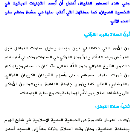
وفي هذه السطور القليلة، أحاول أن أرصد التجليات الربانية في
شخصية العريان، كما عرفتها، التي أكتب عنها في عشرة معالم على
النحو الآتي:
أولاً: الصلاة بالورد القرآني:
من الأمور التي حكاها لي حين وجدته يطيل صلوات النوافل قبل
الفرائض وبعدها: أنه يقرأ ورده القرآني في الصلوات، وذكر لي أنه تعلم
ذلك من الشيخ الغزالي رحمه الله تعالى، وقد كان د. عصام وجيله كله
من ثمرات علماء عصرهم وعلى رأسهم الشيخان الكبيران الغزالي،
والقرضاوي، اللذان كانا يزوران جامعة القاهرة وغيرهما من الأماكن
التي يغشاها الطلاب وينظَّم لهما ملتقيات مع طلبة الجامعات.
ثانياً: صلاة النوفل:
زرت د. العريان ذات مرة في الجمعية الطبية الإسلامية في شارع الهرم
بمنطقة الطالبية، وحان وقت الصلاة، ونزلنا معاً إلى المسجد أسفل