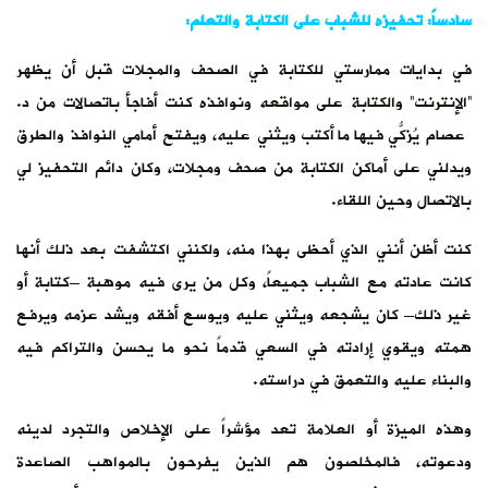
سادساً: تحفيزه للشباب على الكتابة والتعلم:
في بدايات ممارستي للكتابة في الصحف والمجلات قبل أن يظهر
“الإنترنت” والكتابة على مواقعه ونوافذه كنت أفاجأ باتصالات من د.
عصام يُزكّي فيها ما أكتب ويُثني عليه، ويفتح أمامي النوافذ والطرق
ويدلني على أماكن الكتابة من صحف ومجلات، وكان دائم التحفيز لي
بالاتصال وحين اللقاء.
كنت أظن أنني الذي أحظى بهذا منه، ولكنني اكتشفت بعد ذلك أنها
كانت عادته مع الشباب جميعاً، وكل من يرى فيه موهبة –كتابة أو
غير ذلك– كان يشجعه ويثني عليه ويوسع أفقه ويشد عزمه ويرفع
همته ويقوي إرادته في السعي قدماً نحو ما يحسن والتراكم فيه
والبناء عليه والتعمق في دراسته.
وهذه الميزة أو العلامة تعد مؤشراً على الإخلاص والتجرد لدينه
ودعوته، فالمخلصون هم الذين يفرحون بالمواهب الصاعدة