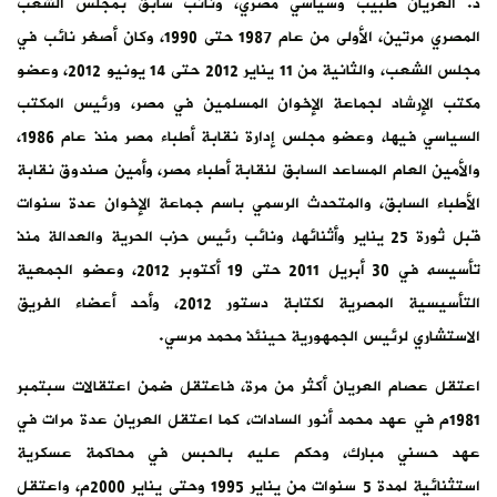
د. العريان طبيب وسياسي مصري، ونائب سابق بمجلس الشعب
المصري مرتين، الأولى من عام 1987 حتى 1990، وكان أصغر نائب في
مجلس الشعب، والثانية من 11 يناير 2012 حتى 14 يونيو 2012، وعضو
مكتب الإرشاد لجماعة الإخوان المسلمين في مصر، ورئيس المكتب
السياسي فيها، وعضو مجلس إدارة نقابة أطباء مصر منذ عام 1986،
والأمين العام المساعد السابق لنقابة أطباء مصر، وأمين صندوق نقابة
الأطباء السابق، والمتحدث الرسمي باسم جماعة الإخوان عدة سنوات
قبل ثورة 25 يناير وأثنائها، ونائب رئيس حزب الحرية والعدالة منذ
تأسيسه في 30 أبريل 2011 حتى 19 أكتوبر 2012، وعضو الجمعية
التأسيسية المصرية لكتابة دستور 2012، وأحد أعضاء الفريق
الاستشاري لرئيس الجمهورية حينئذ محمد مرسي.
اعتقل عصام العريان أكثر من مرة، فاعتقل ضمن اعتقالات سبتمبر
1981م في عهد محمد أنور السادات، كما اعتقل العريان عدة مرات في
عهد حسني مبارك، وحكم عليه بالحبس في محاكمة عسكرية
استثنائية لمدة 5 سنوات من يناير 1995 وحتى يناير 2000م، واعتقل