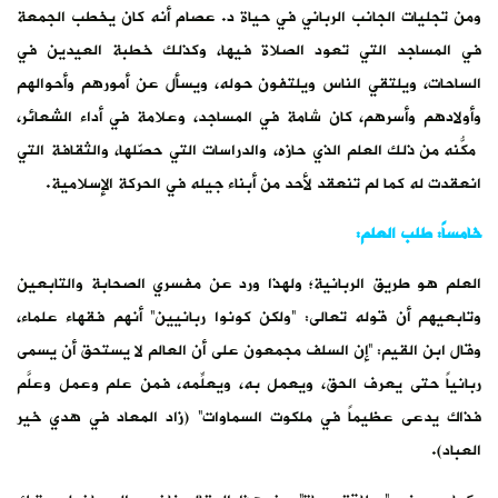
ومن تجليات الجانب الرباني في حياة د. عصام أنه كان يخطب الجمعة
في المساجد التي تعود الصلاة فيها، وكذلك خطبة العيدين في
الساحات، ويلتقي الناس ويلتفون حوله، ويسأل عن أمورهم وأحوالهم
وأولادهم وأسرهم، كان شامة في المساجد، وعلامة في أداء الشعائر،
مكّنه من ذلك العلمُ الذي حازه، والدراسات التي حصّلها، والثقافة التي
انعقدت له كما لم تنعقد لأحد من أبناء جيله في الحركة الإسلامية.
خامساً: طلب العلم:
العلم هو طريق الربانية؛ ولهذا ورد عن مفسري الصحابة والتابعين
وتابعيهم أن قوله تعالى: “ولكن كونوا ربانيين” أنهم فقهاء علماء،
وقال ابن القيم: “إن السلف مجمعون على أن العالم لا يستحق أن يسمى
ربانياً حتى يعرف الحق، ويعمل به، ويعلِّمه، فمن علم وعمل وعلَّم
فذاك يدعى عظيماً في ملكوت السماوات” (زاد المعاد في هدي خير
العباد).