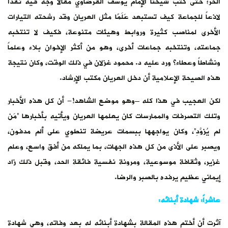
الحر؛ حتى كتب شيخنا الإمام يوسف القرضاوي مقالاً وجه فيه نقداً
لاذعاً للجماعة كيف تستبعد عَلَمًا مثل العريان وقد رشحته التيارات
الأخرى لمناصب كثيرة وروابط وهيئات متنوعة، فكيف لا تنتخبه
جماعته، وتنتخبه جماعات أخرى، وهو من أكثر الإخوان بلاء وعلماً
ونشاطاً وعطاء؟ ورد عليه د. محمود غزلان في ذلك الوقت، وكان نتيجة
هذه الصيحة الإعلامية أن دخل العريان مكتب الإرشاد.
لكن العجيب في هذا كله –وهو موضع الشاهد!- أن كل هذه الأخبار
وتلك التصرفات والممارسات كان يعلمها العريان ويأتيه بأخبارها “مَن
لم يُزوَّدِ”، وكان يواجهها ببسمات عريضة تنطوي على ألم مدفون،
ويصبر على الأذى من كل هذه الجهات، بما يملكه من أفق واسع، وعلم
غزير، وثقافة موسوعية، ومرونة نفسية فائقة الحد، وقبل ذلك زاد
إيماني عظيم يرفده بالصبر والرضا.
عاشراً: شهادة أبنائه:
آثرت أن أختم هذه المقالة بشهادة أبنائه له بعد وفاته، وهي شهادة