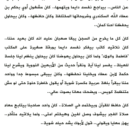
عن الناس.. بيراجع نفسه دايما ويتهمها.. كان مشغول أوي بحكم بن
عطاء الله السكندري وشروحاتها المختلفة وكان حافظها.. وكان بيحاول
يحفظنا احنا كمان..
كان كل ما يخرج من السجن يبقا صعبان عليه انه كان بعيد عننا..
كان نلاقيه كاتب بيفكر نفسه دايما بورقة صغيرة على المكتب
“فاطمة والولاد” ولما كان بيحاول يعوضنا كان بيحاول ينظم لينا جلسة
للعيلة.. يفسر لينا آية ونقرأ حديث من الأربعين النووية ويشرح لينا
حكمة لابن عطاء ويخلينا نحفظها.. وكان بيبقى مبسوط جدا وواحد
مننا بيقرأ بلغة عربية مكسرة شوية أو يقول خاطرة حلوة حتى لو مش
متنظمة كويس.. ويضحك معانا بصوت عالي..
كان حافظ للقرآن وبيختمه في الصلاة.. كان واحد صاحبنا بيتابع معاه
صلاة الفجر بيشوف وصل لفين وهيختم امتى.. ولما يلاقيه متأخر..
يهزر معايا ويقولي.. قول لأبوك يشد حيله شوية..