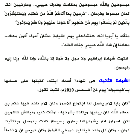
مبسوطين والله مبسوطين بمقامك وقدرك حبيبي.. وعارفيين انك
كمان مبسوط وفرحان.. “فَرِحِينَ بِمَا آتَاهُمُ اللَّهُ مِن فَضْلِهِ وَيَسْتَبْشِرُونَ
بِالَّذِينَ لَمْ يَلْحَقُوا بِهِم مِّنْ خَلْفِهِمْ أَلَّا خَوْفٌ عَلَيْهِمْ وَلَا هُمْ يَحْزَنُونَ”
متأكد يا أبويا انك هتشفعلي يوم القيامة عشان أعرف أكون معاك..
معادنا إن شاء الله حبيبي جنات الخلد”.
انتهت شهادة إبراهيم ولا حول ولا قوة إلا بالله، وإنا لله وإنا إليه
راجعون.
الشهادة الثانية:
هي شهادة أسماء ابنته، كتبتها على حسابها
بـ”فيسبوك” يوم 24 أغسطس 2020م، كتبت تقول:
“كان بابا لازم يعمل لنا اجتماع للاسرة وكان لازم ناخد فيها حكم بن
عطاء الله كان بيحبها ويتلذذ بشرحها.. اوقات كتير منبقاش فاهمين
لكن اصراره انه يشرحهالنا بطرق بسيطة كانت بتوصل وبتتثبت
كمان.. وكان كل واحد فينا ليه دور في القراءة وكان حريص ان لا نخطأ