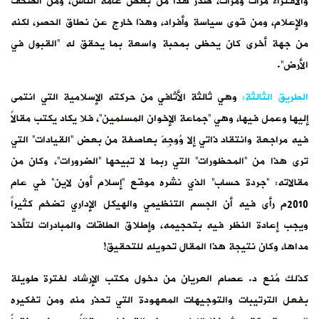
والافتراء مرات ومرات، صدر هذا من بعض عامة الناس، ومن الصحف
والإعلام، ومن قوى سياسة وأفراد، وهذا خارج عن نطاق الحصر، لكنه
من جهة أخرى كان يحظى بمحبة واسعة بما يحقق له “القبول في
الأرض”.
الطريق الثالثة:
وهي ثالثة الأثافي من حركته الإسلامية التي انتمى
إليها وعمل فيها، وهي “جماعة الإخوان المسلمين”، فلا يكاد يكتب مقالاً
فيه مراجعة وانتقاد ذاتي إلا وُوجِهَ بعاصفة من بعض “القيادات” التي
ترى هذا من “المحظورات” التي ربما لا تبيحها “الضرورات”، وكان من
مقالاته: “جردة حساب” الذي نشره موقع “إسلام أون لاين” في عام
2010م رأى فيه أن الجسم التنظيمي والهيكل الإداري تضخم كثيراً
ويجب إعادة النظر فيه بتحجيمه، وإطلاق الطاقات والمبادرات لتأخذ
مداها، وكان نتيجة هذا المقال تحويله للتحقيق!
كذلك مُنع د. عصام العريان من دخول مكتب الإرشاد لفترة طويلة
بفعل الترتيبات والتوجيهات المعهودة التي تحذر منه ومن تفكيره