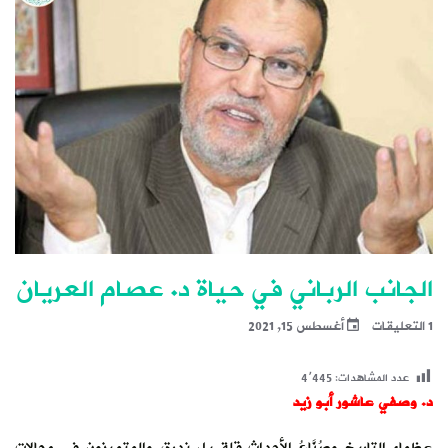
الجانب الرباني في حياة د. عصام العريان
1 التعليقات
أغسطس 15, 2021
عدد المشاهدات:
4٬445
د. وصفي عاشور أبو زيد
عظماء التاريخ وصُنَّاعُ الأحداث قلة بل ندرة، والمتميزون في مجالات