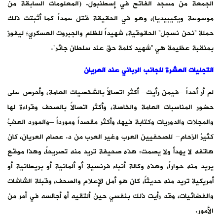
الجمعة من مسجد الفاتح في إسطنبول. (المعلومات السابقة من
موسوعة ويكيبيديا)، وهو في الحقيقة قتل عمداً كما أثبتت ذلك
حملة “نحن نسجل” الحقوقية، شهيداً للظلم والجبروت العسكري؛ ليفوز
بمنقبة عظيمة هي “شهيد كلمة حق عند سلطان جائر”.
التجليات العشرة للجانب الرباني عند العريان
لم أر أحداً –فيمن رأيت– أكثر اتصالاً بالشخصيات العامة، وأحرص على
حضور المناسبات العامة والخاصة، وأكثر اتصالاً بالصحف وقراءة لها
والمجلات والدوريات وكتابة فيها، وأكثر مقصداً ومورداً –والمورد العذبُ
كثيرُ الزحام- للصحفيين العرب وغير العرب من د. عصام العريان، كان
هاتفه لا يهدأ ولا يصمت: هذه صحيفة تريد منه تصريحاً، وهذا موقع
يريد منه حواراً، وهذه وكالة أنباء فرنسية أو ألمانية أو بريطانية أو
أمريكية تريد منه حديثاً، كان هو أمل الإعلام والصحف، وقبلة الشاشات
والفضائيات، وقد رأيت ذلك بنفسي حين ألتقيه أو أجالسه في أمر من
الأمور.