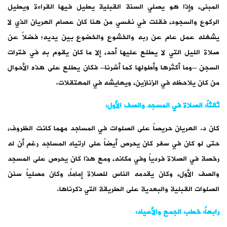
المبنى، وإذا هو يصلي السنة القبلية يطيل فيها القراءة ويطيل
الركوع والسجود، فقلت في نفسي من هنا كان عصام العريان الذي لا
يشغله عمل عام عن ربه والخشوع والخضوع بين يديه؛ فضلاً عن
صلاة الليل التي لا يطلع عليها أحد، إلا ما كان يقوم به في فترات
السجن –وما أكثرها وأطولها كما أشرنا– فكان يطلع على هذه الأحوال
من كان يلاحظه في الزنازين، ويعايشه في المعتقلات.
ثالثاً: الصلاة في المسجد والصف الأول:
كان د. العريان حريصاً على الصلوات في المساجد مهما كانت الظروف،
حتى لو كان في سفر كان يحرص أيضاً على ارتياد المساجد رغم أن له
رخصة في الصلاة فردياً وفي مكانه، ومع هذا كان يحرص على المسجد
والصف الأول، وكان يقدمه الناس للصلاة إماماً، وكان مصلياً سنن
الصلوات القبلية والبعدية على الطريقة التي ذكرناها.
رابعاً: خطب الجمع والأعياد: