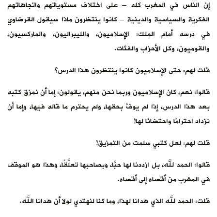
إن الناس في المغرب كله – على اختلاف مستوياتهم واتجاهاتهم
الفكرية والسياسية والدينية – كانوا ينتظرون ماذا سيقول القرضاوي
في درسه أمام الملك: الإسلاميون، والليبراليون، والماركسيون،
والقوميون، وكل الأحزاب والفئات.
قلت لهم: حتى الإسلاميون كانوا ينتظرون هذا الدرس؟
قالوا: نعم، كان الإسلاميون وربما نحن منهم، يقولون: إما أن نمزق كتبه
بعد هذا الدرس، إذا لم يوفَّ بحقها، ولم يحترم ما قاله فيها، وإما أن
نزداد احترامًا واحتضانًا لها!
قلت لهم: لعل كتبي سلمت من التمزيق!
قالوا: الحمد لله، بل ازددنا لها حبًّا، وبصاحبها تعلُّقًا، وهذا هو الموقف
في المغرب من أقصاه إلى أقصاه.
قلت: الحمد لله الذي هدانا لهذا، وما كنا لنهتدي لولا أن هدانا الله.