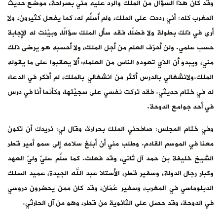
وقد كان هذا السؤال من الملك والرد عليه مني بصراحة، موضع حديث
المغرب كله: أني رددت على الملك، ولم أُسلِّم له، كما يفعل كثيرون، ولا
أرى في ذلك بطولة ولا فضلًا، فقد سأل الملك سؤالًا، وبيَّنت له الإجابة
حسب علمي. ولن أحرّف العلم من أجل الملك، ولا أحسبه هو يرضى ذلك
مني، ويبدو أن الذي تعوده الناس من العلماء: ألا يعقبوا على ما يقوله
الملك.ولانشغالي بالدرس أكثر من انشغالي بالملك، لم أفكر في الدعاء
له في ختام حديثي. فقد تركت نفسي على سجيَّتها، وكأنما أنا في درس
في أحد جوامع الدوحة.
وفي ختام المجلس: صافحني الملك بحرارة، وقال لي: نريدك أن تكون
معنا في الموسم القادم. وطلب مني أن أبلغ سلامه إلى سمو أمير قطر
الشيخ خليفة بن حمد آل ثاني، وقد فعلت. كما سلَّم عليّ وليّ العهد
وكبار رجال الدولة، وسفير قطر، الأستاذ عبد الله الجيدة، عميد السلك
الدبلوماسي في المغرب، وسفير عُمَان، وقد كان ممن يحضرون دروسي
في الدوحة، وقد حصل على الثانوية من قطر، وهو من آل الحارثي.