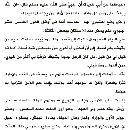
وغيرهما عن أبي هريرة: أن النبيَّ صلى الله عليه وسلم قال: «إن الله
يبعث على رأس كل مائة سنة لهذه الأمة: من يجدد لها دينها»
والذي رجّح اختياري لهذا الحديث: أننا في أوائل القرن الخامس عشر
الهجري، فلم يمض منه إلا سنتان وبعض الثالثة.
وفي الليلة المعهودة، ذهبت إلى قصر الملك، وحيَّيته وسلَّمت عليه من
وقوف، ولم أضطر إلى أن أنحني، أو أخرج عن طبيعتي قيد أنملة، كما قد
قيل لي من قبل. بل كان الرجل ودودًا بشوشًا مُرحَّبًا بي أكثر من غيري،
ممن ألقوا دروسًا قبلي.
وقد استمعت إلى بعضهم، فوجدتُ منهم من يسرف في الثناء والإطراء
نثرًا وشعرًا، ولكن لم يلزمهم أحد بذلك، وإنما هم الذين التزموا به
طوْعًا.
جلست على الكرسي وجلس الجميع – ومنهم الملك نفسه – على
الأرض، وقد حضر ولي العهد – وهو الآن الملك محمد السادس – وحضر
الوزير الأول والوزراء وكبار رجال الدولة، وقادة الجيش، وسفراء الدول
الإسلامية، وكبار العلماء ووجهاء البلد. وكان سفير قطر في ذلك الوقت