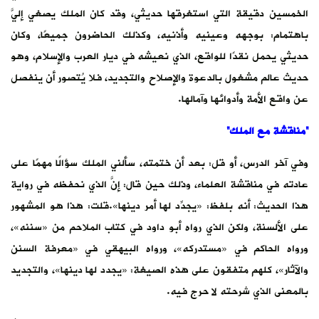
الخمسين دقيقة التي استغرقها حديثي، وقد كان الملك يصغي إليَّ
باهتمام: بوجهه وعينيه وأذنيه، وكذلك الحاضرون جميعًا، وكان
حديثي يحمل نقدًا للواقع، الذي نعيشه في ديار العرب والإسلام، وهو
حديث عالم مشغول بالدعوة والإصلاح والتجديد، فلا يُتصور أن ينفصل
عن واقع الأمة وأدوائها وآمالها.
“مناقشة مع الملك”
وفي آخر الدرس، أو قل: بعد أن ختمته، سألني الملك سؤالًا مهمًا على
عادته في مناقشة العلماء، وذلك حين قال: إنَّ الذي نحفظه في رواية
هذا الحديث: أنه بلفظ: «يجدِّد لها أمر دينها».قلت: هذا هو المشهور
على الألسنة، ولكن الذي رواه أبو داود في كتاب الملاحم من «سننه»،
ورواه الحاكم في «مستدركه»، ورواه البيهقي في «معرفة السنن
والآثار»، كلهم متفقون على هذه الصيغة: «يجدد لها دينها»، والتجديد
بالمعنى الذي شرحته لا حرج فيه.