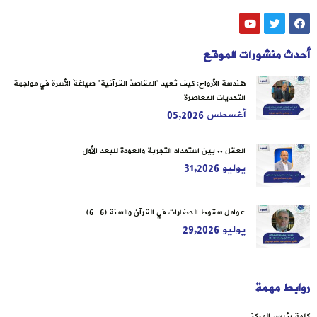
أحدث منشورات الموقع
هندسة الأرواح: كيف تُعيد “المقاصدُ القرآنية” صياغةَ الأسرة في مواجهة
التحديات المعاصرة
أغسطس 05,2026
العقل .. بين استمداد التجربة والعودة للبعد الأول
يوليو 31,2026
عوامل سقوط الحضارات في القرآن والسنة (6-6)
يوليو 29,2026
روابط مهمة
كلمة رئيس المركز