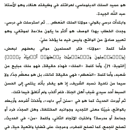
هو عميد السلك الدبلوماسي، لعراقته في وظيفته هناك، وهو الأستاذ
عبد الله الجيدة.
وابتدأت درسي بقولي: مولانا الملك المُعظم… ثم استرسلت في درسي.
وجدت الخطاب بهذا الوصف هو أكثر ما يكون ملاءمة لموقفي، وهو
تعبير صادق عن الواقع، وليس فيه ما يؤخذ عليَّ.
فأما كلمة «مولانا» فكر المسلمين موالي بعضهم لبعض،
{وَٱلۡمُؤۡمِنُونَ وَٱلۡمُؤۡمِنَٰتُ بَعۡضُهُمۡ أَوۡلِيَآءُ بَعۡضٖ}
[التوبة: 71]، وأما كلمة «الملك» فهذه حقيقة، فهو ملك مبايع من
شعبه، وأما كلمة «المُعظم» فهي حقيقة كذلك، بل هو معظَّم جدًّا، ولا
سيما من ناحية نسبه الشريف، إذ هو يفخر بأنه ينتمي إلى الحسن
السبط أحد سيدي شباب أهل الجنة. فلم أكذب ولم أنافق فيما قلت.
ثم أوردت الحديث كما هو في «سنن أبي داود»، وأخذتُ أشرحه وأربطه
بالواقع، مُبيِّنًا معنى التجديد وجوانبه المختلفة، وهل المجدَّد فرد أو
جماعة أو مدرسة؟ واخترت الاتجاه الثاني، وكلمة «من» في الحديث،
تصلح للجمع، كما تصلح للمفرد، وعرجت على قضايا واقعية حية، في