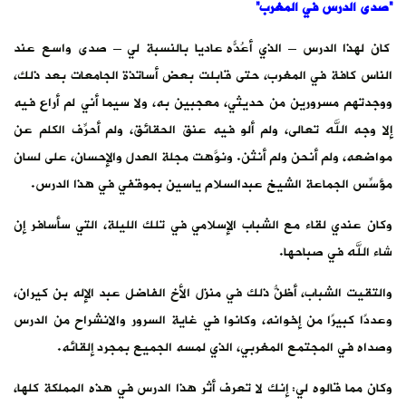
“صدى الدرس في المغرب”
كان لهذا الدرس – الذي أعُدّه عاديًا بالنسبة لي – صدى واسع عند
الناس كافة في المغرب، حتى قابلت بعض أساتذة الجامعات بعد ذلك،
ووجدتهم مسرورين من حديثي، معجبين به، ولا سيما أني لم أراع فيه
إلا وجه الله تعالى، ولم ألو فيه عنق الحقائق، ولم أحرِّف الكلم عن
مواضعه، ولم أنحن ولم أنثن. ونوَّهت مجلة العدل والإحسان، على لسان
مؤسِّس الجماعة الشيخ عبدالسلام ياسين بموقفي في هذا الدرس.
وكان عندي لقاء مع الشباب الإسلامي في تلك الليلة، التي سأسافر إن
شاء الله في صباحها.
والتقيت الشباب، أظنُّ ذلك في منزل الأخ الفاضل عبد الإله بن كيران،
وعددًا كبيرًا من إخوانه، وكانوا في غاية السرور والانشراح من الدرس
وصداه في المجتمع المغربي، الذي لمسه الجميع بمجرد إلقائه.
وكان مما قالوه لي: إنك لا تعرف أثر هذا الدرس في هذه المملكة كلها،