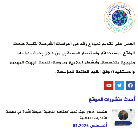
العمل على تقديم نموذج رائد في الدراسات الشرعية لتلبية حاجات
الواقع ومستجداته واستبصار المستقبل من خلال بحوث ودراسات
منهجية متخصصة، وأنشطة إعلامية مدروسة؛ لخدمة الجهات المهتمة
والمستفيدة؛ وفق القيم الحاكمة للمؤسسة.
أحدث منشورات الموقع
هندسة الأرواح: كيف تُعيد “المقاصدُ القرآنية” صياغةَ الأسرة في مواجهة
التحديات المعاصرة
أغسطس 05,2026