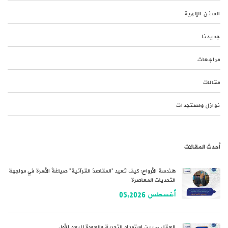
السنن الإلهية
جديدنا
مراجعات
مقالات
نوازل ومستجدات
أحدث المقالات
هندسة الأرواح: كيف تُعيد “المقاصدُ القرآنية” صياغةَ الأسرة في مواجهة
التحديات المعاصرة
أغسطس 05,2026
العقل .. بين استمداد التجربة والعودة للبعد الأول