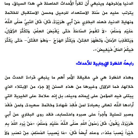
الدنيا وزخرفها، وينبغي أن تقرأ الأحداث الحاصلة في هذا السياق، وما
يترتب عليه من سُنة الاستعداد للرحيل وحسن الاستقبال للخاتمة
ونهاية الدنيا، فعند البخاري عَنْ أَبِي هُرَيْرَةَ، قَالَ: قَالَ النَّبِيُّ صَلَّى اللهُ
عَلَيْهِ وَسَلَّمَ: «لاَ تَقُومُ السَّاعَةُ حَتَّى يُقْبَضَ العِلْمُ، وَتَكْثُرَ الزَّلاَزِلُ،
وَيَتَقَارَبَ الزَّمَانُ، وَتَظْهَرَ الفِتَنُ، وَيَكْثُرَ الهَرْجُ -وَهُوَ القَتْلُ- حَتَّى يَكْثُرَ
فِيكُمُ المَالُ فَيَفِيضَ».
رابعاً: النظرة الإيجابية للأحداث:
وهذه النظرة هي في حقيقة الأمر أهم ما ينبغي قراءة الحدث من
خلالها، فما الزلازل وغيرها من هذه السنن إلا جزء من الابتلاء الذي
يبتلى فيه المؤمن على إيمانه ودينه، بل إنه علامة على الخيرية التي
أرادها الله تعالى بعبادة لمن فُقِدَ شهادة وخاتمة سعيدة، ولمن فَقَدَ
وصبر تسلية وأجراً على صبره واحتسابه، فقد روى البخاري عن أبي
هُرَيْرَةَ، يَقُولُ: قَالَ رَسُولُ اللَّهِ صَلَّى اللهُ عَلَيْهِ وَسَلَّمَ: «مَنْ يُرِدِ اللَّهُ بِهِ
خَيْراً يُصِبْ مِنْهُ»، وعنه أيضاً قَالَ: «مَا يُصِيبُ المُسْلِمَ، مِنْ نَصَبٍ وَلاَ