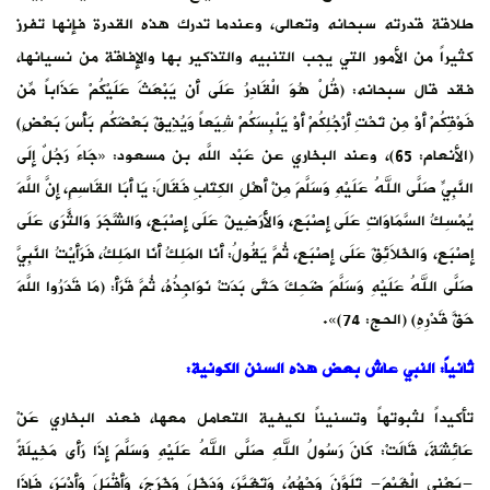
طلاقة قدرته سبحانه وتعالى، وعندما تدرك هذه القدرة فإنها تفرز
كثيراً من الأمور التي يجب التنبيه والتذكير بها والإفاقة من نسيانها،
فقد قال سبحانه: (قُلْ هُوَ الْقَادِرُ عَلَى أَن يَبْعَثَ عَلَيْكُمْ عَذَاباً مِّن
فَوْقِكُمْ أَوْ مِن تَحْتِ أَرْجُلِكُمْ أَوْ يَلْبِسَكُمْ شِيَعاً وَيُذِيقَ بَعْضَكُم بَأْسَ بَعْضٍ)
(الأنعام: 65)، وعند البخاري عن عَبْد اللَّه بن مسعود: «جَاءَ رَجُلٌ إِلَى
النَّبِيِّ صَلَّى اللهُ عَلَيْهِ وَسَلَّمَ مِنْ أَهْلِ الكِتَابِ فَقَالَ: يَا أَبَا القَاسِمِ، إِنَّ اللَّهَ
يُمْسِكُ السَّمَاوَاتِ عَلَى إِصْبَعٍ، وَالأَرَضِينَ عَلَى إِصْبَعٍ، وَالشَّجَرَ وَالثَّرَى عَلَى
إِصْبَعٍ، وَالخَلاَئِقَ عَلَى إِصْبَعٍ، ثُمَّ يَقُولُ: أَنَا المَلِكُ أَنَا المَلِكُ، فَرَأَيْتُ النَّبِيَّ
صَلَّى اللهُ عَلَيْهِ وَسَلَّمَ ضَحِكَ حَتَّى بَدَتْ نَوَاجِذُهُ، ثُمَّ قَرَأَ: (مَا قَدَرُوا اللَّهَ
حَقَّ قَدْرِهِ) (الحج: 74)».
ثانياً: النبي عاش بعض هذه السنن الكونية:
تأكيداً لثبوتهاً وتسنيناً لكيفية التعامل معها، فعند البخاري عَنْ
عَائِشَةَ، قَالَتْ: كَانَ رَسُولُ اللهِ صَلَّى اللهُ عَلَيْهِ وَسَلَّمَ إِذَا رَأَى مَخِيلَةً
-يَعْنِي الْغَيْمَ- تَلَوَّنَ وَجْهُهُ، وَتَغَيَّرَ، وَدَخَلَ وَخَرَجَ، وَأَقْبَلَ وَأَدْبَرَ، فَإِذَا