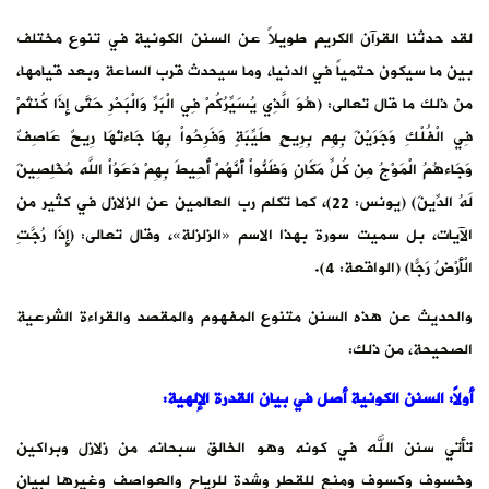
لقد حدثنا القرآن الكريم طويلاً عن السنن الكونية في تنوع مختلف
بين ما سيكون حتمياً في الدنيا، وما سيحدث قرب الساعة وبعد قيامها،
من ذلك ما قال تعالى: (هُوَ الَّذِي يُسَيِّرُكُمْ فِي الْبَرِّ وَالْبَحْرِ حَتَّى إِذَا كُنتُمْ
فِي الْفُلْكِ وَجَرَيْنَ بِهِم بِرِيحٍ طَيِّبَةٍ وَفَرِحُواْ بِهَا جَاءتْهَا رِيحٌ عَاصِفٌ
وَجَاءهُمُ الْمَوْجُ مِن كُلِّ مَكَانٍ وَظَنُّواْ أَنَّهُمْ أُحِيطَ بِهِمْ دَعَوُاْ اللّهَ مُخْلِصِينَ
لَهُ الدِّينَ) (يونس: 22)، كما تكلم رب العالمين عن الزلازل في كثير من
الآيات، بل سميت سورة بهذا الاسم «الزلزلة»، وقال تعالى: (إِذَا رُجَّتِ
الْأَرْضُ رَجّاً) (الواقعة: 4).
والحديث عن هذه السنن متنوع المفهوم والمقصد والقراءة الشرعية
الصحيحة، من ذلك:
أولاً: السنن الكونية أصل في بيان القدرة الإلهية:
تأتي سنن الله في كونه وهو الخالق سبحانه من زلازل وبراكين
وخسوف وكسوف ومنع للقطر وشدة للرياح والعواصف وغيرها لبيان