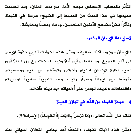
التأثر بالمصاب، الإحساس بوجع الأمة مع بعد المكان، وقد تجسدت
جميعها في هذا الحدث من المحيط إلى الخليج؛ سرعة في النجدة،
وتأثراً قضَّ مضاجع الآمنين المنعمين، ودعاء ودعماً ومعايشة.
3- إيقاظ الإيمان المخدر:
فالإيمان موجود، لكنه ضعيف، ومثل هذه الحوادث تحيي جذوة الإيمان
في قلب الجميع لمن تفطن؛ أين أنا؟ وكيف لو كنت مع من فُقد؟ أمور
تعيد نظرة الإنسان لدنياه وآخرته، وتوقفه عن غيه ومعصيته،
وتُوقظ فيه إيماناً مخدراً، وتجدد معه تغييراً عظيماً لمسيرته
واهتماماته وغايته تجعل على أولوياته ربه دينه وآخرته.
4- عودة الخوف من الله في توازن الحياة:
فلقد قال الله تعالى: (وَمَا نُرْسِلُ بِالآيَاتِ إِلاَّ تَخْوِيفاً) (الإسراء:59).
ومثل هذه الآيات تخيف، والخوف أحد جناحي التوازن الحياتي عند