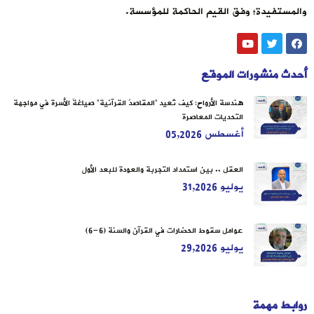
والمستفيدة؛ وفق القيم الحاكمة للمؤسسة.
أحدث منشورات الموقع
هندسة الأرواح: كيف تُعيد “المقاصدُ القرآنية” صياغةَ الأسرة في مواجهة
التحديات المعاصرة
أغسطس 05,2026
العقل .. بين استمداد التجربة والعودة للبعد الأول
يوليو 31,2026
عوامل سقوط الحضارات في القرآن والسنة (6-6)
يوليو 29,2026
روابط مهمة