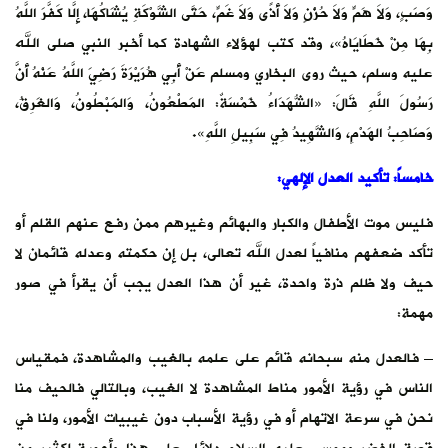
وَصَبٍ، وَلاَ هَمٍّ وَلاَ حُزْنٍ وَلاَ أَذًى وَلاَ غَمٍّ، حَتَّى الشَّوْكَةِ يُشَاكُهَا، إِلَّا كَفَّرَ اللَّهُ
بِهَا مِنْ خَطَايَاهُ»، وقد كتب لهؤلاء الشهادة كما أخبر النبي صلى الله
عليه وسلم، حيث روى البخاري ومسلم عَنْ أَبِي هُرَيْرَةَ رَضِيَ اللَّهُ عَنْهُ أَنَّ
رَسُولَ اللَّهِ قَالَ: «الشُّهَدَاءُ خَمْسَةٌ: المَطْعُونُ، وَالمَبْطُونُ، وَالغَرِقُ،
وَصَاحِبُ الهَدْمِ، وَالشَّهِيدُ فِي سَبِيلِ اللَّهِ».
خامساً: تأكيد العدل الإلهي:
فليس موت الأطفال والكبار والبهائم وغيرهم ممن رفع عنهم القلم أو
تأكد ضعفهم منافياً لعدل الله تعالى، بل إن حكمته وعدله قائمان لا
حيف ولا ظلم ذرة واحدة، غير أن هذا العدل يجب أن يقرأ في صور
مهمة:
– فالعدل منه سبحانه قائم على علمه بالغيب والمشاهدة، فمقياس
الناس في رؤية الأمور مناط المشاهدة لا الغيب، وبالتالي فالحيف منا
نحن في سرعة الاتهام أو في رؤية الأسباب دون غيبيات الأمور، ولنا في