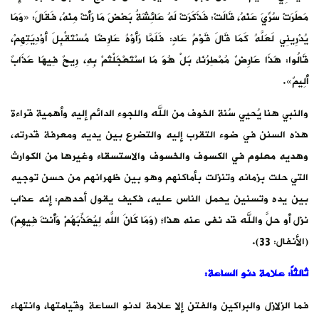
مَطَرَتْ سُرِّيَ عَنْهُ، قَالَتْ: فَذَكَرَتْ لَهُ عَائِشَةُ بَعْضَ مَا رَأَتْ مِنْهُ، فَقَالَ: «وَمَا
يُدْرِينِي لَعَلَّهُ كَمَا قَالَ قَوْمُ عَادٍ: فَلَمَّا رَأَوْهُ عَارِضًا مُسْتَقْبِلَ أَوْدِيَتِهِمْ،
قَالُوا: هَذَا عَارِضٌ مُمْطِرُنَا، بَلْ هُوَ مَا اسْتَعْجَلْتُمْ بِهِ، رِيحٌ فِيهَا عَذَابٌ
أَلِيمٌ».
والنبي هنا يُحيي سُنة الخوف من الله واللجوء الدائم إليه وأهمية قراءة
هذه السنن في ضوء التقرب إليه والتضرع بين يديه ومعرفة قدرته،
وهديه معلوم في الكسوف والخسوف والاستسقاء وغيرها من الكوارث
التي حلت بزمانه وتنزلت بأماكنهم وهو بين ظهرانهم من حسن توجيه
بين يده وتسنين يحمل الناس عليه، فكيف يقول أحدهم: إنه عذاب
نزل أو حلَّ والله قد نفى عنه هذا؛ (وَمَا كَانَ اللّهُ لِيُعَذِّبَهُمْ وَأَنتَ فِيهِمْ)
(الأنفال: 33).
ثالثاً: علامة دنو الساعة:
فما الزلازل والبراكين والفتن إلا علامة لدنو الساعة وقيامتها، وانتهاء