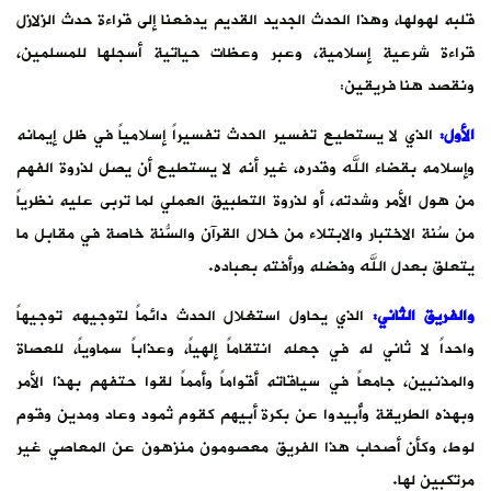
قلبه لهولها، وهذا الحدث الجديد القديم يدفعنا إلى قراءة حدث الزلازل
قراءة شرعية إسلامية، وعبر وعظات حياتية أسجلها للمسلمين،
ونقصد هنا فريقين:
الأول:
الذي لا يستطيع تفسير الحدث تفسيراً إسلامياً في ظل إيمانه
وإسلامه بقضاء الله وقدره، غير أنه لا يستطيع أن يصل لذروة الفهم
من هول الأمر وشدته، أو لذروة التطبيق العملي لما تربى عليه نظرياً
من سُنة الاختبار والابتلاء من خلال القرآن والسُّنة خاصة في مقابل ما
يتعلق بعدل الله وفضله ورأفته بعباده.
والفريق الثاني:
الذي يحاول استغلال الحدث دائماً لتوجيهه توجيهاً
واحداً لا ثاني له في جعله انتقاماً إلهياً، وعذاباً سماوياً، للعصاة
والمذنبين، جامعاً في سياقاته أقواماً وأمماً لقوا حتفهم بهذا الأمر
وبهذه الطريقة وأُبيدوا عن بكرة أبيهم كقوم ثمود وعاد ومدين وقوم
لوط، وكأن أصحاب هذا الفريق معصومون منزهون عن المعاصي غير
مرتكبين لها.