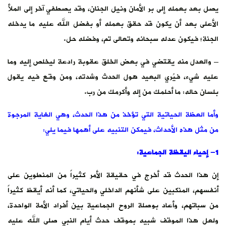
يصل بعد بعمله إلى بر الأمان ونيل الجنان، وقد يصطفي آخر إلى الملأ
الأعلى بعد أن يكون قد حقق بعمله أو بفضل الله عليه ما يدخله
الجنة؛ فيكون عدله سبحانه وتعالى تم، وفضله حل.
– والعدل منه يقتضي في بعض الخلق عقوبة رادعة ليخلص إليه وما
عليه شيء، فيُري البعيد هول الحدث وشدته، ومن وقع فيه يقول
بلسان حاله: ما أحلمك من إله وأكرمك من رب.
وأما العظة الحياتية التي تؤخذ من هذا الحدث، وهي الغاية المرجوة
من مثل هذه الأحداث، فيمكن التنبيه على أهمها فيما يلي:
1- إحياء اليقظة الجماعية:
إن هذا الحدث قد أخرج في حقيقة الأمر كثيراً من المنطوين على
أنفسهم، المنكبين على شأنهم الداخلي والحياتي، كما أنه أيقظ كثيراً
من سباتهم، وأعاد بوصلة الروح الجماعية بين أفراد الأمة الواحدة،
ولعل هذا الموقف شبيه بموقف حدث أيام النبي صلى الله عليه