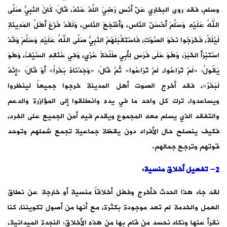
وسلم، فقد روى البخاري عَنْ أَنَسٍ رَضِيَ اللَّهُ عَنْهُ، قَالَ: كَانَ النَّبِيُّ صَلَّى
اللهُ عَلَيْه وَسَلَّمَ أَحْسَنَ النَّاسِ، وَأَشْجَعَ النَّاسِ، وَلَقَدْ فَزِعَ أَهْلُ المَدِينَةِ
لَيْلَةً، فَخَرَجُوا نَحْوَ الصَّوْتِ، فَاسْتَقْبَلَهُمُ النَّبِيُّ صَلَّى اللهُ عَلَيْهِ وَسَلَّمَ وَقَدْ
اسْتَبْرَأَ الخَبَرَ، وَهُوَ عَلَى فَرَسٍ لِأَبِي طَلْحَةَ عُرْيٍ، وَفِي عُنُقِهِ السَّيْفُ، وَهُوَ
يَقُولُ: «لَمْ تُرَاعُوا، لَمْ تُرَاعُوا» ثُمَّ قَالَ: «وَجَدْنَاهُ بَحْراً» أَوْ قَالَ: «إِنَّهُ
لَبَحْرٌ»، فقد أخرج الصوت أهل المدينة خرجوا جميعاً لينظروا
ويساعدوا، ترك كل واحد ما في يده وانطلقوا إلى المؤازرة والدعم
والتفقد الذي يسلم معه المجموع ويقدم فيه أمن الجميع على الفرد،
فكيف ينصلح حال الأفراد دون يقظة جماعية تجمع شملهم وتوحد
قوتهم وترجع جمالهم.
2- تفعيل أخلاق منسية:
لقد جاء هذا الحدث فأخرج وفعّل أخلاقاً منسية أو خارجة عن نطاق
العمل والخدمة لم تعد موجودة بكثرة، مع أنها من أصول تكويننا، كنا
نقرأ عنها ونكاد نحسد من قام بها من هذه الأخلاق: النجدة الميدانية،