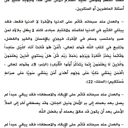
قصة الخضر وموسى عليه السلام دلائل على هذا وأجوبة لكثير من
أسئلة الحاضرين أو المنكرين.
– والعدل منه سبحانه قائم على الدنيا والآخرة لا الدنيا فقط، فقد
يبتلي الكثير في الدنيا لحكمته ولاختبار عباده، لكنه لا يظل بلاؤه لمن
صبر واحتسب وسلم في الآخرة، فيجزي بالإحسان والخير والفضل،
وتتبع في كتاب الله قوله تعالى: (أَمَّنْ هُوَ قَانِتٌ آنَاء اللَّيْلِ سَاجِداً
وَقَائِماً يَحْذَرُ الْآخِرَةَ وَيَرْجُو رَحْمَةَ رَبِّهِ قُلْ هَلْ يَسْتَوِي الَّذِينَ يَعْلَمُونَ
وَالَّذِينَ لَا يَعْلَمُونَ إِنَّمَا يَتَذَكَّرُ أُوْلُوا الْأَلْبَابِ) (الزمر: 9)، وقوله تعالى :
(أَفَمَن يَمْشِي مُكِبّاً عَلَى وَجْهِهِ أَهْدَى أَمَّن يَمْشِي سَوِيّاً عَلَى صِرَاطٍ
مُّسْتَقِيمٍ) (الملك: 22).
– والعدل منه سبحانه قائم على الإبقاء والاصطفاء؛ فقد يبقي عبداً لم
يصل بعد بعمله إلى بر الأمان ونيل الجنان، وقد يصطفي آخر إلى الملأ
الأعلى بعد أن يكون قد حقق بعمله أو بفضل الله
– والعدل منه سبحانه قائم على الإبقاء والاصطفاء؛ فقد يبقي عبداً لم