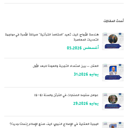
أحدث المقالات
هندسة الأرواح: كيف تُعيد “المقاصدُ القرآنية” صياغةَ الأسرة في مواجهة
التحديات المعاصرة
أغسطس 05,2026
العقل .. بين استمداد التجربة والعودة للبعد الأول
يوليو 31,2026
عوامل سقوط الحضارات في القرآن والسنة (6-6)
يوليو 29,2026
الهجرة العقلية في الإصلاح النبوي: كيف صنع الإسلام إنسانًا جديدًا؟