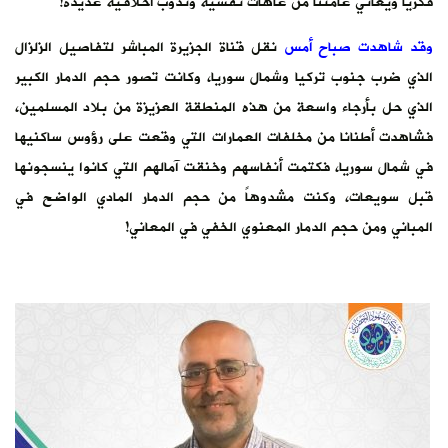
فكريا ويعاني عامتنا من عاهات نفسية وندوب أخلاقية عديدة!
وقد شاهدت صباح أمس
نقل قناة الجزيرة المباشر لتفاصيل الزلزال
الذي ضرب جنوب تركيا وشمال سوريا، وكانت تصور حجم الدمار الكبير
الذي حل بأرجاء واسعة من هذه المنطقة العزيزة من بلاد المسلمين،
فشاهدت أطنانا من مخلفات العمارات التي وقعت على رؤوس ساكنيها
في شمال سوريا، فكتمت أنفاسهم وخنقت آمالهم التي كانوا ينسجونها
قبل سويعات، وكنت مشدوهاً من حجم الدمار المادي الواضح في
المباني ومن حجم الدمار المعنوي الخفي في المعاني!