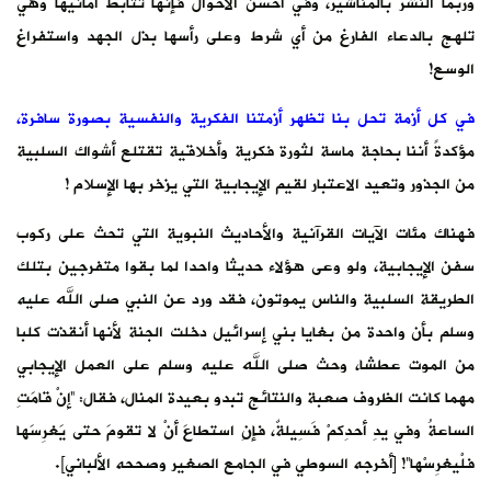
وربما النشر بالمناشير، وفي أحسن الأحوال فإنها تتأبط أمانيها وهي
تلهج بالدعاء الفارغ من أي شرط وعلى رأسها بذل الجهد واستفراغ
الوسع!
في كل أزمة تحل بنا تظهر أزمتنا الفكرية والنفسية بصورة سافرة،
مؤكدةً أننا بحاجة ماسة لثورة فكرية وأخلاقية تقتلع أشواك السلبية
من الجذور وتعيد الاعتبار لقيم الإيجابية التي يزخر بها الإسلام !
فهناك مئات الآيات القرآنية والأحاديث النبوية التي تحث على ركوب
سفن الإيجابية، ولو وعى هؤلاء حديثا واحدا لما بقوا متفرجين بتلك
الطريقة السلبية والناس يموتون، فقد ورد عن النبي صلى الله عليه
وسلم بأن واحدة من بغايا بني إسرائيل دخلت الجنة لأنها أنقذت كلبا
من الموت عطشا، وحث صلى الله عليه وسلم على العمل الإيجابي
مهما كانت الظروف صعبة والنتائج تبدو بعيدة المنال، فقال: “إنْ قامَتِ
الساعةُ وفي يدِ أحدِكمْ فَسِيلةٌ، فإنِ استطاعَ أنْ لا تقومَ حتى يَغرِسَها
فلْيغرِسْها”! [أخرجه السوطي في الجامع الصغير وصححه الألباني].