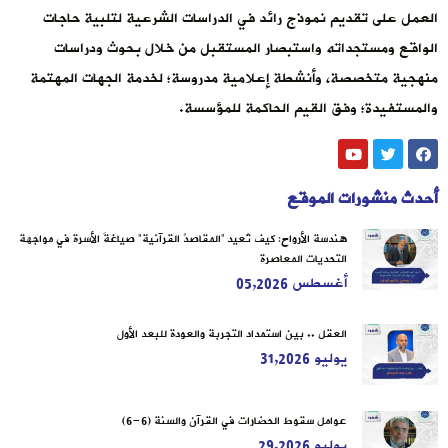
العمل على تقديم نموذج رائد في الدراسات الشرعية لتلبية حاجات
الواقع ومستجداته واستبصار المستقبل من خلال بحوث ودراسات
منهجية متخصصة، وأنشطة إعلامية مدروسة؛ لخدمة الجهات المهتمة
والمستفيدة؛ وفق القيم الحاكمة للمؤسسة.
أحدث منشورات الموقع
هندسة الأرواح: كيف تُعيد “المقاصدُ القرآنية” صياغةَ الأسرة في مواجهة
التحديات المعاصرة
أغسطس 05,2026
العقل .. بين استمداد التجربة والعودة للبعد الأول
يوليو 31,2026
عوامل سقوط الحضارات في القرآن والسنة (6-6)
يوليو 29,2026