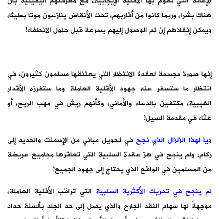
الإغاثة التي تقوم بها الأقلية الإيجابية، مع معرفتهم اليقينية بأن
هناك بشرا، وربما كانوا من أقاربهم، تحت الأنقاض ينازعون موتا بطيئا،
ويمكن إنقاذهم إن تم الوصول إليهم بسرعة قبل حلول الانطفاء!
إنها صورة مجسمة لعقدة الانتظار التي يعتنقها مسلمون كثيرون، في
انتظار ما ستسفر عنه جهود الأقلية العاملة وما ستفرزه الأقدار
الغيبية، مكتفين بالدعاء والأماني، وكأنهم ريش في مهب الريح، أو
غثاء في مقدمة السيل!
ويا لهذا الزلزال الذي نجح
في تحويل مباني من الإسمنت والحديد إلى
ركام، ولم ينجح في هزّ عقدة السلبية التي تعاقرها مجاميع عريضة
من المسلمين في الواقع الذي يحتاج إلى جهود الجميع!
لم ينجح في تحريك الأكثرية السلبية
التي تراقب الأقلية العاملة،
موجهةً لها سهام النقد الجارح والذي يصل إلى حد الجلد بألسنة حداد