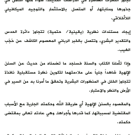
تجاوز الثغرات الظاهرة في الدراسات الحديثة؛ سواء منها الكامن في
جذورها ومنابتها، أو المتصل بالاستثمار والتوجيه الميكافيلي
اللاأخلاقي.
إيجاد مستندات نظرية (يقينية/ حتمية) تتجاوز دائرة الحدس
والتقدير البشري، وتتصل بالخبر الرباني المعصوم الكاشف عن حُجُب
الغيب.
وإذا تأملنا الكتاب والسنة فسنجد ما تضمناه من حديث عن السنن
الإلهية شاهداً جلياً على ملاءمتهما لتكوين نظرة مستقبلية نافذة
تتجاوز الخلل في المنظورات البشرية وتحقق ما أمرنا به من السير في
الأرض والنظر والاعتبار.
والمقصود بالسنن الإلهية أي طريقة الله وحكمته الجارية مع الأسباب
المقتضية لمسبباتها، كما قدرها وأجراها، وهي عادته تعالى بمقتضى
حكمته.