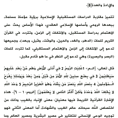
والإرادة والعدة[8].
تتميز مقاربة الدراسات المستقبلية الإسلامية برؤية مؤمنة مسلمة،
ببعدها الروحي وأساسها الإسلامي العقدي، فهذا الأساس يحث على
الاهتمام بدراسة المستقبل، والالتفات إلى الزمن، وتتردد في القرآن
الكريم كلمات (الدهر، والغد، والحين، والوقت، وقبل، وبعد)، وجميعها
تدعو إلى الالتفات إلى الزمن والاهتمام المستقبلي، كما تتردد كلمات
(البصر والبصيرة) وهي تدعو إلى النظر في ما هو قادم مقبل.
قال تعالى: {الـم» 1غُلِبَتِ الرُّومُ 2 فِي أَدْنَى الأَرْضِ وَهُم مِّنْ بَعْدِ غَلَبِهِمْ
سَيَغْلِبُونَ 3 فِي بِضْعِ سِنِينَ لِلَّهِ الأَمْرُ مِن قَبْلُ وَمِنْ بَعْدُ وَيَوْمَئِذٍ يَفْرَحُ
الْـمُؤْمِنُونَ 4 بِنَصْرِ اللَّهِ يَنصُرُ مَن يَشَاءُ وَهُوَ الْعَزِيزُ الرَّحِيمُ 5 وَعْدَ اللَّهِ
لا يُخْلِفُ اللَّهُ وَعْدَهُ وَلَكِنَّ أَكْثَرَ النَّاسِ لا يَعْلَمُونَ} [الروم: ١ – ٦]. هذه
الإشارة القرآنية الكريمة فيها معنيان: معنى الإنباء بالغيب وذلك من
اختصاص الله سبحانه عالم الغيب والشهادة، أما المعنى الثاني فهو
توجيه الوعي الإنساني للتفكير في مصير البشرية ومصير العالم وما