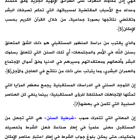
فهي إذن محاولة التعرف على الطرائق الإلهية الجارية وفق حكمته
وعدله مع الأسباب المقتضية لمسبباتها، التي تحكم تصرفات البشر
وتقتضي نتائجها بصورة جماعية، من خلال القرآن الكريم بحسب
الإمكان[5].
والذي يقترب من دراسة المنظور المستقبلي هو ذلك الشق المتعلق
بسنن الله في الأمم والمجتمعات؛ أي تلك السنن التي تتعلق بسلوك
البشر وأفعالهم ومعتقداتهم وسيرهم في الدنيا وفق أحوال الاجتماع
والعمران البشري، وما يترتب على ذلك من نتائج في العاجل والآجل[6].
إن التوجه السنني في الدراسات المستقبلية يجمع معظم المزايا التي
تمثلها الاتجاهات المختلفة للرؤى المستقبلية؛ بينما ينفي كل العناصر
السلبية التي تكمن في بعضها[7].
إن المعاني التي تتحرك صوب
«شرطية السنن»
هي التي تجعل من
المستقبل معنى علمياً في إطار صناعة فعل الشرط وتحصيله
وتمكينه، حتى يمكن بلوغ جواب الشرط في إطار اعتبار عناصر الإمكان