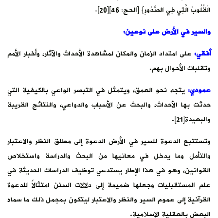
الْقُلُوبُ الَّتِي فِي الصُّدُورِ} [الحج: 46][20].
والسير في الأرض على نوعين
:
أفقي:
على امتداد الزمان والمكان لمشاهدة الأحداث والآثار، وأخبار الأمم
وتقلبات الأحوال بهم.
عمودي:
يتجه نحو العمق، ويتمثل في التبصر الواعي بالكيفية التي
حدثت بها الأحداث، والبحث عن الأسباب والدواعي، والنتائج القريبة
والبعيدة[21].
وتستتبع الدعوة للسير في الأرض الدعوة إلى مطلق النظر والاعتبار
والتأمل وما يدخل في معانيها من البحث والدراسة واستخلاص
القوانين، وهو في هذا الإطار يستدعي توظيف الدراسات الحديثة في
علم المستقبليات وجعلها ضميمة إلى دلالات السنن امتثالاً للدعوة
القرآنية إلى عموم السير والنظر والاعتبار ليتكون بمجمل ذلك ما سماه
البعض بالعقلية الإسلامية.