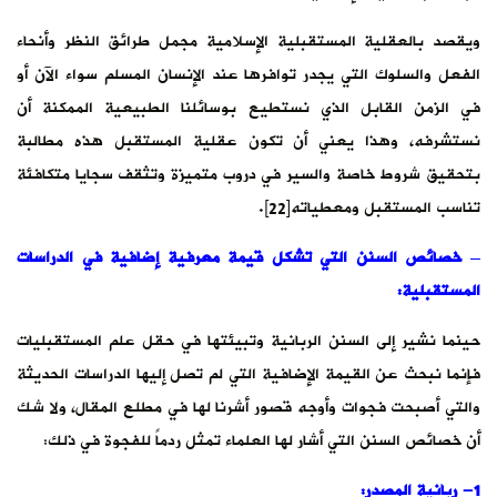
ويقصد بالعقلية المستقبلية الإسلامية مجمل طرائق النظر وأنحاء
الفعل والسلوك التي يجدر توافرها عند الإنسان المسلم سواء الآن أو
في الزمن القابل الذي نستطيع بوسائلنا الطبيعية الممكنة أن
نستشرفه، وهذا يعني أن تكون عقلية المستقبل هذه مطالبة
بتحقيق شروط خاصة والسير في دروب متميزة وتثقف سجايا متكافئة
تناسب المستقبل ومعطياته[22].
–
خصائص السنن التي تشكل قيمة معرفية إضافية في الدراسات
المستقبلية
:
حينما نشير إلى السنن الربانية وتبيئتها في حقل علم المستقبليات
فإنما نبحث عن القيمة الإضافية التي لم تصل إليها الدراسات الحديثة
والتي أصبحت فجوات وأوجه قصور أشرنا لها في مطلع المقال، ولا شك
أن خصائص السنن التي أشار لها العلماء تمثل ردماً للفجوة في ذلك:
1- ربانية المصدر: