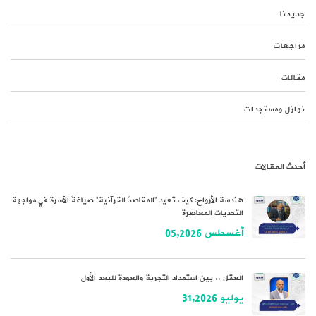
جديدنا
مراجعات
مقالات
نوازل ومستجدات
أحدث المقالات
هندسة الأرواح: كيف تُعيد “المقاصدُ القرآنية” صياغةَ الأسرة في مواجهة
التحديات المعاصرة
أغسطس 05,2026
العقل .. بين استمداد التجربة والعودة للبعد الأول
يوليو 31,2026