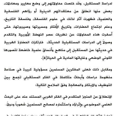
لدراسة المستقبل. وقد خلصت محاولاتهم إلى وضع معايير ومعادلات،
بعض منها انطلق من معتقداتهم الدينية أو رؤاهم الفلسفية
والعلمية، فظهرت آثار لذلك في علوم الفلسفة، وفلسفة التاريخ،
وعلم اجتماع الحضارات، وتاريخ الأفكار ومسيرتها وصيرورتها، حتى
أسفرت هذه المحاولات عن نظريات عصر النهضة الأوربية والتقدم
وصولاً إلى الدراسات المستقبلية الحديثة، فارتكزت الحضارة الغربية
في حديثها عن المستقبل إلى مناهج وأنساق علمية خاضعة لتصورها
الكوني الوضعي وغاياتها المادية في الحياة[4].
ومقابل ذلك فعلى المفكرين المسلمين مسؤولية كبيرة في صناعة
منظومة دراسات وأبحاث متكاملة في الفكر المستقبلي تجمع بين
التوظيف والابتكار والمعالجة وفق الملامح التالية:
الانطلاق من المنجز المتقدم في الفكر الغربي المستند منه على البحث
العلمي الموضوعي وإثراؤه واستثماره لمصالح المسلمين شعوباً ودولاً.