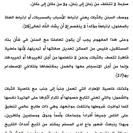
صارمة لا تتخلف من زمان إلى زمان، ولا من مكان إلى مكان.
ووصف السنن بالثبات يعني ارتباط الأسباب بالمسببات، أو ارتباط العلة
بالمعلول، ارتباطاً مؤكداً لا ينفصم إلا أن يشاء الله تعالى[26].
وعلى هذا المفهوم يجب أن يكون تعاملنا مع السنن في شأن بناء
المستقبل، فليس من الممكن تعديل صفاتها أو تبديلها، لأنها ماضية
قاهرة تتصف بالثبات، ونحن لا نتعلمها من أجل تغييرها أو تحييدها،
وإنما من أجل الانسجام معها والعمل بمقتضاها ولتلافي الاصطدام
بها[27].
وكذلك خاصية الاطراد التي تعمل جنباً إلى جنب مع خاصية الثبات
والشمول؛ والتي تعني تتابع حصولها أو تكرار آثارها على الوتيرة نفسها
كلما توافرت شروطها وانتفت موانعها، وهي ذات طابع عالمي تنطبق
على الناس جميعاً أفراداً وجماعات وأمماً ودولاً، ومسلمين وكافرين،
وبهذا ينبعث شعور واع لدى المسلم يمكنه من تتبع أحداث التاريخ