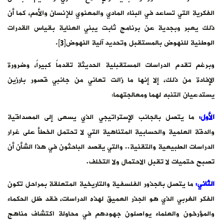
الفكرية التي تساعد في البناء المادي والمعنوي للإنسان والأمم، كما أن
ذلك يعبر وبجدية عن برنامج ثابت يبني العناية بقياس القدرات
الوطنية للنهوض بالمستقبل وتحديد آلية النهوض[3].
وبرغم تقدم الدراسات المستقبلية الحديثة تقدماً كبيراً، وضرورة
الإفادة من ذلك، إلا إنها ما زالت تعاني من جانبي قصور بارزين
يستدعيان التنبه لهما ومعالجتهما:
الأول:
ما يتصل بالجانب الإستراتيجي الذي يسعى إلى المصداقية
والدقة العلمية والحسابية المتناهية التي لا تحتمل الخطأ على غرار
الدراسات الطبيعية والتقنية.. والتي يقصد الباحثون في هذا الشأن أن
تصبح حتميات لا تقبل الاحتمال ولا التخلف.
الثاني:
ما يتصل بالجذور الفلسفية والتاريخية المتعلقة بمراحل تكون
الفكر الغربي الذي هو الجذر العميق لهذه الدراسات، فقد ظل الحكماء
والمؤرخون والعلماء يواصلون جهودهم في محاولة اكتشاف مناهج