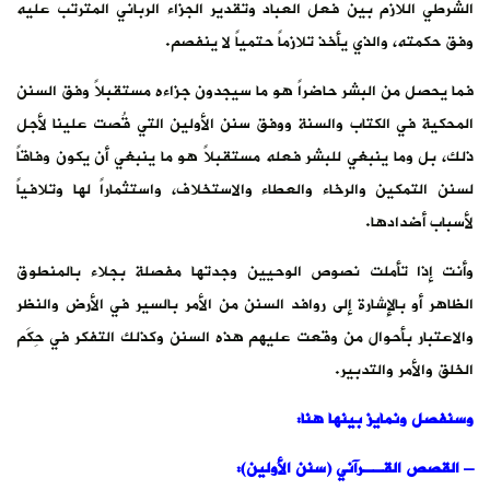
الشرطي اللازم بين فعل العباد وتقدير الجزاء الرباني المترتب عليه
وفق حكمته، والذي يأخذ تلازماً حتمياً لا ينفصم.
فما يحصل من البشر حاضراً هو ما سيجدون جزاءه مستقبلاً وفق السنن
المحكية في الكتاب والسنة ووفق سنن الأولين التي قُصت علينا لأجل
ذلك، بل وما ينبغي للبشر فعله مستقبلاً هو ما ينبغي أن يكون وفاقاً
لسنن التمكين والرخاء والعطاء والاستخلاف، واستثماراً لها وتلافياً
لأسباب أضدادها.
وأنت إذا تأملت نصوص الوحيين وجدتها مفصلة بجلاء بالمنطوق
الظاهر أو بالإشارة إلى روافد السنن من الأمر بالسير في الأرض والنظر
والاعتبار بأحوال من وقعت عليهم هذه السنن وكذلك التفكر في حِكَم
الخلق والأمر والتدبير.
وسنفصل ونمايز بينها هنا
:
–
القصص القــرآني (سنن الأولين)
: