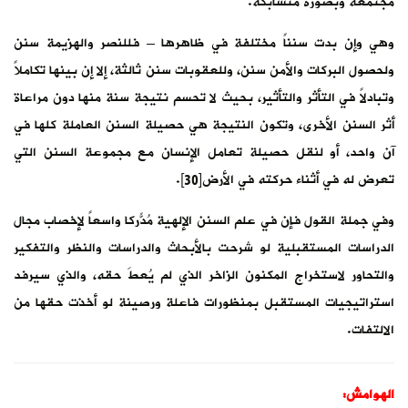
مجتمعة وبصورة متشابكة.
وهي وإن بدت سنناً مختلفة في ظاهرها – فللنصر والهزيمة سنن
ولحصول البركات والأمن سنن، وللعقوبات سنن ثالثة، إلا إن بينها تكاملاً
وتبادلاً في التأثر والتأثير، بحيث لا تحسم نتيجة سنة منها دون مراعاة
أثر السنن الأخرى، وتكون النتيجة هي حصيلة السنن العاملة كلها في
آن واحد، أو لنقل حصيلة تعامل الإنسان مع مجموعة السنن التي
تعرض له في أثناء حركته في الأرض[30].
وفي جملة القول فإن في علم السنن الإلهية مُدّركاً واسعاً لإخصاب مجال
الدراسات المستقبلية لو شرحت بالأبحاث والدراسات والنظر والتفكير
والتحاور لاستخراج المكنون الزاخر الذي لم يُعطَ حقه، والذي سيرفد
استراتيجيات المستقبل بمنظورات فاعلة ورصينة لو أخذت حقها من
الالتفات.
الهوامش: