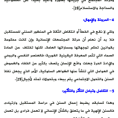
وحركة المجتمع في جريانها بصورة واعية بعيداً عن العشوائية
والسذاجة والاستسلام[28].
4-المرونة والإمهال:
ولكي لا نقع في الخطأ أو انتقاض الثقة في المنظور السنني للمستقبل
فلا بد أن نعلم أن حركة المجتمعات الإنسانية وإن كانت محكومة
بقوانين تحكم توجهاتها ومساراتها العامة، لكنها تختلف عن المادة
الصماء التي تثمر المعرفة اليقينية الفورية؛ فالعنصر النفسي والروحي
والإرادة الحرة جعلت واقع الإنسان يتصف بكثير من الخفاء والغموض
في العوامل التي تنشأ عنها الظواهر السلوكية، الأمر الذي يجعل نفاذ
السنن والتحول الاجتماعي يتم ببطء وبتحولات تمتد لأجيال[29].
5-
التكامل وتبادل التأثر والتأثير
:
وهذا كسابقه يضبط إعمال السنن في دراسة المستقبل وارتياده،
فالسنن الإلهية في ما يتعلق بالشأن الإنساني لا تعمل فرادى بل تعمل