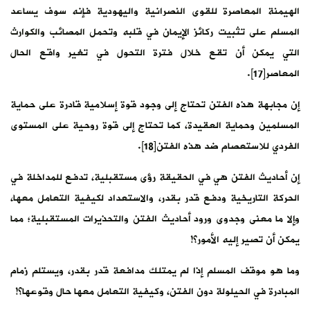
الهيمنة المعاصرة للقوى النصرانية واليهودية فإنه سوف يساعد
المسلم على تثبيت ركائز الإيمان في قلبه وتحمل المصائب والكوارث
التي يمكن أن تقع خلال فترة التحول في تغير واقع الحال
المعاصر[17].
إن مجابهة هذه الفتن تحتاج إلى وجود قوة إسلامية قادرة على حماية
المسلمين وحماية العقيدة، كما تحتاج إلى قوة روحية على المستوى
الفردي للاستعصام ضد هذه الفتن[18].
إن أحاديث الفتن هي في الحقيقة رؤى مستقبلية، تدفع للمداخلة في
الحركة التاريخية ودفع قدر بقدر، والاستعداد لكيفية التعامل معها،
وإلا ما معنى وجدوى ورود أحاديث الفتن والتحذيرات المستقبلية؛ مما
يمكن أن تصير إليه الأمور؟!
وما هو موقف المسلم إذا لم يمتلك مدافعة قدر بقدر، ويستلم زمام
المبادرة في الحيلولة دون الفتن، وكيفية التعامل معها حال وقوعها؟!