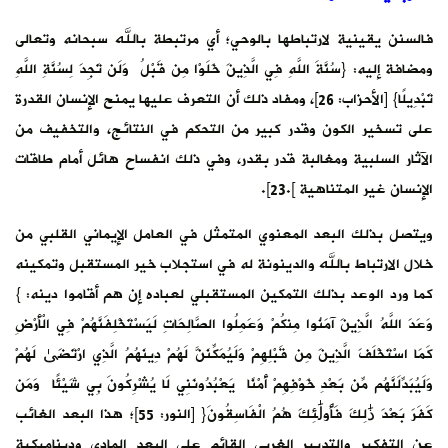
فالسنن يقينية لارتباطها بالوحي؛ أي مرتبطة بالله سبحانه وتعالى
ومضافة إليه: {سُنَّةَ اللَّهِ فِي الَّذِينَ خَلَوْا مِن قَبْلُ وَلَن تَجِدَ لِسُنَّةِ اللَّهِ
تَبْدِيلًا} [الأحزاب: 26]، ومفاد ذلك أن التعرف عليها يمنح الإنسان القدرة
على تسخير الكون وقدر كبير من التحكم في النتائج، والتخفيف من
الآثار السلبية ومغالبة قدر بقدر، وفي ذلك انفساح هائل أمام طاقات
الإنسان غير المتناهية ].23].
ويتصل بذلك البعد المعنوي المتمثل في العامل الإيماني القلبي من
خلال الارتباط بالله والدينونة له في استجلاب خير المستقبل وتمكينه
كما ورد الوعد بذلك التمكين المستقبلي لعباده إن هم أقاموا دينه: }
وَعَدَ اللَّهُ الَّذِينَ آمَنُوا مِنكُمْ وَعَمِلُوا الصَّالِحَاتِ لَيَسْتَخْلِفَنَّهُمْ فِي الْأَرْضِ
كَمَا اسْتَخْلَفَ الَّذِينَ مِن قَبْلِهِمْ وَلَيُمَكِّنَنَّ لَهُمْ دِينَهُمُ الَّذِي ارْتَضَىٰ لَهُمْ
وَلَيُبَدِّلَنَّهُم مِّن بَعْدِ خَوْفِهِمْ أَمْنًا يَعْبُدُونَنِي لَا يُشْرِكُونَ بِي شَيْئًا وَمَن
كَفَرَ بَعْدَ ذَٰلِكَ فَأُولَٰئِكَ هُمُ الْفَاسِقُونَ{ [النور: 55]؛ هذا البعد الغائب
عن التفكير والتدبير الغربي القائم على البعد المادي وديناميكية