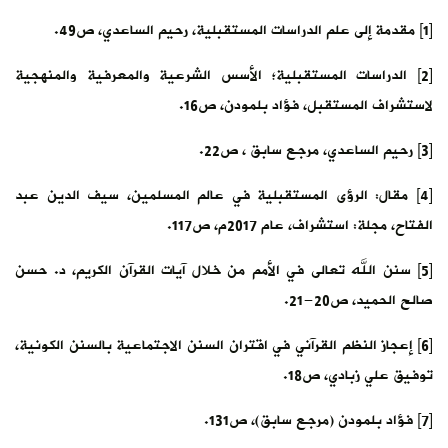
[1] مقدمة إلى علم الدراسات المستقبلية، رحيم الساعدي، ص49.
[2] الدراسات المستقبلية؛ الأسس الشرعية والمعرفية والمنهجية
لاستشراف المستقبل، فؤاد بلمودن، ص16.
[3] رحيم الساعدي، مرجع سابق ، ص22.
[4] مقال: الرؤى المستقبلية في عالم المسلمين، سيف الدين عبد
الفتاح، مجلة: استشراف، عام 2017م، ص117.
[5] سنن الله تعالى في الأمم من خلال آيات القرآن الكريم، د. حسن
صالح الحميد، ص20-21.
[6] إعجاز النظم القرآني في اقتران السنن الاجتماعية بالسنن الكونية،
توفيق علي زبادي، ص18.
[7] فؤاد بلمودن (مرجع سابق)، ص131.