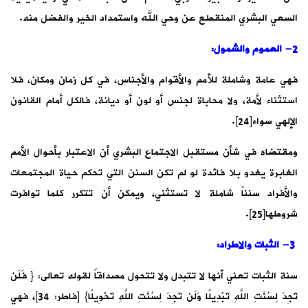
السعي البشري المنقطع عن وحي الله واستمداد الخير والفضل منه.
2- العموم والشمول
:
فهي عامة وشاملة للأمم والأقوام والأجناس، في كل زمان ومكان، فلا
استثناء لأمة، ولا محاباة لجنس أو لون أو ديانة، فالكل أمام القانون
الإلهي سواء[24].
ومقتضاه في شأن مستقبل الاجتماع البشري أن الاعتبار بأحوال الأمم
الغابرة يغدو بلا فائدة لو لم تكن السنن التي تحكم حياة المجتمعات
والأفراد سنناً شاملة لا تستثني، ويمكن أن تتكرر كلما توافرت
شروطها[25].
3-
الثبات والاطراد
:
سنة الثبات تعني أنها لا تتبدل ولا تتحول مصداقاً لقوله تعالى: { فَلَن
تَجِدَ لِسُنَّتِ اللَّهِ تَبْدِيلًا وَلَن تَجِدَ لِسُنَّتِ اللَّهِ تَحْوِيلًا} [فاطر: 34]، فهي