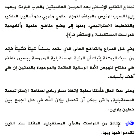
نماذج التفكير الإنساني بعد الحربين العالميتين والحرب الباردة، ويعود
إليها السبب الرئيس والمباشر لتوجه عالمي وغربي نحو أساليب التفكير
والتخطيط الاستراتيجي، ومنها إلى وضع مناهج علمية وأكاديمية
للدراسات المستقبلية والاستشراف[1].
وفي ظل الصراع والتدافع الحالي الذي يتجه يمينياً شيئاً فشيئاً فإنه
من عبث البرهنة إثبات أن الرؤية المستقبلية المدروسة ببصيرة نافذة
هي مفتاح لنهوض الأمة الرسالية الخاتمة والموعودة بالتمكين إن هي
أخذت بأسبابه.
وعلى هذا الحال فأمتنا بحاجة لاتخاذ مسار ريادي لصناعة الاستراتيجية
المستقبلية، والتي يمكن أن تحصل بإذن الله في حال الجمع بين
خطين بارزين:
الأول:
الإفادة من الدراسات والرؤى المستقبلية الماثلة عند الذين
تقدموا فيها وبها.