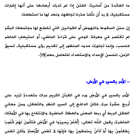
ما الفائدة من أحاديث الفتن إذا لم تدرك أبعادها على أنها إشارات
مستقبلية، لا بد أن نأخذ حذرنا تجاهها، ونعد لها ما استطعنا.
إن سنن السقوط والنهوض أو القوانين التي تخضع لها مجتمعات البشر
لم تقتصر في معرفة الوحي على قراءة الماضي، أو استيعاب الحاضر
فحسب، وإنما تجاوزت حدود المنظور إلى تقديم رؤى مستقبلية، تسبق
الزمن، لنحسن الإعداد والاستعداد للتعامل معه[19].
–
الأمر بالسير في الأرض
:
الأمر بالسير في الأرض ورد في القرآن الكريم مرات متعددة تزيد على
أربع عشرة مرة، فكان الدافع إلى السير النظر والتعقل، ومن معاني
العقل الربط أي ربط المعنى والعظة الماضية والانتفاع بها في الأوقات
الحاضرة، يقول الله تعالى: {أَفَلَمْ يَسِيرُوا فِي الأَرْضِ فَتَكُونَ لَهُمْ قُلُوبٌ
يَعْقِلُونَ بِهَا أَوْ آذَانٌ يَسْمَعُونَ بِهَا فَإنَّهَا لا تَعْمَى الأَبْصَارُ وَلَكِن تَعْمَى