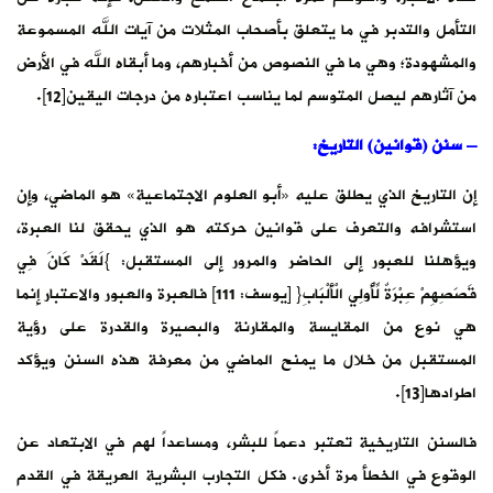
التأمل والتدبر في ما يتعلق بأصحاب المثلات من آيات الله المسموعة
والمشهودة؛ وهي ما في النصوص من أخبارهم، وما أبقاه الله في الأرض
من آثارهم ليصل المتوسم لما يناسب اعتباره من درجات اليقين[12].
– سنن (قوانين) التاريخ:
إن التاريخ الذي يطلق عليه «أبو العلوم الاجتماعية» هو الماضي، وإن
استشرافه والتعرف على قوانين حركته هو الذي يحقق لنا العبرة،
ويؤهلنا للعبور إلى الحاضر والمرور إلى المستقبل: }لَقَدْ كَانَ فِي
قَصَصِهِمْ عِبْرَةٌ لِّأُولِي الْأَلْبَابِ{ [يوسف: 111] فالعبرة والعبور والاعتبار إنما
هي نوع من المقايسة والمقارنة والبصيرة والقدرة على رؤية
المستقبل من خلال ما يمنح الماضي من معرفة هذه السنن ويؤكد
اطرادها[13].
فالسنن التاريخية تعتبر دعماً للبشر، ومساعداً لهم في الابتعاد عن
الوقوع في الخطأ مرة أخرى. فكل التجارب البشرية العريقة في القدم