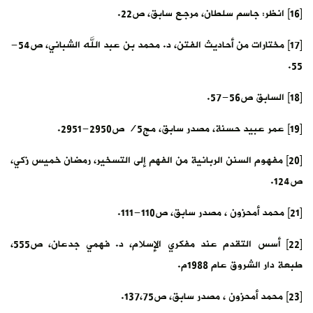
[16] انظر: جاسم سلطان، مرجع سابق، ص22.
[17] مختارات من أحاديث الفتن، د. محمد بن عبد الله الشباني، ص54-
55.
[18] السابق ص56-57.
[19] عمر عبيد حسنة، مصدر سابق، مج5/ ص2950-2951.
[20] مفهوم السنن الربانية من الفهم إلى التسخير، رمضان خميس زكي،
ص124.
[21] محمد أمحزون ، مصدر سابق، ص110-111.
[22] أسس التقدم عند مفكري الإسلام، د. فهمي جدعان، ص555،
طبعة دار الشروق عام 1988م.
[23] محمد أمحزون ، مصدر سابق، ص137،75.