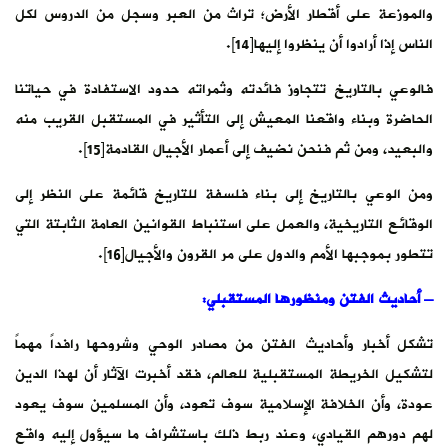
والموزعة على أقطار الأرض؛ تراث من العبر وسجل من الدروس لكل
الناس إذا أرادوا أن ينظروا إليها[14].
فالوعي بالتاريخ تتجاوز فائدته وثمراته حدود الاستفادة في حياتنا
الحاضرة وبناء واقعنا المعيش إلى التأثير في المستقبل القريب منه
والبعيد، ومن ثم فنحن نضيف إلى أعمار الأجيال القادمة[15].
ومن الوعي بالتاريخ إلى بناء فلسفة للتاريخ قائمة على النظر إلى
الوقائع التاريخية، والعمل على استنباط القوانين العامة الثابتة التي
تتطور بموجبها الأمم والدول على مر القرون والأجيال[16].
– أحاديث الفتن ومنظورها المستقبلي:
تشكل أخبار وأحاديث الفتن من مصادر الوحي وشروحها رافداً مهماً
لتشكيل الخريطة المستقبلية للعالم، فقد أخبرت الآثار أن لهذا الدين
عودة، وأن الخلافة الإسلامية سوف تعود، وأن المسلمين سوف يعود
لهم دورهم القيادي، وعند ربط ذلك باستشراف ما سيؤول إليه واقع