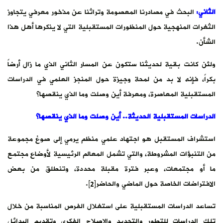
الثاني:
البحث في مصادرنا المعصومة وتراثنا عن مذخور معرفي يتجاوز
الثغرات المنهجية حول المنظورات المستقبلية التي لا ينكرها أهل هذا
الشأن.
ولئن كانت بقية لحديثنا ستكون عن المسار الثاني الذي ما زال أرضاً
بكراً، فإنه لا بد من لمحة وجيزة حول المنجز العلمي في الدراسات
المستقبلية المعاصرة، ومعرفة أين وصلت وما الذي ينقصها؟
الدراسات المستقبلية الحديثة.. أين وصلت وما الذي ينقصها؟
استشراف المستقبل هو اجتهاد علمي منظم يرمي إلى صوغ مجموعة
من التنبؤات المشروطة، والتي تشمل المعالم الرئيسية لأوضاع مجتمع
ما أو مجتمعات، وعبر فترة مقبلة محددة، وتنطلق من بعض
الافتراضات الخاصة حول الماضي والحاضر[2].
تساعد الدراسات المستقبلية على استغلال الفرص المناسبة من خلال
تلك الدراسات للتطور والتجديد والإصلاح الفكري وتقديم البدائل