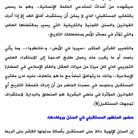
سيشهده من أحداث تستدعي الحكمة الإنسانية.. وهو ما يسمى
بالتفكير المستقبلي؛ الذي لا يمكن أن يستشرف آفاق الغد إلا إذا أدرك
القوانين والسنن الكونية والتاريخية التي يسير بمقتضاها العالم،
والتي تؤثر في مصائر الأمم ومنعطفات التاريخ.
والتعبير القرآني المتكرر «سيروا في الأرض» و«فانظروا».. وما يأتي
بنصه أو ما يقرب منه يحمل طابع الدعوة إلى الاستقراء العلمي
التجريبي الذي كان ميزة من ميزات العقل والفكر الإسلامي في الحضارة
الإسلامية.. وذلك ما يتوافق تماماً مع ما هو متعارف عليه لدى مفكري
المستقبل وعلومه في عصرنا الحاضر من أن إدراك فلسفة التاريخ أي
القوانين المؤثرة في ماضي البشرية هو المنطلق والبداية لاستشراف
توجهات المستقبل[9].
حضور المنظور المستقبلي في السنن وروافدها
:
إن السنن الإلهية دالة على المستقبل بأصالة مدلولها القائم على الربط