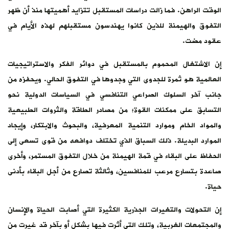
الوقت الراهن. فما زالت دراسات المستقبل تتزايد أهميتها منذ أن ظهر
التفوق والهيمنة للذين كانوا يهندسون مستقبلهم لهذه الأيام في
عقود مضت.
إن الاشتغال المحموم بالمستقبل في دوائر الفكر والاستراتيجيات
العالمية هو ثمرة للجدوى التي وجدوها في التفوق الحالي. ويحفزه من
جانب آخر السلوك الصراعي التنافسي في السياسات الدولية نحو
التسابق على ممكنات القوة؛ من مصادر الطاقة والثروات الطبيعية
والمواد الخام وموارد التنمية المعرفية، والبحوث والابتكار، وإيجاد
الموارد البديلة. ذلك السباق الذي تختلف دوافعه من قوى تسعى إلى
الحفاظ على البقاء في قمة الهيمنة من خلال التفوق المستمر، وأخرى
صاعدة بتسارع مرعب للمنافسين، وثالثة تصارع من أجل البقاء بأدنى
حياة.
إن التحولات والتغيرات الجذرية الكثيرة التي أصابت الحياة والإنسان
والمجتمعات الغربية، وتلك التي أثرت فيها بشكل أو بآخر قد غيرت من