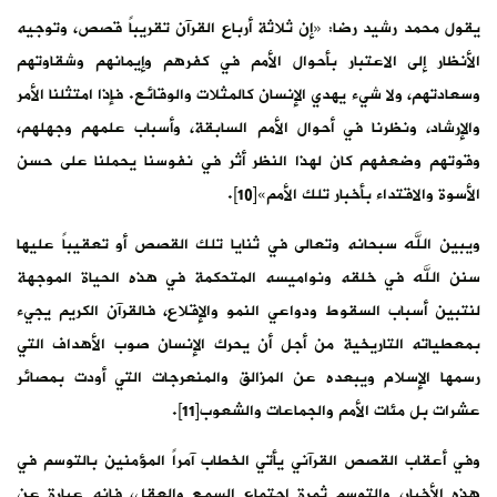
يقول محمد رشيد رضا: «إن ثلاثة أرباع القرآن تقريباً قصص، وتوجيه
الأنظار إلى الاعتبار بأحوال الأمم في كفرهم وإيمانهم وشقاوتهم
وسعادتهم، ولا شيء يهدي الإنسان كالمثلات والوقائع. فإذا امتثلنا الأمر
والإرشاد، ونظرنا في أحوال الأمم السابقة، وأسباب علمهم وجهلهم،
وقوتهم وضعفهم كان لهذا النظر أثر في نفوسنا يحملنا على حسن
الأسوة والاقتداء بأخبار تلك الأمم»[10].
ويبين الله سبحانه وتعالى في ثنايا تلك القصص أو تعقيباً عليها
سنن الله في خلقه ونواميسه المتحكمة في هذه الحياة الموجهة
لنتبين أسباب السقوط ودواعي النمو والإقلاع، فالقرآن الكريم يجيء
بمعطياته التاريخية من أجل أن يحرك الإنسان صوب الأهداف التي
رسمها الإسلام ويبعده عن المزالق والمنعرجات التي أودت بمصائر
عشرات بل مئات الأمم والجماعات والشعوب[11].
وفي أعقاب القصص القرآني يأتي الخطاب آمراً المؤمنين بالتوسم في
هذه الأخبار، والتوسم ثمرة اجتماع السمع والعقل، فإنه عبارة عن