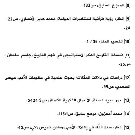
[8] المرجع السابق، ص133.
[9] انظر: رؤية قرآنية للمتغيرات الدولية، محمد جابر الأنصاري، ص22-
24.
[10] تفسير المنار: 1/56.
[11] فلسفة التاريخ الفكر الاستراتيجي في فهم التاريخ، جاسم سلطان ،
ص25.
[12] دراسات في دلالات المثلات؛ بحوث علمية في عقوبات الأمم، عيسى
السعدي، ص99.
[13] عمر عبيد حسنة، الأعمال الفكرية الكاملة، ص5424:9.
[14] محمد أمحزون، مرجع سابق، ص115:1.
[15] انظر: سنة الله في إهلاك الأمم، رمضان خميس زكي، ص45.