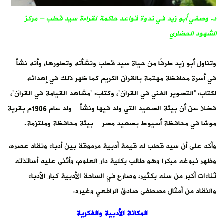
”،
نشأ – ولد عام 1906م بقرية
ه،