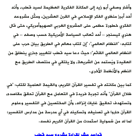
ن
في
ه،
؛