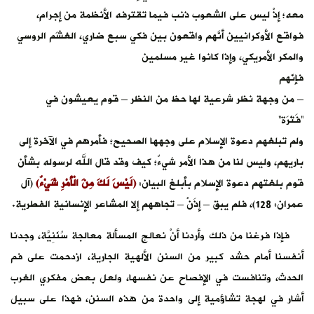
معه؛ إذْ ليس على الشعوب ذنب فيما تقترفه الأنظمة من إجرام،
فواقع الأوكرانيين أنّهم واقعون بين فكي سبع ضاري، الغَشَم الروسي
والمكر الأمريكي، وإذا كانوا غير مسلمين
فإنّهم
– من وجهة نظر شرعية لها حظ من النظر – قوم يعيشون في
“فَتْرَة”
ولم تبلغهم دعوة الإسلام على وجهها الصحيح؛ فأمرهم في الآخرة إلى
باريهم، وليس لنا من هذا الأمر شيءٌ؛ كيف وقد قال الله لرسوله بشأن
قوم بلغتهم دعوة الإسلام بأبلغ البيان:
(لَيْسَ لَكَ مِنَ الْأَمْرِ شَيْءٌ)
(آل
عمران: 128)، فلم يبق – إِذَنْ – تجاههم إلا المشاعر الإنسانية الفطرية.
فإذا فرغنا من ذلك وأردنا أنْ نعالج المسألة معالجة سُنَنِيَّة، وجدنا
أنفسنا أمام حشد كبير من السنن الألهية الجارية، ازدحمت على فم
الحدث، وتنافست في الإفصاح عن نفسها، ولعل بعض مفكري الغرب
أشار في لهجة تشاؤمية إلى واحدة من هذه السنن، فهذا على سبيل