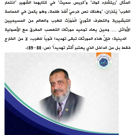
المثال “ريتشارد كوك” و”كريس سميث” في كتابهما الشهير “انتحار
الغرب” يُنْذِران: “وهناك نص فرعيّ أشدّ ظلمة، وهو يكمن في الحماسة
التبشيرية والتطرف الثوريّ الْمُوَرَّث للغرب والعالم من المسيحيين
الأوائل … وحين يعاد توحيد مورثات التعصب المفرق مع الأصولية
الدينية؛ فإنّ هذه المورثات تبقى تهديداً قوياً للغرب، لا من الخارج
فقط بل من الداخل الذي يعتبر أكثر تهديداً” (ص: 88-89).