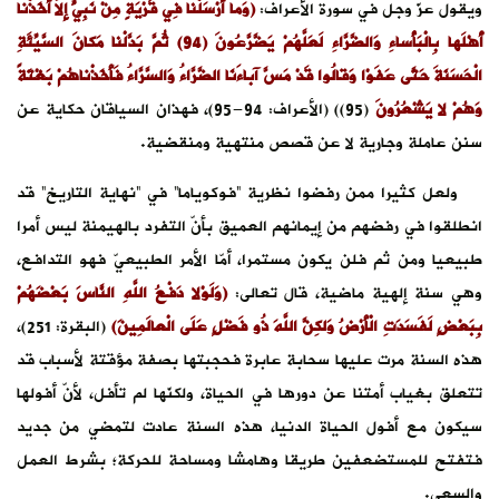
ويقول عزّ وجل في سورة الأعراف:
(وَما أَرْسَلْنا فِي قَرْيَةٍ مِنْ نَبِيٍّ إِلاَّ أَخَذْنا
أَهْلَها بِالْبَأْساءِ وَالضَّرَّاءِ لَعَلَّهُمْ يَضَّرَّعُونَ (94) ثُمَّ بَدَّلْنا مَكانَ السَّيِّئَةِ
الْحَسَنَةَ حَتَّى عَفَوْا وَقالُوا قَدْ مَسَّ آباءَنَا الضَّرَّاءُ وَالسَّرَّاءُ فَأَخَذْناهُمْ بَغْتَةً
وَهُمْ لا يَشْعُرُونَ
(95)) (الأعراف: 94-95)، فهذان السياقان حكاية عن
سنن عاملة وجارية لا عن قصص منتهية ومنقضية.
ولعل كثيرا ممن رفضوا نظرية “فوكوياما” في “نهاية التاريخ” قد
انطلقوا في رفضهم من إيمانهم العميق بأنّ التفرد بالهيمنة ليس أمرا
طبيعيا ومن ثم فلن يكون مستمرا، أمّا الأمر الطبيعيّ فهو التدافع،
وهي سنة إلهية ماضية، قال تعالى:
(وَلَوْلا دَفْعُ اللَّهِ النَّاسَ بَعْضَهُمْ
بِبَعْضٍ لَفَسَدَتِ الْأَرْضُ وَلكِنَّ اللَّهَ ذُو فَضْلٍ عَلَى الْعالَمِينَ)
(البقرة: 251)،
هذه السنة مرت عليها سحابة عابرة فحجبتها بصفة مؤقتة لأسباب قد
تتعلق بغياب أمتنا عن دورها في الحياة، ولكنّها لم تأفل، لأنّ أفولها
سيكون مع أفول الحياة الدنيا، هذه السنة عادت لتمضي من جديد
فتفتح للمستضعفين طريقا وهامشا ومساحة للحركة؛ بشرط العمل
والسعي.