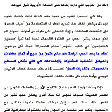
ذلك من الحروب التي دارت رحاها على الساحة الأوربية قبل غيرها.
وها هي المسيرة تعود من جديد بعد هدنة كانت خاتمة للحرب
الباردة، وبغض النظر عمّا تبديه الأطراف المتصارعة من أسباب ظاهرة؛
فإنّ الثقافات المختلفة والإرث الحضاري لكل طرف من أطراف الصراع هو
الذي سوف يذكي الحرب في الفترة القادمة، تماما كما تنبأ “صمويل
هنتنجتون” في كتابه الشهير “صدام الحضارات” حيث قال بوضوح:
“عالم ما بعد الحرب الباردة هو عالم مكون من سبع أو ثمان حضارات،
والعوامل الثقافية المشتركة والاختلافات هي التي تشكل المصالح
والخصومات، وتقاربات الدول”
(صـــ 48)، وقد سمعنا خطاب الرئيس
الروسي ورأينا كيف كان طافحا باللغة التبشيرية.
فإذا وسَّعْنا زاوية النظر قليلا للتاريخ الأوربيّ والسلوك الغربيّ في
العصر الحديث؛ فسوف تتجلى لنا سنة أخرى يغفل عنها كثير من
الناس، فقد سلك الغرب إبّان نهضته سلوكا منحرفا يتنافى مع
الإنسانية، وذلك عبر سلسلة من المجازر بدأت بالكشوف الجغرافية التي