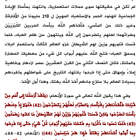
لم تكن في حقيقتها سوى حملات استعمارية، وانتهت بمأساة الإبادة
الجماعية للهنود الحمر والاستعباد المهين ل 210 مليونا من الأفارقة
وغير ذلك من المآسي، فأخذهم الله ببأساء الحربين الكُبْرَيَيْن
وضرائهما؛ لعلهم يتضرعون إلى الله وينتهون عن ظلم العباد، فلما
قست قلوبهم وزين لهم الشيطان غزو العالم الثالث واستعمار البلاد
وسحق العباد؛ فتح الله عليهم أبواب كل شيء من معطيات الحضارة
والمكنة، فكان النصف الثاني من القرن العشرين عصر ازدهار ورفاهية
إملاءً وإمهالا، حتى إذا فرحوا بانتهاء التاريخ على شواطئهم وتفردهم
بسيادة العالم بلا منازع جاءهم أخذ الله بغتة، وهذا أول الأخذ.
وفي هذا يقول الله تعالى في سورة الأنعام:
(وَلَقَدْ أَرْسَلْنا إِلى أُمَمٍ مِنْ
قَبْلِكَ فَأَخَذْناهُمْ بِالْبَأْساءِ وَالضَّرَّاءِ لَعَلَّهُمْ يَتَضَرَّعُونَ (42) فَلَوْلا إِذْ جاءَهُمْ
بَأْسُنا تَضَرَّعُوا وَلكِنْ قَسَتْ قُلُوبُهُمْ وَزَيَّنَ لَهُمُ الشَّيْطانُ مَا كانُوا يَعْمَلُونَ
(43) فَلَمَّا نَسُوا مَا ذُكِّرُوا بِهِ فَتَحْنا عَلَيْهِمْ أَبْوابَ كُلِّ شَيْءٍ حَتَّى إِذا فَرِحُوا
بِما أُوتُوا أَخَذْناهُمْ بَغْتَةً فَإِذا هُمْ مُبْلِسُونَ (44))
(الأنعام: 42-44)،