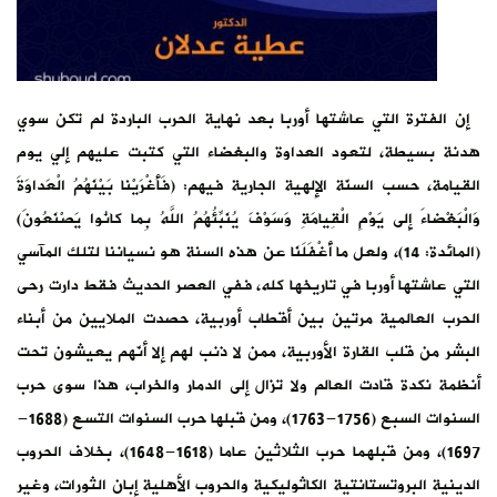
إن الفترة التي عاشتها أوربا بعد نهاية الحرب الباردة لم تكن سوي
هدنة بسيطة، لتعود العداوة والبغضاء التي كتبت عليهم إلي يوم
القيامة، حسب السنّة الإلهية الجارية فيهم: (فَأَغْرَيْنا بَيْنَهُمُ الْعَداوَةَ
وَالْبَغْضاءَ إِلى يَوْمِ الْقِيامَةِ وَسَوْفَ يُنَبِّئُهُمُ اللَّهُ بِما كانُوا يَصْنَعُونَ)
(المائدة: 14)، ولعل ما أَغْفَلَنَا عن هذه السنة هو نسياننا لتلك المآسي
التي عاشتها أوربا في تاريخها كله، ففي العصر الحديث فقط دارت رحى
الحرب العالمية مرتين بين أقطاب أوربية، حصدت الملايين من أبناء
البشر من قلب القارة الأوربية، ممن لا ذنب لهم إلا أنّهم يعيشون تحت
أنظمة نكدة قادت العالم ولا تزال إلى الدمار والخراب، هذا سوى حرب
السنوات السبع (1756-1763)، ومن قبلها حرب السنوات التسع (1688-
1697)، ومن قبلهما حرب الثلاثين عاما (1618-1648)، بخلاف الحروب
الدينية البروتستانتية الكاثوليكية والحروب الأهلية إبان الثورات، وغير