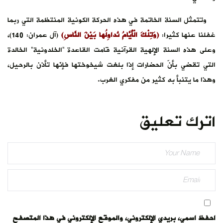
وتتمثل السنة الخاتمة في هذه الحركة الكونية المنتظمة التي ربما
غفلنا عنها كثيرا:
(وَتِلْكَ الْأَيَّامُ نُداوِلُها بَيْنَ النَّاسِ)
(آل عمران: 140)،
وعلى هذه السنة الإلهية القرآنية قامت القاعدة “الخلدونية” الخالدة
التي تقضي بأنّ الحضارات إذا بلغت شيخوختها فإنّها تأذن بالرحيل،
وهذا ما يتنبأ به كثير من مفكري الغرب.
اترك تعليق
احفظ اسمي، بريدي الإلكتروني، والموقع الإلكتروني في هذا المتصفح